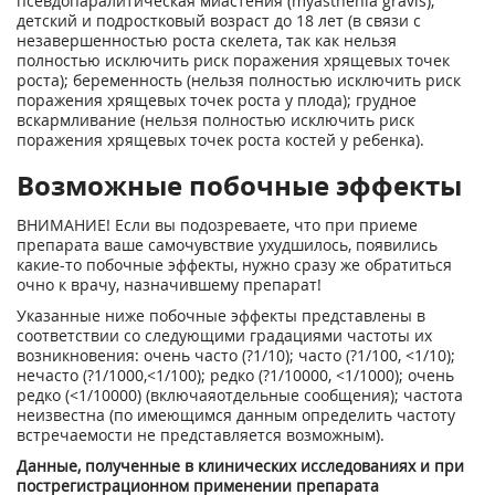
псевдопаралитическая миастения (myasthenia gravis);
детский и подростковый возраст до 18 лет (в связи с
незавершенностью роста скелета, так как нельзя
полностью исключить риск поражения хрящевых точек
роста); беременность (нельзя полностью исключить риск
поражения хрящевых точек роста у плода); грудное
вскармливание (нельзя полностью исключить риск
поражения хрящевых точек роста костей у ребенка).
Возможные побочные эффекты
ВНИМАНИЕ! Если вы подозреваете, что при приеме
препарата ваше самочувствие ухудшилось, появились
какие-то побочные эффекты, нужно сразу же обратиться
очно к врачу, назначившему препарат!
Указанные ниже побочные эффекты представлены в
соответствии со следующими градациями частоты их
возникновения: очень часто (?1/10); часто (?1/100, <1/10);
нечасто (?1/1000,<1/100); редко (?1/10000, <1/1000); очень
редко (<1/10000) (включаяотдельные сообщения); частота
неизвестна (по имеющимся данным определить частоту
встречаемости не представляется возможным).
Данные, полученные в клинических исследованиях и при
пострегистрацион­ном применении препарата