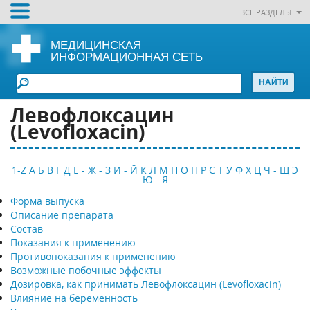
ВСЕ РАЗДЕЛЫ
МЕДИЦИНСКАЯ
ИНФОРМАЦИОННАЯ СЕТЬ
Левофлоксацин
(Levofloxacin)
1-Z
А
Б
В
Г
Д
Е - Ж - З
И - Й
К
Л
М
Н
О
П
Р
С
Т
У
Ф
Х
Ц
Ч - Щ
Э
Ю - Я
Форма выпуска
Описание препарата
Состав
Показания к применению
Противопоказания к применению
Возможные побочные эффекты
Дозировка, как принимать Левофлоксацин (Levofloxacin)
Влияние на беременность