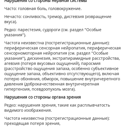
Нарушения со стороны нервной системы
Часто: головная боль, головокружение.
Нечасто: сонливость, тремор, дисгевзия (извращение
вкуса).
Редко: парестезия, судороги (см. раздел "Особые
указания").
Частота неизвестна (пострегистрационные данные):
периферическая сенсорная нейропатия, периферическая
сенсорномоторная нейропатия (см. раздел "Особые
указания"), дискинезия, экстрапирамидные расстройства,
агевзия (потеря вкусовых ощущений), паросмия
(расстройство ощущения запаха, особенно субъективное
ощущение запаха, объективно отсутствующего), включая
потерю обоняния, обморок, повышение внутричерепного
давления (доброкачественная внутричерепная
гипертензия, псевдоопухоль мозга).
Нарушения со стороны органа зрения
Редко: нарушения зрения, такие как расплывчатость
видимого изображения.
Частота неизвестна (пострегистрационные данные):
преходящая потеря зрения,