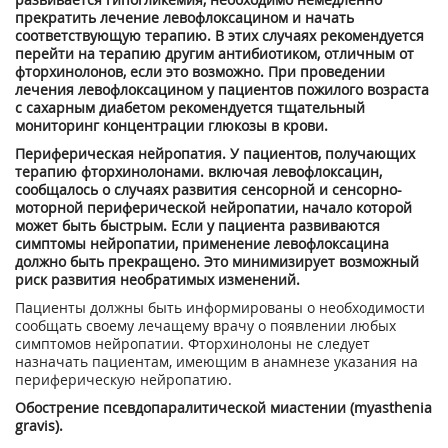
прекратить лечение левофлоксацином и начать
соответствующую терапию. В этих случаях рекомендуется
перейти на терапию другим антибиотиком, отличным от
фторхинолонов, если это возможно. При проведении
лечения левофлоксаци­ном у пациентов пожилого возраста
с сахарным диабетом рекомендуется тщательный
мониторинг концентрации глюкозы в крови.
Периферическая нейропатия. У пациентов, получающих
терапию фторхинолонами. включая левофлоксацин,
сообщалось о случаях развития сенсорной и сенсорно-
моторной периферической нейропатии, начало которой
может быть быстрым. Если у пациента развиваются
симптомы нейропатии, применение левофлоксацина
должно быть прекращено. Это минимизирует возможный
риск развития необратимых изменений.
Пациенты должны быть информированы о необходимости
сообщать своему лечащему врачу о появлении любых
симптомов нейропатии. Фторхинолоны не следует
назначать пациентам, имеющим в анамнезе указания на
периферическую нейропатию.
Обострение псевдопаралитической миастении (myasthenia
gravis).