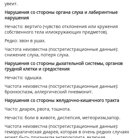
увеит.
Нарушения со стороны органа слуха и лабиринтные
нарушения
Нечасто: вертиго (чувство отклонения или кружения
собственного тела илиокружающих предметов).
Редко: звон в ушах.
Частота неизвестна (пострегистрационные данные):
снижение слуха, потеря слуха.
Нарушения со стороны дыхательной системы, органов
грудной клетки и средостения
Нечасто: одышка.
Частота неизвестна (пострегистрационные данные):
бронхоспазм, аллергический пневмонит.
Нарушения со стороны желудочно-кишечного тракта
Часто: диарея, рвота, тошнота.
Нечасто: боли в животе, диспепсия, метеоризм,запор.
Частота неизвестна (пострегистрационные данные):
геморрагическая диарея, которая в очень редких случаях
может быть признаком энтероколита, включая