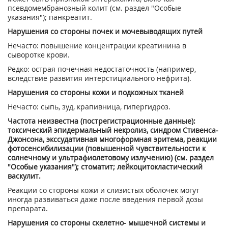
псевдомембранозный колит (см. раздел "Особые
указания"); панкреатит.
Нарушения со стороны почек и мочевыводящих путей
Нечасто: повышение концентрации креатинина в
сыворотке крови.
Редко: острая почечная недостаточность (например,
вследствие развития интерстициального нефрита).
Нарушения со стороны кожи и подкожных тканей
Нечасто: сыпь, зуд, крапивница, гипергидроз.
Частота неизвестна (пострегистрационные данные):
токсический эпидермальный некролиз, синдром Стивенса-
Джонсона, экссудативная многоформная эритема, реакции
фотосенсибилизации (повышен­ной чувствительности к
солнечному и ультрафиолетовому излучению) (см. раздел
"Особые указания"); стоматит; лейкоцитокластический
васкулит.
Реакции со стороны кожи и слизистых оболочек могут
иногда развиваться даже после введения первой дозы
препарата.
Нарушения со стороны скелетно- мышечной системы и