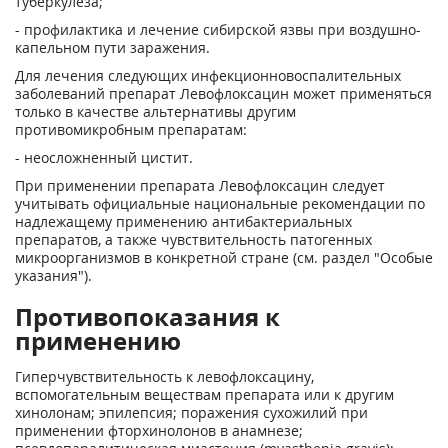
туберкулеза;
- профилактика и лечение сибирской язвы при воздушно-
капельном пути заражения.
Для лечения следующих инфекционно­воспалительных
заболеваний препарат Левофлоксацин может применяться
только в качестве альтернативы другим
противомикробным препаратам:
- неосложненный цистит.
При применении препарата Левофлоксацин следует
учитывать официальные национальные рекомендации по
надлежа­щему применению антибактериальных
препаратов, а также чувствительность патогенных
микроорганизмов в конкретной стране (см. раздел "Особые
указания").
Противопоказания к
применению
Гиперчувствительность к левофлоксацину,
вспомогательным веще­ствам препарата или к другим
хинолонам; эпилепсия; поражения сухожилий при
применении фторхинолонов в анамнезе;