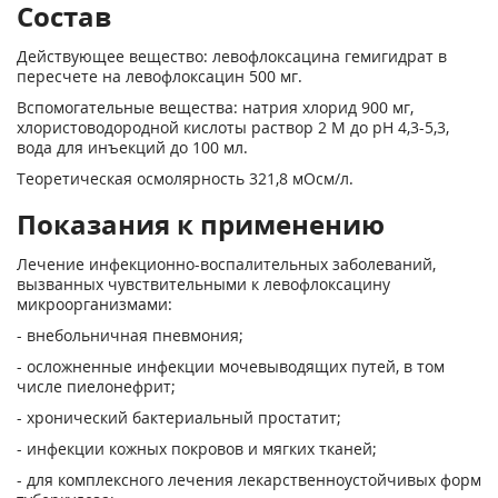
Состав
Действующее вещество: левофлоксацина гемигидрат в
пересчете на левофлоксацин 500 мг.
Вспомогательные вещества: натрия хлорид 900 мг,
хлористоводородной кислоты раствор 2 М до pH 4,3-5,3,
вода для инъекций до 100 мл.
Теоретическая осмолярность 321,8 мОсм/л.
Показания к применению
Лечение инфекционно-воспалительных заболеваний,
вызванных чувствительными к левофлоксацину
микроорганизмами:
- внебольничная пневмония;
- осложненные инфекции мочевыводящих путей, в том
числе пиелонефрит;
- хронический бактериальный простатит;
- инфекции кожных покровов и мягких тканей;
- для комплексного лечения лекарственно­устойчивых форм