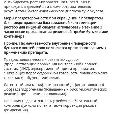
Ингибировать рост Mycobacterium tuberculosis и
приводить в дальнейшем к ложноотрицательным
результатам бактериологического диагноза туберкулеза.
Меры предосторожности при обращении с препаратом.
Для предотвращения бактериальной контаминации
раствор для инфузий следует использовать в течение 3
часов после прокалывания резиновой пробки бутылки или
контейнера.
Прочие. Несмачиваемость внутренней поверхности
бутылок и контейнеров не является противопоказанием к
применению препарата.
Предрасположенность к развитию судорог
(предшествующие пораже­ния центральной нервной
системы (ЦНС), одновременный прием препаратов,
снижающих порог судорожной готовности головного мозга,
таких как фенбуфен, теофиллин.
Латентный или манифестированный дефицит глюкозо-6-
фосфатдегидрогеназы (повышенный риск гемолитических
реакций при лечении хинолонами).
Почечная недостаточность (требуется обязательный
контроль функции почек, а также коррекция режима
дозирования).