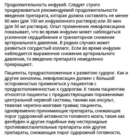
Продолжительность инфузий. Следует строго
придерживаться рекомендуемой продолжительности
введения препарата, которая должна составлять не менее
60 мин (для 100 мл инфузионного раствора) или 30 мин
(для 50 мл раствора). Опыт применения левофлоксацина
показывает, что во время инфузии может наблюдаться
усиленное сердцебиение и транзиторное снижение
артериального давления. В редких случаях может
развиться сосудистый коллапс. Если во время инфузии
наблюдается выраженное снижение артериального
давления, то введение препарата немедленно
прекращают.
Пациенты, предрасположенные к развитию судорог. Как и
другие хинолоны, левофлоксацин должен с большой
осторожностью применяться у пациентов с
предрасположенностью к судорогам. К таким пациентам
относятся пациенты с предшествующими поражениями
центральной нервной системы, такими как инсульт,
тяжелая черепно-мозговая травма; пациенты,
одновременно принимающие препараты, снижающие
порог судорожной активности головного мозга, такие как
фенбуфен и другие подобные ему нестероидные
противовоспалительные препараты или другие
препараты, снижающие порог судорожной готовности,