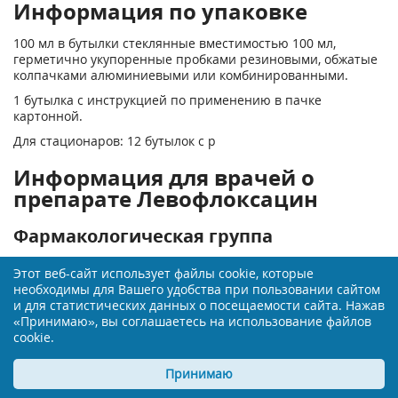
Информация по упаковке
100 мл в бутылки стеклянные вместимостью 100 мл,
герметично укупоренные пробками резиновыми, обжатые
колпачками алюминиевыми или комбинированными.
1 бутылка с инструкцией по применению в пачке
картонной.
Для стационаров: 12 бутылок с р
Информация для врачей о
препарате Левофлоксацин
Фармакологическая группа
Противомикробное средство - фторхинолон
Этот веб-сайт использует файлы cookie, которые
необходимы для Вашего удобства при пользовании сайтом
Фармакодинамика
и для статистических данных о посещаемости сайта. Нажав
«Принимаю», вы соглашаетесь на использование файлов
Левофлоксацин - синтетический антибиотик из группы
cookie.
фторхино- лонов, оптически активный левовращающий
изомер офлоксацина - (-)-(8)-энантиомер. Обладает
Принимаю
широким спектром антимикробного действия.