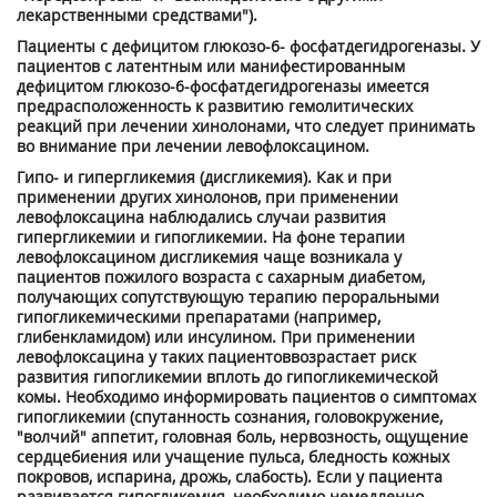
лекарственными средствами").
Пациенты с дефицитом глюкозо-6- фосфатдегидрогеназы. У
пациентов с латентным или манифестированным
дефицитом глюкозо-6-фосфатдегидрогеназы имеется
предрасположенность к развитию гемолитических
реакций при лечении хинолонами, что следует принимать
во внимание при лечении левофлоксацином.
Гипо- и гипергликемия (дисгликемия). Как и при
применении других хинолонов, при применении
левофлоксацина наблюдались случаи развития
гипергликемии и гипогликемии. На фоне терапии
левофлоксацином дисгликемия чаще возникала у
пациентов пожилого возраста с сахарным диабетом,
получающих сопутствующую терапию пероральными
гипогликемическими препаратами (например,
глибенкламидом) или инсулином. При применении
левофлоксацина у таких пациентоввозрастает риск
развития гипогликемии вплоть до гипогликемической
комы. Необходимо информировать пациентов о симптомах
гипогликемии (спутанность сознания, головокружение,
"волчий" аппетит, головная боль, нервозность, ощущение
сердцебиения или учащение пульса, бледность кожных
покровов, испарина, дрожь, слабость). Если у пациента
развивается гипогликемия, необходимо немедленно