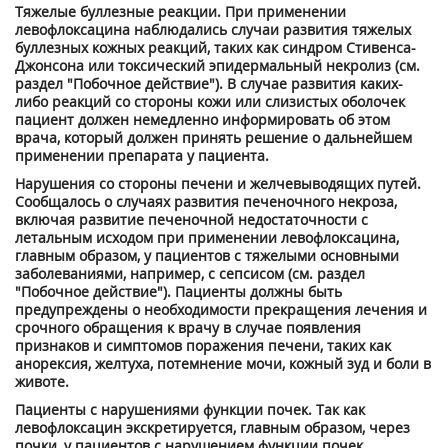
Тяжелые буллезные реакции. При применении
левофлоксацина наблюдались случаи развития тяжелых
буллезных кожных реакций, таких как синдром Стивенса-
Джонсона или токсический эпидермальный некролиз (см.
раздел "Побочное действие"). В случае развития каких-
либо реакций со стороны кожи или слизистых оболочек
пациент должен немедленно информировать об этом
врача, который должен принять решение о дальнейшем
применении препарата у пациента.
Нарушения со стороны печени и желчевыводящих путей.
Сообщалось о случаях развития печеночного некроза,
включая развитие печеночной недостаточности с
летальным исходом при применении левофлоксацина,
главным образом, у пациентов с тяжелыми основными
заболеваниями, например, с сепсисом (см. раздел
"Побочное действие"). Пациенты должны быть
предупреждены о необходимости прекращения лечения и
срочного обращения к врачу в случае появления
признаков и симптомов поражения печени, таких как
анорексия, желтуха, потемнение мочи, кожный зуд и боли в
животе.
Пациенты с нарушениями функции почек. Так как
левофлоксацин экскретируется, главным образом, через
почки, у пациентов с нарушением функции почек