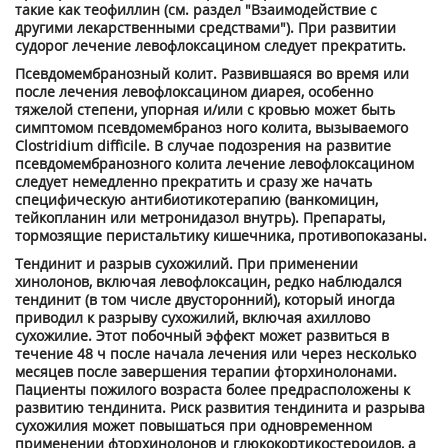
такие как теофиллин (см. раздел "Взаимодействие с
другими лекарственными средствами"). При развитии
судорог лечение левофлоксацином следует прекратить.
Псевдомембранозный колит. Развившаяся во время или
после лечения левофлоксацином диарея, особенно
тяжелой степени, упорная и/или с кровью может быть
симптомом псевдомембраноз ного колита, вызываемого
Clostridium difficile. В случае подозрения на развитие
псевдомембранозного колита лечение левофлоксацином
следует немедленно прекратить и сразу же начать
специфическую антибиотикотерапию (ванкомицин,
тейкопланин или метронидазол внутрь). Препараты,
тормозящие перистальтику кишечника, противопоказаны.
Тендинит и разрыв сухожилий. При применении
хинолонов, включая левофлоксацин, редко наблюдался
тендинит (в том числе двусторонний), который иногда
приводил к разрыву сухожилий, включая ахиллово
сухожилие. Этот побочный эффект может развиться в
течение 48 ч после начала лечения или через несколько
месяцев после завершения терапии фторхинолонами.
Пациенты пожилого возраста более предрасположены к
развитию тендинита. Риск развития тендинита и разрыва
сухожилия может повышаться при одновременном
применении фторхинолонов и глюкокортикостероидов, а