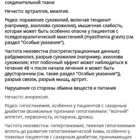
соединительной ткани
Нечасто: артралгия, миалгия.
Редко: поражение сухожилий, включая тендинит
(например, ахиллова сухожилия), мышечная слабость,
которая может быть особенно опасна у пациентов с
псевдопаралитической миастенией (myasthenia gravis) (см.
раздел "Особые указания").
Частота неизвестна (пострегистрацион­ные данные):
рабдомиолиз, разрыв сухожилия (например, ахиллова
сухожилия; этот побочный эффект может наблюдаться в
течение 48 ч после начала лечения и может быть
двусторонним (см. также раздел "Особые указания")),
разрыв связок, разрыв мышц, артрит.
Нарушения со стороны обмена веществ и питания
Нечасто: анорексия.
Редко: гипогликемия, особенно у пациентов с сахарным
диабетом (возможные признаки гипогликемии: "волчий"
аппетит, нервозность, испарина, дрожь).
Частота неизвестна: гипергликемия, тяжелая гипогликемия
вплоть до развития гипогликемической комы, особенно у
пожилых пациентов с сахарным диабетом, принимающих