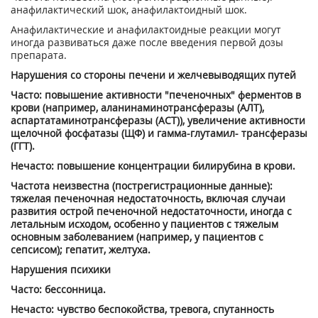
анафилактический шок, анафилактоидный шок.
Анафилактические и анафилактоидные реакции могут
иногда развиваться даже после введения первой дозы
препарата.
Нарушения со стороны печени и желчевыводящих путей
Часто: повышение активности "печеночных" ферментов в
крови (например, аланинаминотрансферазы (АЛТ),
аспартатаминотрансферазы (ACT)), увеличение активности
щелочной фосфатазы (ЩФ) и гамма-глутамил- трансферазы
(ГГТ).
Нечасто: повышение концентрации билирубина в крови.
Частота неизвестна (пострегистрацион­ные данные):
тяжелая печеночная недостаточность, включая случаи
развития острой печеночной недостаточности, иногда с
летальным исходом, особенно у пациентов с тяжелым
основным заболеванием (например, у пациентов с
сепсисом); гепатит, желтуха.
Нарушения психики
Часто: бессонница.
Нечасто: чувство беспокойства, тревога, спутанность