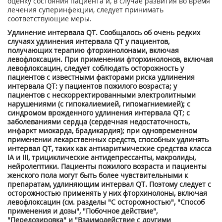
оценку состояния пациента и, в случае развития во время
лечения суперинфекции, следует принимать
соответствующие меры.
Удлинение интервала QT. Сообщалось об очень редких
случаях удлинения интервала QT у пациентов,
получающих терапию фторхинолонами, включая
левофлоксацин. При применении фторхинолонов, включая
левофлоксацин, следует соблюдать осторожность у
пациентов с известными факторами риска удлинения
интервала QT: у пациентов пожилого возраста; у
пациентов с нескорректированными электролитными
нарушениями (с гипокалиемией, гипомагниемией); с
синдромом врожденного удлинения интервала QT; с
заболеваниями сердца (сердечная недостаточность,
инфаркт миокарда, брадикардия); при одновременном
применении лекарственных средств, способных удлинять
интервал QT, таких как антиаритмические средства класса
IA и III, трициклические антидепрессанты, макролиды,
нейролептики. Пациенты пожилого возраста и пациенты
женского пола могут быть более чувствительными к
препаратам, удлиняющим интервал QT. Поэтому следует с
осторожностью применять у них фторхинолоны, включая
левофлоксацин (см. разделы "С осторожностью", "Способ
применения и дозы", "Побочное действие",
"Передозировка" и "Взаимодействие с другими