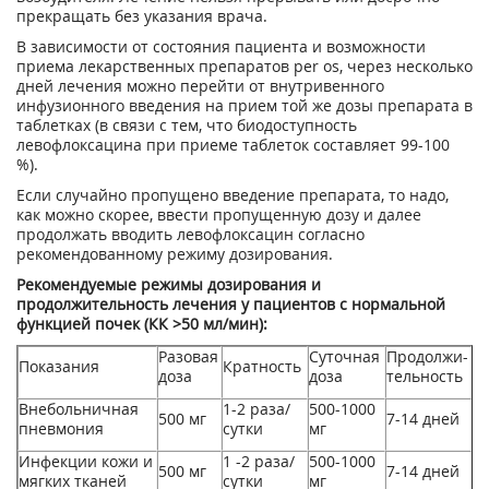
прекращать без указания врача.
В зависимости от состояния пациента и возможности
приема лекарственных препаратов per os, через несколько
дней лечения можно перейти от внутривенного
инфузионного введения на прием той же дозы препарата в
таблетках (в связи с тем, что биодоступность
левофлоксацина при приеме таблеток составляет 99-100
%).
Если случайно пропущено введение препарата, то надо,
как можно скорее, ввести пропу­щенную дозу и далее
продолжать вводить левофлоксацин согласно
рекомендованному режиму дозирования.
Рекомендуемые режимы дозирования и
продолжительность лечения у пациентов с нормальной
функцией почек (КК >50 мл/мин):
Разовая
Суточная
Продолжи­
Показания
Кратность
доза
доза
тельность
Внебольничная
1-2 раза/
500-1000
500 мг
7-14 дней
пневмония
сутки
мг
Инфекции кожи и
1 -2 раза/
500-1000
500 мг
7-14 дней
мягких тканей
сутки
мг