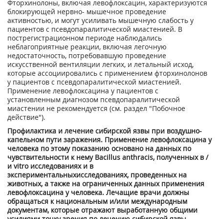
Фторхинолоны, включая левофлоксацин, характеризуются
блокирующей нервно- мышечное проведение
активностью, и могут усиливать мышечную слабость у
пациентов с псевдопаралитической миастенией. В
пострегистрационном периоде наблюдались
неблагоприятные реакции, включая легочную
недостаточность, потребовавшую проведение
искусственной вентиляции легких, и летальный исход,
которые ассоциирова­лись с применением фторхинолонов
у пациентов с псевдопаралитической миастенией.
Применение левофлоксацина у пациентов с
установленным диагнозом псевдопаралитической
миастении не рекомендуется (см. раздел "Побочное
действие").
Профилактика и лечение сибирской язвы при воздушно-
капельном пути заражения. Применение левофлоксацина у
человека по этому показанию основано на данных по
чувствительности к нему Bacillus anthracis, полученных в /
и vitro исследованиях и в
экспериментальныхисследованиях, проведенных на
животных, а также на ограниченных данных применения
левофлоксацина у человека. Лечащие врачи должны
обращаться к национальным и/или международным
документам, которые отражают выработанную общими
усилиями точку зрения по лечению сибирской язвы.