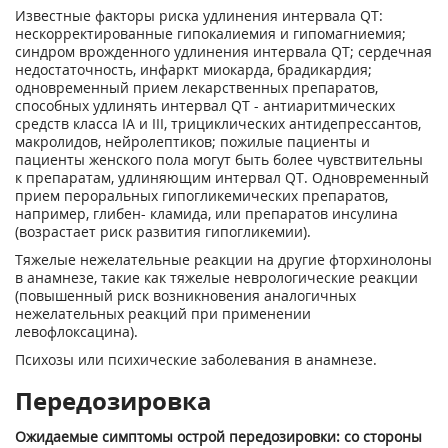
Известные факторы риска удлинения интервала QT:
нескорректированные гипокалиемия и гипомагниемия;
синдром врожденного удлинения интервала QT; сердечная
недостаточность, инфаркт миокарда, брадикардия;
одновременный прием лекарственных препаратов,
способных удлинять интервал QT - антиаритмических
средств класса IA и III, трициклических антидепрессантов,
макролидов, нейролептиков; пожилые пациенты и
пациенты женского пола могут быть более чувствительны
к препаратам, удлиняющим интервал QT. Одновременный
прием пероральных гипогликемических препаратов,
например, глибен- кламида, или препаратов инсулина
(возрастает риск развития гипогликемии).
Тяжелые нежелательные реакции на другие фторхинолоны
в анамнезе, такие как тяжелые неврологические реакции
(повышенный риск возникновения аналогичных
нежелательных реакций при применении
левофлоксацина).
Психозы или психические заболевания в анамнезе.
Передозировка
Ожидаемые симптомы острой передозировки: со стороны