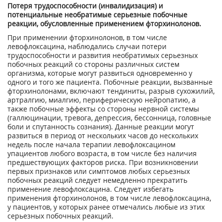
Потеря трудоспособности (инвалиди­зация) и
потенциальные необратимые серьезные побочные
реакции, обусловлен­ные применением фторхинолонов.
При применении фторхинолонов, в том числе
левофлоксацина, наблюдались случаи потери
трудоспособности и развития необратимых серьезных
побочных реакций со стороны различных систем
организма, которые могут развиться одновременно у
одного и того же пациента. Побочные реакции, вызванные
фторхинолонами, включают тендиниты, разрыв сухожилий,
артралгию, миалгию, периферическую нейропатию, а
также побочные эффекты со стороны нервной системы
(галлюцинации, тревога, депрессия, бессонница, головные
боли и спутанность сознания). Данные реакции могут
развиться в период от нескольких часов до нескольких
недель после начала терапии левофлоксацином
упациентов любого возраста, в том числе без наличия
предшествующих факторов риска. При возникновении
первых признаков или симптомов любых серьезных
побочных реакций следует немедленно прекратить
применение левофлоксацина. Следует избегать
применения фторхинолонов, в том числе левофлоксацина,
у пациентов, у которых ранее отмечались любые из этих
серьезных побочных реакций.