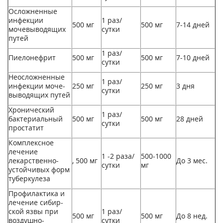
Осложненные
инфекции
1 раз/
500 мг
500 мг
7-14 дней
мочевы­водящих
сутки
путей
1 раз/
Пиелонефрит
500 мг
500 мг
7-10 дней
сутки
Неосложненные
1 раз/
инфекции моче­
250 мг
250 мг
3 дня
сутки
выводящих путей
Хронический
1 раз/
бактериальный
500 мг
500 мг
28 дней
сутки
простатит
Комплексное
лечение
1 -2 раза/
500-1000
лекарственно-
, 500 мг
До 3 мес.
сутки
мг
устойчивых форм
туберкулеза
Профилактика и
лечение сибир­
ской язвы при
1 раз/
500 мг
500 мг
До 8 нед.
воздушно­
сутки