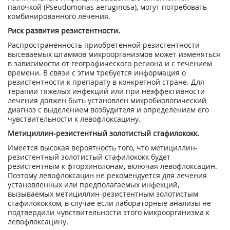
палочкой (Pseudomonas aeruginosa), могут потребовать
комбинированного лечения.
Риск развития резистентности.
Распространенность приобретенной резистентности
высеваемых штаммов микроорганизмов может изменяться
в зависимости от географического региона и с течением
времени. В связи с этим требуется информация о
резистентности к препарату в конкретной стране. Для
терапии тяжелых инфекций или при неэффективности
лечения должен быть установлен микробиологический
диагноз с выделением возбудителя и определением его
чувствительности к левофлоксацину.
Метициллин-резистентный золотистый стафилококк.
Имеется высокая вероятность того, что метициллин-
резистентный золотистый стафилококк будет
резистентным к фторхинолонам, включая левофлоксацин.
Поэтому левофлоксацин не рекомендуется для лечения
установленных или предполагаемых инфекций,
вызываемых метициллин-резистентным золотистым
стафилококком, в случае если лабораторные анализы не
подтвердили чувствительности этого микроорганизма к
левофлоксацину.