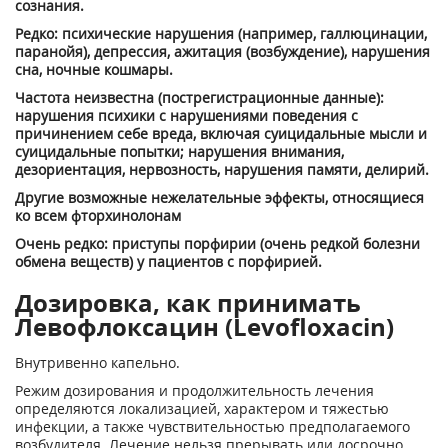
сознания.
Редко: психические нарушения (например, галлюцинации,
паранойя), депрессия, ажитация (возбуждение), нарушения
сна, ночные кошмары.
Частота неизвестна (пострегистрационные данные):
нарушения психики с нарушениями поведения с
причинением себе вреда, включая суицидальные мысли и
суицидальные попытки; нарушения внимания,
дезориентация, нервозность, нарушения памяти, делирий.
Другие возможные нежелательные эффекты, относящиеся
ко всем фторхинолонам
Очень редко: приступы порфирии (очень редкой болезни
обмена веществ) у пациентов с порфирией.
Дозировка, как принимать
Левофлоксацин (Levofloxacin)
Внутривенно капельно.
Режим дозирования и продолжительность лечения
определяются локализацией, характером и тяжестью
инфекции, а также чувствительностью предполагаемого
возбудителя. Лечение нельзя прерывать или досрочно