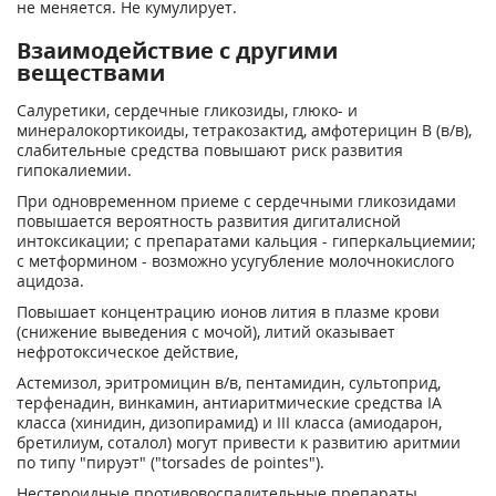
не меняется. Не кумулирует.
Взаимодействие с другими
веществами
Салуретики, сердечные гликозиды, глюко- и
минералокортикоиды, тетракозактид, амфотерицин В (в/в),
слабительные средства повышают риск развития
гипокалиемии.
При одновременном приеме с сердечными гликозидами
повышается вероятность развития дигиталисной
интоксикации; с препаратами кальция - гиперкальциемии;
с метформином - возможно усугубление молочнокислого
ацидоза.
Повышает концентрацию ионов лития в плазме крови
(снижение выведения с мочой), литий оказывает
нефротоксическое действие,
Астемизол, эритромицин в/в, пентамидин, сультоприд,
терфенадин, винкамин, антиаритмические средства IA
класса (хинидин, дизопирамид) и III класса (амиодарон,
бретилиум, соталол) могут привести к развитию аритмии
по типу "пируэт" ("torsades de pointes").
Нестероидные противовоспалительные препараты,