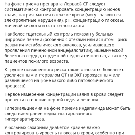
На фоне приема препарата Лорвас® СР следует
систематически контролировать концентрацию ионов
калия, натрия, магния в плазме крови (могут развиться
электролитные нарушения), pH, концентрацию глюкозы,
мочевой кислоты и остаточного азота.
Наиболее тщательный контроль показан у больных
циррозом печени (особенно с отеками или асцитом - риск
развития метаболического алкалоза, усиливающего
проявления печеночной энцефалопатии), ишемической
болезнью сердца, сердечной недостаточностью, а также у
пациентов пожилого возраста.
К группе повышенного риска также относятся больные с
увеличенным интервалом QT на ЭКГ (врожденным или
развившемся на фоне какого-либо патологического
процесса).
Первое измерение концентрации калия в крови следует
провести в течение первой недели лечения.
Гиперкальциемия на фоне приема индапамида может быть
следствием ранее недиагностированного
гиперпаратиреоза.
У больных сахарным диабетом крайне важно
контролировать уровень глюкозы в крови, особенно при