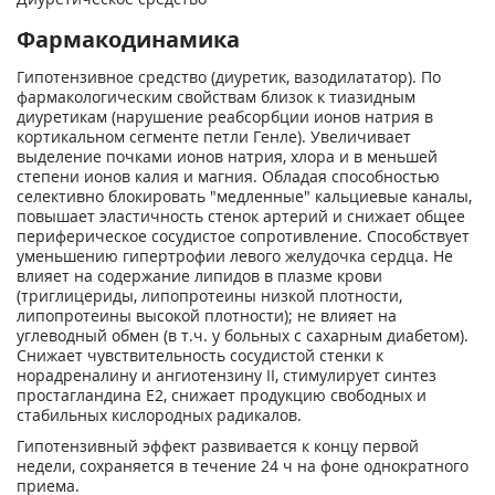
Фармакодинамика
Гипотензивное средство (диуретик, вазодилататор). По
фармакологическим свойствам близок к тиазидным
диуретикам (нарушение реабсорбции ионов натрия в
кортикальном сегменте петли Генле). Увеличивает
выделение почками ионов натрия, хлора и в меньшей
степени ионов калия и магния. Обладая способностью
селективно блокировать "медленные" кальциевые каналы,
повышает эластичность стенок артерий и снижает общее
периферическое сосудистое сопротивление. Способствует
уменьшению гипертрофии левого желудочка сердца. Не
влияет на содержание липидов в плазме крови
(триглицериды, липопротеины низкой плотности,
липопротеины высокой плотности); не влияет на
углеводный обмен (в т.ч. у больных с сахарным диабетом).
Снижает чувствительность сосудистой стенки к
норадреналину и ангиотензину II, стимулирует синтез
простагландина Е2, снижает продукцию свободных и
стабильных кислородных радикалов.
Гипотензивный эффект развивается к концу первой
недели, сохраняется в течение 24 ч на фоне однократного
приема.