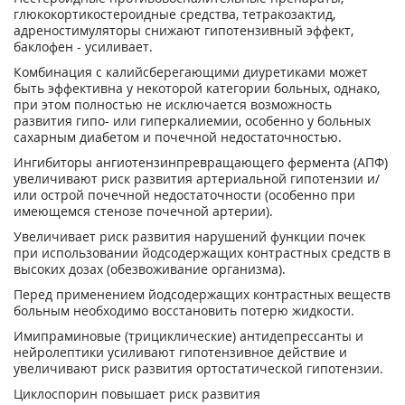
глюкокортикостероидные средства, тетракозактид,
адреностимуляторы снижают гипотензивный эффект,
баклофен - усиливает.
Комбинация с калийсберегающими диуретиками может
быть эффективна у некоторой категории больных, однако,
при этом полностью не исключается возможность
развития гипо- или гиперкалиемии, особенно у больных
сахарным диабетом и почечной недостаточностью.
Ингибиторы ангиотензинпревращающего фермента (АПФ)
увеличивают риск развития артериальной гипотензии и/
или острой почечной недостаточности (особенно при
имеющемся стенозе почечной артерии).
Увеличивает риск развития нарушений функции почек
при использовании йодсодержащих контрастных средств в
высоких дозах (обезвоживание организма).
Перед применением йодсодержащих контрастных веществ
больным необходимо восстановить потерю жидкости.
Имипраминовые (трициклические) антидепрессанты и
нейролептики усиливают гипотензивное действие и
увеличивают риск развития ортостатической гипотензии.
Циклоспорин повышает риск развития