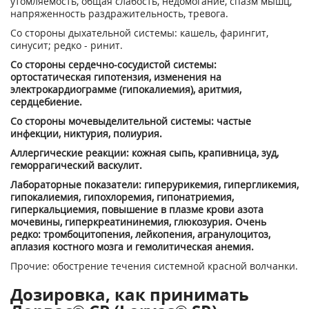
утомляемость, общая слабость, недомогание, спазм мышц,
напряженность раздражительность, тревога.
Со стороны дыхательной системы: кашель, фарингит,
синусит; редко - ринит.
Со стороны сердечно-сосудистой системы:
ортостатическая гипотензия, изменения на
электрокардиограмме (гипокалиемия), аритмия,
сердцебиение.
Со стороны мочевыделительной системы: частые
инфекции, никтурия, полиурия.
Аллергические реакции: кожная сыпь, крапивница, зуд,
геморрагический васкулит.
Лабораторные показатели: гиперурикемия, гипергликемия,
гипокалиемия, гипохлоремия, гипонатриемия,
гиперкальциемия, повышение в плазме крови азота
мочевины, гиперкреатининемия, глюкозурия. Очень
редко: тромбоцитопения, лейкопения, агранулоцитоз,
аплазия костного мозга и гемолитическая анемия.
Прочие: обострение течения системной красной волчанки.
Дозировка, как принимать