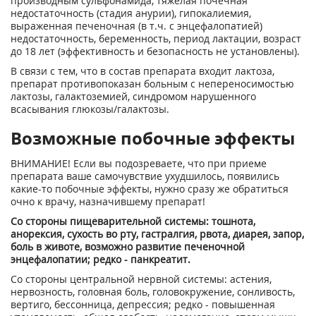
производным сульфонамида, тяжелая почечная
недостаточность (стадия анурии), гипокалиемия,
выраженная печеночная (в т.ч. с энцефалопатией)
недостаточность, беременность, период лактации, возраст
до 18 лет (эффективность и безопасность не установлены).
В связи с тем, что в состав препарата входит лактоза,
препарат противопоказан больным с непереносимостью
лактозы, галактоземией, синдромом нарушенного
всасывания глюкозы/галактозы.
Возможные побочные эффекты
ВНИМАНИЕ! Если вы подозреваете, что при приеме
препарата ваше самочувствие ухудшилось, появились
какие-то побочные эффекты, нужно сразу же обратиться
очно к врачу, назначившему препарат!
Со стороны пищеварительной системы: тошнота,
анорексия, сухость во рту, гастралгия, рвота, диарея, запор,
боль в животе, возможно развитие печеночной
энцефалопатии; редко - панкреатит.
Со стороны центральной нервной системы: астения,
нервозность, головная боль, головокружение, сонливость,
вертиго, бессонница, депрессия; редко - повышенная