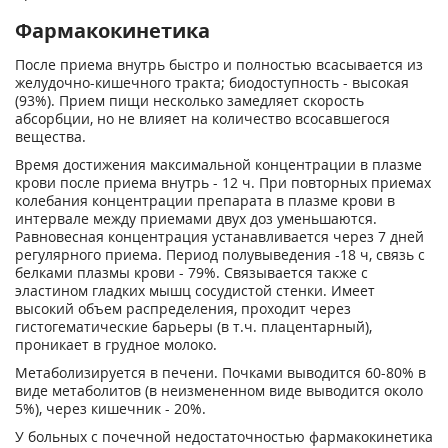
Фармакокинетика
После приема внутрь быстро и полностью всасывается из
желудочно-кишечного тракта; биодоступность - высокая
(93%). Прием пищи несколько замедляет скорость
абсорбции, но не влияет на количество всосавшегося
вещества.
Время достижения максимальной концентрации в плазме
крови после приема внутрь - 12 ч. При повторных приемах
колебания концентрации препарата в плазме крови в
интервале между приемами двух доз уменьшаются.
Равновесная концентрация устанавливается через 7 дней
регулярного приема. Период полувыведения -18 ч, связь с
белками плазмы крови - 79%. Связывается также с
эластином гладких мышц сосудистой стенки. Имеет
высокий объем распределения, проходит через
гистогематические барьеры (в т.ч. плацентарный),
проникает в грудное молоко.
Метаболизируется в печени. Почками выводится 60-80% в
виде метаболитов (в неизмененном виде выводится около
5%), через кишечник - 20%.
У больных с почечной недостаточностью фармакокинетика