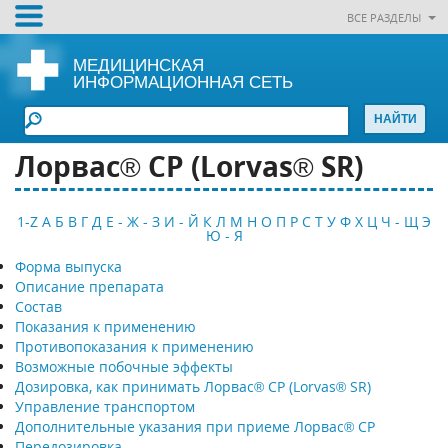
ВСЕ РАЗДЕЛЫ
МЕДИЦИНСКАЯ
ИНФОРМАЦИОННАЯ СЕТЬ
Лорвас® СР (Lorvas® SR)
1-Z
А
Б
В
Г
Д
Е - Ж - З
И - Й
К
Л
М
Н
О
П
Р
С
Т
У
Ф
Х
Ц
Ч - Щ
Э
Ю - Я
Форма выпуска
Описание препарата
Состав
Показания к применению
Противопоказания к применению
Возможные побочные эффекты
Дозировка, как принимать Лорвас® СР (Lorvas® SR)
Управление транспортом
Дополнительные указания при приеме Лорвас® СР
Передозировка