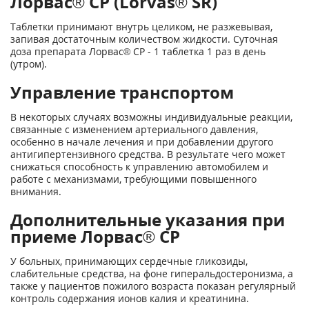
Лорвас® СР (Lorvas® SR)
Таблетки принимают внутрь целиком, не разжевывая,
запивая достаточным количеством жидкости. Суточная
доза препарата Лорвас® СР - 1 таблетка 1 раз в день
(утром).
Управление транспортом
В некоторых случаях возможны индивидуальные реакции,
связанные с изменением артериального давления,
особенно в начале лечения и при добавлении другого
антигипертензивного средства. В результате чего может
снижаться способность к управлению автомобилем и
работе с механизмами, требующими повышенного
внимания.
Дополнительные указания при
приеме Лорвас® СР
У больных, принимающих сердечные гликозиды,
слабительные средства, на фоне гиперальдостеронизма, а
также у пациентов пожилого возраста показан регулярный
контроль содержания ионов калия и креатинина.