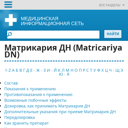
ВСЕ РАЗДЕЛЫ
МЕДИЦИНСКАЯ
ИНФОРМАЦИОННАЯ СЕТЬ
Матрикария ДН (Matricariya
DN)
1-Z
А
Б
В
Г
Д
Е - Ж - З
И - Й
К
Л
М
Н
О
П
Р
С
Т
У
Ф
Х
Ц
Ч - Щ
Э
Ю - Я
Состав
Показания к применению
Противопоказания к применению
Возможные побочные эффекты
Дозировка, как принимать Матрикария ДН
Дополнительные указания при приеме Матрикария ДН
Передозировка
Как хранить препарат