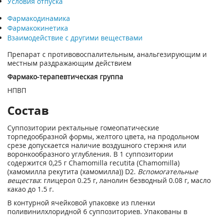
Условия отпуска
Фармакодинамика
Фармакокинетика
Взаимодействие с другими веществами
Препарат с противовоспалительным, анальгезирующим и
местным раздражающим действием
Фармако-терапевтическая группа
НПВП
Состав
Суппозитории ректальные гомеопатические
торпедообразной формы, желтого цвета, на продольном
срезе допускается наличие воздушного стержня или
воронкообразного углубления. В 1 суппозитории
содержится 0,25 г Chamomilla recutita (Chamomilla)
(хамомилла рекутита (хамомилла)) D2.
Вспомогательные
вещества
: глицерол 0.25 г, ланолин безводный 0.08 г, масло
какао до 1.5 г.
В контурной ячейковой упаковке из пленки
поливинилхлоридной 6 суппозиториев. Упакованы в