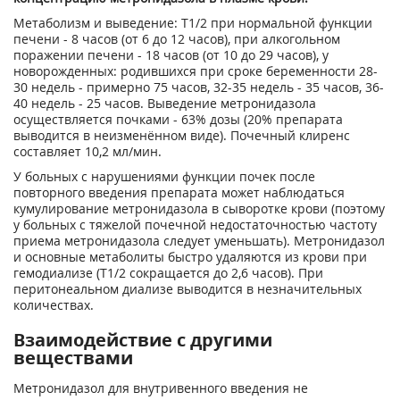
Метаболизм и выведение: Т
1/2
при нормальной функции
печени - 8 часов (от 6 до 12 часов), при алкогольном
поражении печени - 18 часов (от 10 до 29 часов), у
новорожденных: родившихся при сроке беременности 28-
30 недель - примерно 75 часов, 32-35 недель - 35 часов, 36-
40 недель - 25 часов. Выведение метронидазола
осуществляется почками - 63% дозы (20% препарата
выводится в неизменённом виде). Почечный клиренс
составляет 10,2 мл/мин.
У больных с нарушениями функции почек после
повторного введения препарата может наблюдаться
кумулирование метронидазола в сыворотке крови (поэтому
у больных с тяжелой почечной недостаточностью частоту
приема метронидазола следует уменьшать). Метронидазол
и основные метаболиты быстро удаляются из крови при
гемодиализе (Т
1/2
сокращается до 2,6 часов). При
перитонеальном диализе выводится в незначительных
количествах.
Взаимодействие с другими
веществами
Метронидазол для внутривенного введения не