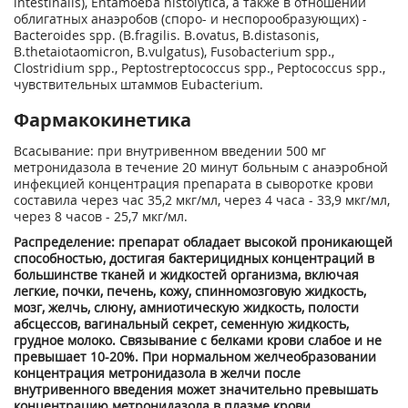
intestinalis), Entamoeba histolytica, а также в отношении
облигатных анаэробов (споро- и неспорообразующих) -
Bacteroides spp. (B.fragilis. B.ovatus, B.distasonis,
B.thetaiotaomicron, B.vulgatus), Fusobacterium spp.,
Clostridium spp., Peptostreptococcus spp., Peptococcus spp.,
чувствительных штаммов Eubacterium.
Фармакокинетика
Всасывание: при внутривенном введении 500 мг
метронидазола в течение 20 минут больным с анаэробной
инфекцией концентрация препарата в сыворотке крови
составила через час 35,2 мкг/мл, через 4 часа - 33,9 мкг/мл,
через 8 часов - 25,7 мкг/мл.
Распределение: препарат обладает высокой проникающей
способностью, достигая бактерицидных концентраций в
большинстве тканей и жидкостей организма, включая
легкие, почки, печень, кожу, спинномозговую жидкость,
мозг, желчь, слюну, амниотическую жидкость, полости
абсцессов, вагинальный секрет, семенную жидкость,
грудное молоко. Связывание с белками крови слабое и не
превышает 10-20%. При нормальном желчеобразовании
концентрация метронидазола в желчи после
внутривенного введения может значительно превышать
концентрацию метронидазола в плазме крови.