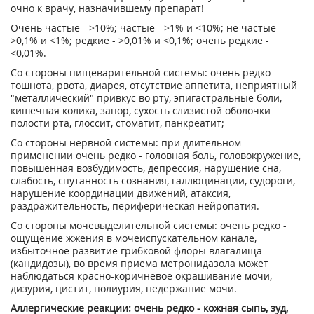
очно к врачу, назначившему препарат!
Очень частые - >10%; частые - >1% и <10%; не частые -
>0,1% и <1%; редкие - >0,01% и <0,1%; очень редкие -
<0,01%.
Со стороны пищеварительной системы: очень редко -
тошнота, рвота, диарея, отсутствие аппетита, неприятный
"металлический" привкус во рту, эпигастральные боли,
кишечная колика, запор, сухость слизистой оболочки
полости рта, глоссит, стоматит, панкреатит;
Со стороны нервной системы: при длительном
применении очень редко - головная боль, головокружение,
повышенная возбудимость, депрессия, нарушение сна,
слабость, спутанность сознания, галлюцинации, судороги,
нарушение координации движений, атаксия,
раздражительность, периферическая нейропатия.
Со стороны мочевыделительной системы: очень редко -
ощущение жжения в мочеиспускательном канале,
избыточное развитие грибковой флоры влагалища
(кандидозы), во время приема метронидазола может
наблюдаться красно-коричневое окрашивание мочи,
дизурия, цистит, полиурия, недержание мочи.
Аллергические реакции: очень редко - кожная сыпь, зуд,