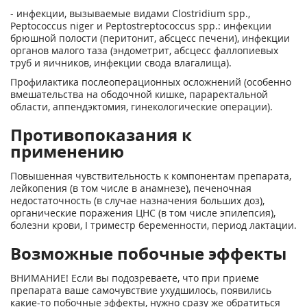
- инфекции, вызываемые видами Clostridium spp.,
Peptococcus niger и Peptostreptococcus spp.: инфекции
брюшной полости (перитонит, абсцесс печени), инфекции
органов малого таза (эндометрит, абсцесс фаллопиевых
труб и яичников, инфекции свода влагалища).
Профилактика послеоперационных осложнений (особенно
вмешательства на ободочной кишке, параректальной
области, аппендэктомия, гинекологические операции).
Противопоказания к
применению
Повышенная чувствительность к компонентам препарата,
лейкопения (в том числе в анамнезе), печеночная
недостаточность (в случае назначения больших доз),
органические поражения ЦНС (в том числе эпилепсия),
болезни крови, I триместр беременности, период лактации.
Возможные побочные эффекты
ВНИМАНИЕ! Если вы подозреваете, что при приеме
препарата ваше самочувствие ухудшилось, появились
какие-то побочные эффекты, нужно сразу же обратиться