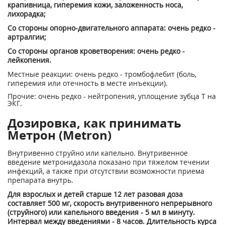
крапивница, гиперемия кожи, заложенность носа,
лихорадка;
Со стороны опорно-двигательного аппарата: очень редко -
артралгии;
Со стороны органов кроветворения: очень редко -
лейкопения.
Местные реакции: очень редко - тромбофлебит (боль,
гиперемия или отечность в месте инъекции).
Прочие: очень редко - нейтропения, уплощение зубца Т на
ЭКГ.
Дозировка, как принимать
Метрон (Metron)
Внутривенно струйно или капельно. Внутривенное
введение метронидазола показано при тяжелом течении
инфекций, а также при отсутствии возможности приема
препарата внутрь.
Для взрослых и детей старше 12 лет разовая доза
составляет 500 мг, скорость внутривенного непрерывного
(струйного) или капельного введения - 5 мл в минуту.
Интервал между введениями - 8 часов. Длительность курса