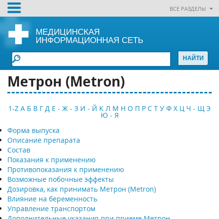
ВСЕ РАЗДЕЛЫ
МЕДИЦИНСКАЯ
ИНФОРМАЦИОННАЯ СЕТЬ
Метрон (Metron)
1-Z
А
Б
В
Г
Д
Е - Ж - З
И - Й
К
Л
М
Н
О
П
Р
С
Т
У
Ф
Х
Ц
Ч - Щ
Э
Ю - Я
Форма выпуска
Описание препарата
Состав
Показания к применению
Противопоказания к применению
Возможные побочные эффекты
Дозировка, как принимать Метрон (Metron)
Влияние на беременность
Управление транспортом
Дополнительные указания при приеме Метрон