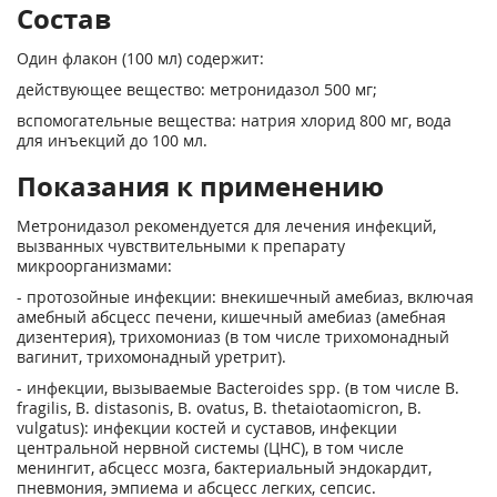
Состав
Один флакон (100 мл) содержит:
действующее вещество: метронидазол 500 мг;
вспомогательные вещества: натрия хлорид 800 мг, вода
для инъекций до 100 мл.
Показания к применению
Метронидазол рекомендуется для лечения инфекций,
вызванных чувствительными к препарату
микроорганизмами:
- протозойные инфекции: внекишечный амебиаз, включая
амебный абсцесс печени, кишечный амебиаз (амебная
дизентерия), трихомониаз (в том числе трихомонадный
вагинит, трихомонадный уретрит).
- инфекции, вызываемые Bacteroides spp. (в том числе В.
fragilis, В. distasonis, В. ovatus, В. thetaiotaomicron, В.
vulgatus): инфекции костей и суставов, инфекции
центральной нервной системы (ЦНС), в том числе
менингит, абсцесс мозга, бактериальный эндокардит,
пневмония, эмпиема и абсцесс легких, сепсис.