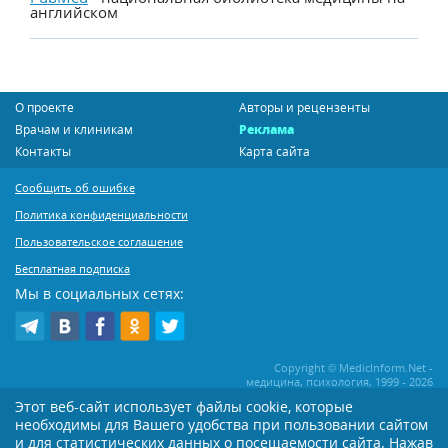
английском
О проекте
Авторы и рецензенты
Врачам и клиникам
Реклама
Контакты
Карта сайта
Сообщить об ошибке
Политика конфиденциальности
Пользовательское соглашение
Бесплатная подписка
Мы в социальных сетях:
Copyright © MedicInform.Net -
медицина, психология, 1999 - 2026
Этот веб-сайт использует файлы cookie, которые
необходимы для Вашего удобства при пользовании сайтом
Копирование или иное распространение статей нашего сайта строго
воспрещается. Копирование раздела "Новости" допускается при наличии
и для статистических данных о посещаемости сайта. Нажав