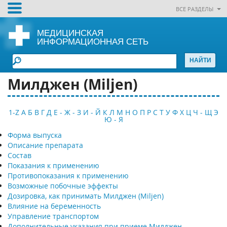
ВСЕ РАЗДЕЛЫ
МЕДИЦИНСКАЯ
ИНФОРМАЦИОННАЯ СЕТЬ
Милджен (Miljen)
1-Z
А
Б
В
Г
Д
Е - Ж - З
И - Й
К
Л
М
Н
О
П
Р
С
Т
У
Ф
Х
Ц
Ч - Щ
Э
Ю - Я
Форма выпуска
Описание препарата
Состав
Показания к применению
Противопоказания к применению
Возможные побочные эффекты
Дозировка, как принимать Милджен (Miljen)
Влияние на беременность
Управление транспортом
Дополнительные указания при приеме Милджен