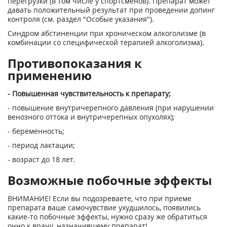
перегрузки (в том числе у спортсменов). Препарат может
давать положительный результат при проведении допинг
контроля (см. раздел "Особые указания").
Синдром абстиненции при хроническом алкоголизме (в
комбинации со специфической терапией алкоголизма).
Противопоказания к
применению
- Повышенная чувствительность к препарату;
- повышение внутричерепного давления (при нарушении
венозного оттока и внутричерепных опухолях);
- беременность;
- период лактации;
- возраст до 18 лет.
Возможные побочные эффекты
ВНИМАНИЕ! Если вы подозреваете, что при приеме
препарата ваше самочувствие ухудшилось, появились
какие-то побочные эффекты, нужно сразу же обратиться
очно к врачу, назначившему препарат!