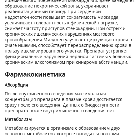
ишемического повреждения миокарда Милджен замедляет
образование некротической зоны, укорачивает
реабилитационный период. При сердечной
недостаточности повышает сократимость миокарда,
увеличивает толерантность к физической нагрузке,
снижает частоту приступов стенокардии. При острых и
хронических ишемических нарушениях мозгового
кровообращения Милджен улучшает циркуляцию крови в
очаге ишемии, способствует перераспределению крови в
пользу ишемизированного участка. Препарат устраняет
функциональные нарушения нервной системы у больных
хроническим алкоголизмом при синдроме абстиненции.
Фармакокинетика
Абсорбция
После внутривенного введения максимальная
концентрация препарата в плазме крови достигается
сразу после его введения. Данных о биодоступности
препарата после внутримышечного введения нет.
Метаболизм
Метаболизируется в организме с образованием двух
основных метаболитов, которые выводятся почками.