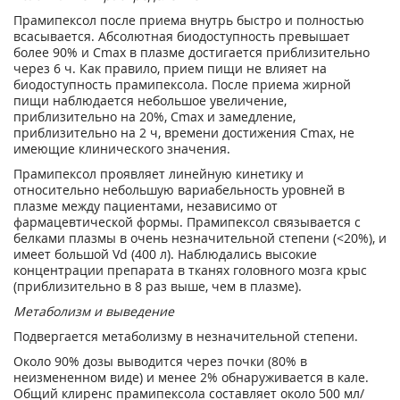
Прамипексол после приема внутрь быстро и полностью
всасывается. Абсолютная биодоступность превышает
более 90% и Cmax в плазме достигается приблизительно
через 6 ч. Как правило, прием пищи не влияет на
биодоступность прамипексола. После приема жирной
пищи наблюдается небольшое увеличение,
приблизительно на 20%, Cmax и замедление,
приблизительно на 2 ч, времени достижения Cmax, не
имеющие клинического значения.
Прамипексол проявляет линейную кинетику и
относительно небольшую вариабельность уровней в
плазме между пациентами, независимо от
фармацевтической формы. Прамипексол связывается с
белками плазмы в очень незначительной степени (<20%), и
имеет большой Vd (400 л). Наблюдались высокие
концентрации препарата в тканях головного мозга крыс
(приблизительно в 8 раз выше, чем в плазме).
Метаболизм и выведение
Подвергается метаболизму в незначительной степени.
Около 90% дозы выводится через почки (80% в
неизмененном виде) и менее 2% обнаруживается в кале.
Общий клиренс прамипексола составляет около 500 мл/