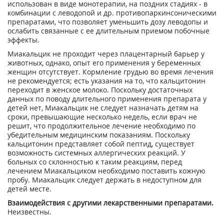
использован в виде монотерапии, на поздних стадиях - в
комбинации с леводопой и др. противопаркинсоническими
препаратами, что позволяет уменьшить дозу леводопы и
ослабить связанные с ее длительным приемом побочные
эффекты.
Миакальцик не проходит через плацентарный барьер у
животных, однако, опыт его применения у беременных
женщин отсутствует. Кормление грудью во время лечения
не рекомендуется; есть указания на то, что кальцитонин
переходит в женское молоко. Поскольку достаточных
данных по поводу длительного применения препарата у
детей нет, Миакальцик не следует назначать детям на
сроки, превышающие несколько недель, если врач не
решит, что продолжительное лечение необходимо по
убедительным медицинским показаниям. Поскольку
кальцитонин представляет собой пептид, существует
возможность системных аллергических реакций. У
больных со склонностью к таким реакциям, перед
лечением Миакальциком необходимо поставить кожную
пробу. Миакальцик следует держать в недоступном для
детей месте.
Взаимодействия с другими лекарственными препаратами.
Неизвестны.