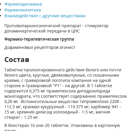
Фармакодинамика
Фармакокинетика
Взаимодействие с другими веществами
Противопаркинсонический препарат - стимулятор
допаминергической передачи в ЦНС
Фармако-терапевтическая группа
Дофаминовых рецепторов агонист
Состав
Таблетки пролонгированного действия белого или почти
белого цвета, круглые, двояковыпуклые, со скошенными
краями, с гравировкой логотипа компании на одной
стороне и гравировкой "Р1" - на другой. В 1 таблетке
содержится 0,375 мг прамипексола дигидрохлорида
моногидрата, что соответствует содержанию прамипексола
0,26 мг.
Вспомогательные вещества
: гипромеллоза 2208 -
112.5 мг, крахмал кукурузный - 119.375 мг, карбомер 941 -
15 мг, кремния диоксид коллоидный - 1.5 мг, магния
стеарат - 1.25 мг.
В блистерах 10 или 20 таблеток. Упакованы в картонную
пачку.