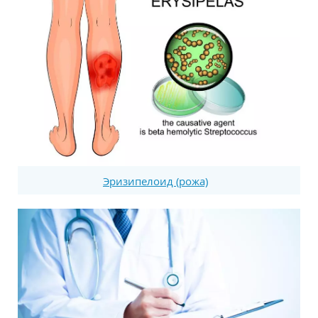
Эризипелоид (рожа)