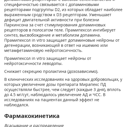
специфичностью связывается с допаминовыми
рецепторами подгруппы D2, из которых обладает наиболее
выраженным сродством к D3 рецепторам. Уменьшает
дефицит двигательной активности при болезни
Паркинсона за счет стимулирования допаминовых
рецепторов в полосатом теле. Прамипексол ингибирует
синтез, высвобождение и метаболизм допамина.
Прамипексол in vitro защищает допаминовые нейроны от
дегенерации, возникающей в ответ на ишемию или
метамфетаминовую нейротоксичность.
Прамипексол in vitro защищает нейроны от
нейротоксичности леводопы.
Снижает секрецию пролактина (дозозависимо).
В клинических исследованиях на здоровых добровольцах, у
которых увеличение дозы препарата Мирапекс ПД
осуществляли быстрее, чем следует (каждые 3 дня), вплоть
до 4.5 мг/сут, наблюдалось увеличение АД и ЧСС. В
исследованиях на пациентах данный эффект не
наблюдался.
Фармакокинетика
Всасывание и распределение