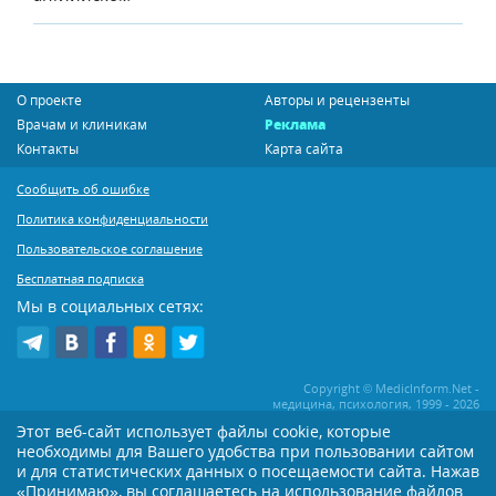
О проекте
Авторы и рецензенты
Врачам и клиникам
Реклама
Контакты
Карта сайта
Сообщить об ошибке
Политика конфиденциальности
Пользовательское соглашение
Бесплатная подписка
Мы в социальных сетях:
Copyright © MedicInform.Net -
медицина, психология, 1999 - 2026
Этот веб-сайт использует файлы cookie, которые
необходимы для Вашего удобства при пользовании сайтом
Копирование или иное распространение статей нашего сайта строго
воспрещается. Копирование раздела "Новости" допускается при наличии
и для статистических данных о посещаемости сайта. Нажав
активной открытой для поисковиков ссылки на MedicInform.Net
«Принимаю», вы соглашаетесь на использование файлов