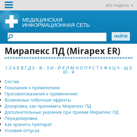
ВСЕ РАЗДЕЛЫ
МЕДИЦИНСКАЯ
ИНФОРМАЦИОННАЯ СЕТЬ
Мирапекс ПД (Mirapex ER)
1-Z
А
Б
В
Г
Д
Е - Ж - З
И - Й
К
Л
М
Н
О
П
Р
С
Т
У
Ф
Х
Ц
Ч - Щ
Э
Ю - Я
Состав
Показания к применению
Противопоказания к применению
Возможные побочные эффекты
Дозировка, как принимать Мирапекс ПД
Дополнительные указания при приеме Мирапекс ПД
Передозировка
Как хранить препарат
Условия отпуска