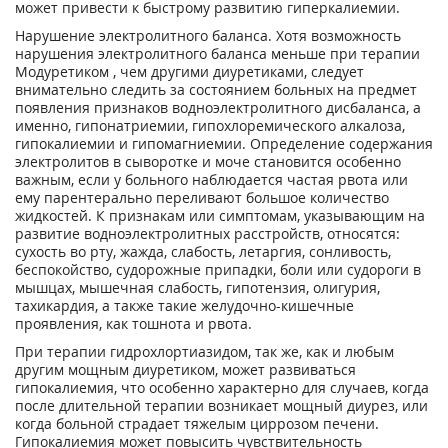
может привести к быстрому развитию гиперкалиемии.
Нарушение электролитного баланса. Хотя возможность
нарушения электролитного баланса меньше при терапии
Модуретиком , чем другими диуретиками, следует
внимательно следить за состоянием больных на предмет
появления признаков водноэлектролитного дисбаланса, а
именно, гипонатриемии, гипохлоремического алкалоза,
гипокалиемии и гипомагниемии. Определение содержания
электролитов в сыворотке и моче становится особенно
важным, если у больного наблюдается частая рвота или
ему парентерально переливают большое количество
жидкостей. К признакам или симптомам, указывающим на
развитие водноэлектролитных расстройств, относятся:
сухость во рту, жажда, слабость, летаргия, сонливость,
беспокойство, судорожные припадки, боли или судороги в
мышцах, мышечная слабость, гипотензия, олигурия,
тахикардия, а также такие желудочно-кишечные
проявления, как тошнота и рвота.
При терапии гидрохлортиазидом, так же, как и любым
другим мощным диуретиком, может развиваться
гипокалиемия, что особенно характерно для случаев, когда
после длительной терапии возникает мощный диурез, или
когда больной страдает тяжелым циррозом печени.
Гипокалиемия может повысить чувствительность