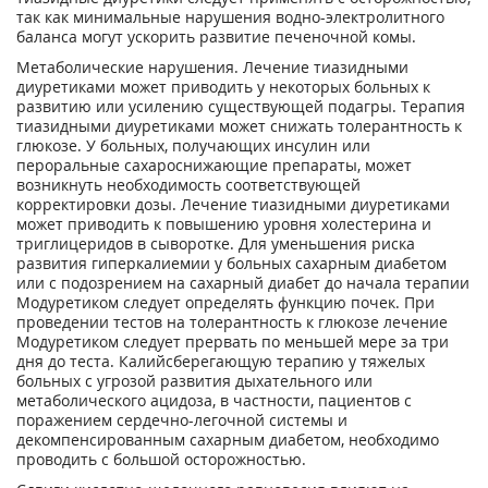
так как минимальные нарушения водно-электролитного
баланса могут ускорить развитие печеночной комы.
Метаболические нарушения. Лечение тиазидными
диуретиками может приводить у некоторых больных к
развитию или усилению существующей подагры. Терапия
тиазидными диуретиками может снижать толерантность к
глюкозе. У больных, получающих инсулин или
пероральные сахароснижающие препараты, может
возникнуть необходимость соответствующей
корректировки дозы. Лечение тиазидными диуретиками
может приводить к повышению уровня холестерина и
триглицеридов в сыворотке. Для уменьшения риска
развития гиперкалиемии у больных сахарным диабетом
или с подозрением на сахарный диабет до начала терапии
Модуретиком следует определять функцию почек. При
проведении тестов на толерантность к глюкозе лечение
Модуретиком следует прервать по меньшей мере за три
дня до теста. Калийсберегающую терапию у тяжелых
больных с угрозой развития дыхательного или
метаболического ацидоза, в частности, пациентов с
поражением сердечно-легочной системы и
декомпенсированным сахарным диабетом, необходимо
проводить с большой осторожностью.