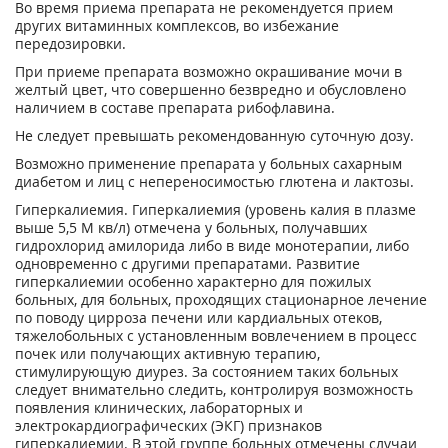
Во время приема препарата не рекомендуется прием
других витаминных комплексов, во избежание
передозировки.
При приеме препарата возможно окрашивание мочи в
желтый цвет, что совершенно безвредно и обусловлено
наличием в составе препарата рибофлавина.
Не следует превышать рекомендованную суточную дозу.
Возможно применение препарата у больных сахарным
диабетом и лиц с непереносимостью глютена и лактозы.
Гиперкалиемия. Гиперкалиемия (уровень калия в плазме
выше 5,5 М кв/л) отмечена у больных, получавших
гидрохлорид амилорида либо в виде монотерапии, либо
одновременно с другими препаратами. Развитие
гиперкалиемии особенно характерно для пожилых
больных, для больных, проходящих стационарное лечение
по поводу цирроза печени или кардиальных отеков,
тяжелобольных с установленным вовлечением в процесс
почек или получающих активную терапию,
стимулирующую диурез. За состоянием таких больных
следует внимательно следить, контролируя возможность
появления клинических, лабораторных и
электрокардиографических (ЭКГ) признаков
гиперкалиемии. В этой группе больных отмечены случаи