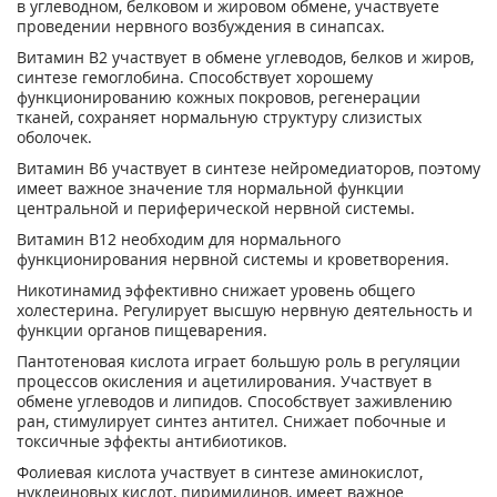
в углеводном, белковом и жировом обмене, участвуете
проведении нервного возбуждения в синапсах.
Витамин В2 участвует в обмене углеводов, белков и жиров,
синтезе гемоглобина. Способствует хорошему
функционированию кожных покровов, регенерации
тканей, сохраняет нормальную структуру слизистых
оболочек.
Витамин В6 участвует в синтезе нейромедиаторов, поэтому
имеет важное значение тля нормальной функции
центральной и периферической нервной системы.
Витамин В12 необходим для нормального
функционирования нервной системы и кроветворения.
Никотинамид эффективно снижает уровень общего
холестерина. Регулирует высшую нервную деятельность и
функции органов пищеварения.
Пантотеновая кислота играет большую роль в регуляции
процессов окисления и ацетилирования. Участвует в
обмене углеводов и липидов. Способствует заживлению
ран, стимулирует синтез антител. Снижает побочные и
токсичные эффекты антибиотиков.
Фолиевая кислота участвует в синтезе аминокислот,
нуклеиновых кислот, пиримидинов, имеет важное