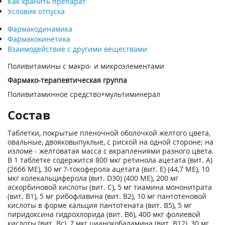
Как хранить препарат
Условия отпуска
Фармакодинамика
Фармакокинетика
Взаимодействие с другими веществами
Поливитамины с макро- и микроэлементами
Фармако-терапевтическая группа
Поливитаминное средство+мультиминерал
Состав
Таблетки, покрытые пленочной оболочкой желтого цвета,
овальные, двояковыпуклые, с риской на одной стороне; на
изломе - желтоватая масса с вкраплениями разного цвета.
В 1 таблетке содержится 800 мкг ретинола ацетата (вит. А)
(2666 МЕ), 30 мг ?-токоферола ацетата (вит. E) (44,7 МЕ), 10
мкг колекальциферола (вит. D30) (400 МЕ), 200 мг
аскорбиновой кислоты (вит. С), 5 мг тиамина мононитрата
(вит. В1), 5 мг рибофлавина (вит. В2), 10 мг пантотеновой
кислоты в форме кальция пантотената (вит. В5), 5 мг
пиридоксина гидрохлорида (вит. В6), 400 мкг фолиевой
кислоты (вит. Вс), 7 мкг цианокобаламина (вит. В12), 30 мг