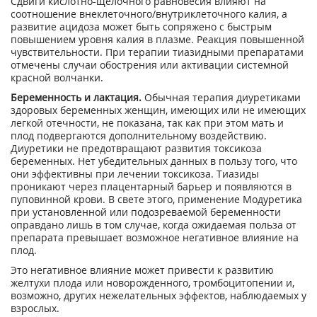
Сдвиги кислотно-щелочного равновесия влияют на
соотношение внеклеточного/внутриклеточного калия, а
развитие ацидоза может быть сопряжено с быстрым
повышением уровня калия в плазме. Реакция повышенной
чувствительности. При терапии тиазидными препаратами
отмечены случаи обострения или активации системной
красной волчанки.
Беременность и лактация.
Обычная терапия диуретиками
здоровых беременных женщин, имеющих или не имеющих
легкой отечности, не показана, так как при этом мать и
плод подвергаются дополнительному воздействию.
Диуретики не предотвращают развития токсикоза
беременных. Нет убедительных данных в пользу того, что
они эффективны при лечении токсикоза. Тиазиды
проникают через плацентарный барьер и появляются в
пуповинной крови. В свете этого, применение Модуретика
при установленной или подозреваемой беременности
оправдано лишь в том случае, когда ожидаемая польза от
препарата превышает возможное негативное влияние на
плод.
Это негативное влияние может привести к развитию
желтухи плода или новорожденного, тромбоцитопении и,
возможно, других нежелательных эффектов, наблюдаемых у
взрослых.