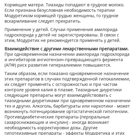
Кормящие матери. Тиазиды попадают в грудное молоко.
Если признана безусловная необходимость терапии
Модуретиком кормящей грудью женщины, то грудное
вскармливание следует прекратить.
Применение у детей. Случаи применения амилорида
гидрохлорида у детей не зарегистрированы. В связи с
этим, Модуретик не рекомендуется применять у детей.
Взаимодействие с другими лекарственными препаратами.
При одновременном назначении амилорида гидрохлорида
и ингибиторов ангиотензин-превращающего фермента
(АПФ) риск развития гиперкалиемии повышаются.
Таким образом, если показано одновременное назначение
этих препаратов в случаях подтвержденной гипокалиемии,
их следует применять с осторожностью и при частом
контроле уровня калия в плазме. Тиазидные диуретики
следующие препараты могут взаимодействовать с
тиазидными диуретиками при одновременном назначении
тех и других. Алкоголь, барбитураты или наркотики - может
возникнуть потенцирование ортостатической гипотензии.
Противодиабетические препараты (пероральные
сахароснижающие и инсулин) - иногда возникает
необходимость корректировки дозы. Другие
гипотеизивные препараты - эффекты Модуретика и этих