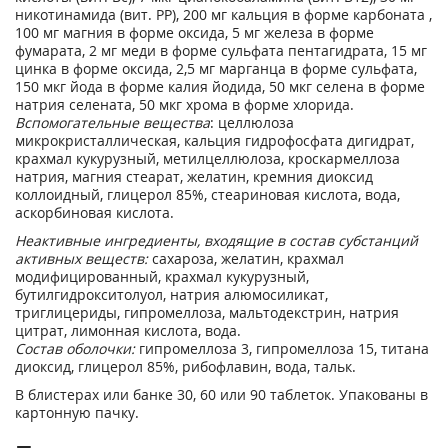
никотинамида (вит. РР), 200 мг кальция в форме карбоната ,
100 мг магния в форме оксида, 5 мг железа в форме
фумарата, 2 мг меди в форме сульфата пентагидрата, 15 мг
цинка в форме оксида, 2,5 мг марганца в форме сульфата,
150 мкг йода в форме калия йодида, 50 мкг селена в форме
натрия селената, 50 мкг хрома в форме хлорида.
Вспомогательные вещества
: целлюлоза
микрокристаллическая, кальция гидрофосфата дигидрат,
крахмал кукурузный, метилцеллюлоза, кроскармеллоза
натрия, магния стеарат, желатин, кремния диоксид
коллоидный, глицерол 85%, стеариновая кислота, вода,
аскорбиновая кислота.
Неактивные ингредиенты, входящие в состав субстанций
активных веществ:
сахароза, желатин, крахмал
модифицированный, крахмал кукурузный,
бутилгидрокситолуол, натрия алюмосиликат,
триглицериды, гипромеллоза, мальтодекстрин, натрия
цитрат, лимонная кислота, вода.
Состав оболочки:
гипромеллоза 3, гипромеллоза 15, титана
диоксид, глицерол 85%, рибофлавин, вода, тальк.
В блистерах или банке 30, 60 или 90 таблеток. Упакованы в
картонную пачку.