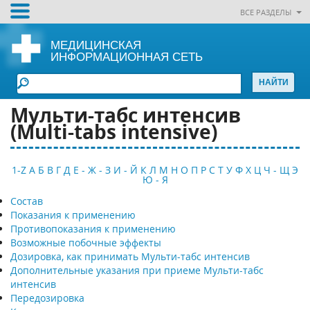
ВСЕ РАЗДЕЛЫ
МЕДИЦИНСКАЯ
ИНФОРМАЦИОННАЯ СЕТЬ
Мульти-табс интенсив
(Multi-tabs intensive)
1-Z
А
Б
В
Г
Д
Е - Ж - З
И - Й
К
Л
М
Н
О
П
Р
С
Т
У
Ф
Х
Ц
Ч - Щ
Э
Ю - Я
Состав
Показания к применению
Противопоказания к применению
Возможные побочные эффекты
Дозировка, как принимать Мульти-табс интенсив
Дополнительные указания при приеме Мульти-табс
интенсив
Передозировка