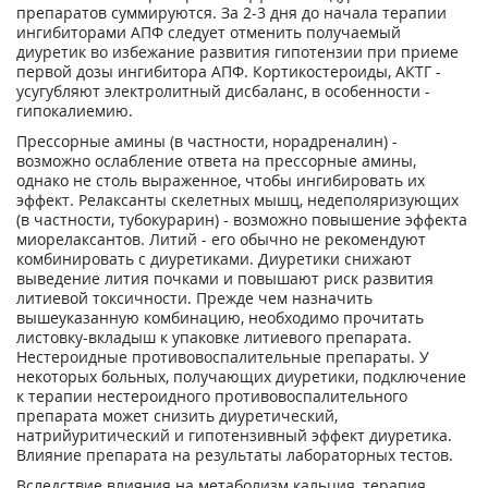
препаратов суммируются. За 2-3 дня до начала терапии
ингибиторами АПФ следует отменить получаемый
диуретик во избежание развития гипотензии при приеме
первой дозы ингибитора АПФ. Кортикостероиды, АКТГ -
усугубляют электролитный дисбаланс, в особенности -
гипокалиемию.
Прессорные амины (в частности, норадреналин) -
возможно ослабление ответа на прессорные амины,
однако не столь выраженное, чтобы ингибировать их
эффект. Релаксанты скелетных мышц, недеполяризующих
(в частности, тубокурарин) - возможно повышение эффекта
миорелаксантов. Литий - его обычно не рекомендуют
комбинировать с диуретиками. Диуретики снижают
выведение лития почками и повышают риск развития
литиевой токсичности. Прежде чем назначить
вышеуказанную комбинацию, необходимо прочитать
листовку-вкладыш к упаковке литиевого препарата.
Нестероидные противовоспалительные препараты. У
некоторых больных, получающих диуретики, подключение
к терапии нестероидного противовоспалительного
препарата может снизить диуретический,
натрийуритический и гипотензивный эффект диуретика.
Влияние препарата на результаты лабораторных тестов.
Вследствие влияния на метаболизм кальция, терапия