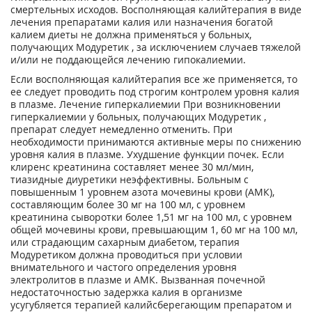
смертельных исходов. Восполняющая калийтерапия в виде
лечения препаратами калия или назначения богатой
калием диеты не должна применяться у больных,
получающих Модуретик , за исключением случаев тяжелой
и/или не поддающейся лечению гипокалиемии.
Если восполняющая калийтерапия все же применяется, то
ее следует проводить под строгим контролем уровня калия
в плазме. Лечение гиперкалиемии При возникновении
гиперкалиемии у больных, получающих Модуретик ,
препарат следует немедленно отменить. При
необходимости принимаются активные меры по снижению
уровня калия в плазме. Ухудшение функции почек. Если
клиренс креатинина составляет менее 30 мл/мин,
тиазидные диуретики неэффективны. Больным с
повышенным 1 уровнем азота мочевины крови (АМК),
составляющим более 30 мг на 100 мл, с уровнем
креатинина сыворотки более 1,51 мг на 100 мл, с уровнем
общей мочевины крови, превышающим 1, 60 мг на 100 мл,
или страдающим сахарным диабетом, терапия
Модуретиком должна проводиться при условии
внимательного и частого определения уровня
электролитов в плазме и АМК. Вызванная почечной
недостаточностью задержка калия в организме
усугубляется терапией калийсберегающим препаратом и