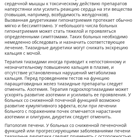
сердечной мышцы к токсическому действию препаратов
наперстянки или усилить реакцию сердца на эти вещества
(повышая, например, возбудимость желудочков).
Вызванная диуретиками гипонатриемия протекает обычно
мягко и бессимптомно. У небольшого числа больных
гипонатриемия может стать тяжелой и проявляться
определенными симптомами. Таких больных необходимо
немедленно обследовать и назначить соответствующее
лечение. Тиазидные диуретики могут снижать экскрецию
кальция с мочой.
Терапия тиазидами иногда приводит к непостоянному и
незначительному повышению кальция в плазме, и
отсутствие установленных нарушений метаболизма
кальция. Перед проведением тестов на функцию
паращитовидных желез тиазидные препараты следует
отменить. Азотемия. Терапия гидрохлортиазидами может
ускорять развитие азотемии и усиливать ее проявления. У
больных со сниженной почечной функцией возможно
развитие кумулятивного эффекта, если при лечении
больного с поражением почек отмечается нарастание
азотемии и олигурии, диуретик следует отменить.
Патология печени. У больных со сниженной печеночной
функцией или прогрессирующими заболеваниями печени
тиазидные диуретики следует применять с осторожностью,