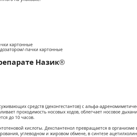
ачки картонные
й-дозатором/-пачки картонные
репарате Назик®
осуживающих средств (деконгестантов) с альфа-адреномиметич
авливает проходимость носовых ходов, облегчает носовое дыхан
ся до 10 часов.
антотеновой кислоты. Декспантенол превращается в организме 
ирования, углеводном и жировом обмене, в синтезе ацетилхолин