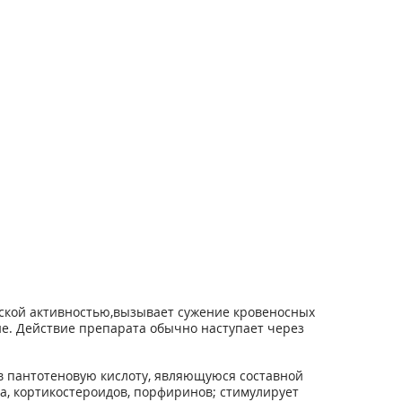
еской активностью,вызывает сужение кровеносных
ие. Действие препарата обычно наступает через
в пантотеновую кислоту, являющуюся составной
а, кортикостероидов, порфиринов; стимулирует