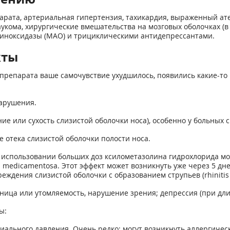
рата, артериальная гипертензия, тахикардия, выраженный ате
кома, хирургические вмешательства на мозговых оболочках (в а
иноксидазы (МАО) и трициклическими антидепрессантами.
кты
препарата ваше самочувствие ухудшилось, появились какие-то 
арушения.
ие или сухость слизистой оболочки носа), особенно у больных
 отека слизистой оболочки полости носа.
использовании больших доз ксилометазолина гидрохлорида мо
tis medicamentosa. Этот эффект может возникнуть уже через 5 д
ждения слизистой оболочки с образованием струпьев (rhinitis 
онница или утомляемость, нарушение зрения; депрессия (при дл
ы:
иального давления. Очень редко: могут возникнуть аллергичес