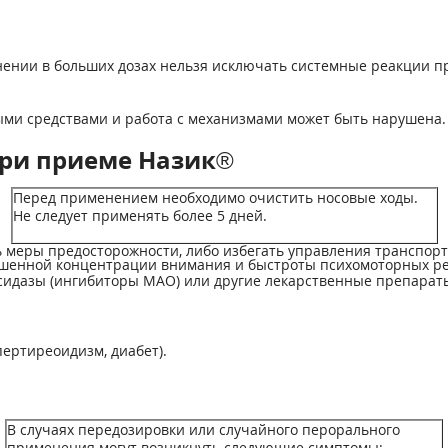
нии в больших дозах нельзя исключать системные реакции пр
ными средствами и работа с механизмами может быть нарушена.
ри приеме Назик®
Перед применением необходимо очистить носовые ходы.
Не следует применять более 5 дней.
 меры предосторожности, либо избегать управления транспор
шенной концентрации внимания и быстроты психомоторных ре
идазы (ингибиторы МАО) или другие лекарственные препарат
ертиреоидизм, диабет).
В случаях передозировки или случайного перорального
применения могут возникнуть следующие симптомы: