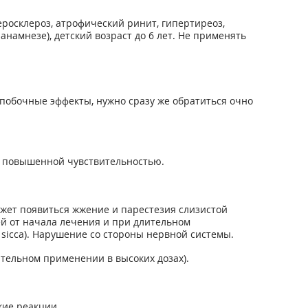
росклероз, атрофический ринит, гипертиреоз,
намнезе), детский возраст до 6 лет. Не применять
побочные эффекты, нужно сразу же обратиться очно
 с повышенной чувствительностью.
жет появиться жжение и парестезия слизистой
ней от начала лечения и при длительном
sicca). Нарушение со стороны нервной системы.
ительном применении в высоких дозах).
кие реакции.