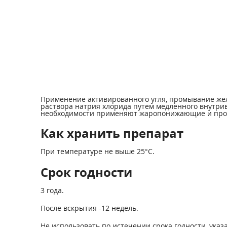
Применение активированного угля, промывание жел
раствора натрия хлорида путем медленного внутр
необходимости применяют жаропонижающие и прот
Как хранить препарат
При температуре не выше 25°С.
Срок годности
3 года.
После вскрытия -12 недель.
Не использовать по истечении срока годности, указа