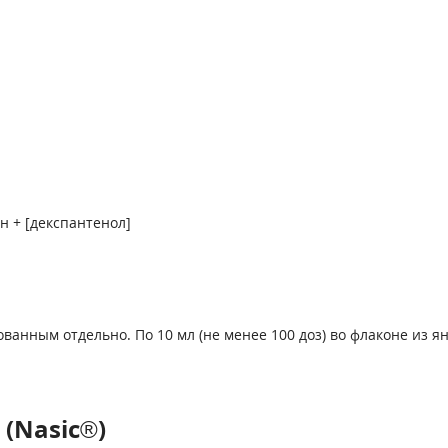
н + [декспантенол]
анным отдельно. По 10 мл (не менее 100 доз) во флаконе из я
(Nasic®)