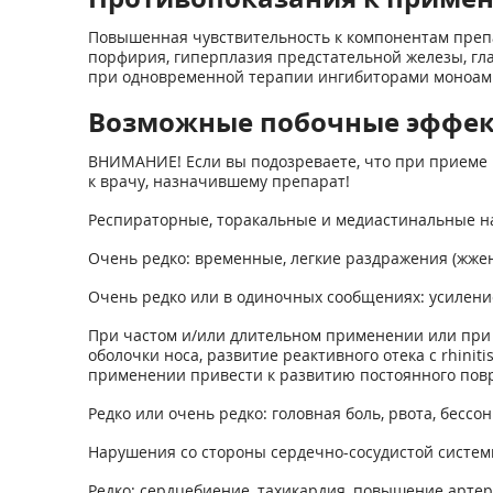
Повышенная чувствительность к компонентам препа
порфирия, гиперплазия предстательной железы, глау
при одновременной терапии ингибиторами моноам
Возможные побочные эффе
ВНИМАНИЕ! Если вы подозреваете, что при приеме 
к врачу, назначившему препарат!
Респираторные, торакальные и медиастинальные н
Очень редко: временные, легкие раздражения (жжен
Очень редко или в одиночных сообщениях: усиление
При частом и/или длительном применении или при 
оболочки носа, развитие реактивного отека с rhini
применении привести к развитию постоянного повре
Редко или очень редко: головная боль, рвота, бесс
Нарушения со стороны сердечно-сосудистой систем
Редко: сердцебиение, тахикардия, повышение артер