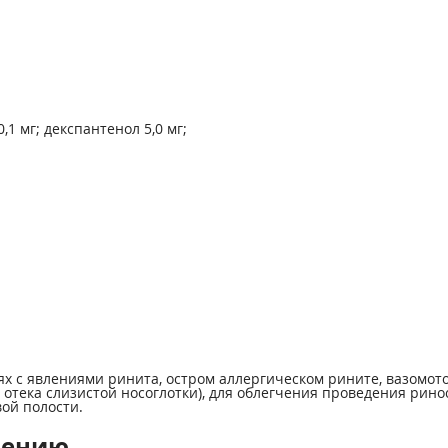
1 мг; декспантенол 5,0 мг;
с явлениями ринита, остром аллергическом рините, вазомотор
отека слизистой носоглотки), для облегчения проведения рино
ой полости.
нению