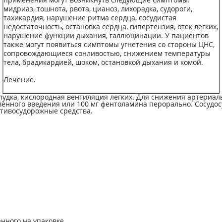
мидриаз, тошнота, рвота, цианоз, лихорадка, судороги,
тахикардия, нарушение ритма сердца, сосудистая
недостаточность, остановка сердца, гипертензия, отек легких,
нарушение функции дыхания, галлюцинации. У пациентов
также могут появиться симптомы угнетения со стороны ЦНС,
сопровождающиеся сонливостью, снижением температуры
тела, брадикардией, шоком, остановкой дыхания и комой.
Лечение.
удка, кислородная вентиляция легких. Для снижения артериал
ивенного введения или 100 мг фентоламина перорально. Сосуд
ивосудорожные средства.
нного на упаковке.