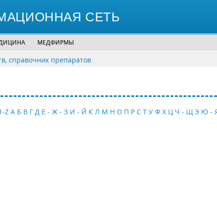
МАЦИОННАЯ СЕТЬ
ЕДИЦИНА
МЕДФИРМЫ
тв, справочник препаратов
1-Z
А
Б
В
Г
Д
Е - Ж - З
И - Й
К
Л
М
Н
О
П
Р
С
Т
У
Ф
Х
Ц
Ч - Щ
Э
Ю - 