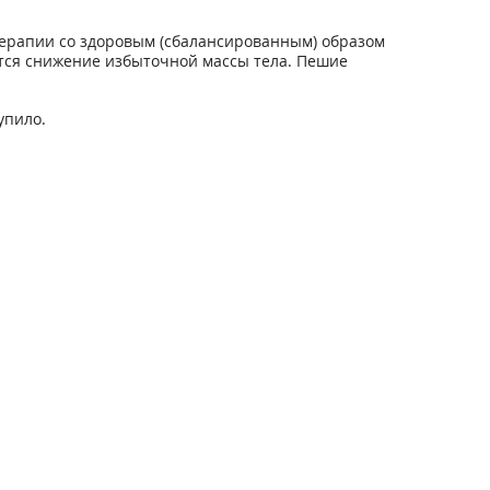
ерапии со здоровым (сбалансированным) образом
ется снижение избыточной массы тела. Пешие
упило.