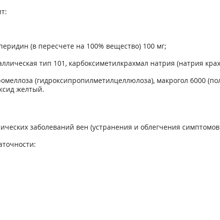
т:
перидин (в пересчете на 100% вещество) 100 мг;
ическая тип 101, карбоксиметилкрахмал натрия (натрия крахма
омеллоза (гидроксипропилметилцеллюлоза), макрогол 6000 (пол
оксид желтый.
ических заболеваний вен (устранения и облегчения симптомов)
аточности: