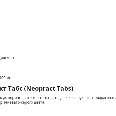
диосмин
900 мг.
 Табс (Neopract Tabs)
о до коричневато-желтого цвета, двояковыпуклые, продолговат
оричневато-серого цвета.