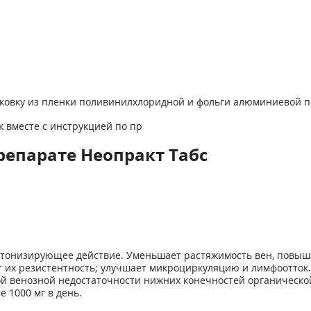
паковку из пленки поливинилхлоридной и фольги алюминиевой 
вок вместе с инструкцией по пр
репарате Неопракт Табс
отонизирующее действие. Уменьшает растяжимость вен, повыша
т их резистентность; улучшает микроциркуляцию и лимфоотто
й венозной недостаточности нижних конечностей органическ
 1000 мг в день.