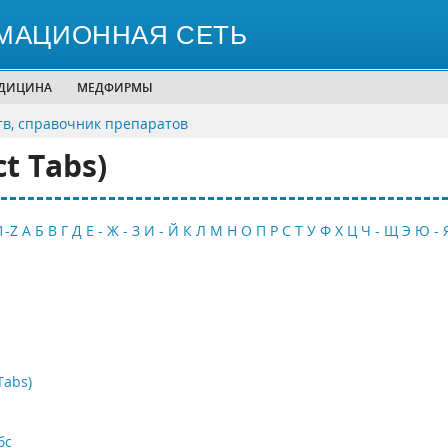
МАЦИОННАЯ СЕТЬ
ЕДИЦИНА
МЕДФИРМЫ
тв, справочник препаратов
t Tabs)
1-Z
А
Б
В
Г
Д
Е - Ж - З
И - Й
К
Л
М
Н
О
П
Р
С
Т
У
Ф
Х
Ц
Ч - Щ
Э
Ю - 
Tabs)
бс