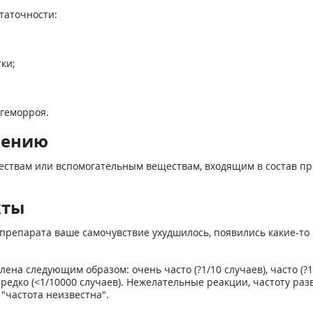
таточности:
ки;
 геморроя.
нению
ствам или вспомогательным веществам, входящим в состав пр
кты
препарата ваше самочувствие ухудшилось, появились какие-то 
а следующим образом: очень часто (?1/10 случаев), часто (?1/1
нь редко (<1/10000 случаев). Нежелательные реакции, частоту 
"частота неизвестна".