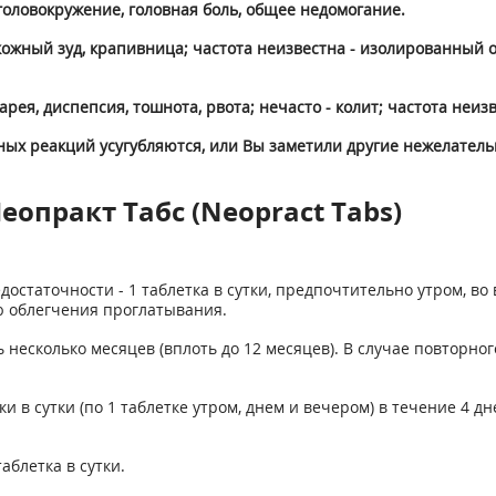
головокружение, головная боль, общее недомогание.
кожный зуд, крапивница; частота неизвестна - изолированный от
рея, диспепсия, тошнота, рвота; нечасто - колит; частота неизв
ных реакций усугубляются, или Вы заметили другие нежелатель
опракт Табс (Neopract Tabs)
статочности - 1 таблетка в сутки, предпочтительно утром, во
ю облегчения проглатывания.
 несколько месяцев (вплоть до 12 месяцев). В случае повторн
 в сутки (по 1 таблетке утром, днем и вечером) в течение 4 дне
аблетка в сутки.