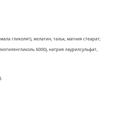
ла гликолят), желатин, тальк, магния стеарат;
иэтиленгликоль 6000), натрия лаурилсульфат,
.