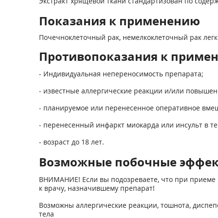
Экстракт хрящевой ткани стандартизован по содержа
Показания к применению
Почечноклеточный рак, немелкоклеточный рак легки
Противопоказания к приме
- Индивидуальная непереносимость препарата;
- известные аллергические реакции и/или повышенн
- планируемое или перенесенное оперативное вмеша
- перенесенный инфаркт миокарда или инсульт в те
- возраст до 18 лет.
Возможные побочные эффе
ВНИМАНИЕ! Если вы подозреваете, что при приеме 
к врачу, назначившему препарат!
Возможны аллергические реакции, тошнота, диспепс
тела