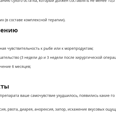
нию сухого остатка, который должен составлять не менее 10,0 м
х (в составе комплексной терапии).
нению
ая чувствительность к рыбе или к морепродуктам;
тельство (3 недели до и 3 недели после хирургической операц
чение 6 месяцев;
кты
препарата ваше самочувствие ухудшилось, появились какие-то 
ия, рвота, диарея, анорексия, запор, искажение вкусовых ощу