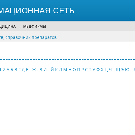
МАЦИОННАЯ СЕТЬ
ЕДИЦИНА
МЕДФИРМЫ
тв, справочник препаратов
1-Z
А
Б
В
Г
Д
Е - Ж - З
И - Й
К
Л
М
Н
О
П
Р
С
Т
У
Ф
Х
Ц
Ч - Щ
Э
Ю - 