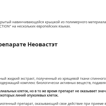
закрытый навинчивающейся крышкой из полимерного материала
TION" на нескольких европейских языках.
репарате Неовастэт
ый жидкий экстракт, полученный из хрящевой ткани спинного х
 и содержащий комплекс биологически активных веществ, подавля
елиальных клеток, но в то же время препарат не оказывает зн
екоторых линий опухолевых клеток.
нгиогенный препарат, оказывающий свое действие при приеме в