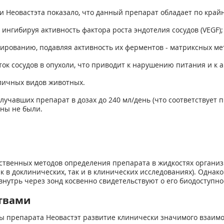
 Неовастэта показало, что данный препарат обладает по край
 ингибируя активность фактора роста эндотелия сосудов (VEGF);
азированию, подавляя активность их ферментов - матриксных ме
ток сосудов в опухоли, что приводит к нарушению питания и к 
личных видов животных.
учавших препарат в дозах до 240 мл/день (что соответствует пр
ны не были.
ственных методов определения препарата в жидкостях организ
 в доклинических, так и в клинических исследованиях). Однак
нутрь через зонд косвенно свидетельствуют о его биодоступн
твами
ы препарата Неовастэт развитие клинически значимого взаим