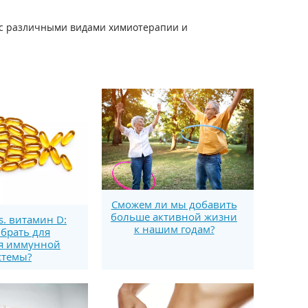
о с различными видами химиотерапии и
Сможем ли мы добавить
больше активной жизни
s. витамин D:
к нашим годам?
брать для
я иммунной
стемы?