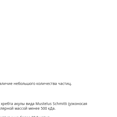
наличие небольшого количества частиц.
ребта акулы вида Mustelus Schmitti (узконосая
улярной массой менее 500 кДа.