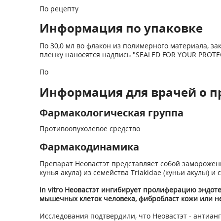
По рецепту
Информация по упаковке
По 30,0 мл во флакон из полимерного материала, 
пленку наносятся надпись "SEALED FOR YOUR PROTEC
По
Информация для врачей о п
Фармакологическая группа
Противоопухолевое средство
Фармакодинамика
Препарат Неовастэт представляет собой замороженн
кунья акула) из семейства Triakidae (куньи акулы)
In vitro Неовастэт ингибирует пролиферацию эндот
мышечных клеток человека, фибробласт кожи или н
Исследования подтвердили, что Неовастэт - антиа