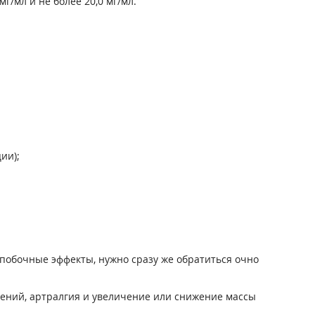
г/мл и не более 20,0 мг/мл.
ии);
побочные эффекты, нужно сразу же обратиться очно
щений, артралгия и увеличение или снижение массы