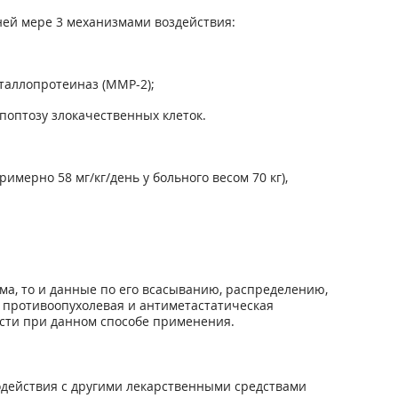
ней мере 3 механизмами воздействия:
таллопротеиназ (ММР-2);
апоптозу злокачественных клеток.
имерно 58 мг/кг/день у больного весом 70 кг),
ма, то и данные по его всасыванию, распределению,
о противоопухолевая и антиметастатическая
ости при данном способе применения.
одействия с другими лекарственными средствами