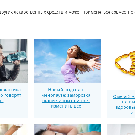
 других лекарственных средств и может применяться совместн
пластика
Новый подход к
то говорят
менопаузе: заморозка
Омега-3 v
ты
ткани яичника может
что вы
изменить все
здоровь
си