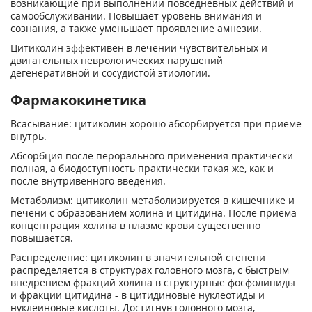
возникающие при выполнении повседневных действий и
самообслуживании. Повышает уровень внимания и
сознания, а также уменьшает проявление амнезии.
Цитиколин эффективен в лечении чувствительных и
двигательных неврологических нарушений
дегенеративной и сосудистой этиологии.
Фармакокинетика
Всасывание: цитиколин хорошо абсорбируется при приеме
внутрь.
Абсорбция после перорального применения практически
полная, а биодоступность практически такая же, как и
после внутривенного введения.
Метаболизм: цитиколин метаболизируется в кишечнике и
печени с образованием холина и цитидина. После приема
концентрация холина в плазме крови существенно
повышается.
Распределение: цитиколин в значительной степени
распределяется в структурах головного мозга, с быстрым
внедрением фракций холина в структурные фосфолипиды
и фракции цитидина - в цитидиновые нуклеотиды и
нуклеиновые кислоты. Достигнув головного мозга,