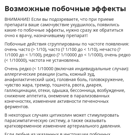
Возможные побочные эффекты
ВНИМАНИЕ! Если вы подозреваете, что при приеме
препарата ваше самочувствие ухудшилось, появились
какие-то побочные эффекты, нужно сразу же обратиться
очно к врачу, назначившему препарат!
Побочные действия сгруппированы по частоте появления:
очень часто (> 1/10), часто (? 1/100 до < 1/10), нечасто (?
1/1000 до < 1/100), редко (? 1/10000 до < 1/1000), очень редко
(< 1/10000), частота не установлена.
Очень редко (< 1/10000 (включая индивидуальные случаи):
аллергические реакции (сыпь, кожный зуд,
анафилактический шок), головная боль, головокружение,
чувство жара, тремор, тошнота, рвота, диарея,
галлюцинации, отеки, одышка, бессонница, возбуждение,
снижение аппетита, онемение в парализованных
конечностях, изменение активности печеночных
ферментов.
В некоторых случаях цитиколин может стимулировать
парасимпатическую систему, а также оказывать
кратковременное изменение артериального давления.
Если любые из указанных в инструкции побочных