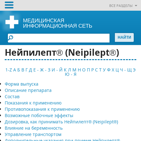
ВСЕ РАЗДЕЛЫ
МЕДИЦИНСКАЯ
ИНФОРМАЦИОННАЯ СЕТЬ
Нейпилепт® (Neipilept®)
1-Z
А
Б
В
Г
Д
Е - Ж - З
И - Й
К
Л
М
Н
О
П
Р
С
Т
У
Ф
Х
Ц
Ч - Щ
Э
Ю - Я
Форма выпуска
Описание препарата
Состав
Показания к применению
Противопоказания к применению
Возможные побочные эффекты
Дозировка, как принимать Нейпилепт® (Neipilept®)
Влияние на беременность
Управление транспортом
Дополнительные указания при приеме Нейпилепт®