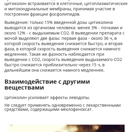
цитиколин встраивается в клеточные, цитоплазматические
и митохондриальные мембраны, принимая участие в
построении фракции фосфолипидов.
Выведение: только 15% введенной дозы цитиколина
выводится из организма человека: менее 3% - почками и
около 12% - с выдыхаемым СО
2
. В выведении препарата с
мочой выделяют две фазы: первая фаза - около 36 ч, в
которой скорость выведения снижается быстро, и вторая
фаза, в которой скорость выведения снижается намного
медленнее. Такая же фазность наблюдается при
выведении с СО
2
, скорость выведения выдыхаемого СО
2
быстро снижается приблизительно через 15 ч, в
дальнейшем она снижается намного медленнее.
Взаимодействие с другими
веществами
Цитиколин усиливает эффекты леводопы.
Не следует применять одновременно с лекарственными
средствами, содержащими меклофеноксат.