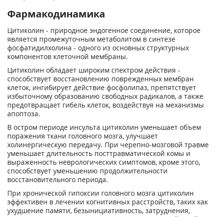
Фармакодинамика
Цитиколин - природное эндогенное соединение, которое
является промежуточным метаболитом в синтезе
фосфатидилхолина - одного из основных структурных
компонентов клеточной мембраны.
Цитиколин обладает широким спектром действия -
способствует восстановлению поврежденных мембран
клеток, ингибирует действие фосфолипаз, препятствует
избыточному образованию свободных радикалов, а также
предотвращает гибель клеток, воздействуя на механизмы
апоптоза.
В остром периоде инсульта цитиколин уменьшает объем
поражения ткани головного мозга, улучшает
холинергическую передачу. При черепно-мозговой травме
уменьшает длительность посттравматической комы и
выраженность неврологических симптомов, кроме этого,
способствует уменьшению продолжительности
восстановительного периода.
При хронической гипоксии головного мозга цитиколин
эффективен в лечении когнитивных расстройств, таких как
ухудшение памяти, безынициативность, затруднения,