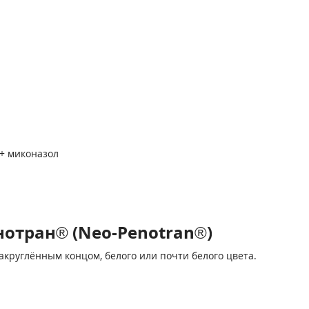
+ миконазол
отран® (Neo-Penotran®)
акруглённым концом, белого или почти белого цвета.