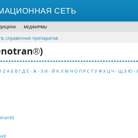
МАЦИОННАЯ СЕТЬ
ЕДИЦИНА
МЕДФИРМЫ
тв, справочник препаратов
notran®)
1-Z
А
Б
В
Г
Д
Е - Ж - З
И - Й
К
Л
М
Н
О
П
Р
С
Т
У
Ф
Х
Ц
Ч - Щ
Э
Ю - 
tran®)
ан®