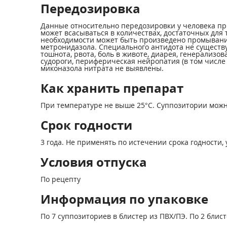
Передозировка
Данные относительно передозировки у человека пр
может всасываться в количествах, достаточных для
необходимости может быть произведено промывание 
метронидазола. Специального антидота не существ
тошнота, рвота, боль в животе, диарея, генерализо
судороги, периферическая нейропатия (в том числ
миконазола нитрата не выявлены.
Как хранить препарат
При температуре не выше 25°С. Суппозитории можно
Срок годности
3 года. Не применять по истечении срока годности, 
Условия отпуска
По рецепту
Информация по упаковке
По 7 суппозиториев в блистер из ПВХ/ПЭ. По 2 бли