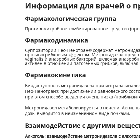
Информация для врачей о п
Фармакологическая группа
Противомикробное комбинированное средство (прот
Фармакодинамика
Суппозитории Нео-Пенотран® содержат метронидаз
противогрибковым эффектом. Метронидазол предста
vaginalis и анаэробных бактерий, включая анаэробн
активен в отношении патогенных грибков, включая 
Фармакокинетика
Биодоступность метронидазола при интравагиналь
Нео-Пенотран® при достижении равновесного состоя
при этом способе введения очень низка (приблизите
Метронидазол метаболизируется в печени. Активны
дозы выводится в неизмененном виде почками.
Взаимодействие с другими вещес
Алкоголь: взаимодействие метронидазола с алкого