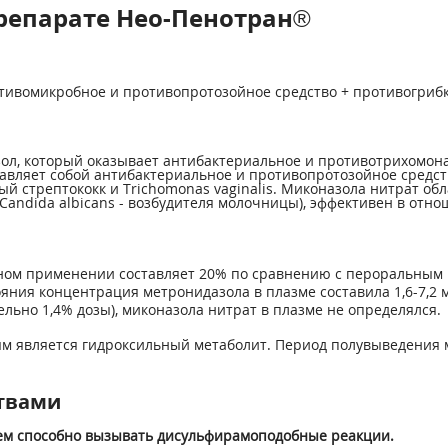
репарате Нео-Пенотран®
ивомикробное и противопротозойное средство + противогрибк
ол, который оказывает антибактериальное и противотрихомон
вляет собой антибактериальное и противопротозойное средств
ый стрептококк и Trichomonas vaginalis. Миконазола нитрат о
Candida albicans - возбудителя молочницы), эффективен в от
ном применении составляет 20% по сравнению с пероральным 
ния концентрация метронидазола в плазме составила 1,6-7,2 
льно 1,4% дозы), миконазола нитрат в плазме не определялся.
м является гидроксильный метаболит. Период полувыведения 
твами
лем способно вызывать дисульфирамоподобные реакции.