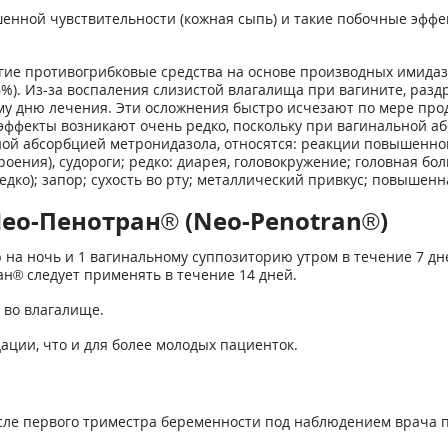
енной чувствительности (кожная сыпь) и такие побочные эффект
угие противогрибковые средства на основе производных имидаз
6%). Из-за воспаления слизистой влагалища при вагините, разд
ему дню лечения. Эти осложнения быстро исчезают по мере пр
эффекты возникают очень редко, поскольку при вагинальной а
ой абсорбцией метронидазола, относятся: реакции повышенной 
ения), судороги; редко: диарея, головокружение; головная бол
дко); запор; сухость во рту; металлический привкус; повышенн
ео-Пенотран® (Neo-Penotran®)
 на ночь и 1 вагинальному суппозиторию утром в течение 7 дн
н® следует применять в течение 14 дней.
 во влагалище.
ации, что и для более молодых пациенток.
е первого триместра беременности под наблюдением врача пр