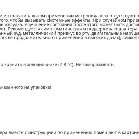
и интравагинальном применении метронидазола отсутствуют. 
 того, чтобы вызывать системные эффекты. При случайном при
желудка. Улучшение состояния после этого может быть достигн
ует. Рекомендуется симптоматическая и поддерживающая тера
ванный зуд, металлический привкус во рту, двигательные наруше
е после продолжительного применения в высоких дозах), лейко
 хранить в холодильнике (2-8 °С). Не замораживать.
указанного на упаковке!
стера вместе с инструкцией по применению помещают в картонн