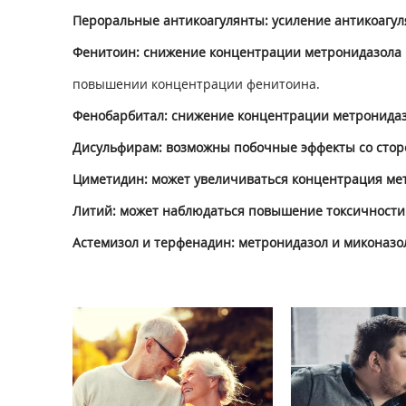
Пероральные антикоагулянты: усиление антикоагул
Фенитоин: снижение концентрации метронидазола 
повышении концентрации фенитоина.
Фенобарбитал: снижение концентрации метронидаз
Дисульфирам: возможны побочные эффекты со сторо
Циметидин: может увеличиваться концентрация мет
Литий: может наблюдаться повышение токсичности
Астемизол и терфенадин: метронидазол и миконазо