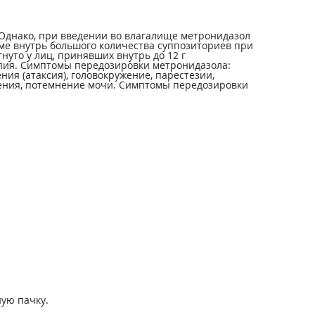
Однако, при введении во влагалище метронидазол
еме внутрь большого количества суппозиториев при
уто у лиц, принявших внутрь до 12 г
пия. Симптомы передозировки метронидазола:
ния (атаксия), головокружение, парестезии,
пения, потемнение мочи. Симптомы передозировки
ую пачку.