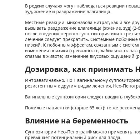
В редких случаях могут наблюдаться реакции повыш
зуд, жжение и раздражение влагалища.
Местные реакции: миконазола нитрат, как и все др
вызывать раздражение влагалища (жжение, зуд) (2-
после введения первого суппозитория или к треть
лечение следует прекратить. Системные побочные 
низкий. К побочным эффектам, связанным с системн
изменения психики (тревожность, лабильность настро
спазмы в животе; изменение вкусовых ощущений (ре
Дозировка, как принимать Н
Интравагинально. По 1 вагинальному суппозиторию
резистентным к другим видам лечения, Нео-Пенотра
Вагинальные суппозитории следует вводить глубоко
Пожилые пациентки (старше 65 лет): те же рекоменд
Влияние на беременность
Суппозитории Нео-Пенотран® можно применять посл
превышает потенциальный риск для плода.