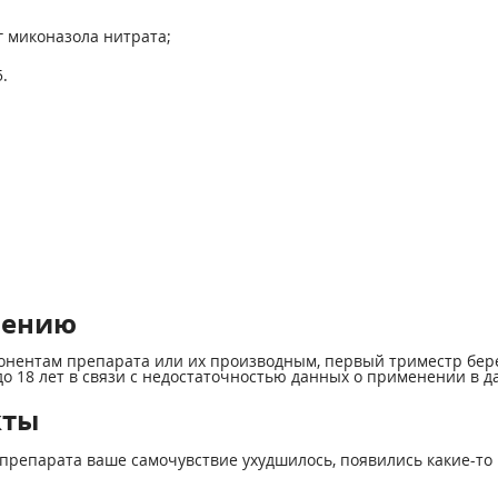
г миконазола нитрата;
.
нению
онентам препарата или их производным, первый триместр бер
о 18 лет в связи с недостаточностью данных о применении в д
кты
препарата ваше самочувствие ухудшилось, появились какие-то 