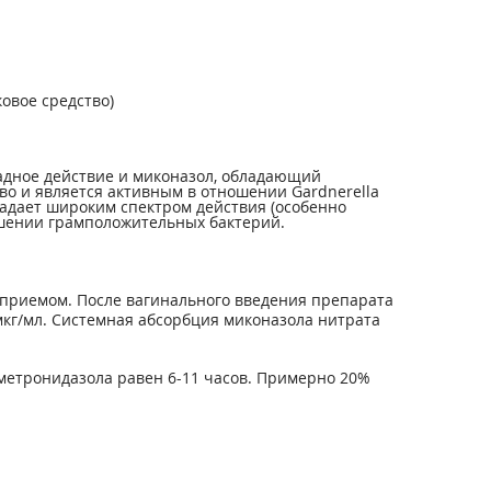
овое средство)
адное действие и миконазол, обладающий
о и является активным в отношении Gardnerella
бладает широким спектром действия (особенно
ношении грамположительных бактерий.
приемом. После вагинального введения препарата
мкг/мл. Системная абсорбция миконазола нитрата
метронидазола равен 6-11 часов. Примерно 20%