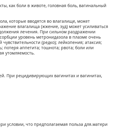
ы, как боли в животе, головная боль, вагинальный
ола, которые вводятся во влагалище, может
ражение влагалища (жжение, зуд) может усиливаться
одолжения лечения. При сильном раздражении
бсорбции уровень метронидазола в плазме очень
чувствительности (редко); лейкопения; атаксия;
ь; потеря аппетита; тошнота; рвота; боли или
ая утомляемость.
ей. При рецидивирующих вагинитах и вагинитах,
и условии, что предполагаемая польза для.матери