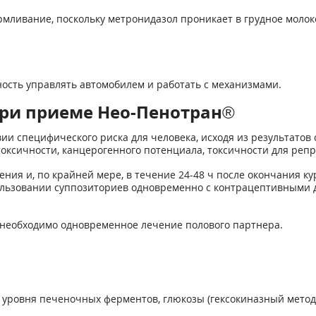
рмливание, поскольку метронидазол проникает в грудное молок
ость управлять автомобилем и работать с механизмами.
ри приеме Нео-Пенотран®
ии специфического риска для человека, исходя из результатов
токсичности, канцерогенного потенциала, токсичности для реп
ения и, по крайней мере, в течение 24-48 ч после окончания 
пользовании суппозиториев одновременно с контрацептивными
 необходимо одновременное лечение полового партнера.
уровня печеночных ферментов, глюкозы (гексокиназный метод)