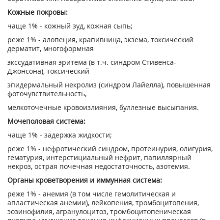
Кожные покровы:
чаще 1% - кожный зуд, кожная сыпь;
реже 1% - алопеция, крапивница, экзема, токсический
дерматит, многоформная
экссудативная эритема (в т.ч. синдром Стивенса-
Джонсона), токсический
эпидермальный некролиз (синдром Лайелла), повышенная
фоточувствительность,
мелкоточечные кровоизлияния, буллезные высыпания.
Мочеполовая система:
чаще 1% - задержка жидкости;
реже 1% - нефротический синдром, протеинурия, олигурия,
гематурия, интерстициальный нефрит, папиллярный
некроз, острая почечная недостаточность, азотемия.
Органы кроветворения и иммунная система:
реже 1% - анемия (в том числе гемолитическая и
апластическая анемии), лейкопения, тромбоцитопения,
эозинофилия, агранулоцитоз, тромбоцитопеническая