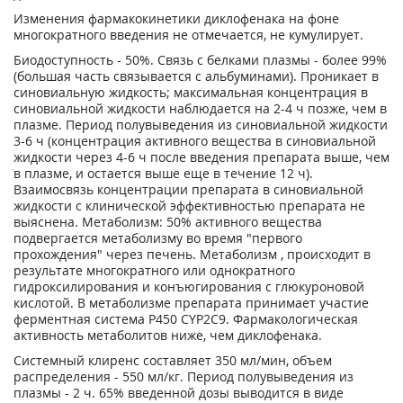
Изменения фармакокинетики диклофенака на фоне
многократного введения не отмечается, не кумулирует.
Биодоступность - 50%. Связь с белками плазмы - более 99%
(большая часть связывается с альбуминами). Проникает в
синовиальную жидкость; максимальная концентрация в
синовиальной жидкости наблюдается на 2-4 ч позже, чем в
плазме. Период полувыведения из синовиальной жидкости
3-6 ч (концентрация активного вещества в синовиальной
жидкости через 4-6 ч после введения препарата выше, чем
в плазме, и остается выше еще в течение 12 ч).
Взаимосвязь концентрации препарата в синовиальной
жидкости с клинической эффективностью препарата не
выяснена. Метаболизм: 50% активного вещества
подвергается метаболизму во время "первого
прохождения" через печень. Метаболизм , происходит в
результате многократного или однократного
гидроксилирования и конъюгирования с глюкуроновой
кислотой. В метаболизме препарата принимает участие
ферментная система Р450 CYP2C9. Фармакологическая
активность метаболитов ниже, чем диклофенака.
Системный клиренс составляет 350 мл/мин, объем
распределения - 550 мл/кг. Период полувыведения из
плазмы - 2 ч. 65% введенной дозы выводится в виде