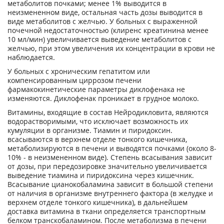
метаболитов почками; менее 1% выводится в
неизмененном виде, остальная часть дозы выводится в
виде метаболитов с желчью. У больных с выраженной
почечной недостаточностью (клиренс креатинина менее
10 мл/мин) увеличивается выведение метаболитов с
желчью, при этом увеличения их концентрации в крови не
наблюдается.
У больных с хроническим гепатитом или
компенсированным циррозом печени
фармакокинетические параметры диклофенака не
изменяются. Диклофенак проникает в грудное молоко.
Витамины, входящие в состав Нейродикловита, являются
водорастворимыми, что исключает возможность их
кумуляции в организме. Тиамин и пиридоксин.
всасываются в верхнем отделе тонкого кишечника,
метаболизируются в печени и выводятся почками (около 8-
10% - в неизмененном виде). Степень всасывания зависит
от дозы, при передозировке значительно увеличивается
выведение тиамина и пиридоксина через кишечник.
Всасывание цианокобаламина зависит в большой степени
от наличия в организме внутреннего фактора (в желудке и
верхнем отделе тонкого кишечника), в дальнейшем
доставка витамина в ткани определяется транспортным
белком транскобаламином. После метаболизма в печени