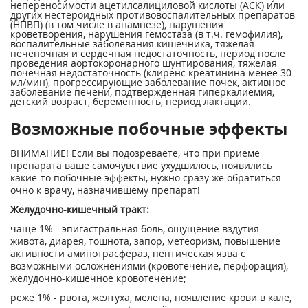
непереносимости ацетилсалициловой кислоты (АСК) или
других нестероидных противовоспалительных препаратов
(НПВП) (в том числе в анамнезе), нарушения
кроветворения, нарушения гемостаза (в т.ч. гемофилия),
воспалительные заболевания кишечника, тяжелая
печеночная и сердечная недостаточность, период после
проведения аортокоронарного шунтирования, тяжелая
почечная недостаточность (клиренс креатинина менее 30
мл/мин), прогрессирующие заболевание почек, активное
заболевание печени, подтвержденная гиперкалиемия,
детский возраст, беременность, период лактации.
Возможные побочные эффекты
ВНИМАНИЕ! Если вы подозреваете, что при приеме
препарата ваше самочувствие ухудшилось, появились
какие-то побочные эффекты, нужно сразу же обратиться
очно к врачу, назначившему препарат!
Желудочно-кишечный тракт:
чаще 1% - эпигастральная боль, ощущение вздутия
живота, диарея, тошнота, запор, метеоризм, повышение
активности аминотрасфераз, пептическая язва с
возможными осложнениями (кровотечение, перфорация),
желудочно-кишечное кровотечение;
реже 1% - рвота, желтуха, мелена, появление крови в кале,