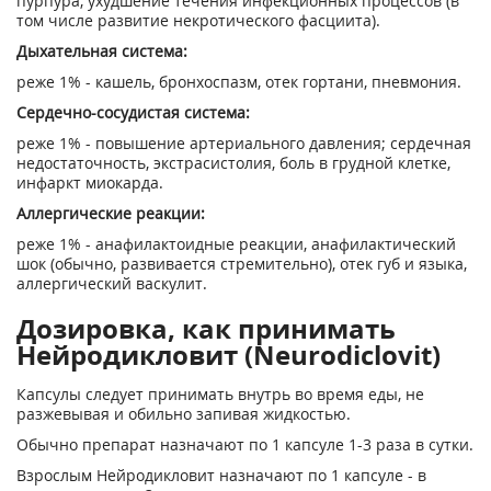
пурпура, ухудшение течения инфекционных процессов (в
том числе развитие некротического фасциита).
Дыхательная система:
реже 1% - кашель, бронхоспазм, отек гортани, пневмония.
Сердечно-сосудистая система:
реже 1% - повышение артериального давления; сердечная
недостаточность, экстрасистолия, боль в грудной клетке,
инфаркт миокарда.
Аллергические реакции:
реже 1% - анафилактоидные реакции, анафилактический
шок (обычно, развивается стремительно), отек губ и языка,
аллергический васкулит.
Дозировка, как принимать
Нейродикловит (Neurodiclovit)
Капсулы следует принимать внутрь во время еды, не
разжевывая и обильно запивая жидкостью.
Обычно препарат назначают по 1 капсуле 1-3 раза в сутки.
Взрослым Нейродикловит назначают по 1 капсуле - в