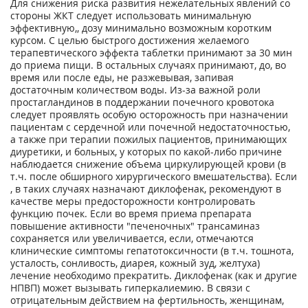
Для снижения риска развития нежелательных явлений со
стороны ЖКТ следует использовать минимальную
эффективную,, дозу минимально возможным коротким
курсом. С целью быстрого достижения желаемого
терапевтического эффекта таблетки принимают за 30 мин
до приема пищи. В остальных случаях принимают, до, во
время или после еды, не разжевывая, запивая
достаточным количеством воды. Из-за важной роли
простагландинов в поддержании почечного кровотока
следует проявлять особую осторожность при назначении
пациентам с сердечной или почечной недостаточностью,
а также при терапии пожилых пациентов, принимающих
диуретики, и больных, у которых по какой-либо причине
наблюдается снижение объема циркулирующей крови (в
т.ч. после обширного хирургического вмешательства). Если
, в таких случаях назначают диклофенак, рекомендуют в
качестве меры предосторожности контролировать
функцию почек. Если во время приема препарата
повышение активности "печеночных" трансаминаз
сохраняется или увеличивается, если, отмечаются
клинические симптомы гепатотоксичности (в т.ч. тошнота,
усталость, сонливость, диарея, кожный зуд, желтуха)
лечение необходимо прекратить. Диклофенак (как и другие
НПВП) может вызывать гиперкалиемию. В связи с
отрицательным действием на фертильность, женщинам,