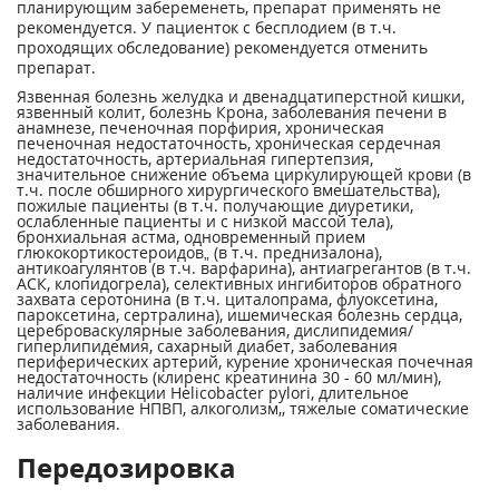
планирующим забеременеть, препарат применять не
рекомендуется. У пациенток с бесплодием (в т.ч.
проходящих обследование) рекомендуется отменить
препарат.
Язвенная болезнь желудка и двенадцатиперстной кишки,
язвенный колит, болезнь Крона, заболевания печени в
анамнезе, печеночная порфирия, хроническая
печеночная недостаточность, хроническая сердечная
недостаточность, артериальная гипертепзия,
значительное снижение объема циркулирующей крови (в
т.ч. после обширного хирургического вмешательства),
пожилые пациенты (в т.ч. получающие диуретики,
ослабленные пациенты и с низкой массой тела),
бронхиальная астма, одновременный прием
глюкокортикостероидов„ (в т.ч. преднизалона),
антикоагулянтов (в т.ч. варфарина), антиагрегантов (в т.ч.
АСК, клопидогрела), селективных ингибиторов обратного
захвата серотонина (в т.ч. циталопрама, флуоксетина,
пароксетина, сертралина), ишемическая болезнь сердца,
цереброваскулярные заболевания, дислипидемия/
гиперлипидемия, сахарный диабет, заболевания
периферических артерий, курение хроническая почечная
недостаточность (клиренс креатинина 30 - 60 мл/мин),
наличие инфекции Helicobacter pylori, длительное
использование НПВП, алкоголизм,, тяжелые соматические
заболевания.
Передозировка