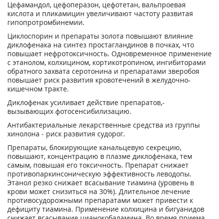
Цефамандол, цефоперазон, цефотетан, вальпроевая
кислота и пликамицин увеличивают частоту развитая
гипопротромбинемии.
Циклоспорин и препараты золота повышают влияние
диклофенака на синтез простагландинов в почках, что
повышает нефротоксичность. Одновременное применение
с этанолом, колхицином, кортикотропином, ингибиторами
обратного захвата серотонина и препаратами зверобоя
повышает риск развития кровотечений в желудочно-
кишечном тракте.
Диклофенак усиливает действие препаратов,-
вызывающих фотосенсибилизацию.
Антибактериальные лекарственные средства из группы
хинолона - риск развития судорог.
Препараты, блокирующие канальцевую секрецию,
повышают, концентрацию в плазме диклофенака, тем
самым, повышая его токсичность. Препарат снижает
противопаркинсоническую эффективность леводопы.
Этанол резко снижает всасывание тиамина (уровень в
крови может снизиться на 30%). Длительное лечение
противосудорожными препаратами может привести к
дефициту тиамина. Применение колхицина и бигуанидов
снижает всасывание цианокобаламина. Во время приема