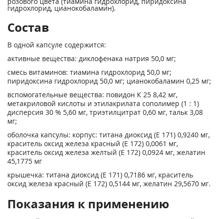
розового цвета (тиамина гидрохлорид, пиридоксина
гидрохлорид, цианокобаламин).
Состав
В одной капсуле содержится:
активные вещества: диклофенака натрия 50,0 мг;
смесь витаминов: тиамина гидрохлорид 50,0 мг;
пиридоксина гидрохлорид 50,0 мг; цианокобаламин 0,25 мг;
вспомогательные вещества: повидон К 25 8,42 мг,
метакриловой кислоты и этилакрилата сополимер (1 : 1)
дисперсия 30 % 5,60 мг, триэтилцитрат 0,60 мг, тальк 3,08
мг;
оболочка капсулы: корпус: титана диоксид (Е 171) 0,9240 мг,
краситель оксид железа красный (Е 172) 0,0061 мг,
краситель оксид железа желтый (Е 172) 0,0924 мг, желатин
45,1775 мг
крышечка: титана диоксид (Е 171) 0,7186 мг, краситель
оксид железа красный (Е 172) 0,5144 мг, желатин 29,5670 мг.
Показания к применению