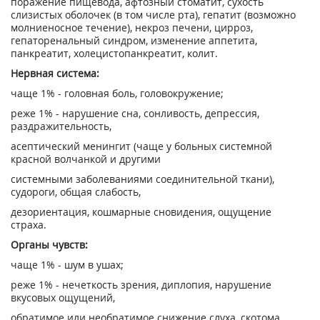
поражение пищевода, афтозный стоматит, сухость
слизистых оболочек (в том числе рта), гепатит (возможно
молниеносное течение), некроз печени, цирроз,
гепаторенальный синдром, изменение аппетита,
панкреатит, холецистопанкреатит, колит.
Нервная система:
чаще 1% - головная боль, головокружение;
реже 1% - нарушение сна, сонливость, депрессия,
раздражительность,
асептический менингит (чаще у больных системной
красной волчанкой и другими
системными заболеваниями соединительной ткани),
судороги, общая слабость,
дезориентация, кошмарные сновидения, ощущение
страха.
Органы чувств:
чаще 1% - шум в ушах;
реже 1% - нечеткость зрения, диплопия, нарушение
вкусовых ощущений,
обратимое или необратимое снижение слуха, скотома.