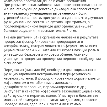
количество простагландинов в очаге воспаления.
При ревматических заболеваниях противовоспалительное
и анальгезирующее действие диклофенака способствует
значительному уменьшению выраженности боли,
утренней скованности, припухлости суставов, что улучшает
функциональное состояние сустава. При травмах, в
послеоперационном периоде диклофенак уменьшает
болевые ощущения и воспалительный отек.
Тиамин (витамин B
1
) в организме человека в результате
процессов фосфорйлирования превращается в
кокарбоксилазу, которая является ко ферментом многих
ферментных реакций. Витамин B
1
играет важную роль в
углеводном, белковом и жировом обмене. Активно
участвует в процессах проведения нервного возбуждения
в синапсах.
Пиридоксин (витамин В
6
) необходим для -нормального
функционирования центральной и периферической
нервной системы. В фосфорилированной форме является
коферментом в метаболизме аминокислот
(декарбоксилирование, переаминирование и др.).
Выступает в качестве кофермента важнейших ферментов,
действующих в нервных тканях. Участвует в биосинтезе
многих нейромедиаторов - таких как допамин, серотонин,
норадреналин, адреналин, гнетам ии и гамма-