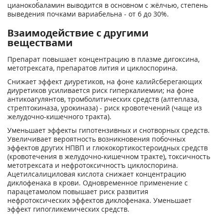
цианокобаламин выводится в основном с жёлчью, степень
выведения почками вариабельна - от 6 до 30%.
Взаимодействие с другими
веществами
Препарат повышает концентрацию в плазме дигоксина,
метотрексата, препаратов лития и циклоспорина.
Снижает эффект диуретиков, на фоне калийсберегающих
диуретиков усиливается риск гиперкалиемии; на фоне
антикоагулянтов, тромболитических средств (алтеплаза,
стрептокиназа, урокиназа) - риск кровотечений (чаще из
желудочно-кишечного тракта).
Уменьшает эффекты гипотензивных и снотворных средств.
Увеличивает вероятность возникновения побочных
эффектов других НПВП и глюкокортикостероидных средств
(кровотечения в желудочно-кишечном тракте), токсичность
метотрексата и нефротоксичностъ циклоспорина.
Ацетилсалициловая кислота снижает концентрацию
диклофенака в крови. Одновременное применение с
парацетамолом повышает риск развития
нефротоксических эффектов диклофенака. Уменьшает
эффект гипогликемических средств.