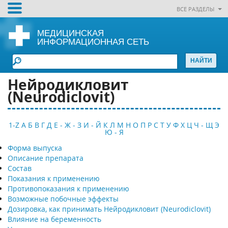
ВСЕ РАЗДЕЛЫ
МЕДИЦИНСКАЯ
ИНФОРМАЦИОННАЯ СЕТЬ
Нейродикловит
(Neurodiclovit)
1-Z
А
Б
В
Г
Д
Е - Ж - З
И - Й
К
Л
М
Н
О
П
Р
С
Т
У
Ф
Х
Ц
Ч - Щ
Э
Ю - Я
Форма выпуска
Описание препарата
Состав
Показания к применению
Противопоказания к применению
Возможные побочные эффекты
Дозировка, как принимать Нейродикловит (Neurodiclovit)
Влияние на беременность