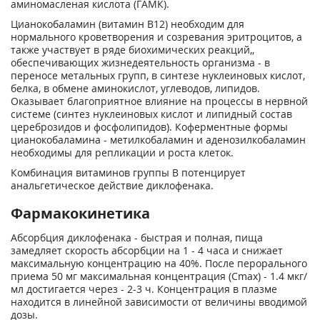
аминомасленая кислота (ГАМК).
Цианокобаламин (витамин B
12
) необходим для
нормального кроветворения и созревания эритроцитов, а
также участвует в ряде биохимических реакций,,
обеспечивающих жизнедеятельность организма - в
переносе метальных групп, в синтезе нуклеиновых кислот,
белка, в обмене аминокислот, углеводов, липидов.
Оказывает благоприятное влияние на процессы в нервной
системе (синтез нуклеиновых кислот и липидный состав
цереброзидов и фосфолипидов). Коферментные формы
цианокобаламина - метилкобаламин и аденозилкобаламин
необходимы для репликации и роста клеток.
Комбинация витаминов группы В потенцирует
анальгетическое действие диклофенака.
Фармакокинетика
Абсорбция диклофенака - быстрая и полная, пища
замедляет скорость абсорбции на 1 - 4 часа и снижает
максимальную концентрацию на 40%. После перорального
приема 50 мг максимальная концентрация (Сmах) - 1.4 мкг/
мл достигается через - 2-3 ч. Концентрация в плазме
находится в линейной зависимости от величины вводимой
дозы.