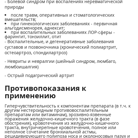
- Болевой синдром при воспалениях неревматической
природы
после травм, оперативных и стоматологических
вмешательств;
при гинекологических заболеваниях - первичная
альгодисменорея, аднексит;
при воспалительных заболеваниях ЛОР-сферы -
фарингит, тонзиллит, отит
- Воспалительные, и дегенеративные заболевания
суставов и позвоночника (хронический полиартрит,
остеоартроз, спондилартроз)
- Невриты и невралгии (шейный синдром, люмбаго,
люмбоишалгия)
- Острый подагрический артрит
Противопоказания к
применению
Гиперчувствительность к компонентам препарата (в т.ч. к
другим нестероидным противовоспалительным
препаратам или витаминам), эрозивно-язвенные
поражения желудочно-кишечного тракта (в фазе
обострения), кровотечения из желудочно-кишечного
тракта, внутричерепные кровотечения, полное или
неполное сочетание бронхиальной астмы,
рецидивирующего полипоза носа и околоносовых пазух и