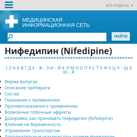
ВСЕ РАЗДЕЛЫ
МЕДИЦИНСКАЯ
ИНФОРМАЦИОННАЯ СЕТЬ
Нифедипин (Nifedipine)
1-Z
А
Б
В
Г
Д
Е - Ж - З
И - Й
К
Л
М
Н
О
П
Р
С
Т
У
Ф
Х
Ц
Ч - Щ
Э
Ю - Я
Форма выпуска
Описание препарата
Состав
Показания к применению
Противопоказания к применению
Возможные побочные эффекты
Дозировка, как принимать Нифедипин (Nifedipine)
Влияние на беременность
Управление транспортом
Дополнительные указания при приеме Нифедипин