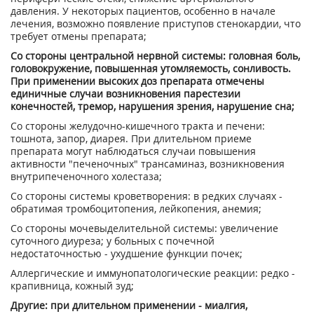
давления. У некоторых пациентов, особенно в начале
лечения, возможно появление приступов стенокардии, что
требует отмены препарата;
Со стороны центральной нервной системы: головная боль,
головокружение, повышенная утомляемость, сонливость.
При применении высоких доз препарата отмечены
единичные случаи возникновения парестезии
конечностей, тремор, нарушения зрения, нарушение сна;
Со стороны желудочно-кишечного тракта и печени:
тошнота, запор, диарея. При длительном приеме
препарата могут наблюдаться случаи повышения
активности "печеночных" трансаминаз, возникновения
внутрипеченочного холестаза;
Со стороны системы кроветворения: в редких случаях -
обратимая тромбоцитопения, лейкопения, анемия;
Со стороны мочевыделительной системы: увеличение
суточного диуреза; у больных с почечной
недостаточностью - ухудшение функции почек;
Аллергические и иммунопатологические реакции: редко -
крапивница, кожный зуд;
Другие: при длительном применении - миалгия,