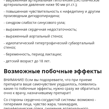
- выраженная артериальная гипотензия (систолическое
артериальное давление ниже 90 мм рт.ст.);
- повышенная чувствительность к нифедипину и другим
производным дигидропиридина;
- синдром слабости синусового узла;
- выраженная сердечная недостаточность;
- выраженный аортальный стеноз;
- идиопатический гипертрофический субаортальный
стеноз;
- беременность, период лактации;
- детский возраст до 18 лет.
Возможные побочные эффекты
ВНИМАНИЕ! Если вы подозреваете, что при приеме
препарата ваше самочувствие ухудшилось, появились
какие-то побочные эффекты, нужно сразу же обратиться
очно к врачу, назначившему препарат!
Со стороны сердечно-сосудистой системы: возможно -
гиперемия лица, чувство жара, тахикардия,
периферические отеки, снижение артериального