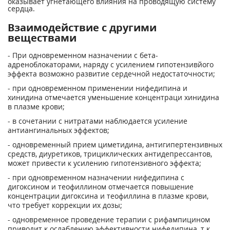
оказывает угнетающего влияния на проводящую систему
сердца.
Взаимодействие с другими
веществами
- При одновременном назначении с бета-
адреноблокаторами, наряду с усилением гипотензивйого
эффекта возможно развитие сердечной недостаточности;
- при одновременном применении нифедипина и
хинидина отмечается уменьшение концентраци хинидина
в плазме крови;
- в сочетании с нитратами наблюдается усиление
антиангинальных эффектов;
- одновременный прием циметидина, антигипертензивных
средств, диуретиков, трициклических антидепрессантов,
может привести к усилению гипотензивного эффекта;
- при одновременном назначении нифедипина с
дигоксином и теофиллином отмечается повышение
концентрации дигоксина и теофиллина в плазме крови,
что требует коррекции их дозы;
- одновременное проведение терапии с рифампицином
приводит к ослаблению эффективности нифедипина, т.к.