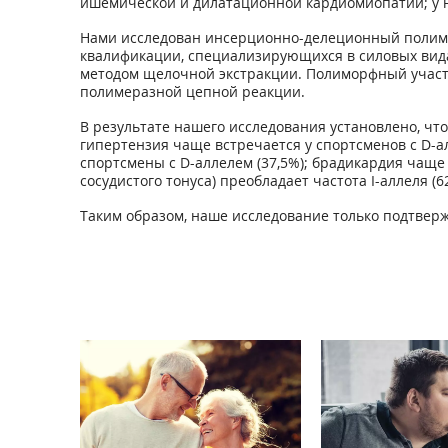
ишемической и дилатационной кардиомиопатии; у н
Нами исследован инсерционно-делеционный полимо
квалификации, специализирующихся в силовых вида
методом щелочной экстракции. Полиморфный учас
полимеразной цепной реакции.
В результате нашего исследования установлено, чт
гипертензия чаще встречается у спортсменов с D-ал
спортсмены с D-аллелем (37,5%); брадикардия чаще 
сосудистого тонуса) преобладает частота I-аллеля (
Таким образом, наше исследование только подтверж