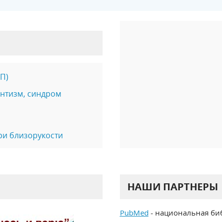
П)
антизм, синдром
ри близорукости
НАШИ ПАРТНЕРЫ
PubMed
- национальная би