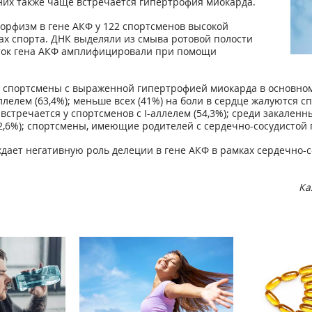
их также чаще встречается гипертрофия миокарда.
рфизм в гене АКФ у 122 спортсменов высокой
х спорта. ДНК выделяли из смыва ротовой полости
ток гена АКФ амплифицировали при помощи
о спортсмены с выраженной гипертрофией миокарда в основном
лелем (63,4%); меньше всех (41%) на боли в сердце жалуются сп
встречается у спортсменов c I-аллелем (54,3%); среди закален
62,6%); спортсмены, имеющие родителей с сердечно-сосудистой п
дает негативную роль делеции в гене АКФ в рамках сердечно-с
Ка