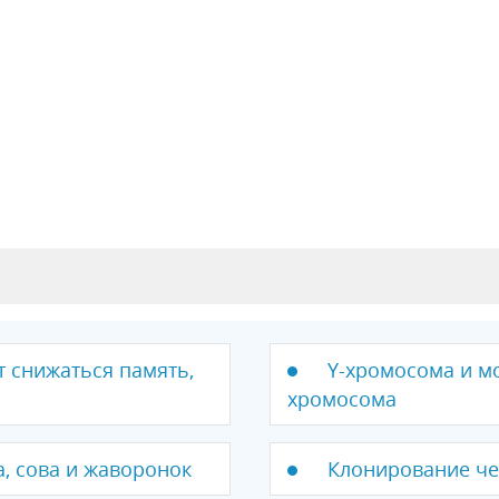
ет снижаться память,
Y-хромосома и мо
хромосома
, сова и жаворонок
Клонирование че