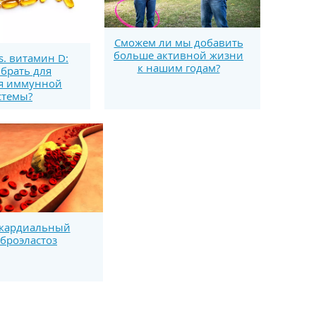
Сможем ли мы добавить
больше активной жизни
s. витамин D:
к нашим годам?
брать для
я иммунной
стемы?
кардиальный
броэластоз