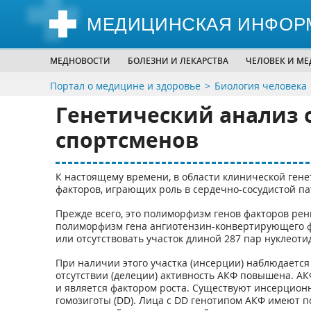
МЕДИЦИНСКАЯ ИНФОР
МЕДНОВОСТИ
БОЛЕЗНИ И ЛЕКАРСТВА
ЧЕЛОВЕК И М
Портал о медицине и здоровье
Биология человека
Генетический анализ 
спортсменов
К настоящему времени, в области клинической ген
факторов, играющих роль в сердечно-сосудистой па
Прежде всего, это полиморфизм генов факторов рен
полиморфизм гена ангиотензин-конвертирующего фе
или отсутствовать участок длиной 287 пар нуклеот
При наличии этого участка (инсерции) наблюдается 
отсутствии (делеции) активность АКФ повышена. АК
и является фактором роста. Существуют инсерционны
гомозиготы (DD). Лица с DD генотипом АКФ имеют 