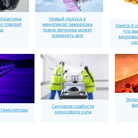
пластика
Новый подход к
то говорят
менопаузе: заморозка
Омега-3 v
ты
ткани яичника может
что вы
изменить все
здоровь
си
Эндо
фи
Синдром слабости
стимуляторы
синусового узла