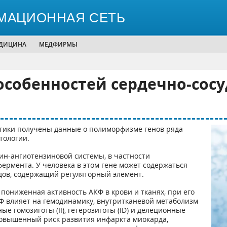
МАЦИОННАЯ СЕТЬ
ЕДИЦИНА
МЕДФИРМЫ
особенностей сердечно-сосу
етики получены данные о полиморфизме генов ряда
тологии.
ин-ангиотензиновой системы, в частности
рмента. У человека в этом гене может содержаться
идов, содержащий регуляторный элемент.
пониженная активность АКФ в крови и тканях, при его
Ф влияет на гемодинамику, внутритканевой метаболизм
е гомозиготы (II), гетерозиготы (ID) и делеционные
повышенный риск развития инфаркта миокарда,