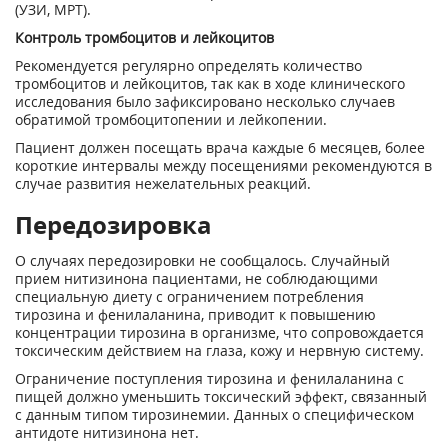
(УЗИ, МРТ).
Контроль тромбоцитов и лейкоцитов
Рекомендуется регулярно определять количество
тромбоцитов и лейкоцитов, так как в ходе клинического
исследования было зафиксировано несколько случаев
обратимой тромбоцитопении и лейкопении.
Пациент должен посещать врача каждые 6 месяцев, более
короткие интервалы между посещениями рекомендуются в
случае развития нежелательных реакций.
Передозировка
О случаях передозировки не сообщалось. Случайный
прием нитизинона пациентами, не соблюдающими
специальную диету с ограничением потребления
тирозина и фенилаланина, приводит к повышению
концентрации тирозина в организме, что сопровождается
токсическим действием на глаза, кожу и нервную систему.
Ограничение поступления тирозина и фенилаланина с
пищей должно уменьшить токсический эффект, связанный
с данным типом тирозинемии. Данных о специфическом
антидоте нитизинона нет.