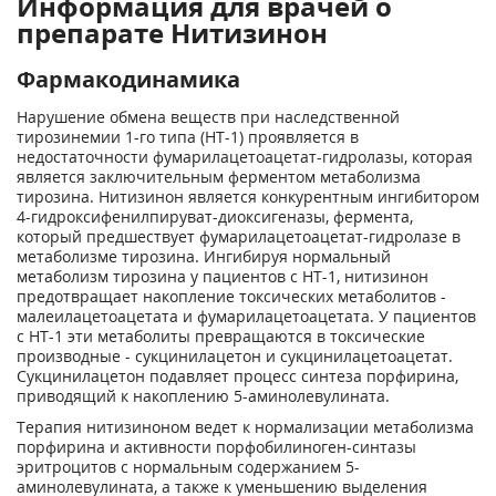
Информация для врачей о
препарате Нитизинон
Фармакодинамика
Нарушение обмена веществ при наследственной
тирозинемии 1-го типа (НТ-1) проявляется в
недостаточности фумарилацетоацетат-гидролазы, которая
является заключительным ферментом метаболизма
тирозина. Нитизинон является конкурентным ингибитором
4-гидроксифенилпируват-диоксигеназы, фермента,
который предшествует фумарилацетоацетат-гидролазе в
метаболизме тирозина. Ингибируя нормальный
метаболизм тирозина у пациентов с НТ-1, нитизинон
предотвращает накопление токсических метаболитов -
малеилацетоацетата и фумарилацетоацетата. У пациентов
с НТ-1 эти метаболиты превращаются в токсические
производные - сукцинилацетон и сукцинилацетоацетат.
Сукцинилацетон подавляет процесс синтеза порфирина,
приводящий к накоплению 5-аминолевулината.
Терапия нитизиноном ведет к нормализации метаболизма
порфирина и активности порфобилиноген-синтазы
эритроцитов с нормальным содержанием 5-
аминолевулината, а также к уменьшению выделения