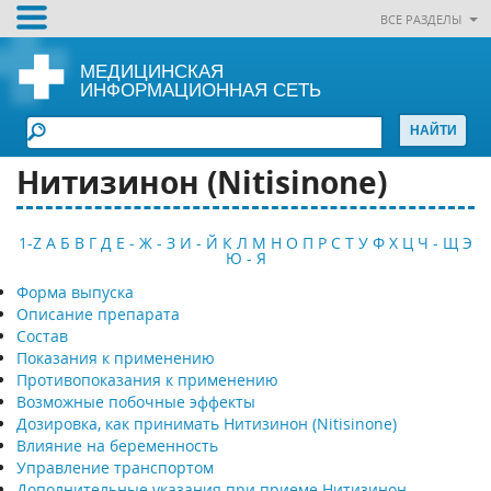
ВСЕ РАЗДЕЛЫ
МЕДИЦИНСКАЯ
ИНФОРМАЦИОННАЯ СЕТЬ
Нитизинон (Nitisinone)
1-Z
А
Б
В
Г
Д
Е - Ж - З
И - Й
К
Л
М
Н
О
П
Р
С
Т
У
Ф
Х
Ц
Ч - Щ
Э
Ю - Я
Форма выпуска
Описание препарата
Состав
Показания к применению
Противопоказания к применению
Возможные побочные эффекты
Дозировка, как принимать Нитизинон (Nitisinone)
Влияние на беременность
Управление транспортом
Дополнительные указания при приеме Нитизинон