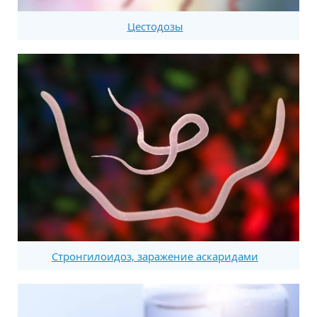
Цестодозы
Стронгилоидоз, заражение аскаридами