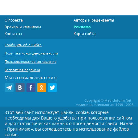
О проекте
Авторы и рецензенты
Врачам и клиникам
Реклама
Контакты
Карта сайта
Сообщить об ошибке
Политика конфиденциальности
Пользовательское соглашение
Бесплатная подписка
Мы в социальных сетях:
Copyright © MedicInform.Net -
медицина, психология, 1999 - 2026
Этот веб-сайт использует файлы cookie, которые
необходимы для Вашего удобства при пользовании сайтом
Копирование или иное распространение статей нашего сайта строго
воспрещается. Копирование раздела "Новости" допускается при наличии
и для статистических данных о посещаемости сайта. Нажав
активной открытой для поисковиков ссылки на MedicInform.Net
«Принимаю», вы соглашаетесь на использование файлов
cookie.
Материалы на сайте представлены в справочных целях. Редакция не всегда