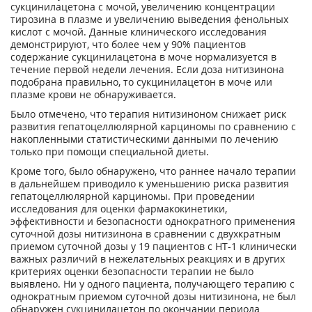
сукцинилацетона с мочой, увеличению концентрации
тирозина в плазме и увеличению выведения фенольных
кислот с мочой. Данные клинического исследования
демонстрируют, что более чем у 90% пациентов
содержание сукцинилацетона в моче нормализуется в
течение первой недели лечения. Если доза нитизинона
подобрана правильно, то сукцинилацетон в моче или
плазме крови не обнаруживается.
Было отмечено, что терапия нитизиноном снижает риск
развития гепатоцеллюлярной карциномы по сравнению с
накопленными статистическими данными по лечению
только при помощи специальной диеты.
Кроме того, было обнаружено, что раннее начало терапии
в дальнейшем приводило к уменьшению риска развития
гепатоцеллюлярной карциномы. При проведении
исследования для оценки фармакокинетики,
эффективности и безопасности однократного применения
суточной дозы нитизинона в сравнении с двухкратным
приемом суточной дозы у 19 пациентов с НТ-1 клинически
важных различий в нежелательных реакциях и в других
критериях оценки безопасности терапии не было
выявлено. Ни у одного пациента, получающего терапию с
однократным приемом суточной дозы нитизинона, не был
обнаружен сукцинилацетон по окончании периода