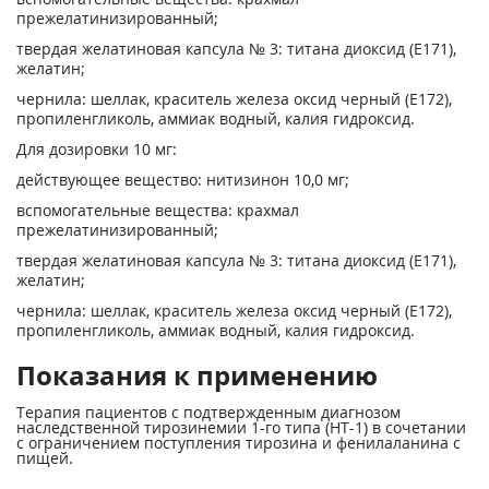
прежелатинизированный;
твердая желатиновая капсула № 3: титана диоксид (Е171),
желатин;
чернила: шеллак, краситель железа оксид черный (Е172),
пропиленгликоль, аммиак водный, калия гидроксид.
Для дозировки 10 мг:
действующее вещество: нитизинон 10,0 мг;
вспомогательные вещества: крахмал
прежелатинизированный;
твердая желатиновая капсула № 3: титана диоксид (Е171),
желатин;
чернила: шеллак, краситель железа оксид черный (Е172),
пропиленгликоль, аммиак водный, калия гидроксид.
Показания к применению
Терапия пациентов с подтвержденным диагнозом
наследственной тирозинемии 1-го типа (НТ-1) в сочетании
с ограничением поступления тирозина и фенилаланина с
пищей.