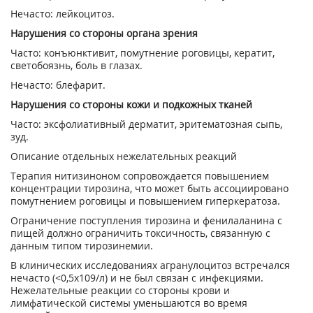
Нечасто: лейкоцитоз.
Нарушения со стороны органа зрения
Часто: конъюнктивит, помутнение роговицы, кератит,
светобоязнь, боль в глазах.
Нечасто: блефарит.
Нарушения со стороны кожи и подкожных тканей
Часто: эксфолиативный дерматит, эритематозная сыпь,
зуд.
Описание отдельных нежелательных реакций
Терапия нитизиноном сопровождается повышением
концентрации тирозина, что может быть ассоциировано
помутнением роговицы и повышением гиперкератоза.
Ограничение поступления тирозина и фенилаланина с
пищей должно ограничить токсичность, связанную с
данным типом тирозинемии.
В клинических исследованиях агранулоцитоз встречался
нечасто (<0,5х10
9
/л) и не был связан с инфекциями.
Нежелательные реакции со стороны крови и
лимфатической системы уменьшаются во время