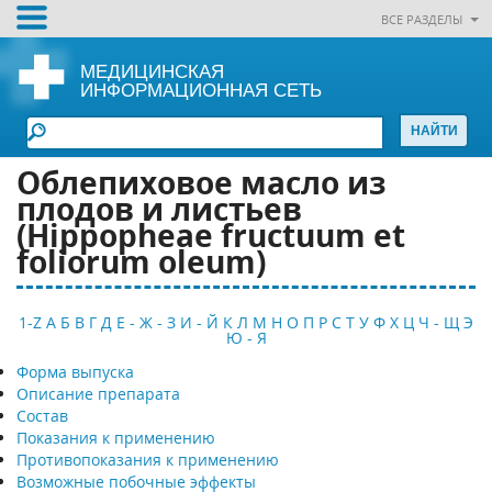
ВСЕ РАЗДЕЛЫ
МЕДИЦИНСКАЯ
ИНФОРМАЦИОННАЯ СЕТЬ
Облепиховое масло из
плодов и листьев
(Hippopheae fructuum et
foliorum oleum)
1-Z
А
Б
В
Г
Д
Е - Ж - З
И - Й
К
Л
М
Н
О
П
Р
С
Т
У
Ф
Х
Ц
Ч - Щ
Э
Ю - Я
Форма выпуска
Описание препарата
Состав
Показания к применению
Противопоказания к применению
Возможные побочные эффекты