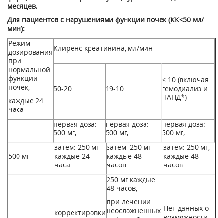
месяцев.
Для пациентов с нарушениями функции почек (КК<50 мл/
мин):
Режим
Клиренс креатинина, мл/мин
дозирования
при
нормальной
функции
< 10 (включая
почек,
50-20
19-10
гемодиализ и
ПАПД*)
каждые 24
часа
первая доза:
первая доза:
первая доза:
500 мг,
500 мг,
500 мг,
затем: 250 мг
затем: 250 мг
затем: 250 мг,
500 мг
каждые 24
каждые 48
каждые 48
часа
часов
часов
250 мг каждые
48 часов,
при лечении
Нет данных о
неосложненных
корректировки
возможности