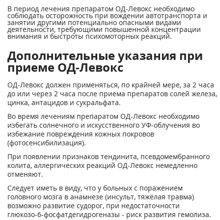
В период лечения препаратом ОД-Левокс необходимо
соблюдать осторожность при вождении автотранспорта и
занятии другими потенциально опасными видами
деятельности, требующими повышенной концентрации
внимания и быстроты психомоторных реакций.
Дополнительные указания при
приеме ОД-Левокс
ОД-Левокс должен применяться, по крайней мере, за 2 часа
до или через 2 часа после приема препаратов солей железа,
цинка, антацидов и сукральфата.
Во время лечениям препаратом ОД-Левокс необходимо
избегать солнечного и искусственного УФ-облучения во
избежание повреждения кожных покровов
(фотосенсибилизация).
При появлении признаков тендинита, псевдомембранного
колита, аллергических реакций ОД-Левокс немедленно
отменяют.
Следует иметь в виду, что у больных с поражением
головного мозга в анамнезе (инсульт, тяжёлая травма)
возможно развитие судорог, при недостаточности
глюкозо-6-фосфатдегидрогеназы - риск развития гемолиза.