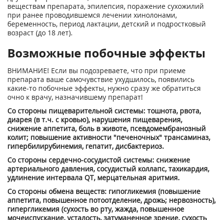
веществам препарата, эпилепсия, поражение сухожилий
при ранее проводившемся лечении хинолонами,
беременность, период лактации, детский и подростковый
возраст (до 18 лет).
Возможные побочные эффекты
ВНИМАНИЕ! Если вы подозреваете, что при приеме
препарата ваше самочувствие ухудшилось, появились
какие-то побочные эффекты, нужно сразу же обратиться
очно к врачу, назначившему препарат!
Со стороны пищеварительной системы: тошнота, рвота,
диарея (в т.ч. с кровью), нарушения пищеварения,
снижение аппетита, боль в животе, псевдомембранозный
колит; повышение активности "печеночных" трансаминаз,
гипербилирубинемия, гепатит, дисбактериоз.
Со стороны сердечно-сосудистой системы: снижение
артериального давления, сосудистый коллапс, тахикардия,
удлинение интервала QT, мерцательная аритмия.
Со стороны обмена веществ: гипогликемия (повышение
аппетита, повышенное потоотделение, дрожь; нервозность),
гипергликемия (сухость во рту, жажда, повышенное
мочеиспускание, усталость, затуманенное зрение, сухость