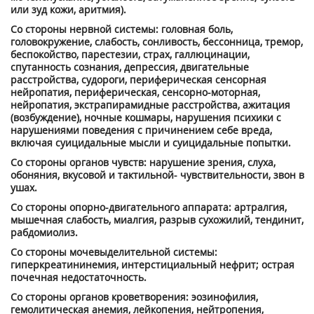
или зуд кожи, аритмия).
Со стороны нервной системы: головная боль,
головокружение, слабость, сонливость, бессонница, тремор,
беспокойство, парестезии, страх, галлюцинации,
спутанность сознания, депрессия, двигательные
расстройства, судороги, периферическая сенсорная
нейропатия, периферическая, сенсорно-моторная,
нейропатия, экстрапирамидные расстройства, ажитация
(возбуждение), ночные кошмары, нарушения психики с
нарушениями поведения с причинением себе вреда,
включая суицидальные мысли и суицидальные попытки.
Со стороны органов чувств: нарушение зрения, слуха,
обоняния, вкусовой и тактильной- чувствительности, звон в
ушах.
Со стороны опорно-двигательного аппарата: артралгия,
мышечная слабость, миалгия, разрыв сухожилий, тендинит,
рабдомиолиз.
Со стороны мочевыделительной системы:
гиперкреатининемия, интерстициальный нефрит; острая
почечная недостаточность.
Со стороны органов кроветворения: эозинофилия,
гемолитическая анемия, лейкопения, нейтропения,