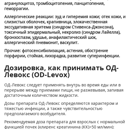
агранулоцитоз, тромбоцитопения, панцитопения,
геморрагии.
Аллергические реакции: зуд и гиперемия кожи; отек кожи, и
слизистых оболочек, крапивница, злокачественная
экссудативная эритема (синдром Стивенса-Джонсона),
токсичный эпидермальный, некролиз (синдром Лайелла),
бронхоспазм, удушье, анафилактический шок,
аллергический пневмонит, васкулит.
Прочие: фотосенсибилизация, астения, обострение
порфирии, стойкая, лихорадка, развитие суперинфекции.
Дозировка, как принимать ОД-
Левокс (OD-Levox)
ОД-Левокс следует применять внутрь во время еды или в
перерыве между приемами пищи, не разжевывая, запивая
достаточным количеством жидкости.
Дозы препарата ОД-Левокс определяются характером и
тяжестью инфекции, а также чувствительностью
предполагаемого возбудителя.
Рекомендуемая доза препарата для взрослых с нормальной
функцией почек (клиренс креатинина (КК)>50 мл/мин):