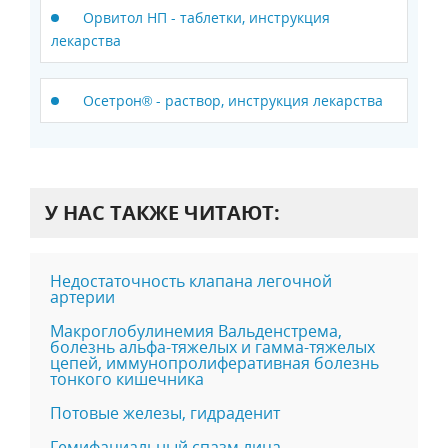
Орвитол НП - таблетки, инструкция
лекарства
Осетрон® - раствор, инструкция лекарства
У НАС ТАКЖЕ ЧИТАЮТ:
Недостаточность клапана легочной
артерии
Макроглобулинемия Вальденстрема,
болезнь альфа-тяжелых и гамма-тяжелых
цепей, иммунопролиферативная болезнь
тонкого кишечника
Потовые железы, гидраденит
Гемифациальный спазм лица