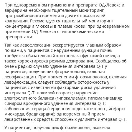
При одновременном применении препарата ОД-Левокс и
варфарина необходим тщательный мониторинг
протромбинового времени и других показателей
коагуляции. Рекомендуется тщательный мониторинг
концентрации глюкозы в плазме крови, при одновременном
применении ОД-Левокса с гипогликемическими
препаратами.
Так как левофлоксацин экскретируется главным образом
почками, у пациентов с нарушением функции почек
требуется обязательный контроль за функцией почек; а
также корректировка режима дозирования. Сообщалось об
очень редких случаях удлинения интервала Q-T у
пациентов, получавших фторхинолоны, включая
левофлоксацин. При применении фторхинолонов, включая
левофлоксацин, следует соблюдать осторожность у
пациентов с известными факторами риска удлинения
интервала Q-T: пожилой возраст; нарушение
электролитного баланса (гипокалиемия, гипомагниемия);
синдром врождённого удлинения интервала Q-T;
заболевания сердца (сердечная недостаточность, инфаркт
миокарда, брадикардия); одновременный прием
лекарственных средств, способных удлинять интервал Q-T.
У пациентов, получающих фторхинолоны, включая