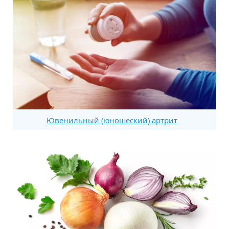
Ювенильный (юношеский) артрит