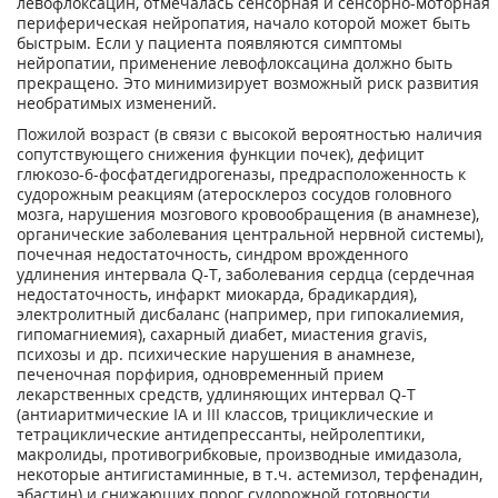
левофлоксацин, отмечалась сенсорная и сенсорно-моторная
периферическая нейропатия, начало которой может быть
быстрым. Если у пациента появляются симптомы
нейропатии, применение левофлоксацина должно быть
прекращено. Это минимизирует возможный риск развития
необратимых изменений.
Пожилой возраст (в связи с высокой вероятностью наличия
сопутствующего снижения функции почек), дефицит
глюкозо-6-фосфатдегидрогеназы, предрасположенность к
судорожным реакциям (атеросклероз сосудов головного
мозга, нарушения мозгового кровообращения (в анамнезе),
органические заболевания центральной нервной системы),
почечная недостаточность, синдром врожденного
удлинения интервала Q-T, заболевания сердца (сердечная
недостаточность, инфаркт миокарда, брадикардия),
электролитный дисбаланс (например, при гипокалиемия,
гипомагниемия), сахарный диабет, миастения gravis,
психозы и др. психические нарушения в анамнезе,
печеночная порфирия, одновременный прием
лекарственных средств, удлиняющих интервал Q-T
(антиаритмические IA и III классов, трициклические и
тетрациклические антидепрессанты, нейролептики,
макролиды, противогрибковые, производные имидазола,
некоторые антигистаминные, в т.ч. астемизол, терфенадин,
эбастин) и снижающих порог судорожной готовности