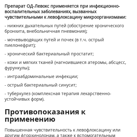
Препарат ОД-Левокс применяется при инфекционно-
воспалительных заболеваниях, вызванных
чувствительными к левофлоксацину микроорганизмами:
- нижних дыхательных путей (обострение хронического
бронхита, внебольничная пневмония);
- мочевыводящих путей и почек (в т.ч. острый
пиелонефрит);
- хронический бактериальный простатит;
- кожи и мягких тканей (нагноившиеся атеромы, абсцесс,
фурункулы);
- интраабдоминальные инфекции;
- острый бактериальный синусит;
- туберкулез (комплексная терапия лекарственно-
устойчивых форм).
Противопоказания к
применению
Повышенная чувствительность к левофлоксацину или
другим фторхинолонам, а также к вспомогательным