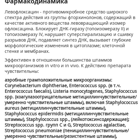
Фармакодинамика
Левофлоксацин - противомикробное средство широкого
спектра действия из группы фторхинолонов, содержащий в
качестве активного вещества левовращающий изомер
офлоксацина. Блокирует ДНК-гиразу (топоизомеразу II) и
топоизомеразу IV, нарушает суперспирализацию и сшивку
разрывов ДНК, подавляет синтез ДНК, вызывает глубокие
морфологические изменения в цитоплазме; клеточной
стенке и мембранах.
Эффективен в отношении большинства штаммов
микроорганизмов in vitro и in vivo. К действию препарата
чувствительны:
аэробные грамположительные микроорганизмы:
Corynebacterium diphtheriae, Enterococcus spp. (в т.ч.
Enterococcus faecalis), Listeria monocytogenes, Staphylococcus
spp. (коагулазоотрицательные метициллинчувствительные/
умеренно чувствительные штаммы), включая Staphylococcus
aureus (метициллинчувствительные штаммы),
Staphylococcus epidermidis (метициллинчувствительные
штаммы), Staphylococcus spp., (лейкотоксинсодержащие);
Streptococcus spp. групп С и G, Streptococcus agalactiae,
Streptococcus pneumoniae (пенициллинчувствительные/
умеренно чувствительные/резистентные штаммы),