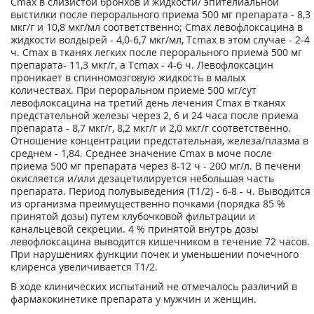
Сmах в слизистой бронхов и жидкости/ эпителиальной
выстилки после перорального приема 500 мг препарата - 8,3
мкг/г и 10,8 мкг/мл соответственно; Сmах левофлоксацина в
жидкости волдырей - 4,0-6,7 мкг/мл, Тсmах в этом случае - 2-4
ч. Сmах в тканях легких после перорального приема 500 мг
препарата- 11,3 мкг/г, а Тcmах - 4-6 ч. Левофлоксацин
проникает в спинномозговую жидкость в малых
количествах. При пероральном приеме 500 мг/сут
левофлоксацина на третий день лечения Сmах в тканях
предстательной железы через 2, 6 и 24 часа после приема
препарата - 8,7 мкг/г, 8,2 мкг/г и 2,0 мкг/г соответственно.
Отношение концентрации предстательная, железа/плазма в
среднем - 1,84. Среднее значение Сmах в моче после
приема 500 мг препарата через 8-12 ч - 200 мг/л. В печени
окисляется и/или дезацетилируется небольшая часть
препарата. Период полувыведения (Т1/2) - 6-8 - ч. Выводится
из организма преимущественно почками (порядка 85 %
принятой дозы) путем клубочковой фильтрации и
канальцевой секреции. 4 % принятой внутрь дозы
левофлоксацина выводится кишечником в течение 72 часов.
При нарушениях функции почек и уменьшении почечного
клиренса увеличивается Т1/2.
В ходе клинических испытаний не отмечалось различий в
фармакокинетике препарата у мужчин и женщин.