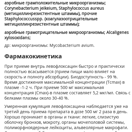
аэробные грамположительные микроорганизмы;
Corynebacterium jeikeium, Staphylococcus aureus
(метициллинрезистентные штаммы), прочие
Staphylococcus
spp. (коагулазоотрицательные
метициллинрезистентные штаммы);
аэробные грамотрицательные микроорганизмы; Alcaligenes
xylosoxidans;
др: микроорганизмы: Mycobacterium avium.
Фармакокинетика
При приеме внутрь левофлоксацин быстро и практически
полностью всасывается (прием пищи мало влияет на
скорость и полноту абсорбции). Биодоступность - 99 %.
Время достижения максимальной концентрации (Тсmах) в
плазме -1-2 ч. При приеме 500 мг максимальная
концентрация (Сmах)-в плазме составляет 5,2 мкг/мл. Связь с
белками плазмы около 30-40 %.
Умеренная кумуляция левофлоксацина наблюдается уже на
третий день приема препарата в дозе 500 мг 2 раза в день.
Хорошо проникает в органы и ткани: легкие, слизистую
оболочку бронхов, мокроту, органы мочеполовой системы,
полиморфноядерные лейкоциты, альвеолярные макрофаги.