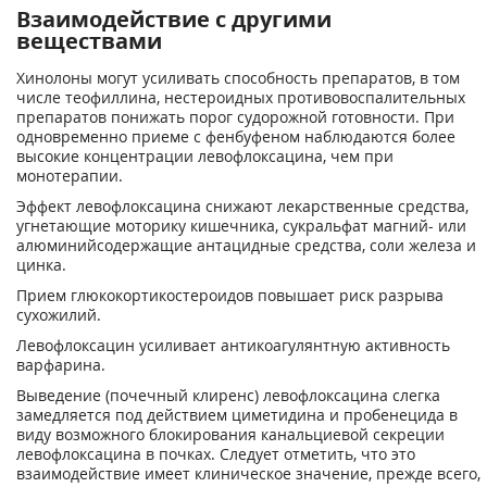
Взаимодействие с другими
веществами
Хинолоны могут усиливать способность препаратов, в том
числе теофиллина, нестероидных противовоспалительных
препаратов понижать порог судорожной готовности. При
одновременно приеме с фенбуфеном наблюдаются более
высокие концентрации левофлоксацина, чем при
монотерапии.
Эффект левофлоксацина снижают лекарственные средства,
угнетающие моторику кишечника, сукральфат магний- или
алюминийсодержащие антацидные средства, соли железа и
цинка.
Прием глюкокортикостероидов повышает риск разрыва
сухожилий.
Левофлоксацин усиливает антикоагулянтную активность
варфарина.
Выведение (почечный клиренс) левофлоксацина слегка
замедляется под действием циметидина и пробенецида в
виду возможного блокирования канальциевой секреции
левофлоксацина в почках. Следует отметить, что это
взаимодействие имеет клиническое значение, прежде всего,