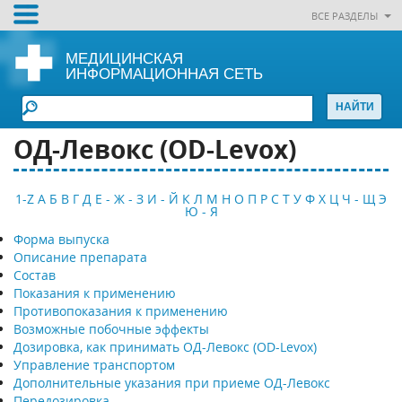
ВСЕ РАЗДЕЛЫ
МЕДИЦИНСКАЯ
ИНФОРМАЦИОННАЯ СЕТЬ
ОД-Левокс (OD-Levox)
1-Z
А
Б
В
Г
Д
Е - Ж - З
И - Й
К
Л
М
Н
О
П
Р
С
Т
У
Ф
Х
Ц
Ч - Щ
Э
Ю - Я
Форма выпуска
Описание препарата
Состав
Показания к применению
Противопоказания к применению
Возможные побочные эффекты
Дозировка, как принимать ОД-Левокс (OD-Levox)
Управление транспортом
Дополнительные указания при приеме ОД-Левокс
Передозировка