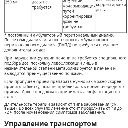
инфекций,
250 мг
дозы не
корректировки
мочевыводящих
требуется
дозы
путей
корректировка
дозы не
требуется
* постоянный амбулаторный перитонеальный диализ.
После гемодиализа или постоянного амбулаторного
перитонеального диализа (ПАПД) не требуется введение
дополнительных доз.
При нарушении функции печени не требуется специального
подбора доз, поскольку левофлоксацин лишь в
незначительной степени метаболизируется в печени и
выводится преимущественно почками.
Если пропущен прием препарата нужно как можно скорее
принять таблетку, пока не приблизилось время очередного
приема. Далее продолжать принимать левофлоксацин по
схеме.
Длительность терапии зависит от типа заболевания (см.
выше). Во всех случаях лечение стоит продолжать от 48 до
72 ч после исчезновения симптомов заболевания.
Управление транспортом