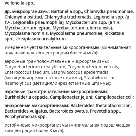
Veilonella spp.;
др. микроорганизмы: Bartonella spp., Chlamydia pneumoniae,
Chlamydia psittaci, Chlamydia trachomatis, Legionella spp. (в
т.ч. Legionella pneumophila), Mycobacterium spp. (в т.ч.
Mycobacterium leprae, Mycobacterium tuberculosis),
Mycoplasma hominis, Mycoplasma pneumoniae, Rickettsia
spp., Ureaplasma urealyticum.
Умеренно чувствительные микроорганизмы (минимальная
подавляющая концентрациям более 4 мг/л):
аэробные грамположительные микроорганизмы:
Corynebacterium urealyticum, Corynebacterium xerosis,
Enterococcus faecium, Staphylococcus epidermidis
(метициллинрезистентные штаммы), Staphylococcus
haemolyticus (метициллинрезистентные штаммы);
аэробные грамотрицательные микроорганизмы:
Burkholderia cepacia, Campilobacter jejuni; Campilobacter coli;
анаэробные микроорганизмы: Bacteroides thetaiotaomicron,
Bacteroides vulgatus, Bacteroides ovatus, Prevotella spp.,
Porphyromonas spp.
Устойчивые микроорганизмы (минимальная подавляющая
концентрация более 8 мг/л):