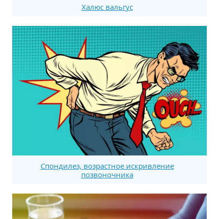
Халюс вальгус
Спондилез, возрастное искривление
позвоночника