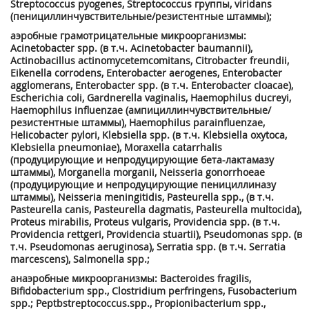
Streptococcus pyogenes, Streptococcus группы, viridans
(пенициллинчувствительные/резистентные штаммы);
аэробные грамотрицательные микроорганизмы:
Acinetobacter spp. (в т.ч. Acinetobacter baumannii),
Actinobacillus actinomycetemcomitans, Citrobacter freundii,
Eikenella corrodens, Enterobacter aerogenes, Enterobacter
agglomerans, Enterobacter spp. (в т.ч. Enterobacter cloacae),
Escherichia coli, Gardnerella vaginalis, Haemophilus ducreyi,
Haemophilus influenzae (ампициллинчувствительные/
резистентные штаммы), Haemophilus parainfluenzae,
Helicobacter pylori, Klebsiella spp. (в т.ч. Klebsiella oxytoca,
Klebsiella pneumoniae), Moraxella catarrhalis
(продуцирующие и непродуцирующие бета-лактамазу
штаммы), Morganella morganii, Neisseria gonorrhoeae
(продуцирующие и непродуцирующие пенициллиназу
штаммы), Neisseria meningitidis, Pasteurella spp., (в т.ч.
Pasteurella canis, Pasteurella dagmatis, Pasteurella multocida),
Proteus mirabilis, Proteus vulgaris, Providencia spp. (в т.ч.
Providencia rettgeri, Providencia stuartii), Pseudomonas spp. (в
т.ч. Pseudomonas aeruginosa), Serratia spp. (в т.ч. Serratia
marcescens), Salmonella spp.;
анаэробные микроорганизмы: Bacteroides fragilis,
Bifidobacterium spp., Clostridium perfringens, Fusobacterium
spp.; Peptbstreptococcus.spp., Propionibacterium spp.,