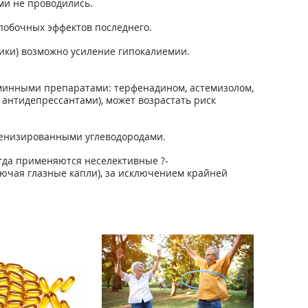
ми не проводились.
побочных эффектов последнего.
ики) возможно усиление гипокалиемии.
минными препаратами: терфенадином, астемизолом,
нтидепрессантами), может возрастать риск
генизированными углеводородами.
огда применяются неселективные ?-
лючая глазные капли), за исключением крайней