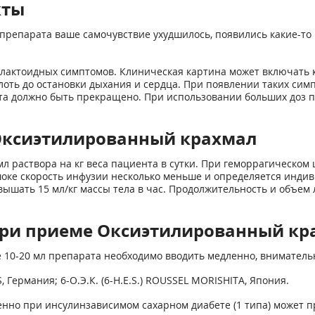
кты
препарата ваше самочувствие ухудшилось, появились какие-то 
актоидных симптомов. Клиническая картина может включать ка
ть до остановки дыхания и сердца. При появлении таких симпт
та должно быть прекращено. При использовании больших доз п
Оксиэтилированный крахмал
 раствора на кг веса пациента в сутки. При геморрагическом ш
шоке скорость инфузии несколько меньше и определяется индив
евышать 15 мл/кг массы тела в час. Продолжительность и объем
при приеме Оксиэтилированный кр
10-20 мл препарата необходимо вводить медленно, вниматель
S, Германия; 6-О.Э.К. (6-H.E.S.) ROUSSEL MORISHITA, Япония.
енно при инсулинзависимом сахарном диабете (1 типа) может п