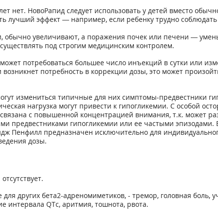
т нет. НовоРапид следует использовать у детей вместо обычно
зать лучший эффект — например, если ребенку трудно соблюда
и, обычно увеличивают, а поражения почек или печени — умен
осуществлять под строгим медицинским контролем.
ожет потребоваться большее число инъекций в сутки или изм
 возникнет потребность в коррекции дозы, это может произойт
могут измениться типичные для них симптомы-предвестники ги
еская нагрузка могут привести к гипогликемии. С особой ост
связана с повышенной концентрацией внимания, т.к. может раз
 предвестниками гипогликемии или ее частыми эпизодами. В т
ридж Пенфилл предназначен исключительно для индивидуальног
ведения дозы.
отсутствует.
для других бета
2
-адреномиметиков, - тремор, головная боль, 
ие интервала QT
c
, аритмия, тошнота, рвота.