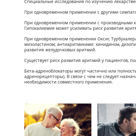
Специальные исследования по изучению лекарствен
При одновременном применении с другими симпато
При одновременном применении с производными кса
Гипокалиемия может усиливать риск развития арит
При одновременном применении Оксис Турбухалера
мизоластином; антиаритмиками: хинидином, дизоп
развития желудочковых аритмий.
Существует риск развития аритмий у пациентов, п
Бета-адреноблокаторы могут частично или полность
адренорецепторы). В связи с чем не следует назна
необходимости совместного применения.