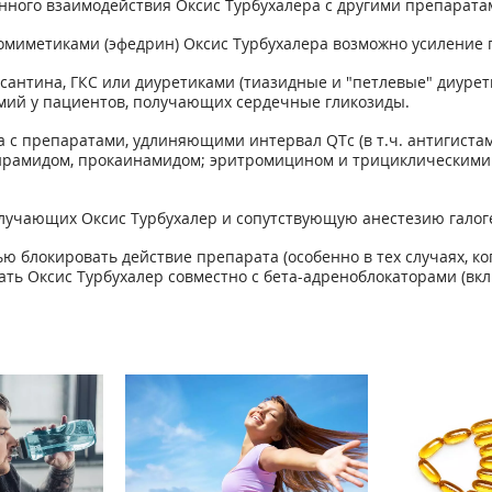
ного взаимодействия Оксис Турбухалера с другими препарата
миметиками (эфедрин) Оксис Турбухалера возможно усиление 
нтина, ГКС или диуретиками (тиазидные и "петлевые" диурет
мий у пациентов, получающих сердечные гликозиды.
 с препаратами, удлиняющими интервал QTс (в т.ч. антигиста
ирамидом, прокаинамидом; эритромицином и трициклическими а
олучающих Оксис Турбухалер и сопутствующую анестезию гало
ю блокировать действие препарата (особенно в тех случаях, к
чать Оксис Турбухалер совместно с бета-адреноблокаторами (вк