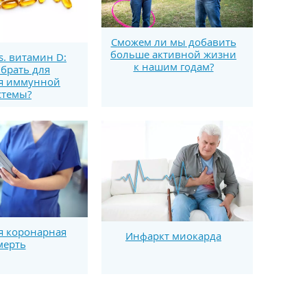
Сможем ли мы добавить
больше активной жизни
s. витамин D:
к нашим годам?
брать для
я иммунной
стемы?
я коронарная
Инфаркт миокарда
мерть