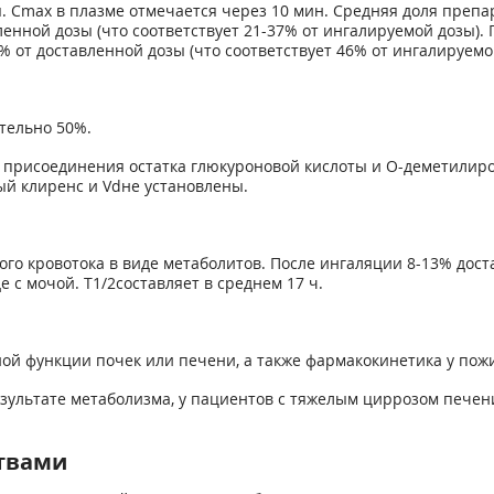
 Cmax в плазме отмечается через 10 мин. Средняя доля препар
енной дозы (что соответствует 21-37% от ингалируемой дозы).
 от доставленной дозы (что соответствует 46% от ингалируемо
тельно 50%.
 присоединения остатка глюкуроновой кислоты и О-деметилир
й клиренс и Vdне установлены.
го кровотока в виде метаболитов. После ингаляции 8-13% доста
с мочой. T1/2составляет в среднем 17 ч.
й функции почек или печени, а также фармакокинетика у пож
езультате метаболизма, у пациентов с тяжелым циррозом печен
твами