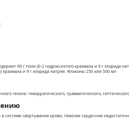
к
держит 60 г поли (0-2 гидроксиэтил) крахмала и 9 г хлорида на
) крахмала и 9 г хлорида натрия. Флаконы 250 или 500 мл
ного генеза: геморрагического, травматического, септическог
нению
 системе свертывания крови, тяжелая сердечная недостаточно