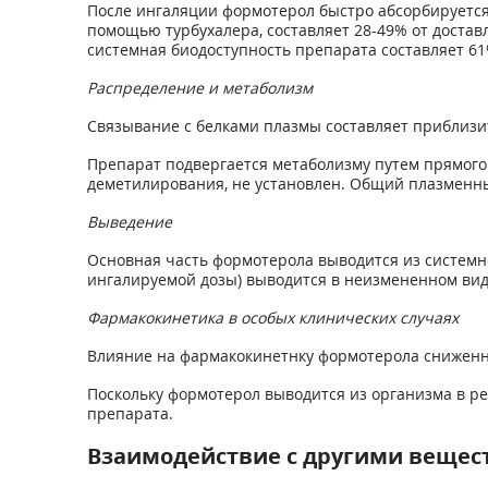
После ингаляции формотерол быстро абсорбируется.
помощью турбухалера, составляет 28-49% от доставл
системная биодоступность препарата составляет 61%
Распределение и метаболизм
Связывание с белками плазмы составляет приблизи
Препарат подвергается метаболизму путем прямого
деметилирования, не установлен. Общий плазменны
Выведение
Основная часть формотерола выводится из системно
ингалируемой дозы) выводится в неизмененном виде 
Фармакокинетика в особых клинических случаях
Влияние на фармакокинетнку формотерола сниженно
Поскольку формотерол выводится из организма в р
препарата.
Взаимодействие с другими вещес