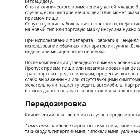
кетоацидозу.
Опыта клинического применения у детей младше 6 ле
случаях, если быстрое начало действия может ока
приемом пищи.
Сопутствующие заболевания, в частности, инфекци
на новый тип или торговую марку инсулина нужно 
При использовании препарата НовоРапид Пенфилл м
использовании обычных препаратов инсулина. Если
недель или месяцев после перевода.
После компенсации углеводного обмена у больных 
Пропуск приема пищи или незапланированная физич
транспортных средств и людям, профессия которых 
слабо выраженными или отсутствующими симптомами
желательно ли пациенту водить автомобиль. Карт
6 с игла должна оставаться под кожей для полного в
Передозировка
Клинический опыт лечения в случае передозировки 
Симптомы:
наиболее вероятны симптомы, типичные 
тахикардия, гипергликемия, гипокалиемия, удлинен