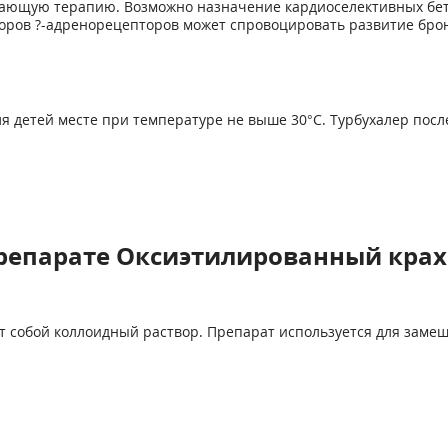
ющую терапию. Возможно назначение кардиоселективных бета-
торов ?-адренорецепторов может спровоцировать развитие бро
ля детей месте при температуре не выше 30°С. Турбухалер пос
репарате Оксиэтилированный кра
 собой коллоидный раствор. Препарат используется для заме