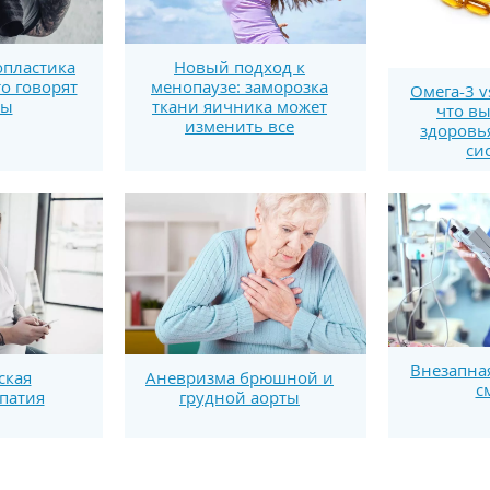
пластика
Новый подход к
то говорят
менопаузе: заморозка
Омега-3 v
ты
ткани яичника может
что вы
изменить все
здоровь
си
Внезапна
ская
Аневризма брюшной и
с
патия
грудной аорты