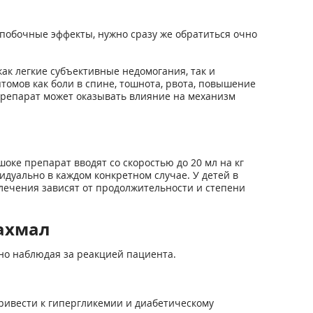
побочные эффекты, нужно сразу же обратиться очно
к легкие субъективные недомогания, так и
омов как боли в спине, тошнота, рвота, повышение
репарат может оказывать влияние на механизм
оке препарат вводят со скоростью до 20 мл на кг
идуально в каждом конкретном случае. У детей в
 лечения зависят от продолжительности и степени
ахмал
но наблюдая за реакцией пациента.
ривести к гипергликемии и диабетическому