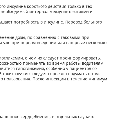
го инсулина короткого действия только в тех
ть необходимый интервал между инъекциями и
ьшают потребность в инсулине. Перевод больного
енение дозы, по сравнению с таковыми при
и уже при первом введении или в первые несколько
погликемии, о чем их следует проинформировать.
орожностью применять во время работы водителям
виться гипогликемия, особенно у пациентов со
аких случаях следует серьезно подумать о том,
о пользования. После инъекции в течение минимум
учащенное сердцебиение; в отдельных случаях -