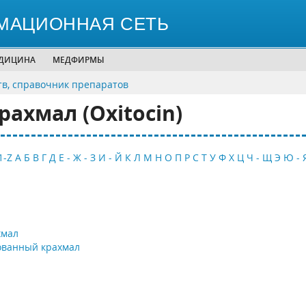
МАЦИОННАЯ СЕТЬ
ЕДИЦИНА
МЕДФИРМЫ
тв, справочник препаратов
ахмал (Oxitocin)
1-Z
А
Б
В
Г
Д
Е - Ж - З
И - Й
К
Л
М
Н
О
П
Р
С
Т
У
Ф
Х
Ц
Ч - Щ
Э
Ю - 
хмал
ованный крахмал