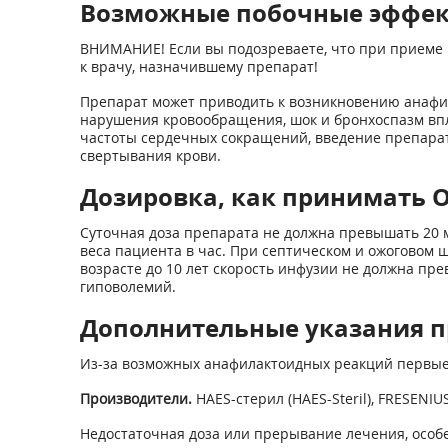
Возможные побочные эффе
ВНИМАНИЕ! Если вы подозреваете, что при приеме 
к врачу, назначившему препарат!
Препарат может приводить к возникновению анафил
нарушения кровообращения, шок и бронхоспазм впло
частоты сердечных сокращений, введение препара
свертывания крови.
Дозировка, как принимать 
Суточная доза препарата не должна превышать 20 мл
веса пациента в час. При септическом и ожоговом 
возрасте до 10 лет скорость инфузии не должна пр
гиповолемий.
Дополнительные указания 
Из-за возможных анафилактоидных реакций первые 
Производители.
HAES-стерил (HAES-Steril), FRESENIU
Недостаточная доза или прерывание лечения, особ