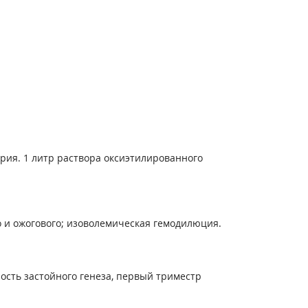
трия. 1 литр раствора оксиэтилированного
о и ожогового; изоволемическая гемодилюция.
сть застойного генеза, первый триместр