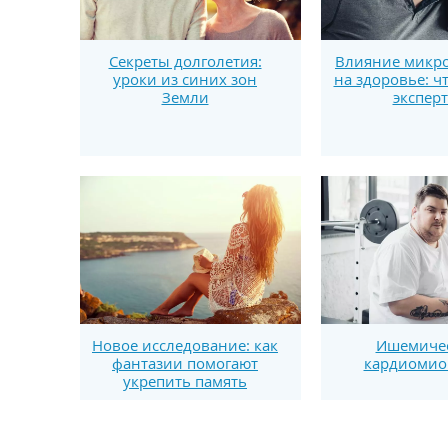
Секреты долголетия:
Влияние микро
уроки из синих зон
на здоровье: ч
Земли
экспер
Новое исследование: как
Ишемиче
фантазии помогают
кардиомио
укрепить память