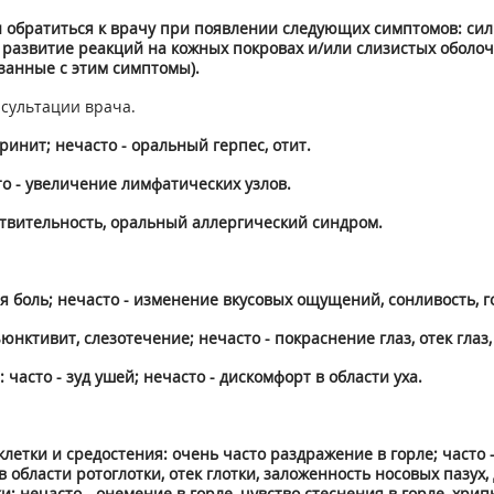
 обратиться к врачу при появлении следующих симптомов: си
 развитие реакций на кожных покровах и/или слизистых оболоч
занные с этим симптомы).
сультации врача.
инит; нечасто - оральный герпес, отит.
о - увеличение лимфатических узлов.
ствительность, оральный аллергический синдром.
я боль; нечасто - изменение вкусовых ощущений, сонливость, г
ъюнктивит, слезотечение; нечасто - покраснение глаз, отек глаз,
асто - зуд ушей; нечасто - дискомфорт в области уха.
летки и средостения: очень часто раздражение в горле; часто -
в области ротоглотки, отек глотки, заложенность носовых пазух,
; нечасто - онемение в горле, чувство стеснения в горле, хрипы