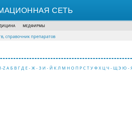
МАЦИОННАЯ СЕТЬ
ЕДИЦИНА
МЕДФИРМЫ
тв, справочник препаратов
1-Z
А
Б
В
Г
Д
Е - Ж - З
И - Й
К
Л
М
Н
О
П
Р
С
Т
У
Ф
Х
Ц
Ч - Щ
Э
Ю - 