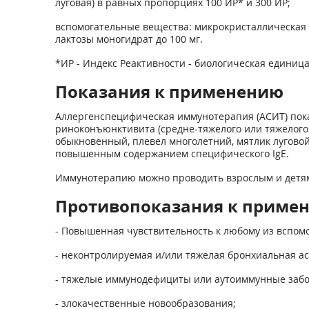
луговая) в равных пропорциях 100 ИР* и 300 ИР;
вспомогательные вещества: микрокристаллическая це
лактозы моногидрат до 100 мг.
*ИР - Индекс Реактивности - биологическая единиц
Показания к применению
Аллергенспецифическая иммунотерапия (АСИТ) пока
риноконъюнктивита (средне-тяжелого или тяжелого
обыкновенный, плевел многолетний, мятлик лугово
повышенным содержанием специфического IgE.
Иммунотерапию можно проводить взрослым и детям 
Противопоказания к приме
- Повышенная чувствительность к любому из вспомо
- неконтролируемая и/или тяжелая бронхиальная ас
- тяжелые иммунодефициты или аутоиммунные забо
- злокачественные новообразования;