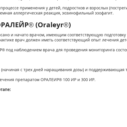
роцессе применения у детей, подростков и взрослых (постре
темная аллергическая реакция, эозинофильный эзофагит.
РАЛЕЙР® (Oraleyr®)
ано и начато врачом, имеющим соответствующую подготовку и
актике врач должен иметь соответствующий опыт лечения дет
® под наблюдением врача для проведения мониторинга состоя
я (начиная с трех дней наращивания дозы) и поддерживающая 
лечения препаратом ОРАЛЕИР® 100 ИР и 300 ИР.
тапе: