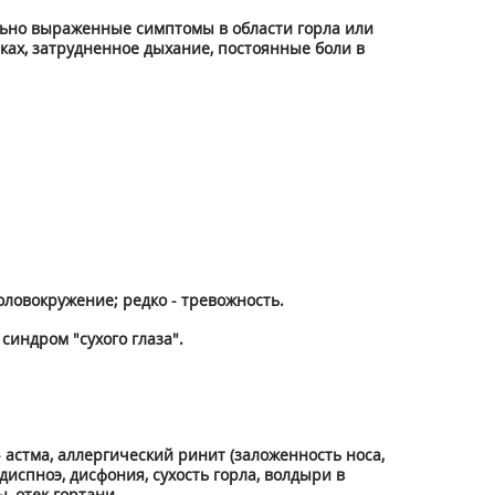
льно выраженные симптомы в области горла или
ках, затрудненное дыхание, постоянные боли в
оловокружение; редко - тревожность.
 синдром "сухого глаза".
 астма, аллергический ринит (заложенность носа,
 диспноэ, дисфония, сухость горла, волдыри в
, отек гортани.