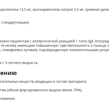
ллюлоза 12,5 мг, кроскармеллоза натрия 2,5 мг, кремния диокси
а стандартизации.
зана пациентам с аллергической реакцией 1 типа (IgE опосред
 течения), имеющим повышенную чувствительность к пыльце лу
й, тимофеевка луговая), подтвержденную положительными резу
с 5-летнего возраста.
нению
гательных веществ, входящих в состав препарата;
тма (объем форсированного выдоха менее 70%);
левания;