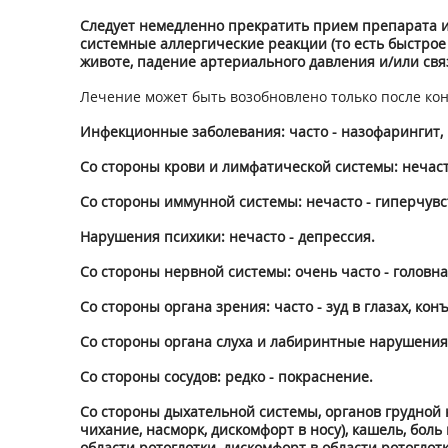
Следует немедленно прекратить прием препарата и
системные аллергические реакции (то есть быстрое
животе, падение артериального давления и/или свя
Лечение может быть возобновлено только после кон
Инфекционные заболевания: часто - назофарингит, р
Со стороны крови и лимфатической системы: нечаст
Со стороны иммунной системы: нечасто - гиперчув
Нарушения психики: нечасто - депрессия.
Со стороны нервной системы: очень часто - головна
Со стороны органа зрения: часто - зуд в глазах, кон
Со стороны органа слуха и лабиринтные нарушения: ч
Со стороны сосудов: редко - покраснение.
Со стороны дыхательной системы, органов грудной к
чихание, насморк, дискомфорт в носу), кашель, боль 
области ротоглотки, дискомфорт в области ротоглотки