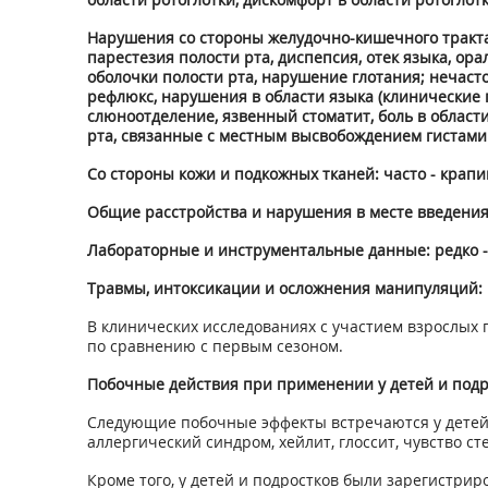
Нарушения со стороны желудочно-кишечного тракта: оч
парестезия полости рта, диспепсия, отек языка, ора
оболочки полости рта, нарушение глотания; нечасто 
рефлюкс, нарушения в области языка (клинические
слюноотделение, язвенный стоматит, боль в области
рта, связанные с местным высвобождением гистамин
Со стороны кожи и подкожных тканей: часто - крапивн
Общие расстройства и нарушения в месте введения: 
Лабораторные и инструментальные данные: редко -
Травмы, интоксикации и осложнения манипуляций: 
В клинических исследованиях с участием взрослых
по сравнению с первым сезоном.
Побочные действия при применении у детей и подр
Следующие побочные эффекты встречаются у детей и 
аллергический синдром, хейлит, глоссит, чувство ст
Кроме того, у детей и подростков были зарегистрир