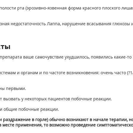
полости рта (эрозивно-язвенная форма красного плоского лишая
азная недостаточность Лаппа, нарушение всасывания глюкозы и
кты
препарата ваше самочувствие ухудшилось, появились какие-то 
ам и органам и по частоте возникновения: очень часто (?1/10),
ны первыми.
т вызвать у некоторых пациентов побочные реакции.
к и общие побочные реакции.
 и раздражение в горле) обычно возникают в начале терапии, 
в месте применения, то возможно проведение симптоматическ