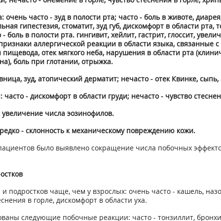
ень часто - зуд в полости рта; часто - боль в животе, диарея, р
льная гипестезия, стоматит, зуд губ, дискомфорт в области рта,
- боль в полости рта. гингивит, хейлит, гастрит, глоссит, уве
 признаки аллергической реакции в области языка, связанные
 пищевода, отек мягкого неба, нарушения в области рта (клин
а), боль при глотании, отрыжка.
ица, зуд, атопический дерматит; нечасто - отек Квинке, сыпь, а
часто - дискомфорт в области груди; нечасто - чувство стесне
 увеличение числа эозинофилов.
редко - склонность к механическому повреждению кожи.
 пациентов было выявлено сокращение числа побочных эффекто
остков
подростков чаще, чем у взрослых: очень часто - кашель, назо
еснения в горле, дискомфорт в области уха.
ованы следующие побочные реакции: часто - тонзиллит, бронхит;