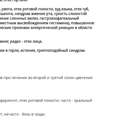
вота, отек ротовой полости, зуд языка, отек губ,
 тошнота, синдром жжения рта, сухость слизистой
личение слюнных желез, гастроэзофагеальный
 с местным высвобождением гистамина), повышенное
ические признаки аллергической реакции в области
кне; редко - отек лица.
ния в горле, астения, гриппоподобный синдром.
в при лечении во второй и третий сезон цветения
фарингит, отек ротовой полости; часто - оральный
 нечасто - боль в груди.