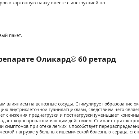
теров в картонную пачку вместе с инструкцией по
вый пакет.
репарате Оликард® 60 ретард
м влиянием на венозные сосуды. Стимулирует образование окс
цию внутриклеточной гуанилатциклазы, следствием чего являе
чет снижения преднагрузки и постнагрузки (уменьшает конечны
бладает коронарорасширяющим действием. Снижает приток кро
ии симптомов при отеке легких. Способствует перераспределен
еской нагрузке у больных ишемической болезнью сердца, сте