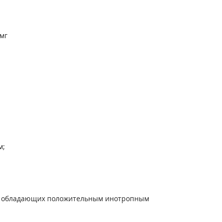
 мг
м;
в, обладающих положительным инотропным