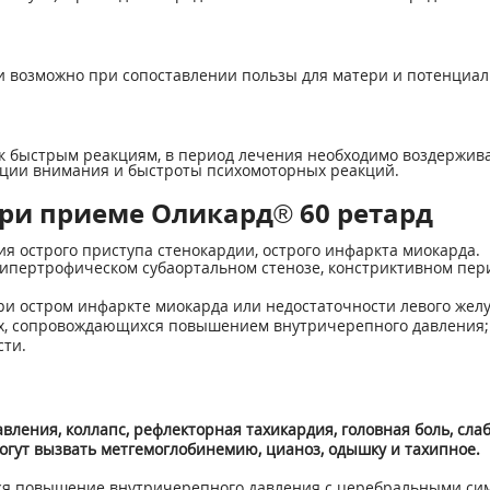
 возможно при сопоставлении пользы для матери и потенциаль
к быстрым реакциям, в период лечения необходимо воздержив
ции внимания и быстроты психомоторных реакций.
ри приеме Оликард® 60 ретард
я острого приступа стенокардии, острого инфаркта миокарда.
ипертрофическом субаортальном стенозе, констриктивном пери
при остром инфаркте миокарда или недостаточности левого жел
ях, сопровождающихся повышением внутричерепного давления; 
ти.
ения, коллапс, рефлекторная тахикардия, головная боль, слаб
огут вызвать метгемоглобинемию, цианоз, одышку и тахипное.
ься повышение внутричерепного давления с церебральными си