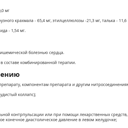
,0 мг
зного крахмала - 65,4 мг, этилцеллюлозы -21,3 мг, талька - 11,6
да - 1,54 мг.
с ишемической болезнью сердца.
 в составе комбинированной терапии.
нению
препарату, компонентам препарата и другим нитросоединения
удистый коллапс);
альной контрпульсации или при помощи лекарственных средст
кое конечное диастолическое давление в левом желудочке;