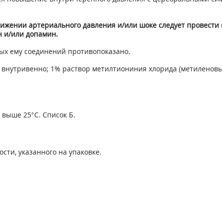
ижении артериального давления и/или шоке следует провест
 и/или допамин.
ых ему соединений противопоказано.
 внутривенно; 1% раствор метилтиониния хлорида (метиленовый с
 выше 25°С. Список Б.
ости, указанного на упаковке.