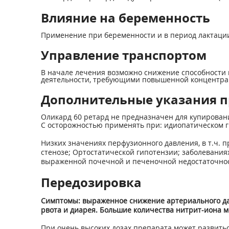
Влияние на беременность
Применение при беременности и в период лактации
Управление транспортом
В начале лечения возможно снижение способности 
деятельности, требующими повышенной концентра
Дополнительные указания п
Оликард 60 ретард не предназначен для купировани
С осторожностью применять при: идиопатическом г
Низких значениях перфузионного давления, в т.ч. 
стенозе; Ортостатической гипотензии; заболевани
выраженной почечной и печеночной недостаточнос
Передозировка
Симптомы: выраженное снижение артериального давл
рвота и диарея. Большие количества нитрит-иона м
При очень высоких дозах препарата может развит