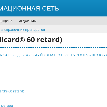
МАЦИОННАЯ СЕТЬ
ЕДИЦИНА
МЕДФИРМЫ
тв, справочник препаратов
icard® 60 retard)
1-Z
А
Б
В
Г
Д
Е - Ж - З
И - Й
К
Л
М
Н
О
П
Р
С
Т
У
Ф
Х
Ц
Ч - Щ
Э
Ю - 
rd® 60 retard)
 ретард