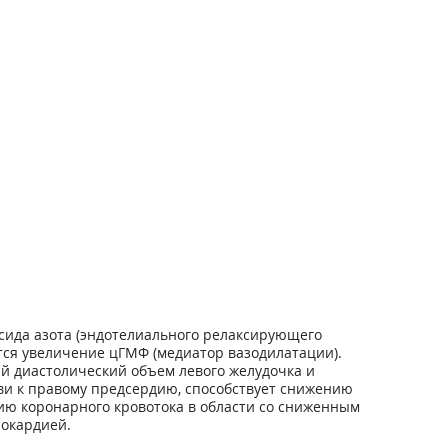
ида азота (эндотелиального релаксирующего
тся увеличение цГМФ (медиатор вазодилатации).
й диастолический объем левого желудочка и
ви к правому предсердию, способствует снижению
ию коронарного кровотока в области со сниженным
нокардией.