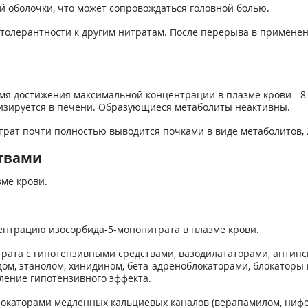
ой оболочки, что может сопровождаться головной болью.
толерантности к другим нитратам. После перерыва в применен
емя достижения максимальной концентрации в плазме крови - 8 
изируется в печени. Образующиеся метаболиты неактивны.
трат почти полностью выводится почками в виде метаболитов,
твами
ме крови.
ентрацию изосорбида-5-мононитрата в плазме крови.
ата с гипотензивными средствами, вазодилататорами, антипс
м, этанолом, хинидином, бета-адреноблокаторами, блокаторы 
ение гипотензивного эффекта.
окаторами медленных кальциевых каналов (верапамилом, нифе