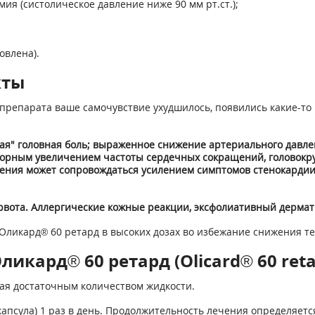
ия (систолическое давление ниже 90 мм рт.ст.);
овлена).
кты
препарата ваше самочувствие ухудшилось, появились какие-то 
ая" головная боль; выраженное снижение артериального давле
торным увеличением частоты сердечных сокращений, головокру
ения может сопровождаться усилением симптомов стенокардии
рвота. Аллергические кожные реакции, эксфолиативный дермат
Оликард® 60 ретард в высоких дозах во избежание снижения те
икард® 60 ретард (Olicard® 60 reta
ая достаточным количеством жидкости.
капсула) 1 раз в день. Продолжительность лечения определяетс