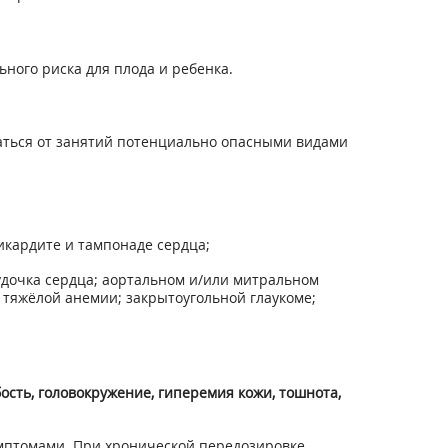
ного риска для плода и ребенка.
аться от занятий потенциально опасными видами
кардите и тампонаде сердца;
удочка сердца; аортальном и/или митральном
тяжёлой анемии; закрытоугольной глаукоме;
ость, головокружение, гиперемия кожи, тошнота,
мптомами. При хронической передозировке