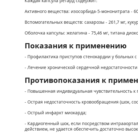
Каждая капсула ретард содержит:
Активного вещества: изосорбида-5-мононитрата - 60
Вспомогательных веществ: сахарозы - 261,7 мг, кукуру
Оболочка капсулы: желатина - 75,46 мг, титана диокси
Показания к применению
- Профилактика приступов стенокардии у больных 
- Лечение хронической сердечной недостаточности
Противопоказания к приме
- Повышенная индивидуальная чувствительность к 
- Острая недостаточность кровообращения (шок, сос
- Острый инфаркт миокарда;
- Кардиогенный шок, если посредством интрааорт
действием, не удается обеспечить достаточно высо