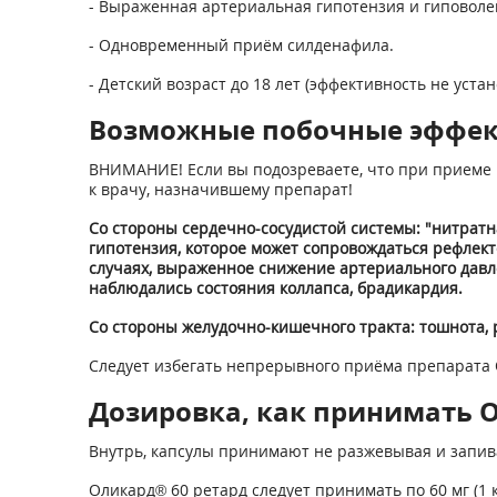
- Выраженная артериальная гипотензия и гиповолем
- Одновременный приём силденафила.
- Детский возраст до 18 лет (эффективность не устан
Возможные побочные эффе
ВНИМАНИЕ! Если вы подозреваете, что при приеме 
к врачу, назначившему препарат!
Со стороны сердечно-сосудистой системы: "нитратн
гипотензия, которое может сопровождаться рефлек
случаях, выраженное снижение артериального давл
наблюдались состояния коллапса, брадикардия.
Со стороны желудочно-кишечного тракта: тошнота, 
Следует избегать непрерывного приёма препарата 
Дозировка, как принимать Ол
Внутрь, капсулы принимают не разжевывая и запив
Оликард® 60 ретард следует принимать по 60 мг (1 