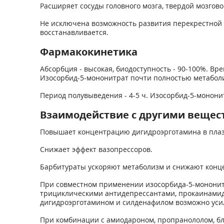
Расширяет сосуды головного мозга, твердой мозгов
Не исключена возможность развития перекрестной 
восстанавливается.
Фармакокинетика
Абсорбция - высокая, биодоступность - 90-100%. Вр
Изосорбид-5-мононитрат почти полностью метабол
Период полувыведения - 4-5 ч. Изосорбид-5-монони
Взаимодействие с другими вещес
Повышает концентрацию дигидроэрготамина в плаз
Снижает эффект вазопрессоров.
Барбитураты ускоряют метаболизм и снижают конц
При совместном применении изосорбида-5-мононитр
трициклическими антидепрессантами, прокаинамидо
дигидроэрготамином и силденафилом возможно усил
При комбинации с амиодароном, пропранололом, бл