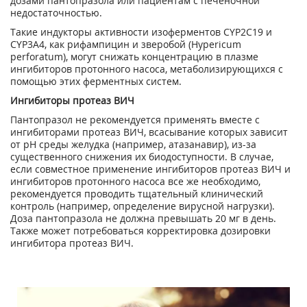
дозами пантопразола или пациентам с печеночной
недостаточностью.
Такие индукторы активности изоферментов CYP2C19 и
CYP3A4, как рифампицин и зверобой (Hypericum
perforatum), могут снижать концентрацию в плазме
ингибиторов протонного насоса, метаболизирующихся с
помощью этих ферментных систем.
Ингибиторы протеаз ВИЧ
Пантопразол не рекомендуется применять вместе с
ингибиторами протеаз ВИЧ, всасывание которых зависит
от pH среды желудка (например, атазанавир), из-за
существенного снижения их биодоступности. В случае,
если совместное применение ингибиторов протеаз ВИЧ и
ингибиторов протонного насоса все же необходимо,
рекомендуется проводить тщательный клинический
контроль (например, определение вирусной нагрузки).
Доза пантопразола не должна превышать 20 мг в день.
Также может потребоваться корректировка дозировки
ингибитора протеаз ВИЧ.