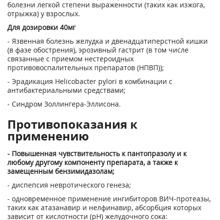
болезни легкой степени выраженности (таких как изжога,
отрыжка) у взрослых.
Для дозировки 40мг
- Язвенная болезнь желудка и двенадцатиперстной кишки
(в фазе обострения), эрозивный гастрит (в том числе
связанные с приемом нестероидных
противовоспалительных препаратов (НПВП));
- Эрадикация Helicobacter pylori в комбинации с
антибактериальными средствами;
- Синдром Золлингера-Эллисона.
Противопоказания к
применению
- Повышенная чувствительность к пантопразолу и к
любому другому компоненту препарата, а также к
замещенным бензимидазолам;
- диспепсия невротического генеза;
- одновременное применение ингибиторов ВИЧ-протеазы,
таких как атазанавир и нелфинавир, абсорбция которых
зависит от кислотности (pH) желудочного сока: