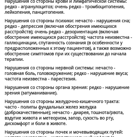
Нарушения со стороны крови и лимфатической системы:
редко - агранулоцитоз; очень редко - тромбоцитопения,
лейкопения, панцитопения.
Нарушения со стороны психики: нечасто - нарушения сна;
редко - депрессия (включая обострения имеющихся
расстройств); очень редко - дезориентация (включая
обострение имеющихся расстройств); частота неизвестна -
галлюцинации, спутанность сознания (в особенности у
предрасположенных к этому пациентов), а также возможно
обострение симптомов при их существовании до начала
терапии.
Нарушения со стороны нервной системы: нечасто -
головная боль, головокружение; редко - нарушение вкуса;
частота неизвестна - парестезия.
Нарушения со стороны органа зрения: редко - нарушение
зрения (затуманивание).
Нарушения со стороны желудочно-кишечного тракта:
часто - полипы фундальных желез желудка
(доброкачественные); нечасто - диарея, тошнота/рвота,
вздутие живота и метеоризм, запор, сухость во рту,
дискомфорт и боли в животе.
Нарушения со стороны почек и мочевыводящих путей: