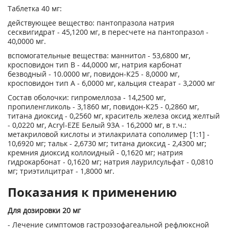
Таблетка 40 мг:
действующее вещество: пантопразола натрия
сесквигидрат - 45,1200 мг, в пересчете на пантопразол -
40,0000 мг.
вспомогательные вещества: маннитол - 53,6800 мг,
кросповидон тип В - 44,0000 мг, натрия карбонат
безводный - 10.0000 мг, повидон-К25 - 8,0000 мг,
кросповидон тип А - 6,0000 мг, кальция стеарат - 3,2000 мг
Состав оболочки: гипромеллоза - 14,2500 мг,
пропиленгликоль - 3,1860 мг, повидон-К25 - 0,2860 мг,
титана диоксид - 0,2560 мг, краситель железа оксид желтый
- 0,0220 мг, Acryl-EZE Белый 93А - 16,2000 мг, в т.ч.:
метакриловой кислоты и этилакрилата сополимер [1:1] -
10,6920 мг; тальк - 2,6730 мг; титана диоксид - 2,4300 мг;
кремния диоксид коллоидный - 0,1620 мг; натрия
гидрокарбонат - 0,1620 мг; натрия лаурилсульфат - 0,0810
мг; триэтилцитрат - 1,8000 мг.
Показания к применению
Для дозировки 20 мг
- Лечение симптомов гастроэзофагеальной рефлюксной