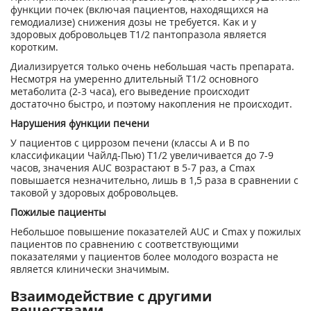
функции почек (включая пациентов, находящихся на
гемодиализе) снижения дозы не требуется. Как и у
здоровых добровольцев T1/2 пантопразола является
коротким.
Диализируется только очень небольшая часть препарата.
Несмотря на умеренно длительный Т1/2 основного
метаболита (2-3 часа), его выведение происходит
достаточно быстро, и поэтому накопления не происходит.
Нарушения функции печени
У пациентов с циррозом печени (классы А и В по
классификации Чайлд-Пью) Т1/2 увеличивается до 7-9
часов, значения AUC возрастают в 5-7 раз, а Сmах
повышается незначительно, лишь в 1,5 раза в сравнении с
таковой у здоровых добровольцев.
Пожилые пациенты
Небольшое повышение показателей AUC и Сmах у пожилых
пациентов по сравнению с соответствующими
показателями у пациентов более молодого возраста не
является клинически значимым.
Взаимодействие с другими
веществами