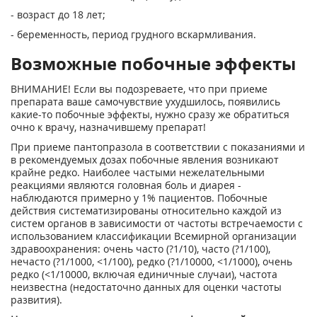
- возраст до 18 лет;
- беременность, период грудного вскармливания.
Возможные побочные эффекты
ВНИМАНИЕ! Если вы подозреваете, что при приеме
препарата ваше самочувствие ухудшилось, появились
какие-то побочные эффекты, нужно сразу же обратиться
очно к врачу, назначившему препарат!
При приеме пантопразола в соответствии с показаниями и
в рекомендуемых дозах побочные явления возникают
крайне редко. Наиболее частыми нежелательными
реакциями являются головная боль и диарея -
наблюдаются примерно у 1% пациентов. Побочные
действия систематизированы относительно каждой из
систем органов в зависимости от частоты встречаемости с
использованием классификации Всемирной организации
здравоохранения: очень часто (?1/10), часто (?1/100),
нечасто (?1/1000, <1/100), редко (?1/10000, <1/1000), очень
редко (<1/10000, включая единичные случаи), частота
неизвестна (недостаточно данных для оценки частоты
развития).