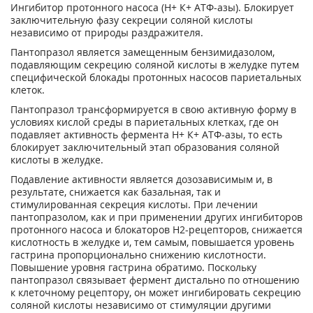
Ингибитор протонного насоса (Н
+
К
+
АТФ-азы). Блокирует
заключительную фазу секреции соляной кислоты
независимо от природы раздражителя.
Пантопразол является замещенным бензимидазолом,
подавляющим секрецию соляной кислоты в желудке путем
специфической блокады протонных насосов париетальных
клеток.
Пантопразол трансформируется в свою активную форму в
условиях кислой среды в париетальных клетках, где он
подавляет активность фермента Н
+
К
+
АТФ-азы, то есть
блокирует заключительный этап образования соляной
кислоты в желудке.
Подавление активности является дозозависимым и, в
результате, снижается как базальная, так и
стимулированная секреция кислоты. При лечении
пантопразолом, как и при применении других ингибиторов
протонного насоса и блокаторов Н2-рецепторов, снижается
кислотность в желудке и, тем самым, повышается уровень
гастрина пропорционально снижению кислотности.
Повышение уровня гастрина обратимо. Поскольку
пантопразол связывает фермент дистально по отношению
к клеточному рецептору, он может ингибировать секрецию
соляной кислоты независимо от стимуляции другими