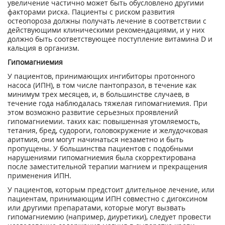
увеличение частично может быть обусловлено другими
факторами риска. Пациенты с риском развития
остеопороза должны получать лечение в соответствии с
действующими клиническими рекомендациями, и у них
должно быть соответствующее поступление витамина D и
кальция в организм.
Гипомагниемия
У пациентов, принимающих ингибиторы протонного
насоса (ИПН), в том числе пантопразол, в течение как
минимум трех месяцев, и, в большинстве случаев, в
течение года наблюдалась тяжелая гипомагниемия. При
этом возможно развитие серьезных проявлений
гипомагниемии. таких как: повышенная утомляемость,
тетания, бред, судороги, головокружение и желудочковая
аритмия, они могут начинаться незаметно и быть
пропущены. У большинства пациентов с подобными
нарушениями гипомагниемия была скорректирована
после заместительной терапии магнием и прекращения
применения ИПН.
У пациентов, которым предстоит длительное лечение, или
пациентам, принимающим ИПН совместно с дигоксином
или другими препаратами, которые могут вызвать
гипомагниемию (например, диуретики), следует провести