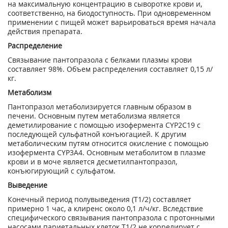
на максимальную концентрацию в сыворотке крови и,
соответственно, на биодоступность. При одновременном
применении с пищей может варьироваться время начала
действия препарата.
Распределение
Связывание пантопразола с белками плазмы крови
составляет 98%. Объем распределения составляет 0,15 л/
кг.
Метаболизм
Пантопразол метаболизируется главным образом в
печени. Основным путем метаболизма является
деметилирование с помощью изофермента CYP2C19 с
последующей сульфатной конъюгацией. К другим
метаболическим путям относится окисление с помощью
изофермента CYP3A4. Основным метаболитом в плазме
крови и в моче является десметилпантопразол,
конъюгирующий с сульфатом.
Выведение
Конечный период полувыведения (Т1/2) составляет
примерно 1 час, а клиренс около 0,1 л/ч/кг. Вследствие
специфического связывания пантопразола с протонными
насосами париетальных клеток Т1/2 не коррелирует с