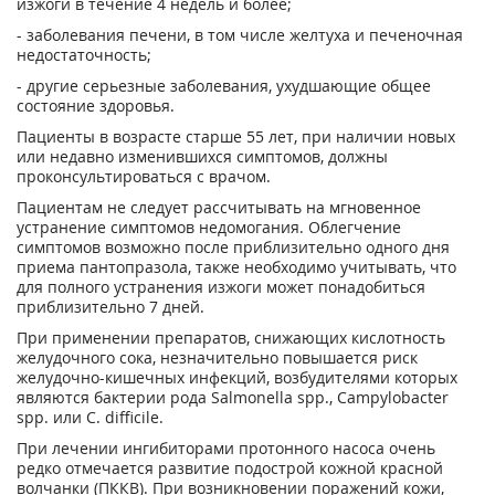
изжоги в течение 4 недель и более;
- заболевания печени, в том числе желтуха и печеночная
недостаточность;
- другие серьезные заболевания, ухудшающие общее
состояние здоровья.
Пациенты в возрасте старше 55 лет, при наличии новых
или недавно изменившихся симптомов, должны
проконсультироваться с врачом.
Пациентам не следует рассчитывать на мгновенное
устранение симптомов недомогания. Облегчение
симптомов возможно после приблизительно одного дня
приема пантопразола, также необходимо учитывать, что
для полного устранения изжоги может понадобиться
приблизительно 7 дней.
При применении препаратов, снижающих кислотность
желудочного сока, незначительно повышается риск
желудочно-кишечных инфекций, возбудителями которых
являются бактерии рода Salmonella spp., Campylobacter
spp. или C. difficile.
При лечении ингибиторами протонного насоса очень
редко отмечается развитие подострой кожной красной
волчанки (ПККВ). При возникновении поражений кожи,