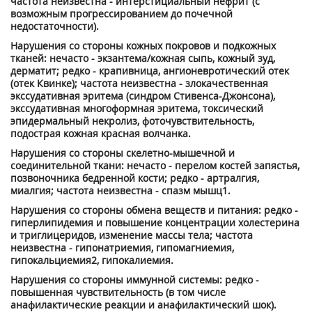
частота неизвестна - интерстициальный нефрит (с
возможным прогрессированием до почечной
недостаточности).
Нарушения со стороны кожных покровов и подкожных
тканей: нечасто - экзантема/кожная сыпь, кожный зуд,
дерматит; редко - крапивница, ангионевротический отек
(отек Квинке); частота неизвестна - злокачественная
экссудативная эритема (синдром Стивенса-Джонсона),
экссудативная многоформная эритема, токсический
эпидермальный некролиз, фоточувствительность,
подострая кожная красная волчанка.
Нарушения со стороны скелетно-мышечной и
соединительной ткани: нечасто - перелом костей запястья,
позвоночника бедренной кости; редко - артралгия,
миалгия; частота неизвестна - спазм мышц
1
.
Нарушения со стороны обмена веществ и питания: редко -
гиперлипидемия и повышение концентрации холестерина
и триглицеридов, изменение массы тела; частота
неизвестна - гипонатриемия, гипомагниемия,
гипокальциемия
2
, гипокалиемия.
Нарушения со стороны иммунной системы: редко -
повышенная чувствительность (в том числе
анафилактические реакции и анафилактический шок).