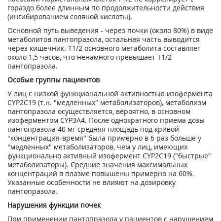
гораздо более длинным по продолжительности действия
(ингибированием соляной кислоты).
Основной путь выведения - через почки (около 80%) в виде
метаболитов пантопразола, остальная часть выводится
через кишечник. Т1/2 основного метаболита составляет
около 1,5 часов, что ненамного превышает Т1/2
пантопразола.
Особые группы пациентов
У лиц с низкой функциональной активностью изофермента
CYP2C19 (т.н. "медленных" метаболизаторов), метаболизм
пантопразола осуществляется, вероятно, в основном
изоферментом CYP3A4. После однократного приема дозы
пантопразола 40 мг средняя площадь под кривой
"концентрация-время" была примерно в 6 раз больше у
"медленных" метаболизаторов, чем у лиц, имеющих
функционально активный изофермент CYP2C19 ("быстрые"
метаболизаторы). Средние значения максимальных
концентраций в плазме повышены примерно на 60%.
Указанные особенности не влияют на дозировку
пантопразола.
Нарушения функции почек
При применении пантопразола у пациентов с нарушением