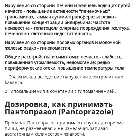
Нарушения со стороны печени и желчевыводящих путей:
нечасто - повышение активности "печеночных"
трансаминаз, гамма-глутамилтрансферазы; редко -
повышение концентрации билирубина; частота
неизвестна - гепатоцеллюлярные повреждения, желтуха,
печеночно-клеточная недостаточность.
Нарушения со стороны половых органов и молочной
железы: редко - гинекомастия.
Общие расстройства и симптомы: нечасто - слабость,
повышенная утомляемость, недомогание; редко -
периферические отеки, повышение температуры тела.
1
Спазм мышц вследствие нарушения электролитного
баланса.
2
Гипокальциемия в сочетании с гипомагниемией.
Дозировка, как принимать
Пантопразол (Pantoprazole)
Препарат Пантопразол принимают внутрь, до приема
пищи, не разжевывая и не измельчая, запивая
достаточным количеством жидкости.