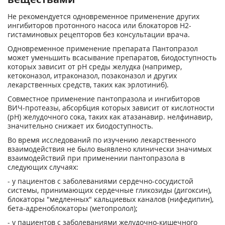
Не рекомендуется одновременное применение других
ингибиторов протонного насоса или блокаторов Н2-
гистаминовых рецепторов без консультации врача.
Одновременное применение препарата Пантопразол
может уменьшить всасывание препаратов, биодоступность
которых зависит от pH среды желудка (например,
кетоконазол, итраконазол, позаконазол и других
лекарственных средств, таких как эрлотиниб).
Совместное применение пантопразола и ингибиторов
ВИЧ-протеазы, абсорбция которых зависит от кислотности
(pH) желудочного сока, таких как атазанавир. нелфинавир,
значительно снижает их биодоступность.
Во время исследований по изучению лекарственного
взаимодействия не было выявлено клинически значимых
взаимодействий при применении пантопразола в
следующих случаях:
- у пациентов с заболеваниями сердечно-сосудистой
системы, принимающих сердечные гликозиды (дигоксин),
блокаторы "медленных" кальциевых каналов (нифедипин),
бета-адреноблокаторы (метопролол);
- у пациентов с заболеваниями желудочно-кишечного