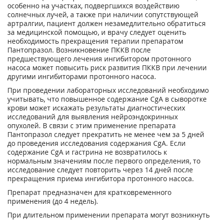
особенно на участках, подвергшихся воздействию
солнечных лучей, а также при наличии сопутствующей
артралгии, пациент должен незамедлительно обратиться
за медицинской помощью, и врачу следует оценить
необходимость прекращения терапии препаратом
Пантопразол. Возникновение ПККВ после
предшествующего лечения ингибитором протонного
насоса может повысить риск развития ПККВ при лечении
другими ингибиторами протонного насоса.
При проведении лабораторных исследований необходимо
учитывать, что повышенное содержание CgA в сыворотке
крови может искажать результаты диагностических
исследований для выявления нейроэндокринных
опухолей. В связи с этим применение препарата
Пантопразол следует прекратить не менее чем за 5 дней
до проведения исследования содержания CgA. Если
содержание CgA и гастрина не возвратилось к
нормальным значениям после первого определения, то
исследование следует повторить через 14 дней после
прекращения приема ингибитора протонного насоса.
Препарат предназначен для кратковременного
применения (до 4 недель).
При длительном применении препарата могут возникнуть