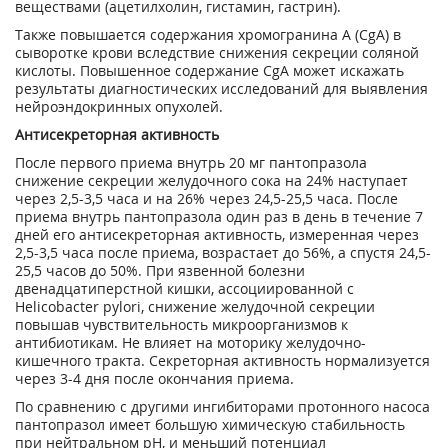
веществами (ацетилхолин, гистамин, гастрин).
Также повышается содержания хромогранина A (CgA) в
сыворотке крови вследствие снижения секреции соляной
кислоты. Повышенное содержание CgA может искажать
результаты диагностических исследований для выявления
нейроэндокринных опухолей.
Антисекреторная активность
После первого приема внутрь 20 мг пантопразола
снижение секреции желудочного сока на 24% наступает
через 2,5-3,5 часа и на 26% через 24,5-25,5 часа. После
приема внутрь пантопразола один раз в день в течение 7
дней его антисекреторная активность, измеренная через
2,5-3,5 часа после приема, возрастает до 56%, а спустя 24,5-
25,5 часов до 50%. При язвенной болезни
двенадцатиперстной кишки, ассоциированной с
Helicobacter pylori, снижение желудочной секреции
повышав чувствительность микроорганизмов к
антибиотикам. Не влияет на моторику желудочно-
кишечного тракта. Секреторная активность нормализуется
через 3-4 дня после окончания приема.
По сравнению с другими ингибиторами протонного насоса
пантопразол имеет большую химическую стабильность
при нейтральном pH, и меньший потенциал