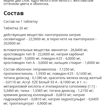
видны два слоя: ядро белого или белого с желтоватым
оттенком цвета и оболочка.
Состав
Состав на 1 таблетку
Таблетка 20 мг:
действующее вещество: пантопразола натрия
сесквигидрат - 22,5600 мг, в пересчете на пантопразол -
20,0000 мг.
вспомогательные вещества: маннитол - 26,8400 мг,
кросповидон тип В - 22,0000 мг, натрия карбонат
безводный - 5,0000 мг, повидон-К25 - 4,0000 мг,
кросповидон тип А - 3,0000 мг, кальция стеарат - 1,6000 мг.
Состав оболочки: гипромеллоза - 7,1250 мг,
пропиленгликоль - 1,5930 мг, повидон-К25 - 0,1430 мг,
титана диоксид - 0,1280 мг, краситель железа оксид желтый
- 0,0110 мг, Acryl- EZE Белый 93 А - 8,1000 мг, в т. ч.:
метакриловой кислоты и этилакрилата сополимер [1:1] -
5,3460 мг; тальк - 1,3365 мг; титана диоксид - 1,2150 мг;
кремния диоксид коллоидный - 0,0810 мг; натрия
гидрокарбонат - 0,0810 мг; натрия лаурилсульфат - 0,0405
мг; триэтилцитрат - 0,9000 мг.