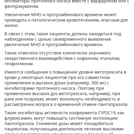
ингибиторы протонного насоса вместе с варфарином или с
фенпрокумоном.
Увеличение МНО и протромбинового времени может
приводить к патологическим кровотечениям, опасным для
жизни.
В связи с этим, такие пациенты должны находиться под
наблюдением с целью своевременного выявления
увеличения МНО и протромбинового времени.
Также отмечено отсутствие клинически значимого
лекарственного взаимодействия с кофеином, этанолом,
теофиллином.
Имеются сообщения о повышении уровня метотрексата в
крови у некоторых пациентов при его совместном
применении в высоких дозах (например, 300 мг) с
ингибиторами протонного насоса. Поэтому при
применении высоких доз метотрексата, например, при
раке или псориазе, может возникнуть необходимость в
рассмотрении вопроса о временной отмене пантопразола.
Такие ингибиторы активности изофермента CYP2C19, как
флувоксамин, могут повышать системную экспозицию
пантопразола. Снижение дозы может понадобиться
пациентам, получающим длительное лечение высокими