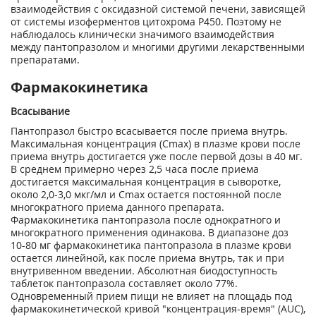
взаимодействия с оксидазной системой печени, зависящей
от системы изоферментов цитохрома Р450. Поэтому не
наблюдалось клинически значимого взаимодействия
между пантопразолом и многими другими лекарственными
препаратами.
Фармакокинетика
Всасывание
Пантопразол быстро всасывается после приема внутрь.
Максимальная концентрация (Сmах) в плазме крови после
приема внутрь достигается уже после первой дозы в 40 мг.
В среднем примерно через 2,5 часа после приема
достигается максимальная концентрация в сыворотке,
около 2,0-3,0 мкг/мл и Сmах остается постоянной после
многократного приема данного препарата.
Фармакокинетика пантопразола после однократного и
многократного применения одинакова. В диапазоне доз
10-80 мг фармакокинетика пантопразола в плазме крови
остается линейной, как после приема внутрь, так и при
внутривенном введении. Абсолютная биодоступность
таблеток пантопразола составляет около 77%.
Одновременный прием пищи не влияет на площадь под
фармакокинетической кривой "концентрация-время" (AUC),