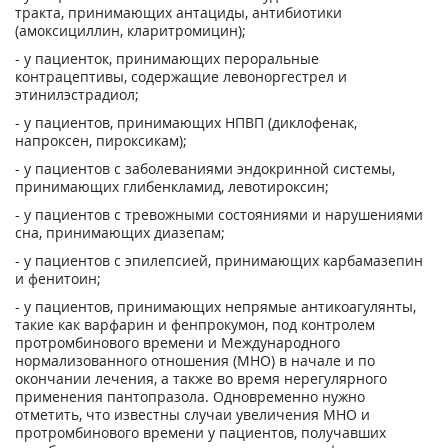
тракта, принимающих антациды, антибиотики
(амоксициллин, кларитромицин);
- у пациенток, принимающих пероральные
контрацептивы, содержащие левоноргестрел и
этинилэстрадиол;
- у пациентов, принимающих НПВП (диклофенак,
напроксен, пироксикам);
- у пациентов с заболеваниями эндокринной системы,
принимающих глибенкламид, левотироксин;
- у пациентов с тревожными состояниями и нарушениями
сна, принимающих диазепам;
- у пациентов с эпилепсией, принимающих карбамазепин
и фенитоин;
- у пациентов, принимающих непрямые антикоагулянты,
такие как варфарин и фенпрокумон, под контролем
протромбинового времени и Международного
нормализованного отношения (МНО) в начале и по
окончании лечения, а также во время нерегулярного
применения пантопразола. Одновременно нужно
отметить, что известны случаи увеличения МНО и
протромбинового времени у пациентов, получавших