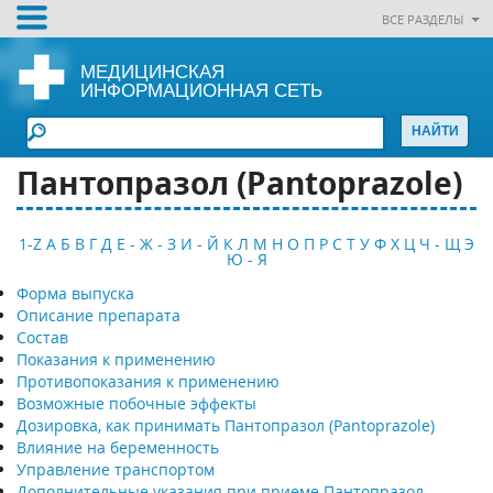
ВСЕ РАЗДЕЛЫ
МЕДИЦИНСКАЯ
ИНФОРМАЦИОННАЯ СЕТЬ
Пантопразол (Pantoprazole)
1-Z
А
Б
В
Г
Д
Е - Ж - З
И - Й
К
Л
М
Н
О
П
Р
С
Т
У
Ф
Х
Ц
Ч - Щ
Э
Ю - Я
Форма выпуска
Описание препарата
Состав
Показания к применению
Противопоказания к применению
Возможные побочные эффекты
Дозировка, как принимать Пантопразол (Pantoprazole)
Влияние на беременность
Управление транспортом
Дополнительные указания при приеме Пантопразол