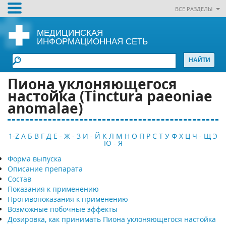
ВСЕ РАЗДЕЛЫ
МЕДИЦИНСКАЯ
ИНФОРМАЦИОННАЯ СЕТЬ
Пиона уклоняющегося
настойка (Tinctura paeoniae
anomalae)
1-Z
А
Б
В
Г
Д
Е - Ж - З
И - Й
К
Л
М
Н
О
П
Р
С
Т
У
Ф
Х
Ц
Ч - Щ
Э
Ю - Я
Форма выпуска
Описание препарата
Состав
Показания к применению
Противопоказания к применению
Возможные побочные эффекты
Дозировка, как принимать Пиона уклоняющегося настойка