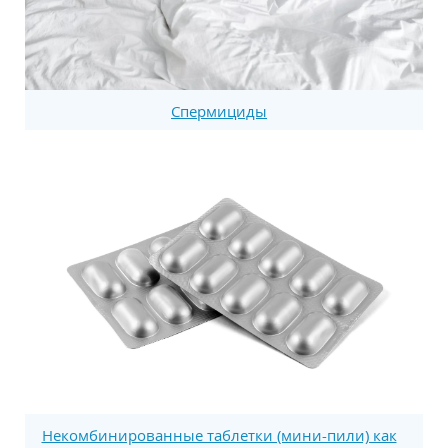
Спермициды
Некомбинированные таблетки (мини-пили) как