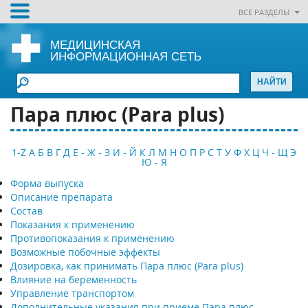
ВСЕ РАЗДЕЛЫ
МЕДИЦИНСКАЯ
ИНФОРМАЦИОННАЯ СЕТЬ
Пара плюс (Para plus)
1-Z
А
Б
В
Г
Д
Е - Ж - З
И - Й
К
Л
М
Н
О
П
Р
С
Т
У
Ф
Х
Ц
Ч - Щ
Э
Ю - Я
Форма выпуска
Описание препарата
Состав
Показания к применению
Противопоказания к применению
Возможные побочные эффекты
Дозировка, как принимать Пара плюс (Para plus)
Влияние на беременность
Управление транспортом
Дополнительные указания при приеме Пара плюс