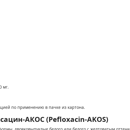
 мг.
кцией по применению в пачке из картона.
ацин-АКОС (Pefloxacin-AKOS)
формы, двояковыпуклые белого или белого с желтоватым оттенк