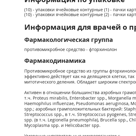
(10) - упаковки ячейковые контурные (1) - пачки ка
(10) - упаковки ячейковые контурные (2) - пачки ка
Информация для врачей о п
Фармакологическая группа
противомикробное средство - фторхинолон
Фармакодинамика
Противомикробное средство из группы фторхинолон
эффективно действует как на делящиеся клетки, так
митотического деления. Обладает широким спектро
Активен в отношении большинства аэробных грамотри
т.ч. Proteus mirabilis, Enterobacter spp., Morganella m
Haemophilus influenzae, Pseudomonas aeruginosa, Moraxe
spp.; аэробных грамположительных бактерий: Staph
Streptococcus spp., в т.ч. Streptococcus pyogenes, S
spp. (в т.ч. Legionella pneumophila), Brucella spp
Mycoplasma spp. и Helicobacter spp.
Умеренно чувствительные микроорганизмы: