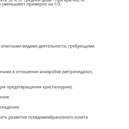
та уменьшают примерно на 1/3.
о опасными видами деятельности, требующими
вными в отношении анаэробов (метронидазол,
для предотвращения кристаллурии).
ения.
реждения.
ить развитие псевдомембранозного колита