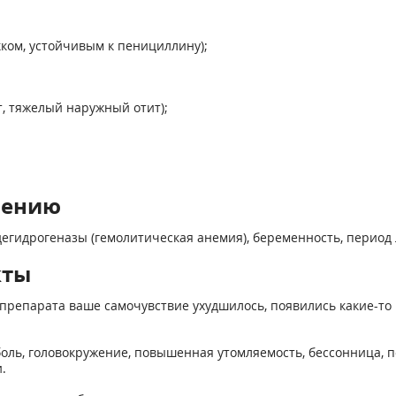
кком, устойчивым к пенициллину);
т, тяжелый наружный отит);
нению
гидрогеназы (гемолитическая анемия), беременность, период л
кты
препарата ваше самочувствие ухудшилось, появились какие-то 
боль, головокружение, повышенная утомляемость, бессонница, 
.