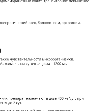
севдомембранозный колит, транзиторное повышение
оневротический отек, бронхоспазм, артралгии.
)
 также чувствительности микроорганизмов.
 Максимальная суточная доза - 1200 мг.
ях препарат назначают в дозе 400 мг/сут; при
ся до 2 сут.
ть 50 % от средней дозы - при кратности