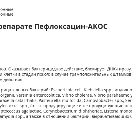
ртонные
ртонные
репарате Пефлоксацин-АКОС
ов. Оказывает бактерицидное действие, блокирует ДНК-гираз
 и клетки в стадии покоя; в случае грамположигельных штаммов 
м действия.
цательных бактерий: Escherichia coli, Klebsiella spp., индол
organii, Yersinia enterocolitica, Vibrio cholerae, Vibrio parahaemol
lla catarrhalis, Pasteurella multocida, Campylobacter spp., Serrat
ylococcus spp., (в т.ч. продуцирующие и не продуцирующие п
treptococcus agalactiac, Corynebacterium diphtheriae, Listeria mo
., Chlamydia spp., а также в отношении бактерий, вырабатывающи