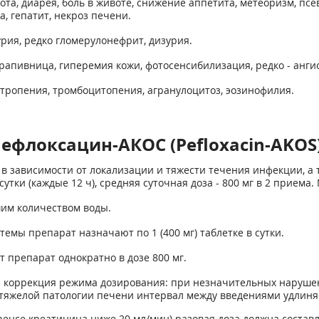
ота, диарея, боль в животе, снижение аппетита, метеоризм, п
, гепатит, некроз печени.
рия, редко гломерулонефрит, дизурия.
рапивница, гиперемия кожи, фотосенсибилизация, редко - анги
тропения, тромбоцитопения, агранулоцитоз, эозинофилия.
ефлоксацин-АКОС (Pefloxacin-AKOS
в зависимости от локализации и тяжести течения инфекции, а
сутки (каждые 12 ч), средняя суточная доза - 800 мг в 2 приема.
шим количеством воды.
мы препарат назначают по 1 (400 мг) таблетке в сутки.
 препарат однократно в дозе 800 мг.
 коррекция режима дозирования: при незначительных нарушени
тяжелой патологии печени интервал между введениями удлиняет
нсе креатинина ниже 20 мл/мин) разовая доза должна составля