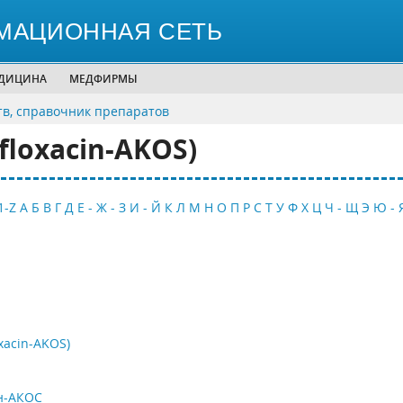
МАЦИОННАЯ СЕТЬ
ЕДИЦИНА
МЕДФИРМЫ
тв, справочник препаратов
loxacin-AKOS)
1-Z
А
Б
В
Г
Д
Е - Ж - З
И - Й
К
Л
М
Н
О
П
Р
С
Т
У
Ф
Х
Ц
Ч - Щ
Э
Ю - 
xacin-AKOS)
н-АКОС