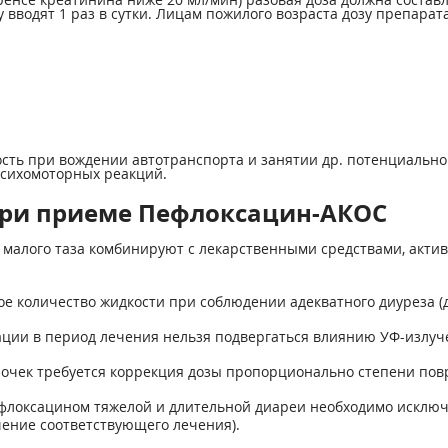
у вводят 1 раз в сутки. Лицам пожилого возраста дозу препара
сть при вождении автотранспорта и занятии др. потенциальн
сихомоторных реакций.
при приеме Пефлоксацин-АКОС
малого таза комбинируют с лекарственными средствами, акти
е количество жидкости при соблюдении адекватного диуреза (
ции в период лечения нельзя подвергаться влиянию УФ-излуч
очек требуется коррекция дозы пропорционально степени пов
флоксацином тяжелой и длительной диареи необходимо исключ
чение соответствующего лечения).