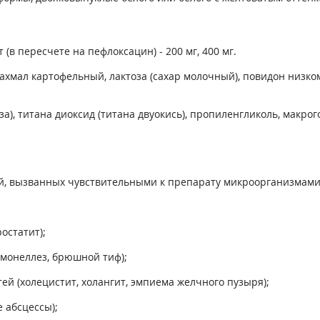
в пересчете на пефлоксацин) - 200 мг, 400 мг.
ахмал картофельный, лактоза (сахар молочный), повидон низк
, титана диоксид (титана двуокись), пропиленгликоль, макрого
, вызванных чувствительными к препарату микроорганизмами
остатит);
ьмонеллез, брюшной тиф);
й (холецистит, холангит, эмпиема желчного пузыря);
 абсцессы);