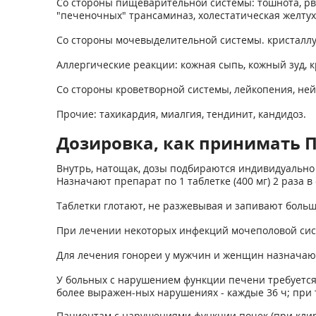
Со стороны пищеварительной системы: тошнота, рв
"печеночных" трансаминаз, холестатическая желтуха
Со стороны мочевыделительной системы. кристаллу
Аллергические реакции: кожная сыпь, кожный зуд, к
Со стороны кроветворной системы, лейкопения, ней
Прочие: тахикардия, миалгия, тендинит, кандидоз.
Дозировка, как принимать П
Внутрь, натощак, дозы подбираются индивидуально 
Назначают препарат по 1 таблетке (400 мг) 2 раза в 
Таблетки глотают, не разжевывая и запивают боль
При лечении некоторых инфекций мочеполовой систе
Для лечения гонореи у мужчин и женщин назначают
У больных с нарушением функции печени требуется
более выражен-ных нарушениях - каждые 36 ч; при 
Пациентам с нарушениями функции почек (при клире