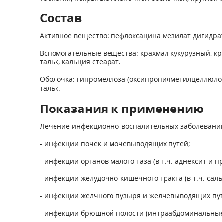
Состав
Активное вещество: пефлоксацина мезилат дигидрат (
Вспомогательные вещества: крахмал кукурузный, кр
тальк, кальция стеарат.
Оболочка: гипромеллоза (оксипропилметилцеллюлоза)
тальк.
Показания к применению
Лечение инфекционно-воспалительных заболеваний
- инфекции почек и мочевыводящих путей;
- инфекции органов малого таза (в т.ч. аднексит и пр
- инфекции желудочно-кишечного тракта (в т.ч. сал
- инфекции желчного пузыря и желчевыводящих путе
- инфекции брюшной полости (интраабдоминальные