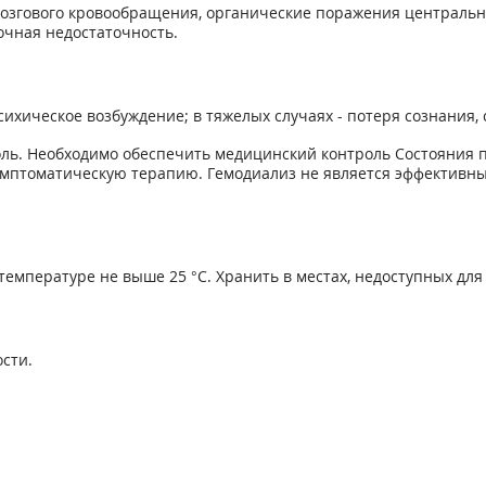
 мозгового кровообращения, органические поражения централь
очная недостаточность.
сихическое возбуждение; в тяжелых случаях - потеря сознания, 
ль. Необходимо обеспечить медицинский контроль Состояния п
имптоматическую терапию. Гемодиализ не является эффективн
температуре не выше 25 °С. Хранить в местах, недоступных для
ости.