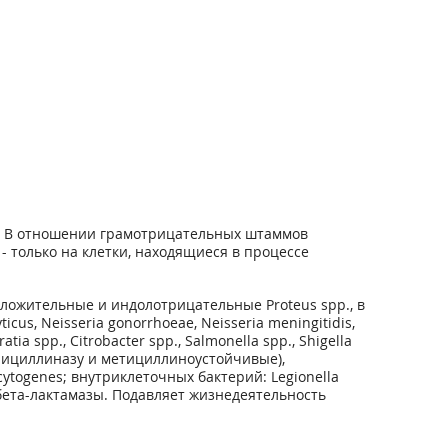
у. В отношении грамотрицательных штаммов
- только на клетки, находящиеся в процессе
положительные и индолотрицательные Proteus spp., в
yticus, Neisseria gonorrhoeae, Neisseria meningitidis,
ia spp., Citrobacter spp., Salmonella spp., Shigella
енициллиназу и метициллиноустойчивые),
nocytogenes; внутриклеточных бактерий: Legionella
х бета-лактамазы. Подавляет жизнедеятельность