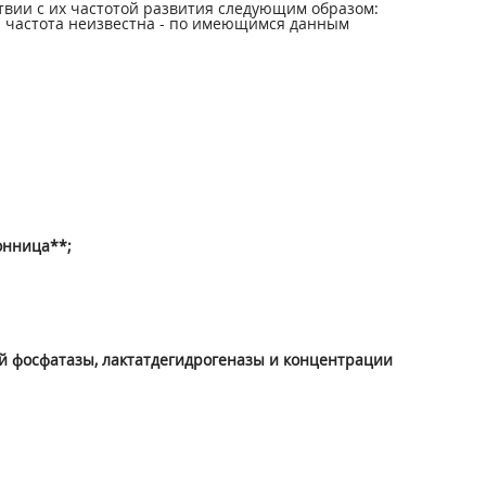
вии с их частотой развития следующим образом:
0000); частота неизвестна - по имеющимся данным
онница**;
ой фосфатазы, лактатдегидрогеназы и концентрации