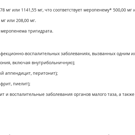
 мг или 1141,55 мг, что соответствует меропенему* 500,00 мг и
мг или 208,00 мг.
г меропенема тригидрата.
фекционно-воспалительных заболеваниях, вызванных одним и
мония, включая внутрибольничную);
й аппендицит, перитонит);
фрит, пиелит);
рит и воспалительные заболевания органов малого таза, а такж