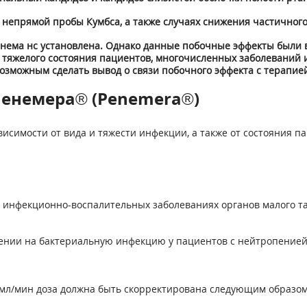
 непрямой пробы Кумбса, а также случаях снижения частичног
енема нс установлена. Однако данные побочные эффекты были
 тяжелого состояния пациентов, многочисленных заболеваний
озможным сделать вывод о связи побочного эффекта с терапие
Пенемера® (Penemera®)
исимости от вида и тяжести инфекции, а также от состояния п
инфекционно-воспалительных заболеваниях органов малого таза
ении на бактериальную инфекцию у пациентов с нейтропенией, 
1 мл/мин доза должна быть скорректирована следующим образом