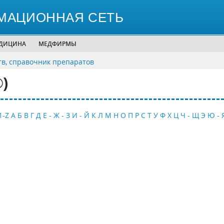
МАЦИОННАЯ СЕТЬ
ЕДИЦИНА
МЕДФИРМЫ
тв, справочник препаратов
)
1-Z
А
Б
В
Г
Д
Е - Ж - З
И - Й
К
Л
М
Н
О
П
Р
С
Т
У
Ф
Х
Ц
Ч - Щ
Э
Ю - 