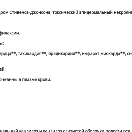
дром Стивенса-Джонсона, токсический эпидермальный некролиз
филаксии.
ы:
сердца**, тахикардия**, брадикардия**, инфаркт миокарда**,
ей:
очевины в плазме крови.
инальный кандидоз и кандидоз слизистой оболочки полости рта.