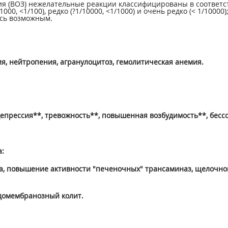
 (ВОЗ) нежелательные реакции классифицированы в соответст
?1/1000, <1/100), редко (?1/10000, <1/1000) и очень редко (< 1/1
ось возможным.
я, нейтропения, агранулоцитоз, гемолитическая анемия.
депрессия**, тревожность**, повышенная возбудимость**, бесс
:
вота, повышение активности "печеночных" трансаминаз, щелочн
вдомембранозный колит.