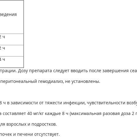
ведения
2 ч
2 ч
4 ч
рации. Дозу препарата следует вводить после завершения сеа
 перитонеальный гемодиализ, не установлены.
е 8 ч в зависимости от тяжести инфекции, чувствительности воз
оставляет 40 мг/кг каждые 8 ч (максимальная разовая доза 2 г
для взрослых и подростков.
очек и печени отсутствует.