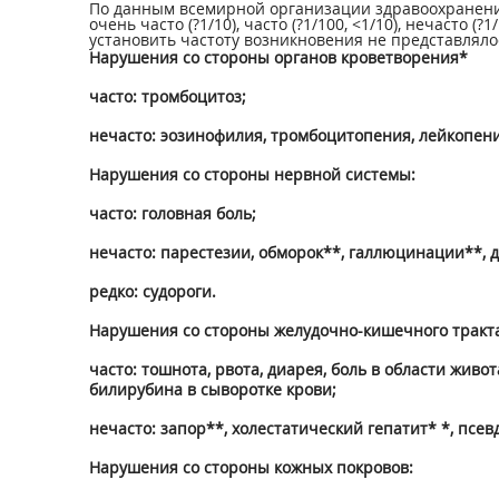
По данным всемирной организации здравоохранения
очень часто (?1/10), часто (?1/100, <1/10), нечасто (
установить частоту возникновения не представлял
Нарушения со стороны органов кроветворения*
часто: тромбоцитоз;
нечасто: эозинофилия, тромбоцитопения, лейкопени
Нарушения со стороны нервной системы:
часто: головная боль;
нечасто: парестезии, обморок**, галлюцинации**, 
редко: судороги.
Нарушения со стороны желудочно-кишечного тракта
часто: тошнота, рвота, диарея, боль в области жи
билирубина в сыворотке крови;
нечасто: запор**, холестатический гепатит* *, псе
Нарушения со стороны кожных покровов: