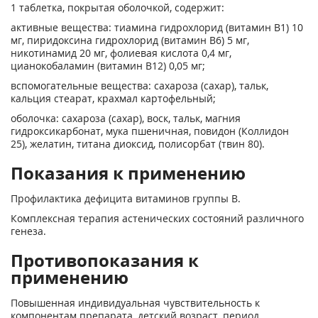
1 таблетка, покрытая оболочкой, содержит:
активные вещества: тиамина гидрохлорид (витамин B
1
) 10
мг, пиридоксина гидрохлорид (витамин В
6
) 5 мг,
никотинамид 20 мг, фолиевая кислота 0,4 мг,
цианокобаламин (витамин В
12
) 0,05 мг;
вспомогательные вещества: сахароза (сахар), тальк,
кальция стеарат, крахмал картофельный;
оболочка: сахароза (сахар), воск, тальк, магния
гидроксикарбонат, мука пшеничная, повидон (Коллидон
25), желатин, титана диоксид, полисорбат (твин 80).
Показания к применению
Профилактика дефицита витаминов группы В.
Комплексная терапия астенических состояний различного
генеза.
Противопоказания к
применению
Повышенная индивидуальная чувствительность к
компонентам препарата, детский возраст, период