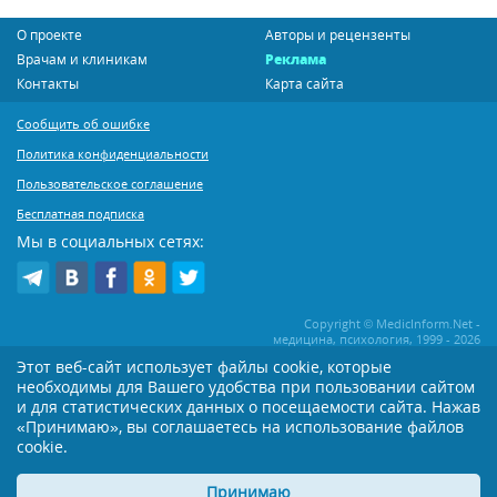
О проекте
Авторы и рецензенты
Врачам и клиникам
Реклама
Контакты
Карта сайта
Сообщить об ошибке
Политика конфиденциальности
Пользовательское соглашение
Бесплатная подписка
Мы в социальных сетях:
Copyright © MedicInform.Net -
медицина, психология, 1999 - 2026
Этот веб-сайт использует файлы cookie, которые
необходимы для Вашего удобства при пользовании сайтом
Копирование или иное распространение статей нашего сайта строго
воспрещается. Копирование раздела "Новости" допускается при наличии
и для статистических данных о посещаемости сайта. Нажав
активной открытой для поисковиков ссылки на MedicInform.Net
«Принимаю», вы соглашаетесь на использование файлов
cookie.
Материалы на сайте представлены в справочных целях. Редакция не всегда
разделяет мнение авторов опубликованных материалов. Перед
применением тех или иных рекомендаций настоятельно рекомендуется
Принимаю
посоветоваться с Вашим лечащим врачом!