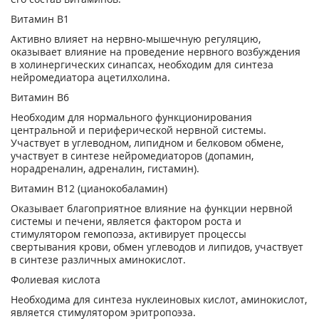
Витамин В
1
Активно влияет на нервно-мышечную регуляцию,
оказывает влияние на проведение нервного возбуждения
в холинергических синапсах, необходим для синтеза
нейромедиатора ацетилхолина.
Витамин В
6
Необходим для нормального функционирования
центральной и периферической нервной системы.
Участвует в углеводном, липидном и белковом обмене,
участвует в синтезе нейромедиаторов (допамин,
норадреналин, адреналин, гистамин).
Витамин В
12
(цианокобаламин)
Оказывает благоприятное влияние на функции нервной
системы и печени, является фактором роста и
стимулятором гемопоэза, активирует процессы
свертывания крови, обмен углеводов и липидов, участвует
в синтезе различных аминокислот.
Фолиевая кислота
Необходима для синтеза нуклеиновых кислот, аминокислот,
является стимулятором эритропоэза.