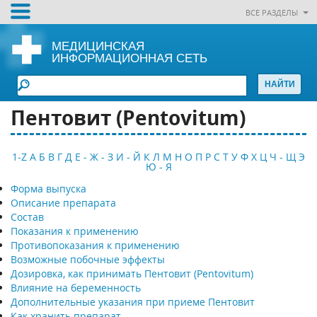
ВСЕ РАЗДЕЛЫ
МЕДИЦИНСКАЯ
ИНФОРМАЦИОННАЯ СЕТЬ
Пентовит (Pentovitum)
1-Z
А
Б
В
Г
Д
Е - Ж - З
И - Й
К
Л
М
Н
О
П
Р
С
Т
У
Ф
Х
Ц
Ч - Щ
Э
Ю - Я
Форма выпуска
Описание препарата
Состав
Показания к применению
Противопоказания к применению
Возможные побочные эффекты
Дозировка, как принимать Пентовит (Pentovitum)
Влияние на беременность
Дополнительные указания при приеме Пентовит
Как хранить препарат