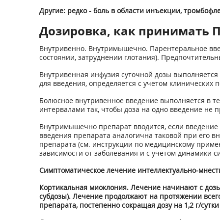
Другие: редко - боль в области инъекции, тромбофл
Дозировка, как принимать П
Внутривенно. Внутримышечно. Парентеральное вве
состоянии, затруднении глотания). Предпочтительн
Внутривенная инфузия суточной дозы выполняется ч
для введения, определяется с учетом клинических 
Болюсное внутривенное введение выполняется в теч
интервалами так, чтобы доза на одно введение не п
Внутримышечно препарат вводится, если введение 
введения препарата аналогична таковой при его 
препарата (см. инструкции по медицинскому приме
зависимости от заболевания и с учетом динамики с
Симптоматическое лечение интеллектуально-мнестиче
Кортикальная миоклония. Лечение начинают с дозы 7,
субдозы). Лечение продолжают на протяжении всег
препарата, постепенно сокращая дозу на 1,2 г/сутки