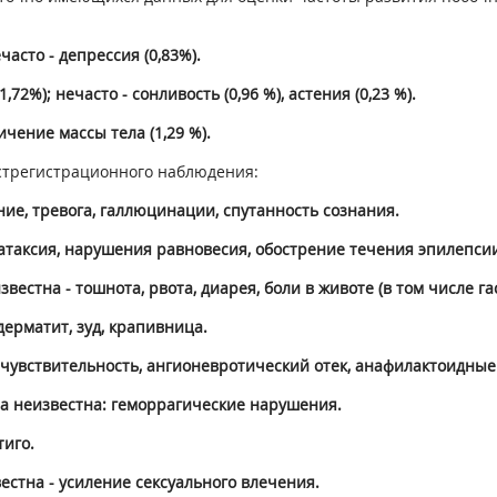
часто - депрессия (0,83%).
2%); нечасто - сонливость (0,96 %), астения (0,23 %).
чение массы тела (1,29 %).
стрегистрационного наблюдения:
ние, тревога, галлюцинации, спутанность сознания.
атаксия, нарушения равновесия, обострение течения эпилепсии,
стна - тошнота, рвота, диарея, боли в животе (в том числе га
дерматит, зуд, крапивница.
рчувствительность, ангионевротический отек, анафилактоидные
та неизвестна: геморрагические нарушения.
тиго.
естна - усиление сексуального влечения.