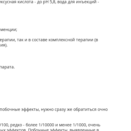
сусная кислота - до pH 5,8, вода для инъекций -
еменции;
апии, так и в составе комплексной терапии (в
ия).
парата.
побочные эффекты, нужно сразу же обратиться очно
/100, редко - более 1/10000 и менее 1/1000, очень
чных эффектов. Побочные эффекты, выявленные в