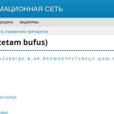
МАЦИОННАЯ СЕТЬ
ЕДИЦИНА
МЕДФИРМЫ
тв, справочник препаратов
cetam bufus)
1-Z
А
Б
В
Г
Д
Е - Ж - З
И - Й
К
Л
М
Н
О
П
Р
С
Т
У
Ф
Х
Ц
Ч - Щ
Э
Ю - 
am bufus)
уфус