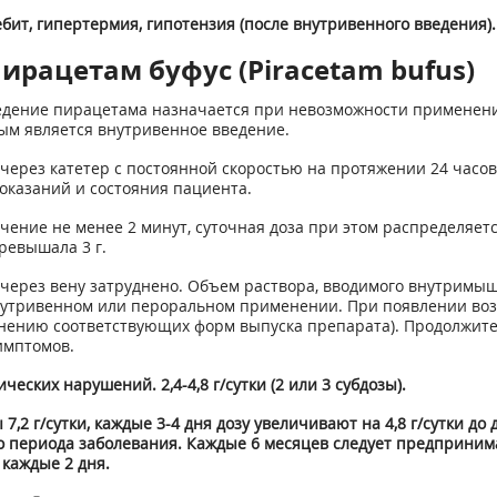
ебит, гипертермия, гипотензия (после внутривенного введения).
ирацетам буфус (Piracetam bufus)
дение пирацетама назначается при невозможности применени
ым является внутривенное введение.
ерез катетер с постоянной скоростью на протяжении 24 часов
показаний и состояния пациента.
ение не менее 2 минут, суточная доза при этом распределяетс
ревышала 3 г.
через вену затруднено. Объем раствора, вводимого внутримыш
внутривенном или пероральном применении. При появлении во
нению соответствующих форм выпуска препарата). Продолжите
имптомов.
ских нарушений. 2,4-4,8 г/сутки (2 или 3 субдозы).
2 г/сутки, каждые 3-4 дня дозу увеличивают на 4,8 г/сутки до 
о периода заболевания. Каждые 6 месяцев следует предприни
 каждые 2 дня.