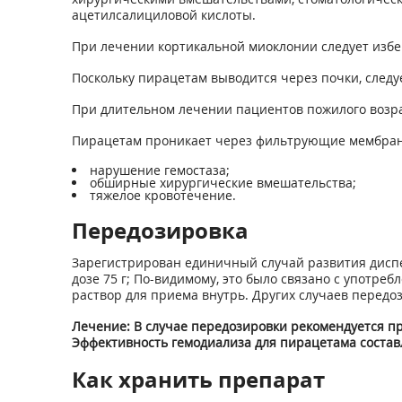
ацетилсалициловой кислоты.
При лечении кортикальной миоклонии следует избег
Поскольку пирацетам выводится через почки, след
При длительном лечении пациентов пожилого возра
Пирацетам проникает через фильтрующие мембран
нарушение гемостаза;
обширные хирургические вмешательства;
тяжелое кровотечение.
Передозировка
Зарегистрирован единичный случай развития диспе
дозе 75 г; По-видимому, это было связано с употр
раствор для приема внутрь. Других случаев передо
Лечение: В случае передозировки рекомендуется п
Эффективность гемодиализа для пирацетама составл
Как хранить препарат