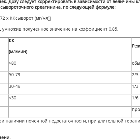
к. Дозу следует корректировать в зависимости от величины кл
 сывороточного креатинина, по следующей формуле:
[72 х КК
сыворот
(мг/мл)]
 умножив полученное значение на коэффициент 0,85.
КК
Реж
(мл/мин)
>80
обы
50-79
2/3
30-49
1/3
<30
1/6
-
про
ри наличии почечной недостаточности, при длительной терап
чени.