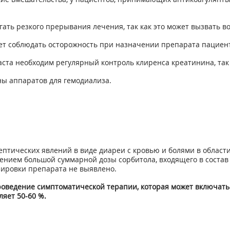
ать резкого прерывания лечения, так как это может вызвать в
ует соблюдать осторожность при назначении препарата пациен
ста необходим регулярный контроль клиренса креатинина, так 
ы аппаратов для гемодиализа.
птических явлений в виде диареи с кровью и болями в област
еблением большой суммарной дозы сорбитола, входящего в сост
зировки препарата не выявлено.
роведение симптоматической терапии, которая может включать 
яет 50-60 %.