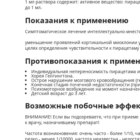
1 мл раствора содержит: активное вещество: пирацета
до 1 мл.
Показания к применению
Симптоматическое лечение интеллектуально-мнести
уменьшение проявлений кортикальной миоклонии у ч
целях определения чувствительности к пирацетаму 
Противопоказания к приме
Индивидуальная непереносимость пирацетама ил
Хорея Гентингтона.
Острое нарушение мозгового кровообращения (г
Конечная стадия почечной недостаточности (при
Психомоторное возбуждение на момент назначен
Детский возраст до 3 лет.
Возможные побочные эффе
ВНИМАНИЕ! Если вы подозреваете, что при приеме 
к врачу, назначившему препарат!
Частота возникновения: очень часто - более 1/10, час
редко - менее 1/10000, частота неизвестна - недо