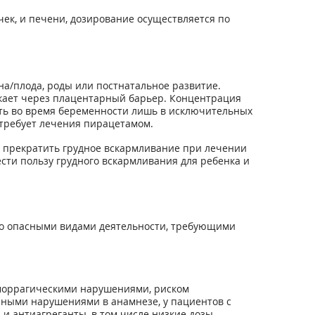
к, и печени, дозирование осуществляется по
а/плода, роды или постнатальное развитие.
кает через плацентарный барьер. Концентрация
ать во время беременности лишь в исключительных
 требует лечения пирацетамом.
т прекратить грудное вскармливание при лечении
сти пользу грудного вскармливания для ребенка и
но опасными видами деятельности, требующими
еморрагическими нарушениями, риском
рными нарушениями в анамнезе, у пациентов с
и антиагреганты, в том числе низкие дозы