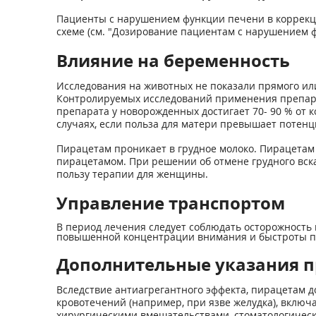
Пациенты с нарушением функции печени в коррекци
схеме (см. "Дозирование пациентам с нарушением ф
Влияние на беременность
Исследования на животных не показали прямого ил
Контролируемых исследований применения препара
препарата у новорожденных достигает 70- 90 % от 
случаях, если польза для матери превышает потенц
Пирацетам проникает в грудное молоко. Пирацетам
пирацетамом. При решении об отмене грудного вска
пользу терапии для женщины.
Управление транспортом
В период лечения следует соблюдать осторожность
повышенной концентрации внимания и быстроты п
Дополнительные указания п
Вследствие антиагрегантного эффекта, пирацетам 
кровотечений (например, при язве желудка), вклю
хирургическими вмешательствами, стоматологическ