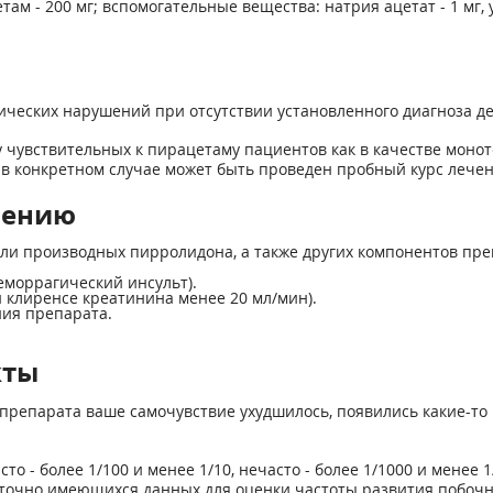
м - 200 мг; вспомогательные вещества: натрия ацетат - 1 мг, ук
ческих нарушений при отсутствии установленного диагноза д
увствительных к пирацетаму пациентов как в качестве монотер
в конкретном случае может быть проведен пробный курс лечен
нению
и производных пирролидона, а также других компонентов пре
еморрагический инсульт).
 клиренсе креатинина менее 20 мл/мин).
ия препарата.
кты
препарата ваше самочувствие ухудшилось, появились какие-то 
то - более 1/100 и менее 1/10, нечасто - более 1/1000 и менее 1
статочно имеющихся данных для оценки частоты развития побо