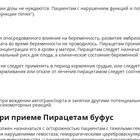
и дозы не нуждаются. Пациентам с нарушением функций и поче
ункции почек").
и опосредованного влияния на беременность, развитие эмбрион
та во время беременности не проводилось. Пирацетам прони
концентрации его в крови у матери. Пирацетам следует назнач
иальный риск для плода, а клиническое состояние беременной
 не следует применять в период кормления грудью, или следуе
рмливания или отказе от лечения пирацетамом следует соотне
 при вождении автотранспорта и занятии другими потенциаль
сихомоторных реакций.
ри приеме Пирацетам буфус
должен назначаться с осторожностью пациентам с тяжелыми г
чая нарушениями гемостаза, геморрагическими цереброваскуля
ие вмешательства, у пациентов, принимающих антикоагулянты 