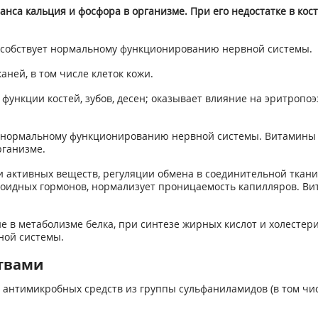
нса кальция и фосфора в организме. При его недостатке в ко
особствует нормальному функционированию нервной системы.
ней, в том числе клеток кожи.
функции костей, зубов, десен; оказывает влияние на эритроп
ет нормальному функционированию нервной системы. Витамины
рганизме.
и активных веществ, регуляции обмена в соединительной ткани
роидных гормонов, нормализует проницаемость капилляров. Ви
е в метаболизме белка, при синтезе жирных кислот и холестер
ной системы.
твами
антимикробных средств из группы сульфаниламидов (в том чис