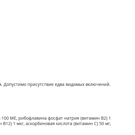
ом. Допустимо присутствие едва видимых включений.
) 100 ME, рибофлавина фосфат натрия (витамин В
2
) 1
н В
12
) 1 мкг, аскорбиновая кислота (витамин С) 50 мг,