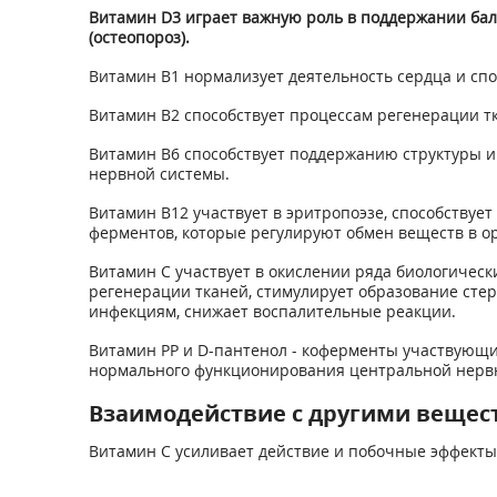
Витамин D
3
играет важную роль в поддержании бала
(остеопороз).
Витамин В
1
нормализует деятельность сердца и сп
Витамин В
2
способствует процессам регенерации тка
Витамин В
6
способствует поддержанию структуры и 
нервной системы.
Витамин В
12
участвует в эритропоэзе, способству
ферментов, которые регулируют обмен веществ в о
Витамин С участвует в окислении ряда биологическ
регенерации тканей, стимулирует образование сте
инфекциям, снижает воспалительные реакции.
Витамин РР и D-пантенол - коферменты участвующи
нормального функционирования центральной нерв
Взаимодействие с другими вещес
Витамин С усиливает действие и побочные эффекты 