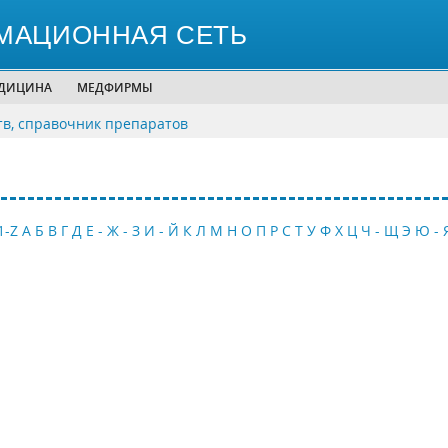
МАЦИОННАЯ СЕТЬ
ЕДИЦИНА
МЕДФИРМЫ
тв, справочник препаратов
1-Z
А
Б
В
Г
Д
Е - Ж - З
И - Й
К
Л
М
Н
О
П
Р
С
Т
У
Ф
Х
Ц
Ч - Щ
Э
Ю - 