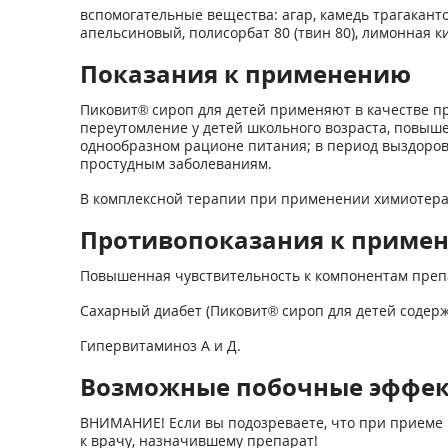
вспомогательные вещества: агар, камедь трагаканто
апельсиновый, полисорбат 80 (твин 80), лимонная ки
Показания к применению
Пиковит® сироп для детей применяют в качестве п
переутомление у детей школьного возраста, повыше
однообразном рационе питания; в период выздоро
простудным заболеваниям.
В комплексной терапии при применении химиотера
Противопоказания к приме
Повышенная чувствительность к компонентам преп
Сахарный диабет (Пиковит® сироп для детей содержит
Гипервитаминоз А и Д.
Возможные побочные эффе
ВНИМАНИЕ! Если вы подозреваете, что при приеме 
к врачу, назначившему препарат!