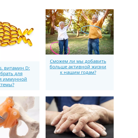
Сможем ли мы добавить
больше активной жизни
s. витамин D:
к нашим годам?
брать для
я иммунной
стемы?