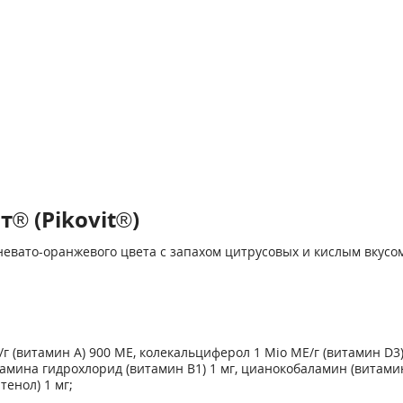
® (Pikovit®)
ичневато-оранжевого цвета с запахом цитрусовых и кислым вкус
г (витамин А) 900 ME, колекальциферол 1 Mio МЕ/г (витамин D
3
 тиамина гидрохлорид (витамин В
1
) 1 мг, цианокобаламин (витами
тенол) 1 мг;