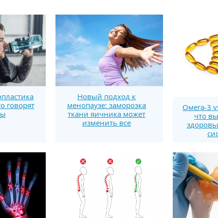
пластика
Новый подход к
то говорят
менопаузе: заморозка
Омега-3 v
ты
ткани яичника может
что вы
изменить все
здоровь
си