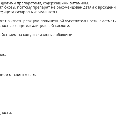
с другими препаратами, содержащими витамины.
 г глюкозы, поэтому препарат не рекомендован детям с врожде
ефицита сахарозы/изомальтозы.
может вызвать реакцию повышенной чувствительности, с астма
ностью к ацетилсалициловой кислоте.
йствием на кожу и слизистые оболочки.
ло.
ном от света месте.
ности.