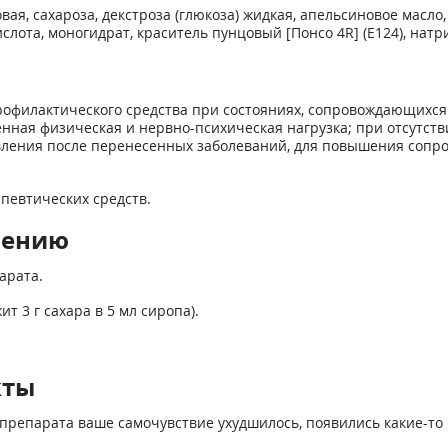
вая, сахароза, декстроза (глюкоза) жидкая, апельсиновое масл
слота, моногидрат, краситель пунцовый [Понсо 4R] (Е124), натр
рофилактического средства при состояниях, сопровождающихс
нная физическая и нервно-психическая нагрузка; при отсутст
вления после перенесенных заболеваний, для повышения сопр
певтических средств.
нению
арата.
 3 г сахара в 5 мл сиропа).
кты
препарата ваше самочувствие ухудшилось, появились какие-то 