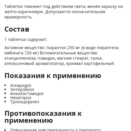
Таблетки темнеют под действием света, меняя окраску на
желто-коричневую. Допускается незначительная
мраморность.
Состав
1 таблетка содержит:
Активное вещество: пирантел 250 мг (в виде пирантела
эмбоната 720 мг) Вспомогательные вещества:
этилцеллюлоза, повидон, магния стеарат, тальк,
апельсиновый ароматизатор, крахмал картофельный.
Показания к применению
Аскаридоз
Энтеробиоз
Анкилостомидоз
Некатороз
Трихоцефалез
Противопоказания к
применению
Повышенная чувствительность к препарату;