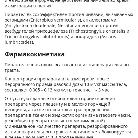
и на их зрелые формы, не действует на личинки во время
их миграции в тканях.
Пирантел высокоэффективен против инвазий, вызываемых
острицами (Enterobius vermicularis), анкилостомами
(Ancylostoma doudenale, Necator americanus), против
возбудителей трихоцефалеза (Trichostrongylus orientalis и
Trichostrongylus colubriformis) и аскаридоза (Ascaris
lumbricoides).
Фармакокинетика
Пирантел очень плохо всасывается из пищеварительного
тракта.
Концентрация препарата в плазме крови, после
перорального приема разовой дозы 10 мг/кг массы тела,
составляет 0,005 - 0,13 мкг/мл в течение 1 - 3 час.
Отсутствуют данные относительно проникновения
препарата через плаценту и в молоко кормящей
женщины, а также относительно распределения
препарата в тканях и жидкостях организма (теоретически,
резорбция препарата является минимальной).
Минимальное количество препарата, резорбированного
из пищеварительного тракта, частично метаболизируется
в печени до N-метил-1,3-пропандиамина.