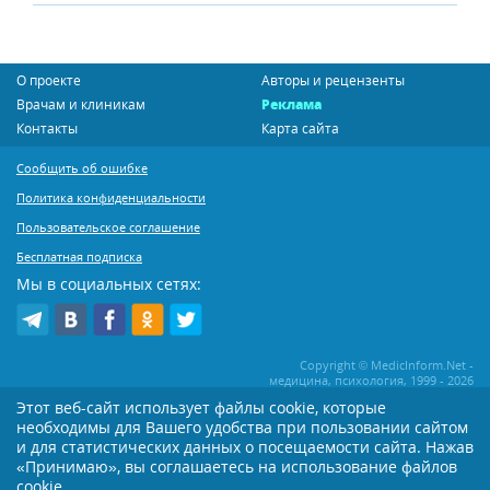
О проекте
Авторы и рецензенты
Врачам и клиникам
Реклама
Контакты
Карта сайта
Сообщить об ошибке
Политика конфиденциальности
Пользовательское соглашение
Бесплатная подписка
Мы в социальных сетях:
Copyright © MedicInform.Net -
медицина, психология, 1999 - 2026
Этот веб-сайт использует файлы cookie, которые
необходимы для Вашего удобства при пользовании сайтом
Копирование или иное распространение статей нашего сайта строго
воспрещается. Копирование раздела "Новости" допускается при наличии
и для статистических данных о посещаемости сайта. Нажав
активной открытой для поисковиков ссылки на MedicInform.Net
«Принимаю», вы соглашаетесь на использование файлов
cookie.
Материалы на сайте представлены в справочных целях. Редакция не всегда