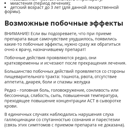
миастения (период лечения);
детский возраст до 3 лет (для данной лекарственной
формы).
Возможные побочные эффекты
ВНИМАНИЕ! Если вы подозреваете, что при приеме
препарата ваше самочувствие ухудшилось, появились
какие-то побочные эффекты, нужно сразу же обратиться
очно к врачу, назначившему препарат!
Побочные действия проявляются редко, они
кратковременны и исчезают после прекращения лечения.
Большинство побочных действий проявляется со стороны
пищеварительного тракта: тошнота, рвота, отсутствие
аппетита, диарея, боли и спазмы желудка
Редко - головная боль, головокружение, сонливость или
бессонница, слабость, сыпь, повышенная температура,
преходящее повышение концентрации ACT в сыворотке
крови.
В единичных случаях наблюдались нарушения слуха
галлюцинации со спутанностью сознания и парестезии
(связь этих симптомов с приемом препарата не доказана).