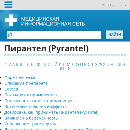
ВСЕ РАЗДЕЛЫ
МЕДИЦИНСКАЯ
ИНФОРМАЦИОННАЯ СЕТЬ
Пирантел (Pyrantel)
1-Z
А
Б
В
Г
Д
Е - Ж - З
И - Й
К
Л
М
Н
О
П
Р
С
Т
У
Ф
Х
Ц
Ч - Щ
Э
Ю - Я
Форма выпуска
Описание препарата
Состав
Показания к применению
Противопоказания к применению
Возможные побочные эффекты
Дозировка, как принимать Пирантел (Pyrantel)
Влияние на беременность
Управление транспортом
Дополнительные указания при приеме Пирантел