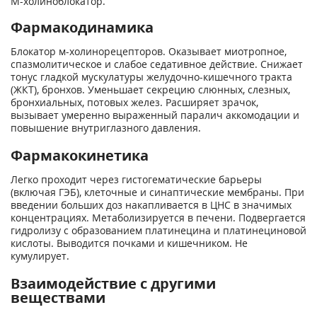
М-холиноблокатор.
Фармакодинамика
Блокатор м-холинорецепторов. Оказывает миотропное,
спазмолитическое и слабое седативное действие. Снижает
тонус гладкой мускулатуры желудочно-кишечного тракта
(ЖКТ), бронхов. Уменьшает секрецию слюнных, слезных,
бронхиальных, потовых желез. Расширяет зрачок,
вызывает умеренно выраженный паралич аккомодации и
повышение внутриглазного давления.
Фармакокинетика
Легко проходит через гистогематические барьеры
(включая ГЭБ), клеточные и синаптические мембраны. При
введении больших доз накапливается в ЦНС в значимых
концентрациях. Метаболизируется в печени. Подвергается
гидролизу с образованием платинецина и платинециновой
кислоты. Выводится почками и кишечником. Не
кумулирует.
Взаимодействие с другими
веществами