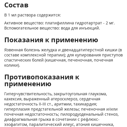
Состав
В 1 мл раствора содержится:
Активное вещество: платифиллина гидротартрат - 2 мг.
Вспомогательное вещество: вода для инъекций.
Показания к применению
Язвенная болезнь желудка и двенадцатиперстной кишки (в
составе комплексной терапии); для купирования приступов
спастических болей (кишечная, печеночная, почечная
колики).
Противопоказания к
применению
Гиперчувствительность, закрытоугольная глаукома,
кахексия, выраженный атеросклероз, сердечная
недостаточность II-III ст., аритмии, тахикардия;
гиперплазия предстательной железы; печеночная и/или
почечная недостаточность; пилородуоденальный стеноз,
диафрагмальная грыжа в сочетании с рефлюкс-
эзофагитом, паралитический илеус, атония кишечника,