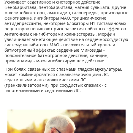
Усиливает седативное и снотворное действие
фенобарбитала, пентобарбитала, магния сульфата. Другие
м-холиноблокаторы, амантадин, галоперидол, производные
фенотиазина, ингибиторы МАО, трициклические
антидепрессанты, некоторые блокаторы Н1-гистаминовых
рецепторов повышают риск развития побочных эффектов.
Антагонизм с ингибиторами холинэстеразы. Морфин
увеличивает угнетающее действие на сердечнососудистую
систему; ингибиторы МАО - положительный хроно- и
батмотропный эффекты; сердечные гликозиды -
положительное батмотропное действие; хинидин,
прокаинамид - м-холиноблокирующее действие.
При болях, связанных со спазмами гладкой мускулатуры,
может комбинироваться с анальгезирующими ЛС,
седативными и анксиолитическими ЛС
(транквилизаторами), при сосудистых спазмах - с
гипотензивными и седативными ЛС.