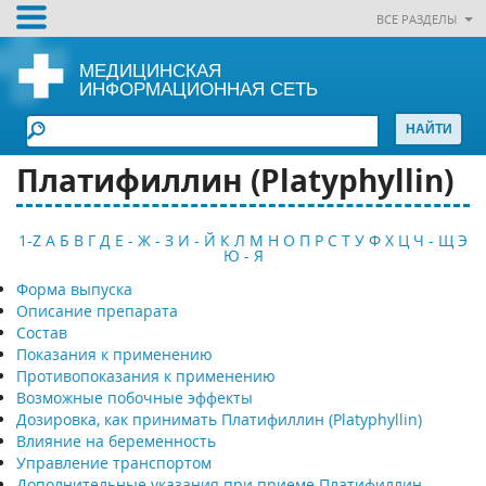
ВСЕ РАЗДЕЛЫ
МЕДИЦИНСКАЯ
ИНФОРМАЦИОННАЯ СЕТЬ
Платифиллин (Platyphyllin)
1-Z
А
Б
В
Г
Д
Е - Ж - З
И - Й
К
Л
М
Н
О
П
Р
С
Т
У
Ф
Х
Ц
Ч - Щ
Э
Ю - Я
Форма выпуска
Описание препарата
Состав
Показания к применению
Противопоказания к применению
Возможные побочные эффекты
Дозировка, как принимать Платифиллин (Platyphyllin)
Влияние на беременность
Управление транспортом
Дополнительные указания при приеме Платифиллин