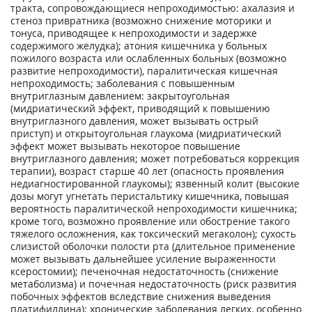
тракта, сопровождающиеся непроходимостью: ахалазия и
стеноз привратника (возможно снижение моторики и
тонуса, приводящее к непроходимости и задержке
содержимого желудка); атония кишечника у больных
пожилого возраста или ослабленных больных (возможно
развитие непроходимости), паралитическая кишечная
непроходимость; заболевания с повышенным
внутриглазным давлением: закрытоугольная
(мидриатический эффект, приводящий к повышению
внутриглазного давления, может вызывать острый
приступ) и открытоугольная глаукома (мидриатический
эффект может вызывать некоторое повышение
внутриглазного давления; может потребоваться коррекция
терапии), возраст старше 40 лет (опасность проявления
недиагностированной глаукомы); язвенный колит (высокие
дозы могут угнетать перистальтику кишечника, повышая
вероятность паралитической непроходимости кишечника;
кроме того, возможно проявление или обострение такого
тяжелого осложнения, как токсический мегаколон); сухость
слизистой оболочки полости рта (длительное применение
может вызывать дальнейшее усиление выраженности
ксеростомии); печеночная недостаточность (снижение
метаболизма) и почечная недостаточность (риск развития
побочных эффектов вследствие снижения выведения
платифиллина); хронические заболевания легких, особенно