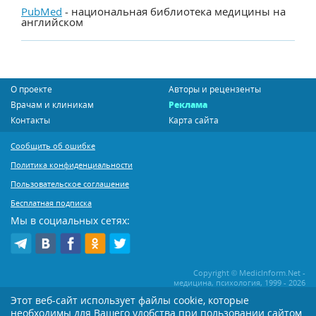
PubMed
- национальная библиотека медицины на
английском
О проекте
Авторы и рецензенты
Врачам и клиникам
Реклама
Контакты
Карта сайта
Сообщить об ошибке
Политика конфиденциальности
Пользовательское соглашение
Бесплатная подписка
Мы в социальных сетях:
Copyright © MedicInform.Net -
медицина, психология, 1999 - 2026
Этот веб-сайт использует файлы cookie, которые
необходимы для Вашего удобства при пользовании сайтом
Копирование или иное распространение статей нашего сайта строго