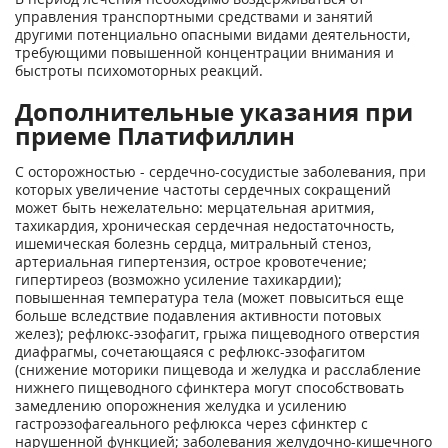
управления транспортными средствами и занятий
другими потенциально опасными видами деятельности,
требующими повышенной концентрации внимания и
быстроты психомоторных реакций.
Дополнительные указания при
приеме Платифиллин
С осторожностью - сердечно-сосудистые заболевания, при
которых увеличение частоты сердечных сокращений
может быть нежелательно: мерцательная аритмия,
тахикардия, хроническая сердечная недостаточность,
ишемическая болезнь сердца, митральный стеноз,
артериальная гипертензия, острое кровотечение;
гипертиреоз (возможно усиление тахикардии);
повышенная температура тела (может повыситься еще
больше вследствие подавления активности потовых
желез); рефлюкс-эзофагит, грыжа пищеводного отверстия
диафрагмы, сочетающаяся с рефлюкс-эзофагитом
(снижение моторики пищевода и желудка и расслабление
нижнего пищеводного сфинктера могут способствовать
замедлению опорожнения желудка и усилению
гастроэзофагеального рефлюкса через сфинктер с
нарушенной функцией; заболевания желудочно-кишечного