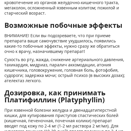
кровотечение из органов желудочно-кишечного тракта,
мегаколон, осложненный язвенным колитом; пожилой и
старческий возраст.
Возможные побочные эффекты
ВНИМАНИЕ! Если вы подозреваете, что при приеме
препарата ваше самочувствие ухудшилось, появились
какие-то побочные эффекты, нужно сразу же обратиться
очно к врачу, назначившему препарат!
Сухость во рту, жажда, снижение артериального давления,
тахикардия, мидриаз, паралич аккомодации, атония
кишечника, головокружение, головная боль, фотофобия,
судороги; задержка мочи; острый психоз (в высоких дозах);
ателектаз легкого.
Дозировка, как принимать
Платифиллин (Platyphyllin)
При язвенной болезни желудка и двенадцатиперстной
кишки, для купирования приступов спастических болей
(кишечная, печеночная, почечная колики) препарат
вводят под кожу по 2-4 мг (1-2 мл раствора 2 мг/мл). Для