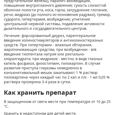
предстательной железы), паралич аккомодации,
повышение внутриглазного давления; сухость слизистой
оболочки полости рта, носа, горла, затруднение глотания,
речи, мидриаз (до полного исчезновения радужки), тремор,
судороги, гипертермия, возбуждение, угнетение
центральной нервной системы, подавление активности
дыхательного и сосудодвигательного центров.
Лечение: форсированный диурез, парентеральное
введение холиностимуляторов и антихолинэстеразных
средств. При гипертермии - влажные обтирания,
жаропонижающие средства; при возбуждении - в/в
введение тиопентала натрия или ректально-
хлоралгидрата; при мидриазе - местно, в виде глазных
капель фосфакол, физостигмин, пилокарпин. В случае
развития приступа глаукомы немедленно в
конъюнктивальный мешок закапывают 1 % раствор
пилокарпина через каждый час по 2 кап и п/к - 1 мл 0,05 %
раствора прозерина 3-4 раза в сутки.
Как хранить препарат
В защищенном от света месте при температуре от 10 до 25
°С.
Хранить в недоступном для детей месте.