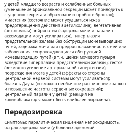
у детей младшего возраста и ослабленных больных
(уменьшение бронхиальной секреции может приводить к
сгущению секрета и образованию пробок в бронхах);
миастения (состояние может ухудшаться из-за
предотвращения действия ацетилхолина); вегетативная
(автономная) нейропатия (задержка мочи и паралич
аккомодации могут усиливаться), гиперплазия
предстательной железы без обструкции мочевыводящих
путей, задержка мочи или предрасположенность к ней или
заболевания, сопровождающиеся обструкцией
мочевыводящих путей (в т.ч. шейки мочевого пузыря
вследствие гиперплазии предстательной железы); гестоз
(возможно усиление артериальной гипертензии);
повреждения мозга у детей (эффекты со стороны
центральной нервной системы могут усиливаться);
болезнь Дауна (возможно необычное расширение зрачков
и повышение частоты сердечных сокращений);
центральный паралич у детей (реакция на
холиноблокаторы может быть наиболее выражена).
Передозировка
Симптомы: паралитическая кишечная непроходимость,
острая задержка мочи (у больных аденомой