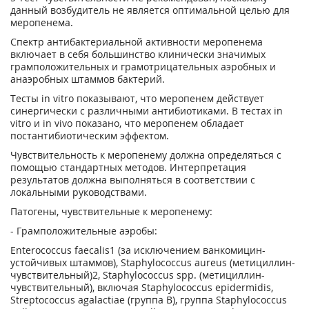
данный возбудитель не является оптимальной целью для
меропенема.
Спектр антибактериальной активности меропенема
включает в себя большинство клинически значимых
грамположительных и грамотрицательных аэробных и
анаэробных штаммов бактерий.
Тесты in vitro показывают, что меропенем действует
синергически с различными антибиотиками. В тестах in
vitro и in vivo показано, что меропенем обладает
постантибиотическим эффектом.
Чувствительность к меропенему должна определяться с
помощью стандартных методов. Интерпретация
результатов должна выполняться в соответствии с
локальными руководствами.
Патогены, чувствительные к меропенему:
- Грамположительные аэробы:
Enterococcus faecalis
1
(за исключением ванкомицин-
устойчивых штаммов), Staphylococcus aureus (метициллин-
чувствительный)
2
, Staphylococcus spp. (метициллин-
чувствительный), включая Staphylococcus epidermidis,
Streptococcus agalactiae (группа В), группа Staphylococcus