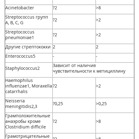
Acinetobacter
?2
>8
Streptococcus групп
?2
>2
А, В, С, G
Streptococcus
?2
>2
pneumoniae
1
Другие стрептококки
2
2
Enterococcus
5
-
-
Зависит от наличия
Staphylococcus
2
чувствительности к метициллину
Haemophilus
influenzae
1
, Moraxella
?2
>2
catarrhalis
Neisseria
?0,25
>0,25
meningitidis
2
,
3
Грамположительные
анаэробы кроме
?2
>8
Clostridium difficile
Грамотрицательные
?2
>8