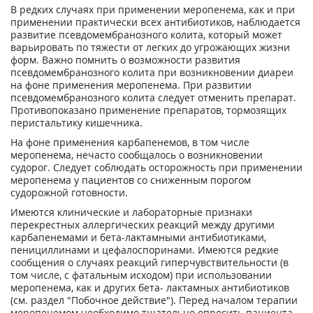
В редких случаях при применении меропенема, как и при
применении практически всех антибиотиков, наблюдается
развитие псевдомембранозного колита, который может
варьировать по тяжести от легких до угрожающих жизни
форм. Важно помнить о возможности развития
псевдомембранозного колита при возникновении диареи
на фоне применения меропенема. При развитии
псевдомембранозного колита следует отменить препарат.
Противопоказано применение препаратов, тормозящих
перистальтику кишечника.
На фоне применения карбапенемов, в том числе
меропенема, нечасто сообщалось о возникновении
судорог. Следует соблюдать осторожность при применении
меропенема у пациентов со сниженным порогом
судорожной готовности.
Имеются клинические и лабораторные признаки
перекрестных аллергических реакций между другими
карбапенемами и бета-лактамными антибиотиками,
пенициллинами и цефалоспоринами. Имеются редкие
сообщения о случаях реакций гиперчувствительности (в
том числе, с фатальным исходом) при использовании
меропенема, как и других бета- лактамных антибиотиков
(см. раздел "Побочное действие"). Перед началом терапии
меропенемом необходимо тщательно опросить пациента,