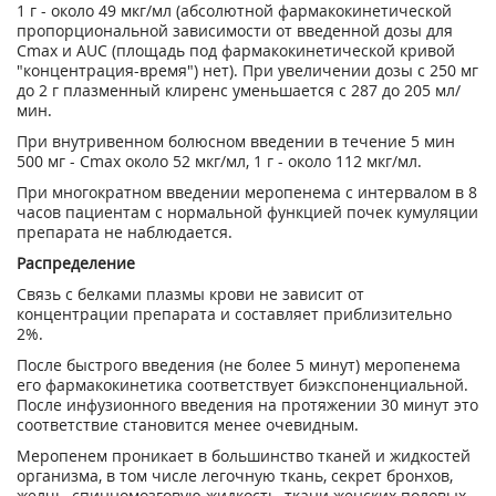
1 г - около 49 мкг/мл (абсолютной фармакокинетической
пропорциональной зависимости от введенной дозы для
С
mах
и AUC (площадь под фармакокинетической кривой
"концентрация-время") нет). При увеличении дозы с 250 мг
до 2 г плазменный клиренс уменьшается с 287 до 205 мл/
мин.
При внутривенном болюсном введении в течение 5 мин
500 мг - С
mах
около 52 мкг/мл, 1 г - около 112 мкг/мл.
При многократном введении меропенема с интервалом в 8
часов пациентам с нормальной функцией почек кумуляции
препарата не наблюдается.
Распределение
Связь с белками плазмы крови не зависит от
концентрации препарата и составляет приблизительно
2%.
После быстрого введения (не более 5 минут) меропенема
его фармакокинетика соответствует биэкспоненциальной.
После инфузионного введения на протяжении 30 минут это
соответствие становится менее очевидным.
Меропенем проникает в большинство тканей и жидкостей
организма, в том числе легочную ткань, секрет бронхов,
желчь, спинномозговую жидкость, ткани женских половых