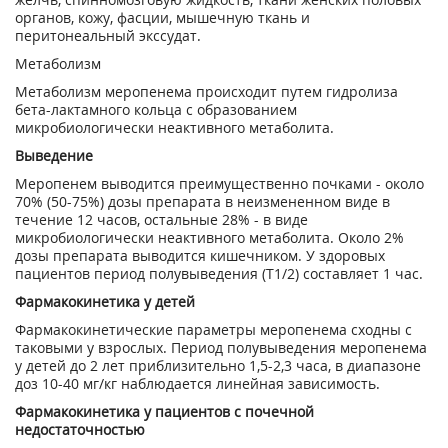
органов, кожу, фасции, мышечную ткань и
перитонеальный экссудат.
Метаболизм
Метаболизм меропенема происходит путем гидролиза
бета-лактамного кольца с образованием
микробиологически неактивного метаболита.
Выведение
Меропенем выводится преимущественно почками - около
70% (50-75%) дозы препарата в неизмененном виде в
течение 12 часов, остальные 28% - в виде
микробиологически неактивного метаболита. Около 2%
дозы препарата выводится кишечником. У здоровых
пациентов период полувыведения (Т
1/2
) составляет 1 час.
Фармакокинетика у детей
Фармакокинетические параметры меропенема сходны с
таковыми у взрослых. Период полувыведения меропенема
у детей до 2 лет приблизительно 1,5-2,3 часа, в диапазоне
доз 10-40 мг/кг наблюдается линейная зависимость.
Фармакокинетика у пациентов с почечной
недостаточностью