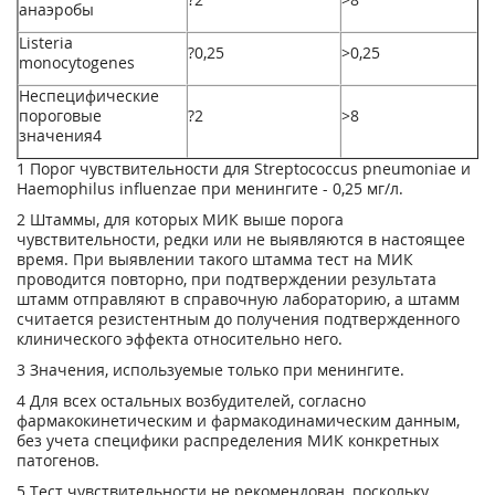
анаэробы
Listeria
?0,25
>0,25
monocytogenes
Неспецифические
пороговые
?2
>8
значения
4
1
Порог чувствительности для Streptococcus pneumoniae и
Haemophilus influenzae при менингите - 0,25 мг/л.
2
Штаммы, для которых МИК выше порога
чувствительности, редки или не выявляются в настоящее
время. При выявлении такого штамма тест на МИК
проводится повторно, при подтверждении результата
штамм отправляют в справочную лабораторию, а штамм
считается резистентным до получения подтвержденного
клинического эффекта относительно него.
3
Значения, используемые только при менингите.
4
Для всех остальных возбудителей, согласно
фармакокинетическим и фармакодинамическим данным,
без учета специфики распределения МИК конкретных
патогенов.
5
Тест чувствительности не рекомендован, поскольку