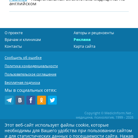
английском
О проекте
Авторы и рецензенты
Врачам и клиникам
Реклама
Контакты
Карта сайта
Сообщить об ошибке
Политика конфиденциальности
Пользовательское соглашение
Бесплатная подписка
Мы в социальных сетях:
Copyright © MedicInform.Net -
медицина, психология, 1999 - 2026
Этот веб-сайт использует файлы cookie, которые
необходимы для Вашего удобства при пользовании сайтом
Копирование или иное распространение статей нашего сайта строго
воспрещается. Копирование раздела "Новости" допускается при наличии
и для статистических данных о посещаемости сайта. Нажав