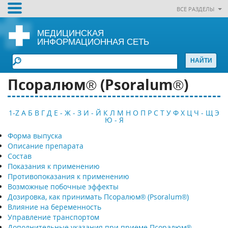
ВСЕ РАЗДЕЛЫ
МЕДИЦИНСКАЯ
ИНФОРМАЦИОННАЯ СЕТЬ
Псоралюм® (Psoralum®)
1-Z
А
Б
В
Г
Д
Е - Ж - З
И - Й
К
Л
М
Н
О
П
Р
С
Т
У
Ф
Х
Ц
Ч - Щ
Э
Ю - Я
Форма выпуска
Описание препарата
Состав
Показания к применению
Противопоказания к применению
Возможные побочные эффекты
Дозировка, как принимать Псоралюм® (Psoralum®)
Влияние на беременность
Управление транспортом
Дополнительные указания при приеме Псоралюм®