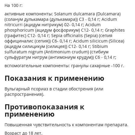
На 100 г:
активные компоненты: Solanum dulcamara (Dulcamara)
(соланум дулькамара (дулькамара)) С3 - 0,14 г; Acidum
nitricurri (ацидум нитрикум) 02- 0,14 г; Acidum
phosphoricum (ацидум фосфорикум) С12- 0,14 г; Graphites
(графитес) С12- 0,14 г; Sepia officinalis (Sepia) (сепия
оффициналис (сепия)) С6- 0,14 г; Acidum silicicum (Silicea)
(ацидум силицикум (силицея)) C12- 0,14 г; Stibium
sulfuratum nigrum (Antimonium crudum) (стибиум
сульфуратум нигрум (антимониум крудум)) С6 - 0,14 г;
вспомогательные компоненты: гранулы сахарные -100 г.
Показания к применению
Вульгарный псориаз в стадии обострения (или
распространения).
Противопоказания к
применению
Повышенная чувствительность к компонентам препарата.
Возраст до 18 лет.