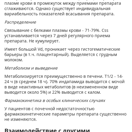
плазме крови в промежуток между приемами препарата
сглаживаются. Однако существует индивидуальная
вариабельность показателей всасывания препарата.
Распределение
Связывание с белками плазмы крови - 71-79%. Css
устанавливается через 7 дней регулярного приема
препарата. Не кумулирует.
Имеет большой Vd, проникает через гистогематические
барьеры (в т.ч. плацентарный). Выделяется с грудным
молоком.
Метаболизм и выведение
Метаболизируется преимущественно в печени. T1/2 - 14-
24 ч (в среднем 18 ч). 70% индапамида выводится с мочой
в виде неактивных метаболитов (в неизмененном виде
выводится около 5%) и 22% выводится с калом.
Фармакокинетика в особых клинических случаях
У пациентов с почечной недостаточностью
фармакокинетические параметры препарата существенно
не изменяются.
Взаимодействие с другими