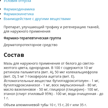
Условия отпуска
Фармакодинамика
Фармакокинетика
Взаимодействие с другими веществами
Препарат, улучшающий трофику и регенерацию тканей,
для наружного применения
Фармако-терапевтическая группа
Дерматопротекторное средство
Состав
Мазь для наружного применения от белого до светло-
желтого цвета, однородная. В 100 г содержится 10 мг
ретинола пальмитата (вит. А), 50 мкг колекальциефрола
(вит. D), 5 мг ?-токоферола ацетата (вит. E).
Вспомогательные вещества
: бутилгидрокситолуен - 1 мг,
бутилгидроксианизол - 1 мг, воск эмульсионный - 80 мг,
масло вазелиновое - 50 мг, глицерол (глицерин) - 100 мг,
этанол (спирт этиловый 95%) - 100 мг, вода очищенная - до
1 г.
Объем алюминиевой тубы 10 г, 15 г, 20 г или 35 г.