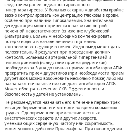
следствием ранее недиагностированного
гиперпаратиреоза. У больных сахарным диабетом крайне
важно контролировать концентрацию глюкозы в крови,
особенно при наличии гипокалиемии. Значительная
дегидратация может привести к развитию острой
почечной недостаточности (снижение клубочковой
фильтрации). Больным необходимо компенсировать
потерю воды и в начале лечения тщательно
контролировать функцию почек. Индапамид может дать
положительный результат при проведении допинг-
контроля. Больным с артериальной гипертензией и
гипонатриемией (вследствие приема диуретиков)
необходимо за 3 дня до начала приема ингибиторов АПФ
прекратить прием диуретиков (при необходимости прием
диуретиков можно возобновить несколько позже) либо им
назначают начальные низкие дозы ингибиторов АПФ.
Может обострять течение СКВ. Эффективность и
безопасность у детей не установлены.
Не рекомендуется назначать его в течение первых трех
месяцев беременности и матерям во время кормления
грудью. Одновременное применение местных
анестетических средств или других лекарств,
уменьшающих сердечную частоту или сократимость,
может усилить действие Пролекофена. При повреждении