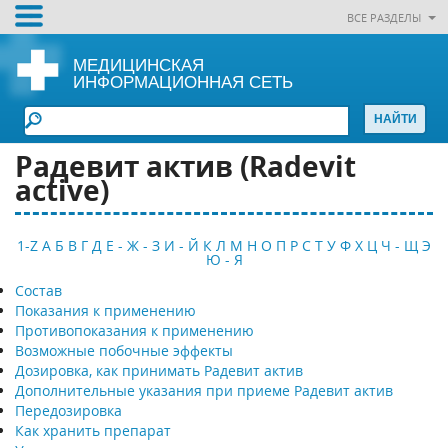
ВСЕ РАЗДЕЛЫ
МЕДИЦИНСКАЯ
ИНФОРМАЦИОННАЯ СЕТЬ
Радевит актив (Radevit
active)
1-Z
А
Б
В
Г
Д
Е - Ж - З
И - Й
К
Л
М
Н
О
П
Р
С
Т
У
Ф
Х
Ц
Ч - Щ
Э
Ю - Я
Состав
Показания к применению
Противопоказания к применению
Возможные побочные эффекты
Дозировка, как принимать Радевит актив
Дополнительные указания при приеме Радевит актив
Передозировка
Как хранить препарат