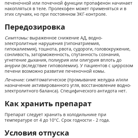
печеночной или почечной функции пропафенон начинает
накопляться в теле. Пролекофен может применяться и в
этих случаях, но при постоянном ЭКГ-контроле.
Передозировка
Симптомы:
выраженное снижение АД, водно-
электролитные нарушения (гипонатриемия,
гипокалиемия), тошнота, рвота, судороги, головокружение,
сонливость, заторможенность, спутанность сознания,
угнетение дыхания, полиурия или олигурия вплоть до
анурии (вследствие гиповолемии). У пациентов с циррозом
печени возможно развитие печеночной комы.
Лечение:
симптоматическое (промывание желудка и/или
назначение активированного угля, восстановление водно-
электролитного баланса). Специфического антидота нет.
Как хранить препарат
Препарат следует хранить в холодильнике при
температуре от 4 до 10°C. Срок годности - 2 года.
Условия отпуска