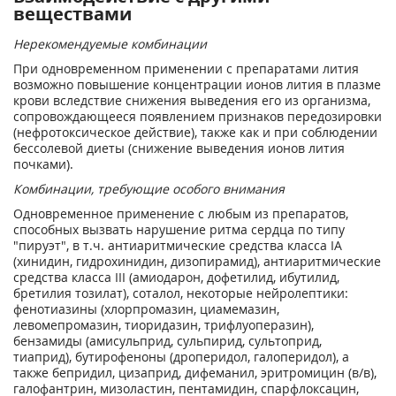
веществами
Нерекомендуемые комбинации
При одновременном применении с препаратами лития
возможно повышение концентрации ионов лития в плазме
крови вследствие снижения выведения его из организма,
сопровождающееся появлением признаков передозировки
(нефротоксическое действие), также как и при соблюдении
бессолевой диеты (снижение выведения ионов лития
почками).
Комбинации, требующие особого внимания
Одновременное применение с любым из препаратов,
способных вызвать нарушение ритма сердца по типу
"пируэт", в т.ч. антиаритмические средства класса IA
(хинидин, гидрохинидин, дизопирамид), антиаритмические
средства класса III (амиодарон, дофетилид, ибутилид,
бретилия тозилат), соталол, некоторые нейролептики:
фенотиазины (хлорпромазин, циамемазин,
левомепромазин, тиоридазин, трифлуоперазин),
бензамиды (амисульприд, сульпирид, сультоприд,
тиаприд), бутирофеноны (дроперидол, галоперидол), а
также бепридил, цизаприд, дифеманил, эритромицин (в/в),
галофантрин, мизоластин, пентамидин, спарфлоксацин,