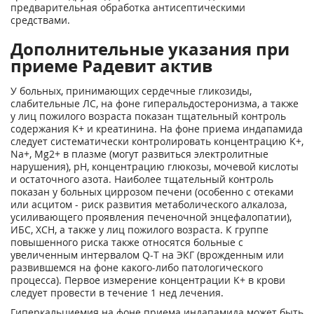
предварительная обработка антисептическими
средствами.
Дополнительные указания при
приеме Радевит актив
У больных, принимающих сердечные гликозиды,
слабительные ЛС, на фоне гиперальдостеронизма, а также
у лиц пожилого возраста показан тщательный контроль
содержания K+ и креатинина. На фоне приема индапамида
следует систематически контролировать концентрацию K+,
Na+, Mg2+ в плазме (могут развиться электролитные
нарушения), pH, концентрацию глюкозы, мочевой кислоты
и остаточного азота. Наиболее тщательный контроль
показан у больных циррозом печени (особенно с отеками
или асцитом - риск развития метаболического алкалоза,
усиливающего проявления печеночной энцефалопатии),
ИБС, ХСН, а также у лиц пожилого возраста. К группе
повышенного риска также относятся больные с
увеличенным интервалом Q-T на ЭКГ (врожденным или
развившемся на фоне какого-либо патологического
процесса). Первое измерение концентрации K+ в крови
следует провести в течение 1 нед лечения.
Гиперкальциемия на фоне приема индапамида может быть