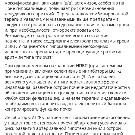
моксифлоксацин, винкамин (в/в), астемизол, особенно на
фоне гипокалиемии, повышает риск возникновения
желудочковых аритмий. Перед началом комбинированной
терапии Равел
®
СР и указанными выше препаратами
следует контролировать содержание калия в плазме крови
и, при необходимости, откорректировать его.
Рекомендуется контроль клинического состояния
пациента, а также содержания электролитов плазмы крови
и ЭКГ. У пациентов с гипокалиемией необходимо
использовать препараты, не провоцирующие развитие
аритмии типа "пируэт".
При
одновременном назначении НПВП (при системном
применении), включая селективные ингибиторы ЦОГ-2,
высокие дозы салициловой кислоты (3 г/сут и более)
возможно уменьшение антигипертензивного эффекта
индапамида, развитие острой почечной недостаточности у
обезвоженных пациентов (вследствие снижения скорости
клубочковой фильтрации). В начале терапии индапамидом
необходимо восстановить водно-электролитный баланс и
контролировать функцию почек.
Ингибиторы АПФ
у пациентов
с гипонатриемией (особенно
у пациентов со стенозом почечной артерии) увеличивают
риск развития артериальной гипотензии и/или острой
почечной недостаточности. Пациентам с артериальной