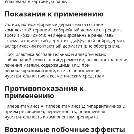
Упакована в картонную пачку.
Показания к применению
Ихтиоз, ихтиозоформные дерматозы (в составе
комплексной терапии); себорейный дерматит; трещины,
эрозии кожи; ожоги; неинфицированные раны, язвы;
экзема; атопический дерматит; диффузный нейродермит;
аллергический контактный дерматит (вне обострения).
Профилактика воспалительных и аллергических
заболеваний кожи в период ремиссии, после прекращения
лечения мазями, содержащими ГКС; при
легкораздражимой коже, в т.ч. с повышенной
чувствительностью к косметическим средствам.
Противопоказания к
применению
Гипервитаминоз A; гипервитаминоз E; гипервитаминоз D;
прием ретиноидов; беременность; повышенная
чувствительность к компонентам препарата.
Возможные побочные эффекты