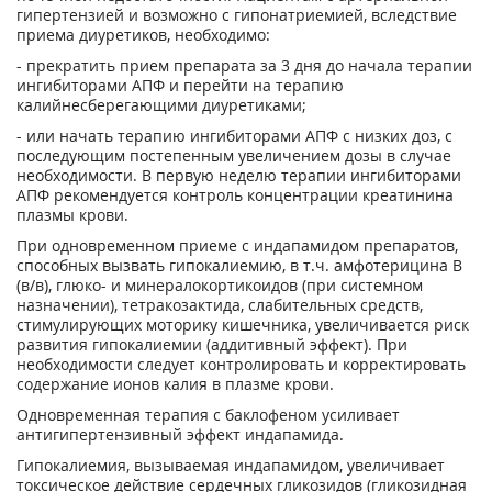
гипертензией и возможно с гипонатриемией, вследствие
приема диуретиков, необходимо:
- прекратить прием препарата за 3 дня до начала терапии
ингибиторами АПФ и перейти на терапию
калийнесберегающими диуретиками;
- или начать терапию ингибиторами АПФ с низких доз, с
последующим постепенным увеличением дозы в случае
необходимости. В первую неделю терапии ингибиторами
АПФ рекомендуется контроль концентрации креатинина
плазмы крови.
При одновременном приеме с индапамидом препаратов,
способных вызвать гипокалиемию, в т.ч. амфотерицина В
(в/в), глюко- и минералокортикоидов (при системном
назначении), тетракозактида, слабительных средств,
стимулирующих моторику кишечника, увеличивается риск
развития гипокалиемии (аддитивный эффект). При
необходимости следует контролировать и корректировать
содержание ионов калия в плазме крови.
Одновременная терапия с баклофеном
усиливает
антигипертензивный эффект индапамида.
Гипокалиемия, вызываемая индапамидом, увеличивает
токсическое действие сердечных гликозидов (гликозидная