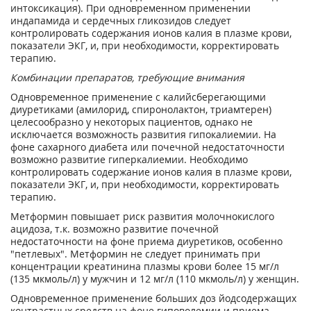
интоксикация). При одновременном применении
индапамида и сердечных гликозидов следует
контролировать содержания ионов калия в плазме крови,
показатели ЭКГ, и, при необходимости, корректировать
терапию.
Комбинации препаратов, требующие внимания
Одновременное применение с калийсберегающими
диуретиками (амилорид, спиронолактон, триамтерен)
целесообразно у некоторых пациентов, однако не
исключается возможность развития гипокалиемии. На
фоне сахарного диабета или почечной недостаточности
возможно развитие гиперкалиемии. Необходимо
контролировать содержание ионов калия в плазме крови,
показатели ЭКГ, и, при необходимости, корректировать
терапию.
Метформин
повышает риск развития молочнокислого
ацидоза, т.к. возможно развитие почечной
недостаточности на фоне приема диуретиков, особенно
"петлевых". Метформин не следует принимать при
концентрации креатинина плазмы крови более 15 мг/л
(135 мкмоль/л) у мужчин и 12 мг/л (110 мкмоль/л) у женщин.
Одновременное применение больших доз йодсодержащих
контрастных средств на фоне гиповолемии и приема