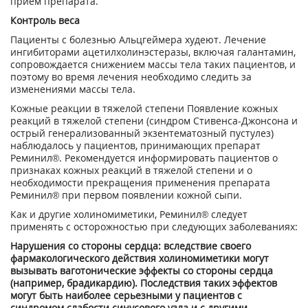
прием препарата.
Контроль веса
Пациенты с болезнью Альцгеймера худеют. Лечение
ингибиторами ацетилхолинэстеразы, включая галантамин,
сопровождается снижением массы тела таких пациентов, и
поэтому во время лечения необходимо следить за
изменениями массы тела.
Кожные реакции в тяжелой степени Появление кожных
реакций в тяжелой степени (синдром Стивенса-Джонсона и
острый генерализованный экзентематозный пустулез)
наблюдалось у пациентов, принимающих препарат
Реминил®. Рекомендуется информировать пациентов о
признаках кожных реакций в тяжелой степени и о
необходимости прекращения применения препарата
Реминил® при первом появлении кожной сыпи.
Как и другие холиномиметики, Реминил® следует
применять с осторожностью при следующих заболеваниях:
Нарушения со стороны сердца: вследствие своего
фармакологического действия холиномиметики могут
вызывать ваготонические эффекты со стороны сердца
(например, брадикардию). Последствия таких эффектов
могут быть наиболее серьезными у пациентов с
синдромом слабости синусового узла и с другими