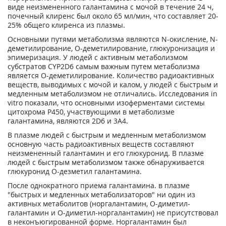
виде неизмененного галантамина с мочой в течение 24 ч,
почечный клиренс был около 65 мл/мин, что составляет 20-
25% общего клиренса из плазмы.
Основными путями метаболизма являются N-окисление, N-
деметилирование, О-деметилирование, глюкуронизация и
эпимеризация. У людей с активным метаболизмом
субстратов CYP2D6 самым важным путем метаболизма
является О-деметилирование. Количество радиоактивных
веществ, выводимых с мочой и калом, у людей с быстрым и
медленным метаболизмом не отличались. Исследования in
vitro показали, что основными изоферментами системы
цитохрома Р450, участвующими в метаболизме
галантамина, являются 2D6 и 3А4.
В плазме людей с быстрым и медленным метаболизмом
основную часть радиоактивных веществ составляют
неизмененный галантамин и его глюкуронид. В плазме
людей с быстрым метаболизмом также обнаруживается
глюкуронид О-дезметил галантамина.
После однократного приема галантамина. в плазме
"быстрых и медленных метаболизаторов" ни один из
активных метаболитов (норгалантамин, О-диметил-
галантамин и О-диметил-норгалантамин) не присутствовал
в неконъюгированной форме. Норгалантамин был