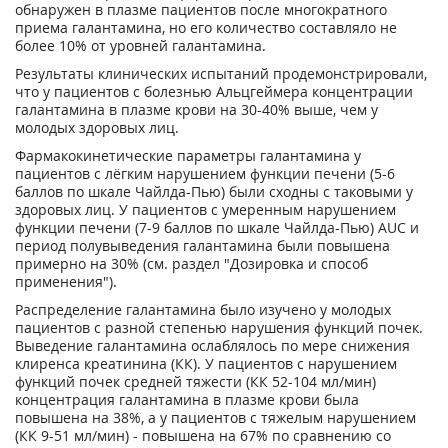
обнаружен в плазме пациентов после многократного
приема галантамина, но его количество составляло не
более 10% от уровней галантамина.
Результаты клинических испытаний продемонстрировали,
что у пациентов с болезнью Альцгеймера концентрации
галантамина в плазме крови на 30-40% выше, чем у
молодых здоровых лиц.
Фармакокинетические параметры галантамина у
пациентов с лёгким нарушением функции печени (5-6
баллов по шкале Чайлда-Пью) были сходны с таковыми у
здоровых лиц. У пациентов с умеренным нарушением
функции печени (7-9 баллов по шкале Чайлда-Пью) AUC и
период полувыведения галантамина были повышена
примерно на 30% (см. раздел "Дозировка и способ
применения").
Распределение галантамина было изучено у молодых
пациентов с разной степенью нарушения функций почек.
Выведение галантамина ослаблялось по мере снижения
клиренса креатинина (КК). У пациентов с нарушением
функций почек средней тяжести (КК 52-104 мл/мин)
концентрация галантамина в плазме крови была
повышена на 38%, а у пациентов с тяжелым нарушением
(КК 9-51 мл/мин) - повышена на 67% по сравнению со