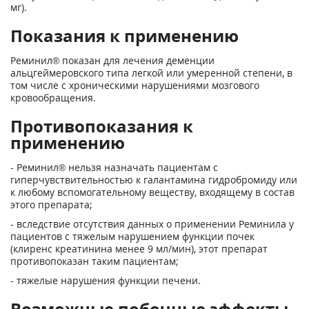
мг).
Показания к применению
Реминил® показан для лечения деменции
альцгеймеровского типа легкой или умеренной степени, в
том числе с хроническими нарушениями мозгового
кровообращения.
Противопоказания к
применению
- Реминил® нельзя назначать пациентам с
гиперчувствительностью к галантамина гидробромиду или
к любому вспомогательному веществу, входящему в состав
этого препарата;
- вследствие отсутствия данных о применении Реминила у
пациентов с тяжелым нарушением функции почек
(клиренс креатинина менее 9 мл/мин), этот препарат
противопоказан таким пациентам;
- тяжелые нарушения функции печени.
Возможные побочные эффекты