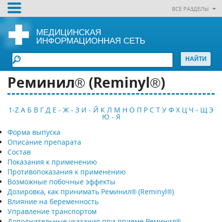
ВСЕ РАЗДЕЛЫ
МЕДИЦИНСКАЯ
ИНФОРМАЦИОННАЯ СЕТЬ
Реминил® (Reminyl®)
1-Z
А
Б
В
Г
Д
Е - Ж - З
И - Й
К
Л
М
Н
О
П
Р
С
Т
У
Ф
Х
Ц
Ч - Щ
Э
Ю - Я
Форма выпуска
Описание препарата
Состав
Показания к применению
Противопоказания к применению
Возможные побочные эффекты
Дозировка, как принимать Реминил® (Reminyl®)
Влияние на беременность
Управление транспортом
Дополнительные указания при приеме Реминил®