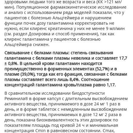
здоровыми людьми того же возраста и веса (КК >121 мл/
мин). Популяционное фармакокинетическое исследование
и анализ с использованием ряда моделей показали, что у
пациентов с болезнью Альцгеймера и нарушением
функции почек дозу галантамина корректировать не
нужно, если клиренс креатинина у них не менее 9 мл/мин
(см. раздел Дозировка и способ применения), так как
клиренс галантамина у пациентов с болезнью
Альцгеймера снижен.
Связывание с белками плазмы: степень связывания
галантамина с белками плазмы невелика и составляет 17,7
± 0,8%. В цельной крови галантамин находится
преимущественно в форменных элементах (52,7%) и в
плазме (39,0%), тогда как его фракция, связанная с белками
плазмы составляет всего лишь 8,4%. Соотношение
концентраций галантамина кровь/плазма равно 1,17.
В сравнительном исследовании биодоступности
Реминила® в форме капсул с длительным высвобождением
активного вещества, принимаемого в дозе 24 мг 1 раз в
день, и в форме таблеток с немедленным высвобождением
активного вещества, принимаемых в дозе 12 мг 2 раза в
день, показана биоэквивалентность этих дозировок по
показателям площадь под кривой 24 ч и минимальная
концентрация C
min
в равновесном состоянии. С
mах
,