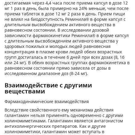
достигаемая через 4,4 часа после приема капсул в дозе 12
мг 1 раз в день, была примерно на 24% меньше, чем после
приема таблеток в дозе 12 мг 2 раза в день. Прием пищи
не влиял на биодоступность Реминила® в форме капсул с
длительным высвобождением активного вещества в
равновесном состоянии. В исследовании дозовой
зависимости фармакокинетики Реминила® в форме капсул
с длительным высвобождением активного вещества у
здоровых пожилых и молодых людей равновесная
концентрация в плазме крови людей обеих возрастных
групп достигалась в течение 6 дней при всех дозах (8, 16
или 24 мг). В обеих возрастных группах фармакокинетика в
равновесном состоянии прямо зависела от дозы в
исследованном диапазоне доз (8-24 мг).
Взаимодействие с другими
веществами
Фармакодинамические взаимодействия
Вследствие свойственного ему механизма действия
галантамин нельзя применять одновременно с другими
холиномиметиками. Галантамин является антагонистом
антихолинергических препаратов. Как и другие
холиномиметики, галантамин может вступать в