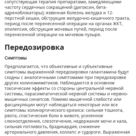
сопутствующая терапия препаратами, замедляющими
частоту сердечных сокращений (дигоксин, бета-
адреноблокаторы); язвенная болезнь желудка и 12-
перстной кишки, обструкция желудочно-кишечного тракта,
период после перенесенной операции на органах ЖКТ,
эпилепсия, обструкция мочевых путей, период после
перенесенной операции на мочевом пузыре.
Передозировка
Симптомы
Предполагается, что объективные и субъективные
симптомы выраженной передозировки галантамина будут
сходны с аналогичными симптомами при передозировке
других холиномиметиков. Наблюдаются в основном
токсические эффекты со стороны центральной нервной
системы, парасимпатической нервной системы и нервно-
мышечных синапсов. Помимо мышечной слабости или
фасцикуляции могут наблюдаться некоторые или все
симптомы холинэргического кризиса: сильная тошнота,
рвота, спастические боли в животе, усиленное
слюноотделение, слезотечение, недержание мочи и кала,
сильная потливость, брадикардия, снижение
артериального давления, коллапс и судороги. Выраженная