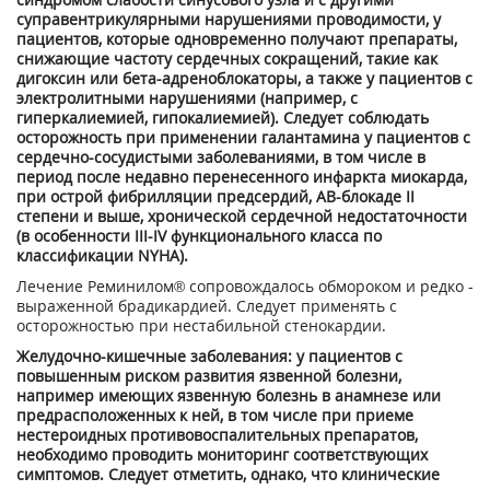
суправентрикулярными нарушениями проводимости, у
пациентов, которые одновременно получают препараты,
снижающие частоту сердечных сокращений, такие как
дигоксин или бета-адреноблокаторы, а также у пациентов с
электролитными нарушениями (например, с
гиперкалиемией, гипокалиемией). Следует соблюдать
осторожность при применении галантамина у пациентов с
сердечно-сосудистыми заболеваниями, в том числе в
период после недавно перенесенного инфаркта миокарда,
при острой фибрилляции предсердий, АВ-блокаде II
степени и выше, хронической сердечной недостаточности
(в особенности III-IV функционального класса по
классификации NYHA).
Лечение Реминилом® сопровождалось обмороком и редко -
выраженной брадикардией. Следует применять с
осторожностью при нестабильной стенокардии.
Желудочно-кишечные заболевания: у пациентов с
повышенным риском развития язвенной болезни,
например имеющих язвенную болезнь в анамнезе или
предрасположенных к ней, в том числе при приеме
нестероидных противовоспалительных препаратов,
необходимо проводить мониторинг соответствующих
симптомов. Следует отметить, однако, что клинические