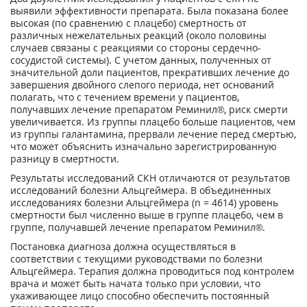
выявили эффективности препарата. Была показана более
высокая (по сравнению с плацебо) смертность от
различных нежелательных реакций (около половины
случаев связаны с реакциями со стороны сердечно-
сосудистой системы). С учетом данных, полученных от
значительной доли пациентов, прекративших лечение до
завершения двойного слепого периода, нет оснований
полагать, что с течением времени у пациентов,
получавших лечение препаратом Реминил®, риск смерти
увеличивается. Из группы плацебо больше пациентов, чем
из группы галантамина, прервали лечение перед смертью,
что может объяснить изначально зарегистрированную
разницу в смертности.
Результаты исследований СКН отличаются от результатов
исследований болезни Альцгеймера. В объединенных
исследованиях болезни Альцгеймера (n = 4614) уровень
смертности был численно выше в группе плацебо, чем в
группе, получавшей лечение препаратом Реминил®.
Постановка диагноза должна осуществляться в
соответствии с текущими руководствами по болезни
Альцгеймера. Терапия должна проводиться под контролем
врача и может быть начата только при условии, что
ухаживающее лицо способно обеспечить постоянный