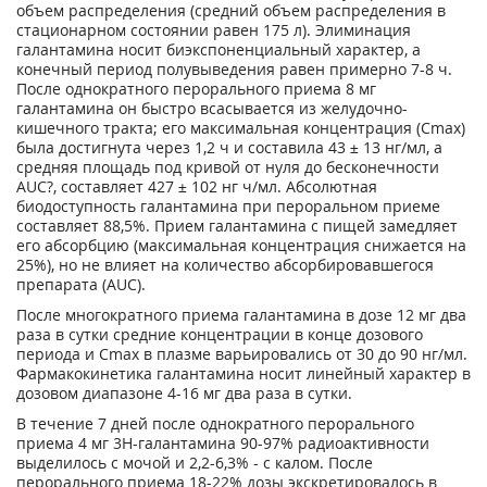
объем распределения (средний объем распределения в
стационарном состоянии равен 175 л). Элиминация
галантамина носит биэкспоненциальный характер, а
конечный период полувыведения равен примерно 7-8 ч.
После однократного перорального приема 8 мг
галантамина он быстро всасывается из желудочно-
кишечного тракта; его максимальная концентрация (С
mах
)
была достигнута через 1,2 ч и составила 43 ± 13 нг/мл, а
средняя площадь под кривой от нуля до бесконечности
AUC
?
, составляет 427 ± 102 нг ч/мл. Абсолютная
биодоступность галантамина при пероральном приеме
составляет 88,5%. Прием галантамина с пищей замедляет
его абсорбцию (максимальная концентрация снижается на
25%), но не влияет на количество абсорбировавшегося
препарата (AUC).
После многократного приема галантамина в дозе 12 мг два
раза в сутки средние концентрации в конце дозового
периода и С
mах
в плазме варьировались от 30 до 90 нг/мл.
Фармакокинетика галантамина носит линейный характер в
дозовом диапазоне 4-16 мг два раза в сутки.
В течение 7 дней после однократного перорального
приема 4 мг
3
Н-галантамина 90-97% радиоактивности
выделилось с мочой и 2,2-6,3% - с калом. После
перорального приема 18-22% дозы экскретировалось в