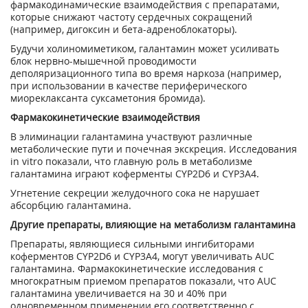
фармакодинамические взаимодействия с препаратами,
которые снижают частоту сердечных сокращений
(например, дигоксин и бета-адреноблокаторы).
Будучи холиномиметиком, галантамин может усиливать
блок нервно-мышечной проводимости
деполяризационного типа во время наркоза (например,
при использовании в качестве периферического
миореклаксанта суксаметония бромида).
Фармакокинетические взаимодействия
В элиминации галантамина участвуют различные
метаболические пути и почечная экскреция. Исследования
in vitro показали, что главную роль в метаболизме
галантамина играют коферменты CYP2D6 и CYP3A4.
Угнетение секреции желудочного сока не нарушает
абсорбцию галантамина.
Другие препараты, влияющие на метаболизм галантамина
Препараты, являющиеся сильными ингибиторами
коферментов CYP2D6 и CYP3A4, могут увеличивать AUC
галантамина. Фармакокинетические исследования с
многократным приемом препаратов показали, что AUC
галантамина увеличивается на 30 и 40% при
одновременном применении его соответственно с