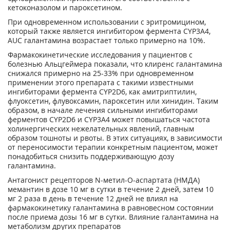
кетоконазолом и пароксетином.
При одновременном использовании с эритромицином,
который также является ингибитором фермента CYP3A4,
AUC галантамина возрастает только примерно на 10%.
Фармакокинетические исследования у пациентов с
болезнью Альцгеймера показали, что клиренс галантамина
снижался примерно на 25-33% при одновременном
применении этого препарата с такими известными
ингибиторами фермента CYP2D6, как амитриптилин,
флуоксетин, флувоксамин, пароксетин или хинидин. Таким
образом, в начале лечения сильными ингибиторами
ферментов CYP2D6 и CYP3A4 может повышаться частота
холинергических нежелательных явлений, главным
образом тошноты и рвоты. В этих ситуациях, в зависимости
от переносимости терапии конкретным пациентом, может
понадобиться снизить поддерживающую дозу
галантамина.
Антагонист рецепторов N-метил-О-аспартата (НМДА)
мемантин в дозе 10 мг в сутки в течение 2 дней, затем 10
мг 2 раза в день в течение 12 дней не влиял на
фармакокинетику галантамина в равновесном состоянии
после приема дозы 16 мг в сутки. Влияние галантамина на
метаболизм других препаратов