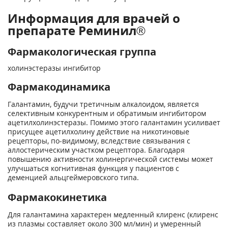
Информация для врачей о
препарате Реминил®
Фармакологическая группа
холинэстеразы ингибитор
Фармакодинамика
Галантамин, будучи третичным алкалоидом, является
селективным конкурентным и обратимым ингибитором
ацетилхолинэстеразы. Помимо этого галантамин усиливает
присущее ацетилхолину действие на никотиновые
рецепторы, по-видимому, вследствие связывания с
аллостерическим участком рецептора. Благодаря
повышению активности холинергической системы может
улучшаться когнитивная функция у пациентов с
деменцией альцгеймеровского типа.
Фармакокинетика
Для галантамина характерен медленный клиренс (клиренс
из плазмы составляет около 300 мл/мин) и умеренный