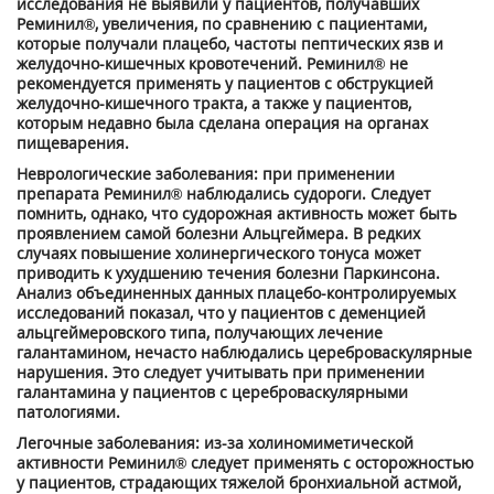
исследования не выявили у пациентов, получавших
Реминил®, увеличения, по сравнению с пациентами,
которые получали плацебо, частоты пептических язв и
желудочно-кишечных кровотечений. Реминил® не
рекомендуется применять у пациентов с обструкцией
желудочно-кишечного тракта, а также у пациентов,
которым недавно была сделана операция на органах
пищеварения.
Неврологические заболевания: при применении
препарата Реминил® наблюдались судороги. Следует
помнить, однако, что судорожная активность может быть
проявлением самой болезни Альцгеймера. В редких
случаях повышение холинергического тонуса может
приводить к ухудшению течения болезни Паркинсона.
Анализ объединенных данных плацебо-контролируемых
исследований показал, что у пациентов с деменцией
альцгеймеровского типа, получающих лечение
галантамином, нечасто наблюдались цереброваскулярные
нарушения. Это следует учитывать при применении
галантамина у пациентов с цереброваскулярными
патологиями.
Легочные заболевания: из-за холиномиметической
активности Реминил® следует применять с осторожностью
у пациентов, страдающих тяжелой бронхиальной астмой,