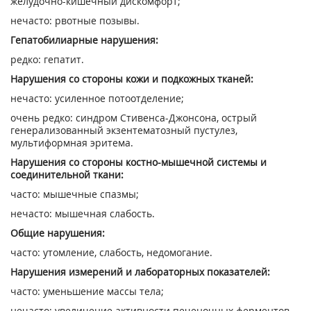
желудочно-кишечный дискомфорт;
нечасто: рвотные позывы.
Гепатобилиарные нарушения:
редко: гепатит.
Нарушения со стороны кожи и подкожных тканей:
нечасто: усиленное потоотделение;
очень редко: синдром Стивенса-Джонсона, острый
генерализованный экзентематозный пустулез,
мультиформная эритема.
Нарушения со стороны костно-мышечной системы и
соединительной ткани:
часто: мышечные спазмы;
нечасто: мышечная слабость.
Общие нарушения:
часто: утомление, слабость, недомогание.
Нарушения измерений и лабораторных показателей:
часто: уменьшение массы тела;
нечасто: увеличение активности печеночных ферментов.