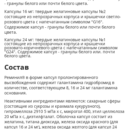
- гранулы белого или почти белого цвета.
Капсулы 16 мг: твердые желатиновые капсулы №2
состоящие из непрозрачных корпуса и крышечки светло-
розового цвета с напечатанным символом "G16".
Содержимое капсул - гранулы белого или почти белого
цвета.
Капсулы 24 мг: твердые желатиновые капсулы №1
состоящие из непрозрачных корпуса и крышечки
розовато-коричневого цвета с напечатанным символом
"G24". Содержимое капсул - гранулы белого или. почти
белого цвета.
Состав
Реминил® в форме капсул пролонгированного
высвобождения содержит галантамина гидробромид в
количестве, соответствующем 8, 16 и 24 мг галантамина
основания.
Неактивными ингредиентами являются: сахарные сферы
(состоящие из сукрозы и крахмала кукурузного),
гипромеллоза 2910 5 мПа х с, макрогол 400, этил целлюлоза
20 мПа х с, диэтилфталат. Оболочка капсул состоит из
желатина, титана диоксида, железа оксида красного (для
капсул 16 и 24 мг), железа оксида желтого (для капсул 24