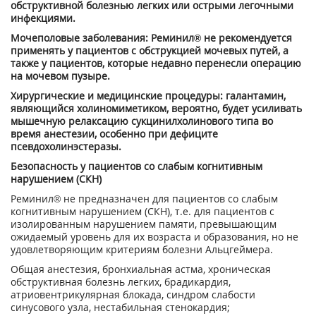
обструктивной болезнью легких или острыми легочными
инфекциями.
Мочеполовые заболевания: Реминил® не рекомендуется
применять у пациентов с обструкцией мочевых путей, а
также у пациентов, которые недавно перенесли операцию
на мочевом пузыре.
Хирургические и медицинские процедуры: галантамин,
являющийся холиномиметиком, вероятно, будет усиливать
мышечную релаксацию сукцинилхолинового типа во
время анестезии, особенно при дефиците
псевдохолинэстеразы.
Безопасность у пациентов со слабым когнитивным
нарушением (СКН)
Реминил® не предназначен для пациентов со слабым
когнитивным нарушением (СКН), т.е. для пациентов с
изолированным нарушением памяти, превышающим
ожидаемый уровень для их возраста и образования, но не
удовлетворяющим критериям болезни Альцгеймера.
Общая анестезия, бронхиальная астма, хроническая
обструктивная болезнь легких, брадикардия,
атриовентрикулярная блокада, синдром слабости
синусового узла, нестабильная стенокардия;