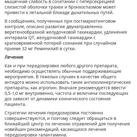
мышечная слабость в сочетании с гиперсекрецией
слизистой оболочки трахеи и бронхоспазмом может
привести к летальной блокаде дыхательных путей.
В сообщениях, полученных при постмаркетинговом
контроле, описано развитие двунаправленно-
веретенообразной желудочковой тахикардии, удлинения
интервала QT, желудочковой тахикардии с
кратковременной потерей сознания при случайном
приеме 32 мг Реминила® в сутки.
Лечение
Как и при передозировке любого другого препарата,
необходимо осуществлять обычные поддерживающие
мероприятия. В тяжелых случаях в качестве общего
антидота можно использовать такие антихолинергические
препараты, как атропин. Вначале рекомендуется ввести
0,5-1,0 мг внутривенно, частота и величина последующих
доз зависят от динамики клинического состояния
пациента.
Стратегии лечения передозировок постоянно
совершенствуются, и поэтому следует обращаться в
ближайший центр по лечению отравлений для получения
новейших рекомендаций, касающихся лечения
передозировки галантамина.