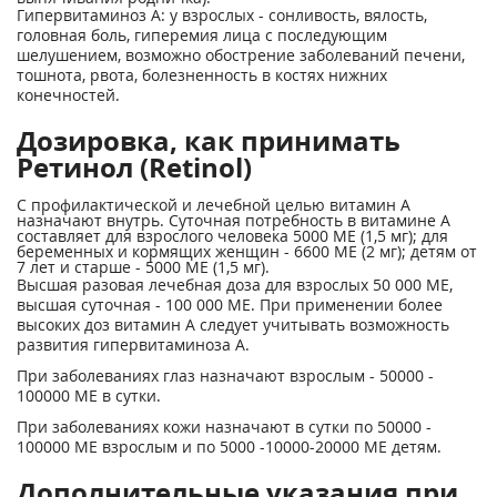
Гипервитаминоз А: у взрослых - сонливость, вялость,
головная боль, гиперемия лица с последующим
шелушением, возможно обострение заболеваний печени,
тошнота, рвота, болезненность в костях нижних
конечностей.
Дозировка, как принимать
Ретинол (Retinol)
C профилактической и лечебной целью витамин А
назначают внутрь. Суточная потребность в витамине А
составляет для взрослого человека 5000 ME (1,5 мг); для
беременных и кормящих женщин - 6600 ME (2 мг); детям от
7 лет и старше - 5000 ME (1,5 мг).
Высшая разовая лечебная доза для взрослых 50 000 ME,
высшая суточная - 100 000 ME. При применении более
высоких доз витамин А следует учитывать возможность
развития гипервитаминоза А.
При заболеваниях глаз назначают взрослым - 50000 -
100000 ME в сутки.
При заболеваниях кожи назначают в сутки по 50000 -
100000 ME взрослым и по 5000 -10000-20000 ME детям.
Дополнительные указания при