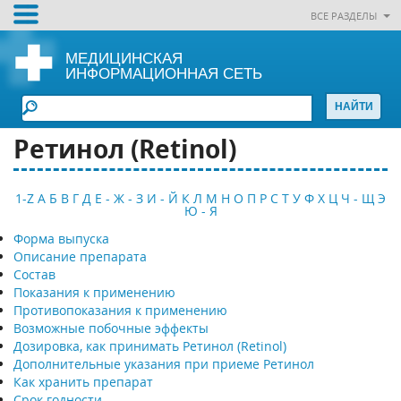
ВСЕ РАЗДЕЛЫ
МЕДИЦИНСКАЯ
ИНФОРМАЦИОННАЯ СЕТЬ
Ретинол (Retinol)
1-Z
А
Б
В
Г
Д
Е - Ж - З
И - Й
К
Л
М
Н
О
П
Р
С
Т
У
Ф
Х
Ц
Ч - Щ
Э
Ю - Я
Форма выпуска
Описание препарата
Состав
Показания к применению
Противопоказания к применению
Возможные побочные эффекты
Дозировка, как принимать Ретинол (Retinol)
Дополнительные указания при приеме Ретинол
Как хранить препарат
Срок годности