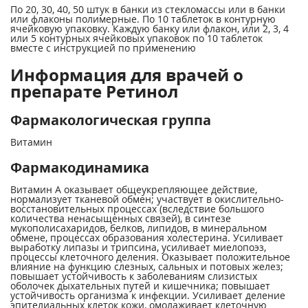
По 20, 30, 40, 50 штук в банки из стекломассы или в банки
или флаконы полимерные. По 10 таблеток в контурную
ячейковую упаковку. Каждую банку или флакон, или 2, 3, 4
или 5 контурных ячейковых упаковок по 10 таблеток
вместе с инструкцией по применению
Информация для врачей о
препарате Ретинол
Фармакологическая группа
Витамин
Фармакодинамика
Витамин А оказывает общеукрепляющее действие,
нормализует тканевой обмен; участвует в окислительно-
восстановительных процессах (вследствие большого
количества ненасыщенных связей), в синтезе
мукополисахаридов, белков, липидов, в минеральном
обмене, процессах образования холестерина. Усиливает
выработку липазы и трипсина, усиливает миелопоэз,
процессы клеточного деления. Оказывает положительное
влияние на функцию слезных, сальных и потовых желез;
повышает устойчивость к заболеваниям слизистых
оболочек дыхательных путей и кишечника; повышает
устойчивость организма к инфекции. Усиливает деление
эпителиальных клеток кожи, омолаживает клеточную