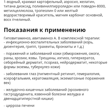
1-водный, крахмал картофельный, аэросил, желатин,
титана диоксид, поливинилпирролидон или повидон-8000,
метилцеллюлоза, тропеолин 0 или желтый
водорастворимый краситель, магния карбонат основной,
воск пчелиный.
Показания к применению
Гиповитаминоз, авитаминоз А. В комплексной терапии:
- инфекционно-воспалительных заболеваний (корь,
дизентерия, грипп, трахеиты, бронхиты и т.д.)
- поражений и заболеваний кожи (обморожения, ожоги,
раны, эрозии, язвы. Трещины, ихтиоз, гиперкератоз,
себорейный дерматит, псориаз, нейродерматит, некоторые
формы экземы, туберкулез кожи)
- заболевания глаз (пигментный ретинит, гемералопия,
ксерофтальмия, кератомаляция, экзематозные поражения
век)
- желудочно-кишечных заболеваний (эрозивного
гастродуоденита, язвенной болезни желудка и
двенадцатиперстной кишки)
- цирроза печени