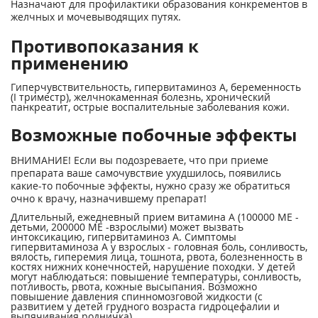
Назначают для профилактики образования конкрементов в
желчных и мочевыводящих путях.
Противопоказания к
применению
Гиперчувствительность, гипервитаминоз А, беременность
(I триместр), желчнокаменная болезнь, хронический
панкреатит, острые воспалительные заболевания кожи.
Возможные побочные эффекты
ВНИМАНИЕ! Если вы подозреваете, что при приеме
препарата ваше самочувствие ухудшилось, появились
какие-то побочные эффекты, нужно сразу же обратиться
очно к врачу, назначившему препарат!
Длительный, ежедневный прием витамина А (100000 ME -
детьми, 200000 ME -взрослыми) может вызвать
интоксикацию, гипервитаминоз А. Симптомы
гипервитаминоза А у взрослых - головная боль, сонливость,
вялость, гиперемия лица, тошнота, рвота, болезненность в
костях нижних конечностей, нарушение походки. У детей
могут наблюдаться: повышение температуры, сонливость,
потливость, рвота, кожные высыпания. Возможно
повышение давления спинномозговой жидкости (с
развитием у детей грудного возраста гидроцефалии и
выпячивания родничка).