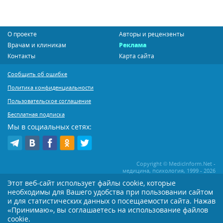
О проекте
Авторы и рецензенты
Врачам и клиникам
Реклама
Контакты
Карта сайта
Сообщить об ошибке
Политика конфиденциальности
Пользовательское соглашение
Бесплатная подписка
Мы в социальных сетях:
Copyright © MedicInform.Net -
медицина, психология, 1999 - 2026
Этот веб-сайт использует файлы cookie, которые
необходимы для Вашего удобства при пользовании сайтом
Копирование или иное распространение статей нашего сайта строго
воспрещается. Копирование раздела "Новости" допускается при наличии
и для статистических данных о посещаемости сайта. Нажав
активной открытой для поисковиков ссылки на MedicInform.Net
«Принимаю», вы соглашаетесь на использование файлов
Материалы на сайте представлены в справочных целях. Редакция не всегда
cookie.