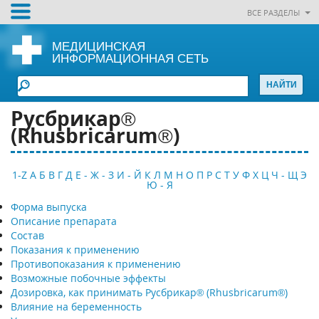
ВСЕ РАЗДЕЛЫ
МЕДИЦИНСКАЯ
ИНФОРМАЦИОННАЯ СЕТЬ
Русбрикар®
(Rhusbricarum®)
1-Z
А
Б
В
Г
Д
Е - Ж - З
И - Й
К
Л
М
Н
О
П
Р
С
Т
У
Ф
Х
Ц
Ч - Щ
Э
Ю - Я
Форма выпуска
Описание препарата
Состав
Показания к применению
Противопоказания к применению
Возможные побочные эффекты
Дозировка, как принимать Русбрикар® (Rhusbricarum®)
Влияние на беременность