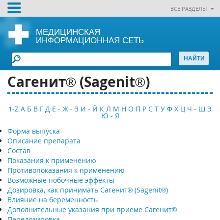
ВСЕ РАЗДЕЛЫ
МЕДИЦИНСКАЯ
ИНФОРМАЦИОННАЯ СЕТЬ
Сагенит® (Sagenit®)
1-Z
А
Б
В
Г
Д
Е - Ж - З
И - Й
К
Л
М
Н
О
П
Р
С
Т
У
Ф
Х
Ц
Ч - Щ
Э
Ю - Я
Форма выпуска
Описание препарата
Состав
Показания к применению
Противопоказания к применению
Возможные побочные эффекты
Дозировка, как принимать Сагенит® (Sagenit®)
Влияние на беременность
Дополнительные указания при приеме Сагенит®
Передозировка