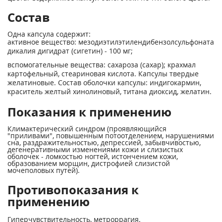
Состав
Одна капсула содержит:
активное вещество: мезодиэтилэтилендибензолсульфоната
дикалия дигидрат (сигетин) - 100 мг;
вспомогательные вещества: сахароза (сахар); крахмал
картофельный, стеариновая кислота. Капсулы твердые
желатиновые. Состав оболочки капсулы: индигокармин,
краситель желтый хинолиновый, титана диоксид, желатин.
Показания к применению
Климактерический синдром (проявляющийся
"приливами", повышенным потоотделением, нарушениями
сна, раздражительностью, депрессией, забывчивостью,
дегенеративными изменениями кожи и слизистых
оболочек - ломкостью ногтей, истончением кожи,
образованием морщин, дистрофией слизистой
мочеполовых путей).
Противопоказания к
применению
Гиперчувствительность, метроррагия.