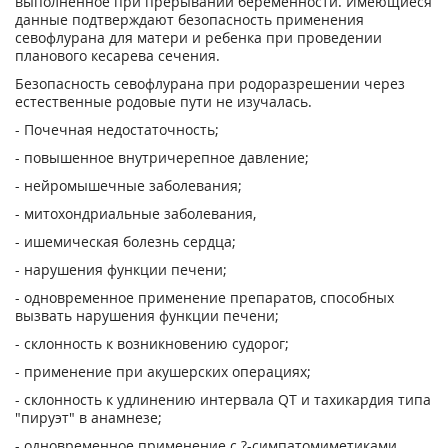
выполненное при прерывании беременности. Имеющиеся
данные подтверждают безопасность применения
севофлурана для матери и ребенка при проведении
планового кесарева сечения.
Безопасность севофлурана при родоразрешении через
естественные родовые пути не изучалась.
- Почечная недостаточность;
- повышенное внутричерепное давление;
- нейромышечные заболевания;
- митохондриальные заболевания,
- ишемическая болезнь сердца;
- нарушения функции печени;
- одновременное применение препаратов, способных
вызвать нарушения функции печени;
- склонность к возникновению судорог;
- применение при акушерских операциях;
- склонность к удлинению интервала QT и тахикардия типа
"пируэт" в анамнезе;
- одновременное применение с ?-симпатомиметиками,