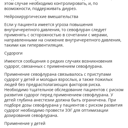
этом случае необходимо контролировать, и, по
возможности, поддерживать диурез.
Нейрохирургические вмешательства
Если у пациента имеется угроза повышения
внутричерепного давления, то севофлуран следует
применять с осторожностью в сочетании с мерами,
направленными на снижение внутричерепного давления,
такими как гипервентиляция.
Судороги
Имеются сообщения о редких случаях возникновения
судорог, связанных с применением севофлурана.
Применение севофлурана связывалось с приступами
судорог у детей и молодых взрослых, а также пожилых
людей без предрасполагающих факторов риска.
Необходимо тщательное обследование пациентов с риском
развития судорог перед применением севофлурана. У
детей глубина анестезии должна быть ограничена. При
подборе дозы севофлурана у пациентов с риском развития
судорог необходимо провести ЭЭГ для оптимизации
дозирования севофлурана.
Применение у детей