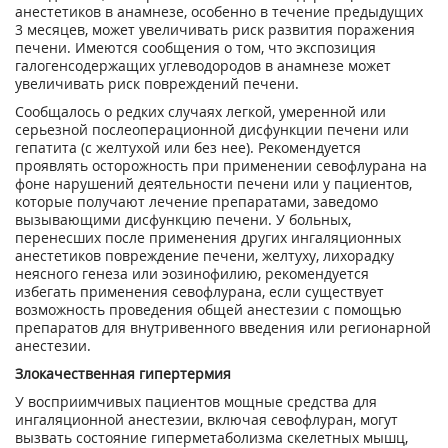
анестетиков в анамнезе, особенно в течение предыдущих
3 месяцев, может увеличивать риск развития поражения
печени. Имеются сообщения о том, что экспозиция
галогенсодержащих углеводородов в анамнезе может
увеличивать риск повреждений печени.
Сообщалось о редких случаях легкой, умеренной или
серьезной послеоперационной дисфункции печени или
гепатита (с желтухой или без нее). Рекомендуется
проявлять осторожность при применении севофлурана на
фоне нарушений деятельности печени или у пациентов,
которые получают лечение препаратами, заведомо
вызывающими дисфункцию печени. У больных,
перенесших после применения других ингаляционных
анестетиков повреждение печени, желтуху, лихорадку
неясного генеза или эозинофилию, рекомендуется
избегать применения севофлурана, если существует
возможность проведения общей анестезии с помощью
препаратов для внутривенного введения или регионарной
анестезии.
Злокачественная гипертермия
У восприимчивых пациентов мощные средства для
ингаляционной анестезии, включая севофлуран, могут
вызвать состояние гиперметаболизма скелетных мышц,