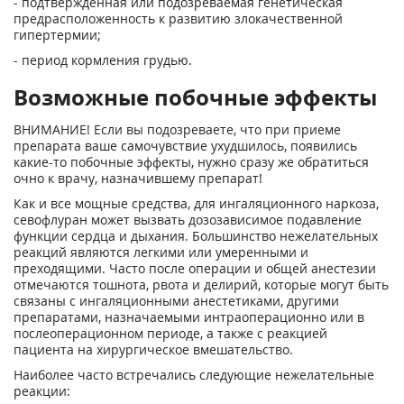
- подтвержденная или подозреваемая генетическая
предрасположенность к развитию злокачественной
гипертермии;
- период кормления грудью.
Возможные побочные эффекты
ВНИМАНИЕ! Если вы подозреваете, что при приеме
препарата ваше самочувствие ухудшилось, появились
какие-то побочные эффекты, нужно сразу же обратиться
очно к врачу, назначившему препарат!
Как и все мощные средства, для ингаляционного наркоза,
севофлуран может вызвать дозозависимое подавление
функции сердца и дыхания. Большинство нежелательных
реакций являются легкими или умеренными и
преходящими. Часто после операции и общей анестезии
отмечаются тошнота, рвота и делирий, которые могут быть
связаны с ингаляционными анестетиками, другими
препаратами, назначаемыми интраоперационно или в
послеоперационном периоде, а также с реакцией
пациента на хирургическое вмешательство.
Наиболее часто встречались следующие нежелательные
реакции: