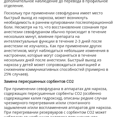
дополнительное наблюдение до перевода в профильное
отделение.
Поскольку при применении севофлурана имеет место
быстрый выход из наркоза, может возникнуть
необходимость в раннем купировании послеоперационной
боли. Несмотря на то, что восстановление сознания при
анестезии севофлураном обычно происходит в течение
нескольких минут, влияние препарата на
интеллектуальные функции в течение 2-3 дней после
анестезии не изучалось. Как при применении других
анестетиков, могут наблюдаться небольшие изменения в
настроении, которые могут сохраняться в течение
нескольких дней после анестезии. Быстрый выход из
наркоза у детей может сопровождаться ажитацией и
снижением коммуникативных способностей (примерно в
25% случаев).
Замена пересушенных сорбентов СО
2
При применении севофлурана в аппаратах для наркоза,
содержащих пересушенные сорбенты СО
2
(особенно
содержащими калия гидроксид), описаны редкие случаи
чрезмерного перегревания и/или спонтанного
задымления и/или воспламенения аппаратов для наркоза.
При перегревании резервуаров с сорбентом СО
2
может
наблюдаться необычная задержка повышения или