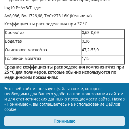
log
10
Р=А+В/Т, где:
А=8,086, B=- l726,68, Т=С+273,16К (Кельвина)
Коэффициенты распределения при 37 °С
Кровь/газ
0,63-0,69
Вода/газ
0,36
Оливковое масло/газ
47,2-53,9
Головной мозг/газ
1,15
Средние коэффициенты распределения компонент/газ при
25 °С для полимеров, которые обычно используются по
медицинским показаниям:
Проводящая резина
14,0
Этот веб-сайт использует файлы cookie, которые
необходимы для Вашего удобства при пользовании сайтом
Бутиловая резина
7,7
и для статистических данных о посещаемости сайта. Нажав
Поливинилхлорид
17,4
«Принимаю», вы соглашаетесь на использование файлов
cookie.
Полиэтилен
1,3
Севофлуран не огнеопасен и не взрывоопасен, что
Принимаю
соответствует требованиям Международной