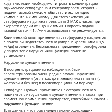
ходе анестезии необходимо титровать концентрацию
вдыхаемого севофлурана и контролировать скорость
подачи газовой смеси, чтобы свести экспозицию
компонента А к минимуму. Для этого экспозиция
севофлурана не должна превышать 2 МАК х часов, при
скорости подачи от 1 до < 2 л/мин. Скорость подачи
газовой смеси < 1 л/мин использовать не рекомендуется.
Клинический опыт применения севофлурана у пациентов
с почечной недостаточностью (клиренс креатинина > 1,5
мг/дл) ограничен. Безопасность применения севофлурана
у пациентов с нарушениями функции почек не
установлена.
Нарушение функции печени
В пострегистрационных наблюдениях были
зарегистрированы очень редкие случаи нарушений
функции печени (от легких до тяжелых) или гепатита (с
желтухой и без нее) в послеоперационном периоде.
Севофлуран должен применяться с осторожностью у
пациентов с нарушениями функции печени, а также при
совместном применении препаратов, способных вызывать
нарушение функции печени.
Есть данные, что применение галогенсодержащих