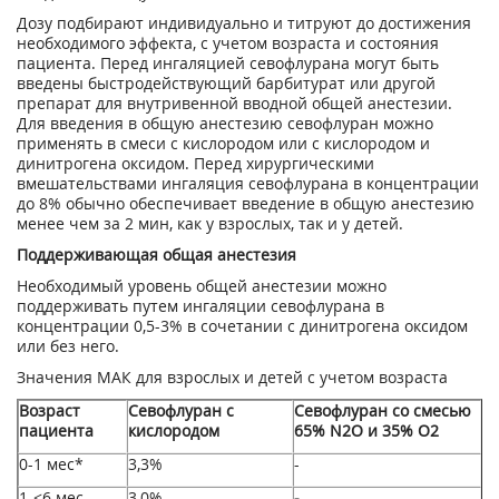
Дозу подбирают индивидуально и титруют до достижения
необходимого эффекта, с учетом возраста и состояния
пациента. Перед ингаляцией севофлурана могут быть
введены быстродействующий барбитурат или другой
препарат для внутривенной вводной общей анестезии.
Для введения в общую анестезию севофлуран можно
применять в смеси с кислородом или с кислородом и
динитрогена оксидом. Перед хирургическими
вмешательствами ингаляция севофлурана в концентрации
до 8% обычно обеспечивает введение в общую анестезию
менее чем за 2 мин, как у взрослых, так и у детей.
Поддерживающая общая анестезия
Необходимый уровень общей анестезии можно
поддерживать путем ингаляции севофлурана в
концентрации 0,5-3% в сочетании с динитрогена оксидом
или без него.
Значения МАК для взрослых и детей с учетом возраста
Возраст
Севофлуран с
Севофлуран со смесью
пациента
кислородом
65% N
2
O и 35% О
2
0-1 мес*
3,3%
-
1-<6 мес
3,0%
-