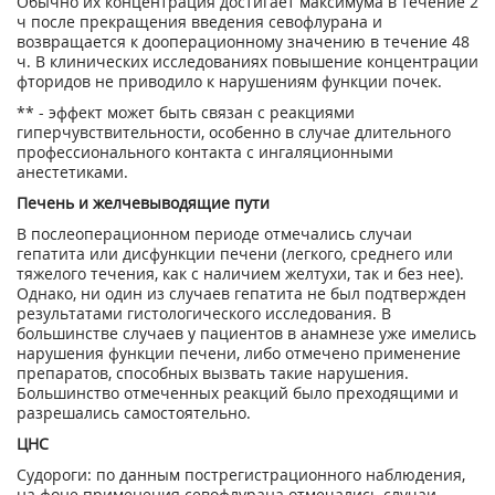
Обычно их концентрация достигает максимума в течение 2
ч после прекращения введения севофлурана и
возвращается к дооперационному значению в течение 48
ч. В клинических исследованиях повышение концентрации
фторидов не приводило к нарушениям функции почек.
** - эффект может быть связан с реакциями
гиперчувствительности, особенно в случае длительного
профессионального контакта с ингаляционными
анестетиками.
Печень и желчевыводящие пути
В послеоперационном периоде отмечались случаи
гепатита или дисфункции печени (легкого, среднего или
тяжелого течения, как с наличием желтухи, так и без нее).
Однако, ни один из случаев гепатита не был подтвержден
результатами гистологического исследования. В
большинстве случаев у пациентов в анамнезе уже имелись
нарушения функции печени, либо отмечено применение
препаратов, способных вызвать такие нарушения.
Большинство отмеченных реакций было преходящими и
разрешались самостоятельно.
ЦНС
Судороги: по данным пострегистрационного наблюдения,
на фоне применения севофлурана отмечались случаи