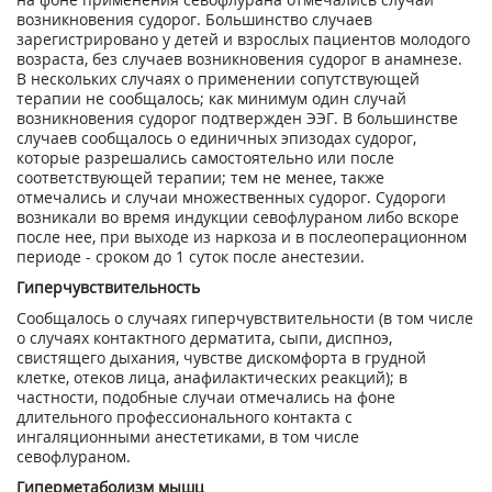
возникновения судорог. Большинство случаев
зарегистрировано у детей и взрослых пациентов молодого
возраста, без случаев возникновения судорог в анамнезе.
В нескольких случаях о применении сопутствующей
терапии не сообщалось; как минимум один случай
возникновения судорог подтвержден ЭЭГ. В большинстве
случаев сообщалось о единичных эпизодах судорог,
которые разрешались самостоятельно или после
соответствующей терапии; тем не менее, также
отмечались и случаи множественных судорог. Судороги
возникали во время индукции севофлураном либо вскоре
после нее, при выходе из наркоза и в послеоперационном
периоде - сроком до 1 суток после анестезии.
Гиперчувствительность
Сообщалось о случаях гиперчувствительности (в том числе
о случаях контактного дерматита, сыпи, диспноэ,
свистящего дыхания, чувстве дискомфорта в грудной
клетке, отеков лица, анафилактических реакций); в
частности, подобные случаи отмечались на фоне
длительного профессионального контакта с
ингаляционными анестетиками, в том числе
севофлураном.
Гиперметаболизм мышц