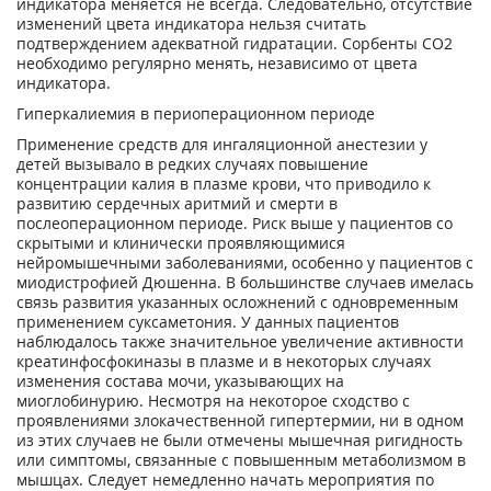
индикатора меняется не всегда. Следовательно, отсутствие
изменений цвета индикатора нельзя считать
подтверждением адекватной гидратации. Сорбенты СО
2
необходимо регулярно менять, независимо от цвета
индикатора.
Гиперкалиемия в периоперационном периоде
Применение средств для ингаляционной анестезии у
детей вызывало в редких случаях повышение
концентрации калия в плазме крови, что приводило к
развитию сердечных аритмий и смерти в
послеоперационном периоде. Риск выше у пациентов со
скрытыми и клинически проявляющимися
нейромышечными заболеваниями, особенно у пациентов с
миодистрофией Дюшенна. В большинстве случаев имелась
связь развития указанных осложнений с одновременным
применением суксаметония. У данных пациентов
наблюдалось также значительное увеличение активности
креатинфосфокиназы в плазме и в некоторых случаях
изменения состава мочи, указывающих на
миоглобинурию. Несмотря на некоторое сходство с
проявлениями злокачественной гипертермии, ни в одном
из этих случаев не были отмечены мышечная ригидность
или симптомы, связанные с повышенным метаболизмом в
мышцах. Следует немедленно начать мероприятия по