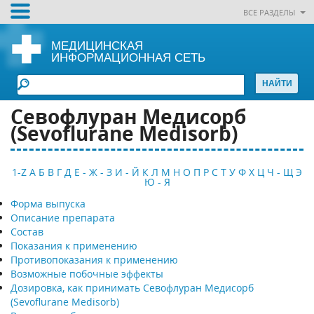
ВСЕ РАЗДЕЛЫ
МЕДИЦИНСКАЯ
ИНФОРМАЦИОННАЯ СЕТЬ
Севофлуран Медисорб
(Sevoflurane Medisorb)
1-Z
А
Б
В
Г
Д
Е - Ж - З
И - Й
К
Л
М
Н
О
П
Р
С
Т
У
Ф
Х
Ц
Ч - Щ
Э
Ю - Я
Форма выпуска
Описание препарата
Состав
Показания к применению
Противопоказания к применению
Возможные побочные эффекты
Дозировка, как принимать Севофлуран Медисорб
(Sevoflurane Medisorb)