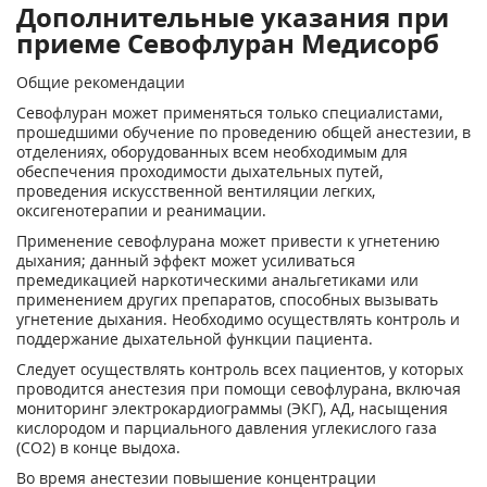
Дополнительные указания при
приеме Севофлуран Медисорб
Общие рекомендации
Севофлуран может применяться только специалистами,
прошедшими обучение по проведению общей анестезии, в
отделениях, оборудованных всем необходимым для
обеспечения проходимости дыхательных путей,
проведения искусственной вентиляции легких,
оксигенотерапии и реанимации.
Применение севофлурана может привести к угнетению
дыхания; данный эффект может усиливаться
премедикацией наркотическими анальгетиками или
применением других препаратов, способных вызывать
угнетение дыхания. Необходимо осуществлять контроль и
поддержание дыхательной функции пациента.
Следует осуществлять контроль всех пациентов, у которых
проводится анестезия при помощи севофлурана, включая
мониторинг электрокардиограммы (ЭКГ), АД, насыщения
кислородом и парциального давления углекислого газа
(СО
2
) в конце выдоха.
Во время анестезии повышение концентрации