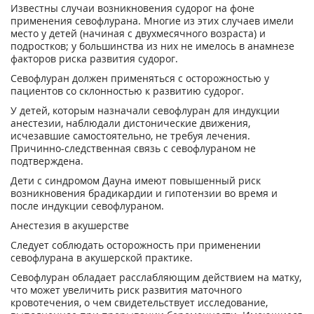
Известны случаи возникновения судорог на фоне
применения севофлурана. Многие из этих случаев имели
место у детей (начиная с двухмесячного возраста) и
подростков; у большинства из них не имелось в анамнезе
факторов риска развития судорог.
Севофлуран должен применяться с осторожностью у
пациентов со склонностью к развитию судорог.
У детей, которым назначали севофлуран для индукции
анестезии, наблюдали дистонические движения,
исчезавшие самостоятельно, не требуя лечения.
Причинно-следственная связь с севофлураном не
подтверждена.
Дети с синдромом Дауна имеют повышенный риск
возникновения брадикардии и гипотензии во время и
после индукции севофлураном.
Анестезия в акушерстве
Следует соблюдать осторожность при применении
севофлурана в акушерской практике.
Севофлуран обладает расслабляющим действием на матку,
что может увеличить риск развития маточного
кровотечения, о чем свидетельствует исследование,