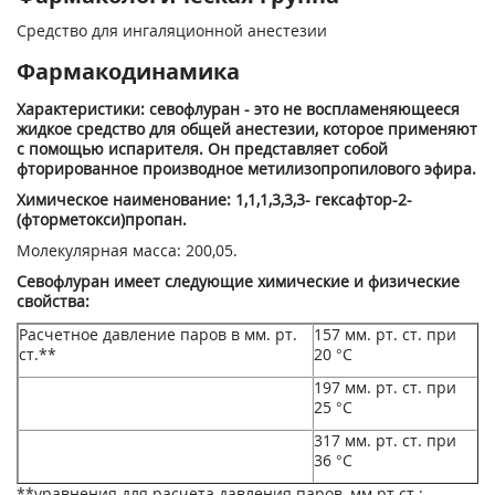
Средство для ингаляционной анестезии
Фармакодинамика
Характеристики: севофлуран - это не воспламеняющееся
жидкое средство для общей анестезии, которое применяют
с помощью испарителя. Он представляет собой
фторированное производное метилизопропилового эфира.
Химическое наименование: 1,1,1,3,3,3- гексафтор-2-
(фторметокси)пропан.
Молекулярная масса: 200,05.
Севофлуран имеет следующие химические и физические
свойства:
Расчетное давление паров в мм. рт.
157 мм. рт. ст. при
ст.**
20 °С
197 мм. рт. ст. при
25 °С
317 мм. рт. ст. при
36 °С
**уравнения для расчета давления паров, мм.рт.ст.: