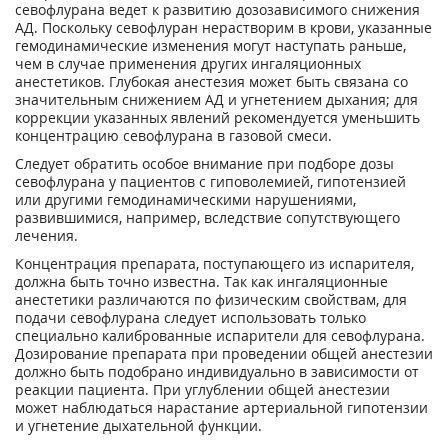
севофлурана ведет к развитию дозозависимого снижения
АД. Поскольку севофлуран нерастворим в крови, указанные
гемодинамические изменения могут наступать раньше,
чем в случае применения других ингаляционных
анестетиков. Глубокая анестезия может быть связана со
значительным снижением АД и угнетением дыхания; для
коррекции указанных явлений рекомендуется уменьшить
концентрацию севофлурана в газовой смеси.
Следует обратить особое внимание при подборе дозы
севофлурана у пациентов с гиповолемией, гипотензией
или другими гемодинамическими нарушениями,
развившимися, например, вследствие сопутствующего
лечения.
Концентрация препарата, поступающего из испарителя,
должна быть точно известна. Так как ингаляционные
анестетики различаются по физическим свойствам, для
подачи севофлурана следует использовать только
специально калиброванные испарители для севофлурана.
Дозирование препарата при проведении общей анестезии
должно быть подобрано индивидуально в зависимости от
реакции пациента. При углублении общей анестезии
может наблюдаться нарастание артериальной гипотензии
и угнетение дыхательной функции.