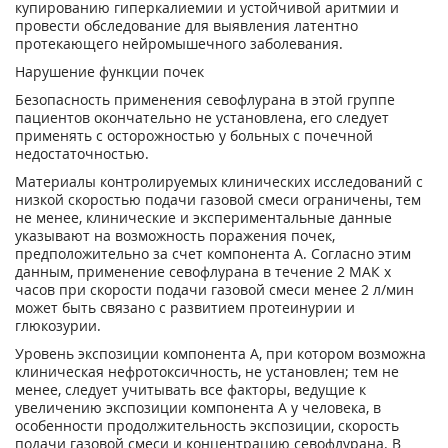
купированию гиперкалиемии и устойчивой аритмии и
провести обследование для выявления латентно
протекающего нейромышечного заболевания.
Нарушение функции почек
Безопасность применения севофлурана в этой группе
пациентов окончательно не установлена, его следует
применять с осторожностью у больных с почечной
недостаточностью.
Материалы контролируемых клинических исследований с
низкой скоростью подачи газовой смеси ограничены, тем
не менее, клинические и экспериментальные данные
указывают на возможность поражения почек,
предположительно за счет компонента А. Согласно этим
данным, применение севофлурана в течение 2 МАК х
часов при скорости подачи газовой смеси менее 2 л/мин
может быть связано с развитием протеинурии и
глюкозурии.
Уровень экспозиции компонента А, при котором возможна
клиническая нефротоксичность, не установлен; тем не
менее, следует учитывать все факторы, ведущие к
увеличению экспозиции компонента А у человека, в
особенности продолжительность экспозиции, скорость
подачи газовой смеси и концентрацию севофлурана. В