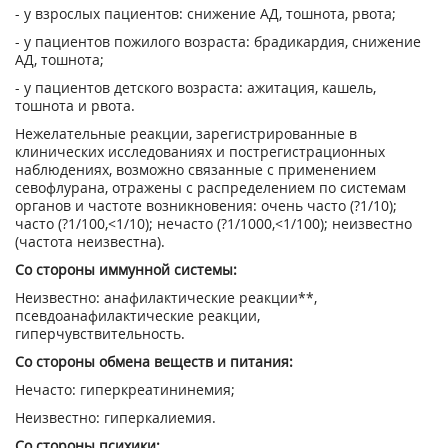
- у взрослых пациентов: снижение АД, тошнота, рвота;
- у пациентов пожилого возраста: брадикардия, снижение
АД, тошнота;
- у пациентов детского возраста: ажитация, кашель,
тошнота и рвота.
Нежелательные реакции, зарегистрированные в
клинических исследованиях и пострегистрационных
наблюдениях, возможно связанные с применением
севофлурана, отражены с распределением по системам
органов и частоте возникновения: очень часто (?1/10);
часто (?1/100,<1/10); нечасто (?1/1000,<1/100); неизвестно
(частота неизвестна).
Со стороны иммунной системы:
Неизвестно: анафилактические реакции**,
псевдоанафилактические реакции,
гиперчувствительность.
Со стороны обмена веществ и питания:
Нечасто: гиперкреатининемия;
Неизвестно: гиперкалиемия.
Со стороны психики: