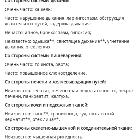
Со стороны системы дыхания:
Очень часто: кашель;
Часто: нарушение дыхания, ларингоспазм, обструкция
дыхательных путей, задержка дыхания;
Нечасто: апноэ, бронхоспазм, гипоксия;
Неизвестно: одышка**, свистящее дыхание**, угнетение
дыхания, отек легких.
Со стороны системы пищеварения:
Очень часто: тошнота, рвота;
Часто: повышенное слюноотделение.
Со стороны печени и желчевыводящих путей:
Неизвестно: гепатит, печеночная недостаточность, некроз
печени, панкреатит, желтуха.
Со стороны кожи и подкожных тканей:
Неизвестно: сыпь**, крапивница, зуд, контактный
дерматит**, отек лица**.
Со стороны скелетно-мышечной и соединительной ткани:
Неизвестно: мышечная ригидность.