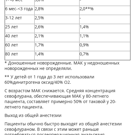
6 мес-<3 года
2,8%
2,0**%
3-12 лет
2,5%
-
25 лет
2,6%
1,4%
40 лет
2,1%
1,1%
60 лет
1,7%
0,9%
80 лет
1,4%
0,7%
* Доношенные новорожденные. МАК у недоношенных
новорожденных не определяли.
** У детей от 1 года до 3 лет использовали
60%динитрогена оксид/40% О
2
.
С возрастом МАК снижается. Средняя концентрация
севофлурана, обеспечивающая МАК у 80-летнего
пациента, составляет примерно 50% от таковой у 20-
летнего пациента.
Выход из общей анестезии
Пациенты обычно быстро выходят из общей анестезии
севофлураном. В связи с этим может раньше
потребоваться послеоперационная анальгезия.