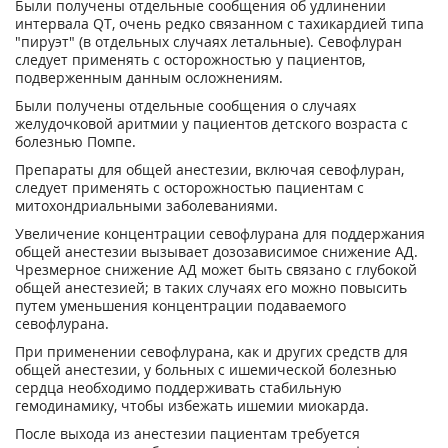
Были получены отдельные сообщения об удлинении
интервала QT, очень редко связанном с тахикардией типа
"пируэт" (в отдельных случаях летальные). Севофлуран
следует применять с осторожностью у пациентов,
подверженным данным осложнениям.
Были получены отдельные сообщения о случаях
желудочковой аритмии у пациентов детского возраста с
болезнью Помпе.
Препараты для общей анестезии, включая севофлуран,
следует применять с осторожностью пациентам с
митохондриальными заболеваниями.
Увеличение концентрации севофлурана для поддержания
общей анестезии вызывает дозозависимое снижение АД.
Чрезмерное снижение АД может быть связано с глубокой
общей анестезией; в таких случаях его можно повысить
путем уменьшения концентрации подаваемого
севофлурана.
При применении севофлурана, как и других средств для
общей анестезии, у больных с ишемической болезнью
сердца необходимо поддерживать стабильную
гемодинамику, чтобы избежать ишемии миокарда.
После выхода из анестезии пациентам требуется