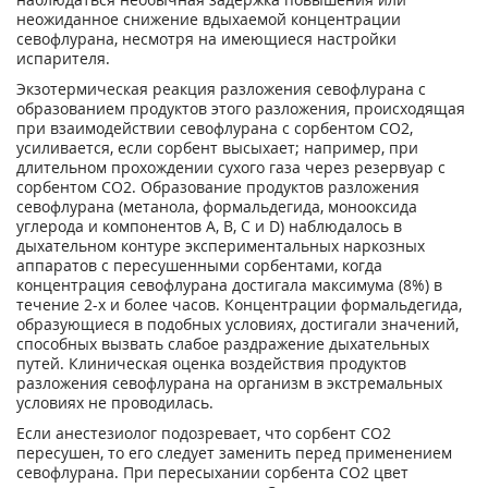
неожиданное снижение вдыхаемой концентрации
севофлурана, несмотря на имеющиеся настройки
испарителя.
Экзотермическая реакция разложения севофлурана с
образованием продуктов этого разложения, происходящая
при взаимодействии севофлурана с сорбентом СО
2
,
усиливается, если сорбент высыхает; например, при
длительном прохождении сухого газа через резервуар с
сорбентом СО
2
. Образование продуктов разложения
севофлурана (метанола, формальдегида, монооксида
углерода и компонентов А, В, С и D) наблюдалось в
дыхательном контуре экспериментальных наркозных
аппаратов с пересушенными сорбентами, когда
концентрация севофлурана достигала максимума (8%) в
течение 2-х и более часов. Концентрации формальдегида,
образующиеся в подобных условиях, достигали значений,
способных вызвать слабое раздражение дыхательных
путей. Клиническая оценка воздействия продуктов
разложения севофлурана на организм в экстремальных
условиях не проводилась.
Если анестезиолог подозревает, что сорбент СО
2
пересушен, то его следует заменить перед применением
севофлурана. При пересыхании сорбента СО
2
цвет