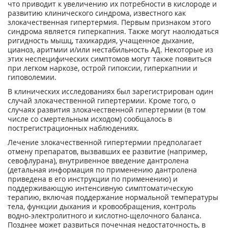
что приводит к увеличению их потребности в кислороде и
развитию клинического синдрома, известного как
злокачественная гипертермия. Первым признаком этого
синдрома является гиперкапния. Также могут наолюдаться
ригидность мышц, тахикардия, учащенное дыхание,
цианоз, аритмии и/или нестабильность АД. Некоторые из
этих неспецифических симптомов могут также появиться
при легком наркозе, острой гипоксии, гиперкапнии и
гиповолемии.
В клинических исследованиях был зарегистрирован один
случай злокачественной гипертермии. Кроме того, о
случаях развития злокачественной гипертермии (в том
числе со смертельным исходом) сообщалось в
пострегистрационных наблюдениях.
Лечение злокачественной гипертермии предполагает
отмену препаратов, вызвавших ее развитие (например,
севофлурана), внутривенное введение дантролена
(детальная информация по применению дантролена
приведена в его инструкции по применению) и
поддерживающую интенсивную симптоматическую
терапию, включая поддержание нормальной температуры
тела, функции дыхания и кровообращения, контроль
водно-­электролитного и кислотно-щелочного баланса.
Позднее может развиться почечная недостаточность, в