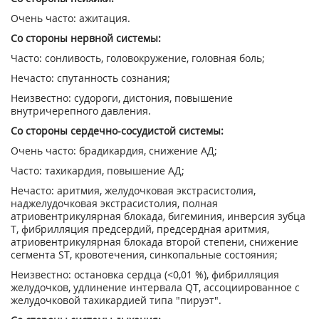
Очень часто: ажитация.
Со стороны нервной системы:
Часто: сонливость, головокружение, головная боль;
Нечасто: спутанность сознания;
Неизвестно: судороги, дистония, повышение
внутричерепного давления.
Со стороны сердечно-сосудистой системы:
Очень часто: брадикардия, снижение АД;
Часто: тахикардия, повышение АД;
Нечасто: аритмия, желудочковая экстрасистолия,
наджелудочковая экстрасистолия, полная
атриовентрикулярная блокада, бигеминия, инверсия зубца
Т, фибрилляция предсердий, предсердная аритмия,
атриовентрикулярная блокада второй степени, снижение
сегмента ST, кровотечения, синкопальные состояния;
Неизвестно: остановка сердца (<0,01 %), фибрилляция
желудочков, удлинение интервала QT, ассоциированное с
желудочковой тахикардией типа "пируэт".