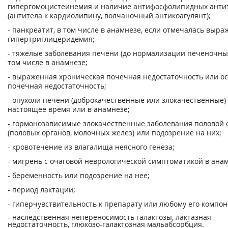
гипергомоцистеинемия и наличие антифосфолипидных анти
(антитела к кардиолипину, волчаночный антикоагулянт);
- панкреатит, в том числе в анамнезе, если отмечалась выр
гипертриглицеридемия;
- тяжелые заболевания печени (до нормализации печеночных
том числе в анамнезе;
- выраженная хроническая почечная недостаточность или о
почечная недостаточность;
- опухоли печени (доброкачественные или злокачественные)
настоящее время или в анамнезе;
- гормонозависимые злокачественные заболевания половой 
(половых органов, молочных желез) или подозрение на них;
- кровотечение из влагалища неясного генеза;
- мигрень с очаговой неврологической симптоматикой в ана
- беременность или подозрение на нее;
- период лактации;
- гиперчувствительность к препарату или любому его компон
- наследственная непереносимость галактозы, лактазная
недостаточность, глюкозо-галактозная мальабсорбция.