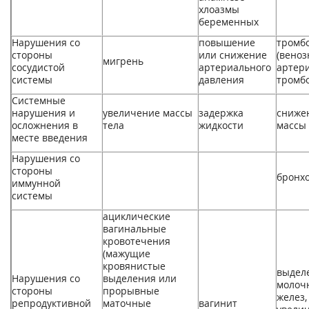
хлоазмы
беременных
Нарушения со
повышение
тромб
стороны
или снижение
(веноз
мигрень
сосудистой
артериального
артери
системы
давления
тромб
Системные
нарушения и
увеличение массы
задержка
сниже
осложнения в
тела
жидкости
массы 
месте введения
Нарушения со
стороны
бронх
иммунной
системы
ациклические
вагинальные
кровотечения
(мажущие
кровянистые
выдел
Нарушения со
выделения или
молоч
стороны
прорывные
желез,
репродуктивной
маточные
вагинит