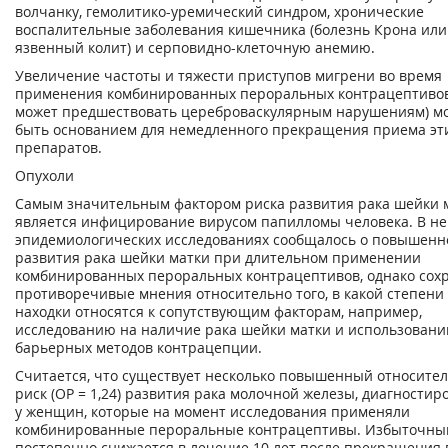
волчанку, гемолитико-уремический синдром, хронические
воспалительные заболевания кишечника (болезнь Крона или
язвенный колит) и серповидно-клеточную анемию.
Увеличение частоты и тяжести приступов мигрени во время
применения комбинированных пероральных контрацептивов
может предшествовать цереброваскулярным нарушениям) м
быть основанием для немедленного прекращения приема эт
препаратов.
Опухоли
Самым значительным фактором риска развития рака шейки 
является инфицирование вирусом папилломы человека. В н
эпидемиологических исследованиях сообщалось о повышенн
развития рака шейки матки при длительном применении
комбинированных пероральных контрацептивов, однако сох
противоречивые мнения относительно того, в какой степени
находки относятся к сопутствующим факторам, например,
исследованию на наличие рака шейки матки и использован
барьерных методов контрацепции.
Считается, что существует несколько повышенный относите
риск (ОР = 1,24) развития рака молочной железы, диагностир
у женщин, которые на момент исследования применяли
комбинированные пероральные контрацептивы. Избыточны
постепенно снижается в лечение 10 лет после прекращения