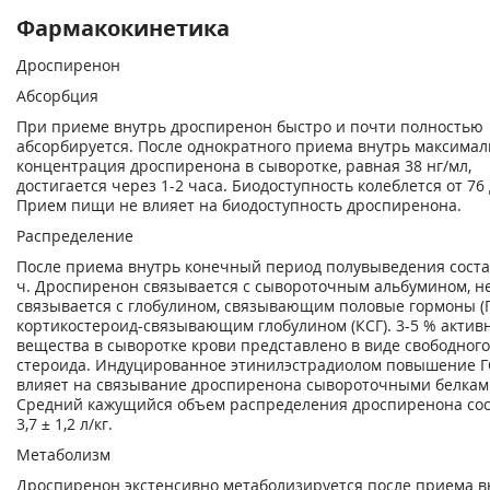
Фармакокинетика
Дроспиренон
Абсорбция
При приеме внутрь дроспиренон быстро и почти полностью
абсорбируется. После однократного приема внутрь максима
концентрация дроспиренона в сыворотке, равная 38 нг/мл,
достигается через 1-2 часа. Биодоступность колеблется от 76
Прием пищи не влияет на биодоступность дроспиренона.
Распределение
После приема внутрь конечный период полувыведения соста
ч. Дроспиренон связывается с сывороточным альбумином, н
связывается с глобулином, связывающим половые гормоны (
кортикостероид-связывающим глобулином (КСГ). 3-5 % актив
вещества в сыворотке крови представлено в виде свободного
стероида. Индуцированное этинилэстрадиолом повышение Г
влияет на связывание дроспиренона сывороточными белкам
Средний кажущийся объем распределения дроспиренона сос
3,7 ± 1,2 л/кг.
Метаболизм
Дроспиренон экстенсивно метаболизируется после приема в