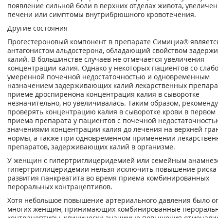
появление сильной боли в верхних отделах живота, увеличе
печени или симптомы внутрибрюшного кровотечения.
Другие состояния
Прогестероновый компонент в препарате Симициа® являетс
антагонистом альдостерона, обладающий свойством задержи
калий. В большинстве случаев не отмечается увеличения
концентрации калия. Однако у некоторых пациентов со слаб
умеренной почечной недостаточностью и одновременным
назначением задерживающих калий лекарственных препара
приеме дроспиренона концентрация калия в сыворотке
незначительно, но увеличивалась. Таким образом, рекоменду
проверять концентрацию калия в сыворотке крови в первом
приема препарата у пациентов с почечной недостаточность
значениями концентрации калия до лечения на верхней гра
нормы, а также при одновременном применении лекарствен
препаратов, задерживающих калий в организме.
У женщин с гипертриглицеридемией или семейным анамнез
гипертриглицеридемии нельзя исключить повышение риска
развития панкреатита во время приема комбинированных
пероральных контрацептивов.
Хотя небольшое повышение артериального давления было о
многих женщин, принимающих комбинированные перораль
контрацептивы, клинически значимые повышения отмечалис