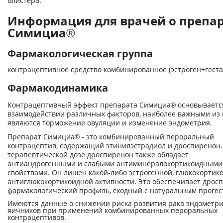
блистера.
Информация для врачей о препа
Симициа®
Фармакологическая группа
контрацептивное средство комбинированное (эстроген+геста
Фармакодинамика
Контрацептивный эффект препарата Симициа® основываетс
взаимодействии различных факторов, наиболее важными из 
являются торможение овуляции и изменение эндометрия.
Препарат Симициа® - это комбинированный пероральный
контрацептив, содержащий этинилэстрадиол и дроспиренон.
терапевтической дозе дроспиренон также обладает
антиандрогенными и слабыми антиминералокортикоидными
свойствами. Он лишен какой-либо эстрогенной, глюкокортик
антиглюкокортикоидной активности. Это обеспечивает дрос
фармакологический профиль, сходный с натуральным прогес
Имеются данные о снижении риска развития рака эндометри
яичников при применений комбинированных пероральных
контрацептивов.