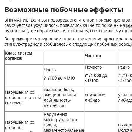
Возможные побочные эффекты
ВНИМАНИЕ! Если вы подозреваете, что при приеме препара
самочувствие ухудшилось, появились какие-то побочные эфф
нужно сразу же обратиться очно к врачу, назначившему преп
Во время приема одновременного применения дроспиренон
этинилэстрадиола сообщалось о следующих побочных реакци
Класс систем
Частота
органов
Нечасто
Редко
Часто
?1/1 000 до
?1/100
?1/100 до <1/10
<1/100
<1/100
головная боль,
Нарушения со
эмоциональная
снижение
усиле
стороны нервной
лабильность/
либидо
либид
системы
депрессия
нарушения
менструального
Нарушения со
цикла,
выдел
стороны
межменструальные
молоч