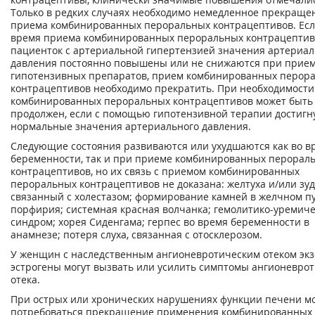
Только в редких случаях необходимо немедленное прекраще
приема комбинированных пероральных контрацептивов. Есл
время приема комбинированных пероральных контрацептив
пациенток с артериальной гипертензией значения артериал
давления постоянно повышены или не снижаются при прие
гипотензивных препаратов, прием комбинированных перор
контрацептивов необходимо прекратить. При необходимост
комбинированных пероральных контрацептивов может быть
продолжен, если с помощью гипотензивной терапии достигн
нормальные значения артериального давления.
Следующие состояния развиваются или ухудшаются как во в
беременности, так и при приеме комбинированных перорал
контрацептивов, но их связь с приемом комбинированных
пероральных контрацептивов не доказана: желтуха и/или зуд
связанный с холестазом; формирование камней в желчном п
порфирия; системная красная волчанка; гемолитико-уремич
синдром; хорея Сиденгама; герпес во время беременности в
анамнезе; потеря слуха, связанная с отосклерозом.
У женщин с наследственным ангионевротическим отеком эк
эстрогены могут вызвать или усилить симптомы ангионеврот
отека.
При острых или хронических нарушениях функции печени м
потребоваться прекращение применения комбинированных