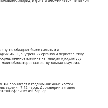
/ поливинилхлорид) и фольги алюминиевой печатной
рину, но обладает более сильным и
адких мышц внутренних органов и перистальтику
посредственное влияние на гладкую мускулатуру
-холиноблокаторов (закрытоугольная глаукома,
аням, проникает в гладкомышечные клетки.
лувыведения 7-12 часов. Дротаверин активно
матоэнцефалический барьер.