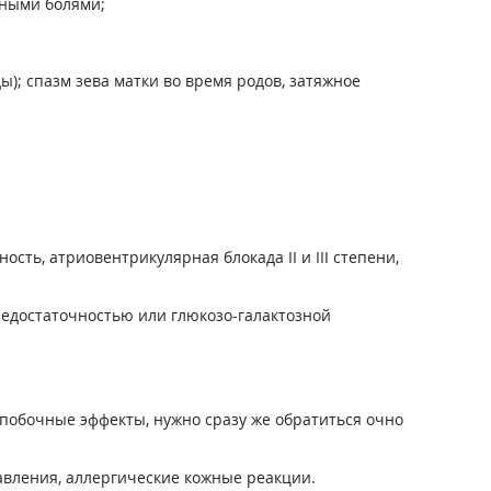
вными болями;
; спазм зева матки во время родов, затяжное
ть, атриовентрикулярная блокада II и III степени,
недостаточностью или глюкозо-галактозной
побочные эффекты, нужно сразу же обратиться очно
вления, аллергические кожные реакции.