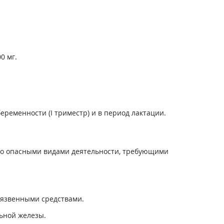
0 мг.
ременности (I триместр) и в период лактации.
но опасными видами деятельности, требующими
оязвенными средствами.
ьной железы.