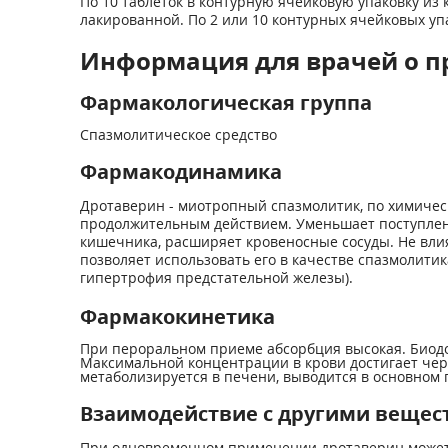
По 10 таблеток в контурную ячейковую упаковку и
лакированной. По 2 или 10 контурных ячейковых у
Информация для врачей о п
Фармакологическая группа
Спазмолитическое средство
Фармакодинамика
Дротаверин - миотропный спазмолитик, по химическ
продолжительным действием. Уменьшает поступлени
кишечника, расширяет кровеносные сосуды. Не влия
позволяет использовать его в качестве спазмолити
гипертрофия предстательной железы).
Фармакокинетика
При пероральном приеме абсорбция высокая. Биодо
Максимальной концентрации в крови достигает через
метаболизируется в печени, выводится в основном 
Взаимодействие с другими вещес
При одновременном применении дротаверин может