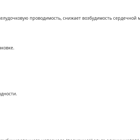
елудочковую проводимость, снижает возбудимость сердечной 
аковке.
одности.