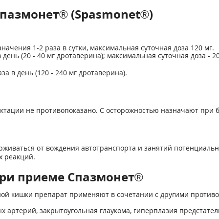
Спазмонет® (Spasmonet®)
азначения 1-2 раза в сутки, максимальная суточная доза 120 мг.
 в день (20 - 40 мг дротаверина); максимальная суточная доза - 20
за в день (120 - 240 мг дротаверина).
тации не противопоказано. С осторожностью назначают при бе
рживаться от вождения автотранспорта и занятий потенциаль
 реакций.
ри приеме Спазмонет®
ной кишки препарат применяют в сочетании с другими против
х артерий, закрытоугольная глаукома, гиперплазия предстател