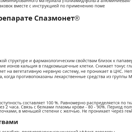
з комбинированного материала (полиамид/фольга алюминиевая
паковок вместе с инструкцией по применению поме
репарате Спазмонет®
ой структуре и фармакологическим свойствам близок к папаве
е ионов кальция в гладкомышечные клетки. Снижает тонус гл
ет на вегетативную нервную систему, не проникает в ЦНС. Не
ка, когда противопоказаны лекарственные средства из группы М
ступность составляет 100 %. Равномерно распределяется по тк
 2 часа. Связь с белками плазмы крови - 80 - 90%. Период по
почками, в меньшей степени с желчью. Не проникает через ге
твами
 ослабить противопаркинсонический эффект леводопы.