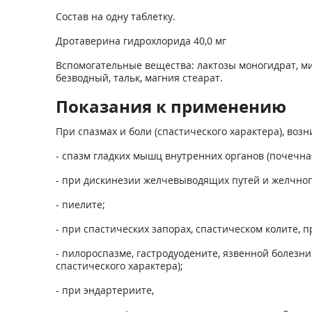
Состав на одну таблетку.
Дротаверина гидрохлорида 40,0 мг
Вспомогательные вещества: лактозы моногидрат, м
безводный, тальк, магния стеарат.
Показания к применению
При спазмах и боли (спастического характера), во
- спазм гладких мышц внутренних органов (почечная
- при дискинезии желчевыводящих путей и желчног
- пиелите;
- при спастических запорах, спастическом колите, п
- пилороспазме, гастродуодените, язвенной болезни
спастического характера);
- при эндартериите,