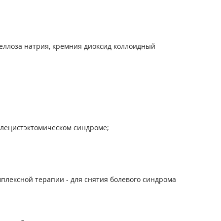
еллоза натрия, кремния диоксид коллоидный
олецистэктомическом синдроме;
омплексной терапии - для снятия болевого синдрома