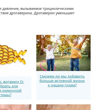
ное давление, вызываемое трициклическими
ствия дротаверина. Дротаверин уменьшает
Сможем ли мы добавить
больше активной жизни
s. витамин D:
к нашим годам?
брать для
я иммунной
стемы?