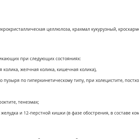
икрокристаллическая целлюлоза, крахмал кукурузный, кроскарм
зникающих при следующих состояниях:
 колика, желчная колика, кишечная колика),
о пузыря по гиперкинетическому типу, при холецистите, постх
роктите, тенезмах;
 желудка и 12-перстной кишки (в фазе обострения, в составе к