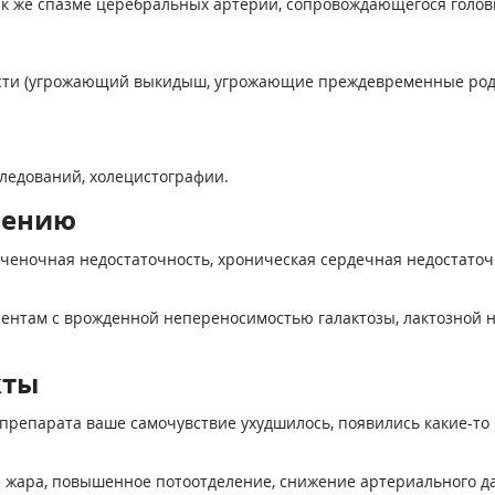
так же спазме церебральных артерий, сопровождающегося голо
сти (угрожающий выкидыш, угрожающие преждевременные роды)
ледований, холецистографии.
нению
ночная недостаточность, хроническая сердечная недостаточнос
иентам с врожденной непереносимостью галактозы, лактозной 
кты
препарата ваше самочувствие ухудшилось, появились какие-то 
 жара, повышенное потоотделение, снижение артериального да