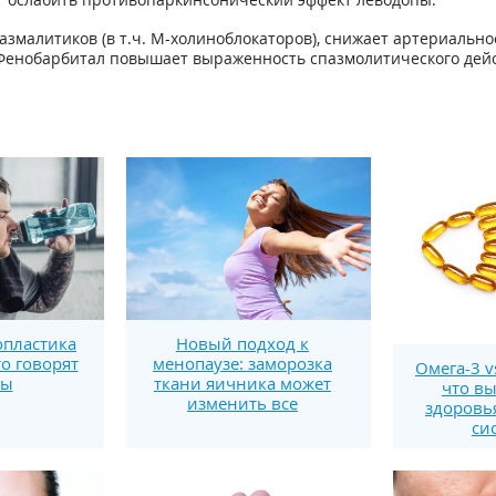
пазмалитиков (в т.ч. М-холиноблокаторов), снижает артериаль
Фенобарбитал повышает выраженность спазмолитического дей
пластика
Новый подход к
то говорят
менопаузе: заморозка
Омега-3 v
ты
ткани яичника может
что вы
изменить все
здоровь
си