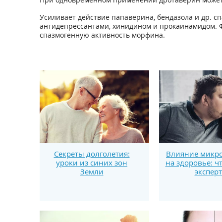
Усиливает действие папаверина, бендазола и др. с
антидепрессантами, хинидином и прокаинамидом. 
спазмогенную активность морфина.
Секреты долголетия:
Влияние микро
уроки из синих зон
на здоровье: ч
Земли
экспер