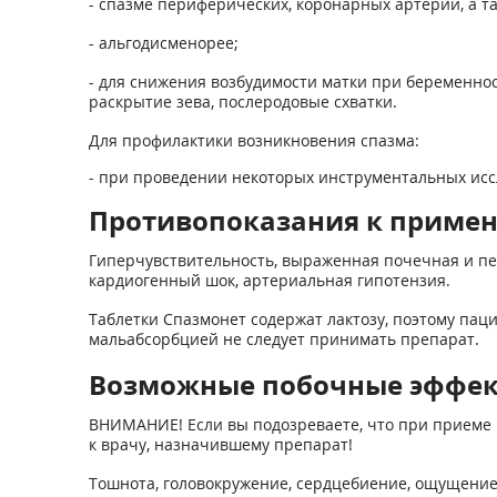
- спазме периферических, коронарных артерий, а 
- альгодисменорее;
- для снижения возбудимости матки при беременно
раскрытие зева, послеродовые схватки.
Для профилактики возникновения спазма:
- при проведении некоторых инструментальных исс
Противопоказания к приме
Гиперчувствительность, выраженная почечная и пече
кардиогенный шок, артериальная гипотензия.
Таблетки Спазмонет содержат лактозу, поэтому пац
мальабсорбцией не следует принимать препарат.
Возможные побочные эффе
ВНИМАНИЕ! Если вы подозреваете, что при приеме 
к врачу, назначившему препарат!
Тошнота, головокружение, сердцебиение, ощущение