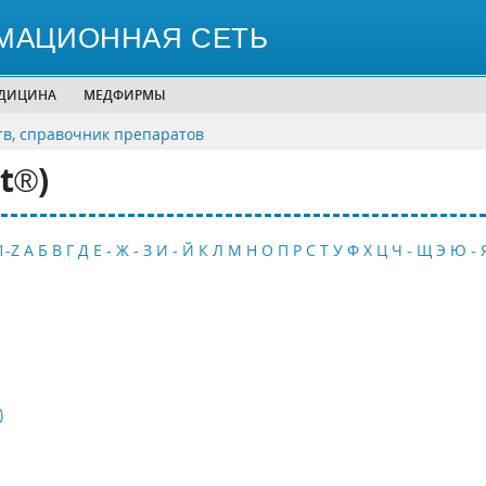
МАЦИОННАЯ СЕТЬ
ЕДИЦИНА
МЕДФИРМЫ
тв, справочник препаратов
t®)
1-Z
А
Б
В
Г
Д
Е - Ж - З
И - Й
К
Л
М
Н
О
П
Р
С
Т
У
Ф
Х
Ц
Ч - Щ
Э
Ю - 
)