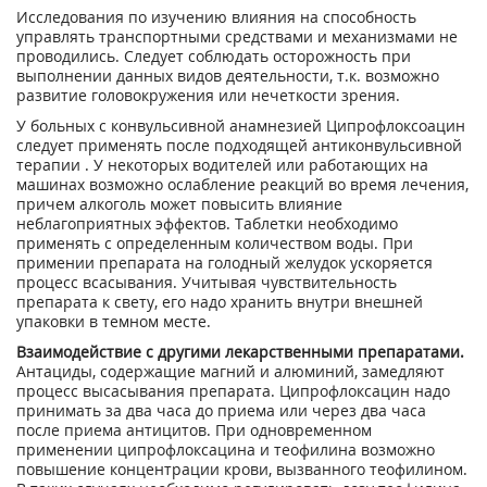
Исследования по изучению влияния на способность
управлять транспортными средствами и механизмами не
проводились. Следует соблюдать осторожность при
выполнении данных видов деятельности, т.к. возможно
развитие головокружения или нечеткости зрения.
У больных с конвульсивной анамнезией Ципрофлоксоацин
следует применять после подходящей антиконвульсивной
терапии . У некоторых водителей или работающих на
машинах возможно ослабление реакций во время лечения,
причем алкоголь может повысить влияние
неблагоприятных эффектов. Таблетки необходимо
применять с определенным количеством воды. При
примении препарата на голодный желудок ускоряется
процесс всасывания. Учитывая чувствительность
препарата к свету, его надо хранить внутри внешней
упаковки в темном месте.
Взаимодействие с другими лекарственными препаратами.
Антациды, содержащие магний и алюминий, замедляют
процесс высасывания препарата. Ципрофлоксацин надо
принимать за два часа до приема или через два часа
после приема антицитов. При одновременном
применении ципрофлоксацина и теофилина возможно
повышение концентрации крови, вызванного теофилином.