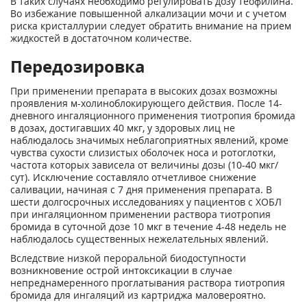
В таких случаях необходимо регулировать дозу теофилина.
Во избежание повышенной алкализации мочи и с учетом
риска кристаллурии следует обратить внимание на прием
жидкостей в достаточном количестве.
Передозировка
При применении препарата в высоких дозах возможны
проявления м-холиноблокирующего действия. После 14-
дневного ингаляционного применения тиотропия бромида
в дозах, достигавших 40 мкг, у здоровых лиц не
наблюдалось значимых неблагоприятных явлений, кроме
чувства сухости слизистых оболочек носа и ротоглотки,
частота которых зависела от величины дозы (10-40 мкг/
сут). Исключение составляло отчетливое снижение
саливации, начиная с 7 дня применения препарата. В
шести долгосрочных исследованиях у пациентов с ХОБЛ
при ингаляционном применении раствора тиотропия
бромида в суточной дозе 10 мкг в течение 4-48 недель не
наблюдалось существенных нежелательных явлений.
Вследствие низкой пероральной биодоступности
возникновение острой интоксикации в случае
непреднамеренного проглатывания раствора тиотропия
бромида для ингаляций из картриджа маловероятно.