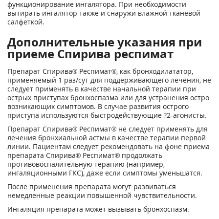
функционирование ингалятора. При необходимости
вытирать ингалятор также и снаружи влажной тканевой
салфеткой.
Дополнительные указания при
приеме Спирива респимат
Препарат Спирива
®
Респимат
®
, как бронходилататор,
применяемый 1 раз/сут для поддерживающего лечения, не
следует применять в качестве начальной терапии при
острых приступах бронхоспазма или для устранения остро
возникающих симптомов. В случае развития острого
приступа используются быстродействующие ?
2
-агонисты.
Препарат Спирива
®
Респимат
®
не следует применять для
лечения бронхиальной астмы в качестве терапии первой
линии. Пациентам следует рекомендовать на фоне приема
препарата Спирива
®
Респимат
®
продолжать
противовоспалительную терапию (например,
ингаляционными ГКС), даже если симптомы уменьшатся.
После применения препарата могут развиваться
немедленные реакции повышенной чувствительности.
Ингаляция препарата может вызывать бронхоспазм.