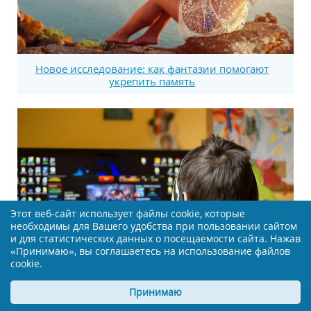
Новое исследование: как фантазии помогают
укрепить память
Этот веб-сайт использует файлы cookie, которые
необходимы для Вашего удобства при пользовании сайтом
и для статистических данных о посещаемости сайта. Нажав
«Принимаю», вы соглашаетесь на использование файлов
cookie.
Принимаю
О чем рассказывает оформление десктопа?