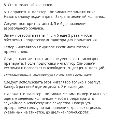
5. Снять зеленый колпачок.
6. Направить ингалятор Спирива
®
Респимат
®
вниз.
Нажать кнопку подачи дозы. Закрыть зеленый колпачок.
Следует повторить этапы 4, 5 и 6 до появления
аэрозольного облачка.
Затем повторить этапы 4, 5 и 6 еще 3 раза, чтобы
обеспечить подготовку ингалятора для применения.
Теперь ингалятор Спирива
®
Респимат
®
готов к
применению.
Осуществление этих этапов не уменьшает число доз
препарата. После подготовки ингалятор Спирива
®
Респимат
®
позволяет высвободить 30 доз (60 ингаляций).
Использование ингалятора
Спирива
®
Респимат
®
Следует использовать этот ингалятор только 1 раз/сут.
Каждый раз необходимо делать 2 ингаляции.
I.
Держать ингалятор Спирива
®
Респимат
®
вертикально с
одетым зеленым колпачком, чтобы предотвратить
случайное высвобождение лекарства. Повернуть
прозрачную гильзу по направлению красных стрелок,
указанных на этикетке, до щелчка (пол-оборота).