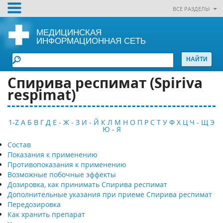
ВСЕ РАЗДЕЛЫ
МЕДИЦИНСКАЯ
ИНФОРМАЦИОННАЯ СЕТЬ
Спирива респимат (Spiriva
respimat)
1-Z
А
Б
В
Г
Д
Е - Ж - З
И - Й
К
Л
М
Н
О
П
Р
С
Т
У
Ф
Х
Ц
Ч - Щ
Э
Ю - Я
Состав
Показания к применению
Противопоказания к применению
Возможные побочные эффекты
Дозировка, как принимать Спирива респимат
Дополнительные указания при приеме Спирива респимат
Передозировка
Как хранить препарат