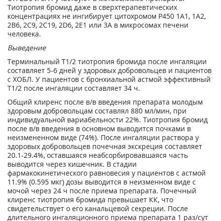
Тиотропия бромид даже в сверхтерапевтических
концентрациях не ингибирует цитохромом Р450 1А1, 1А2,
2В6, 2С9, 2С19, 2D6, 2Е1 или 3А в микросомах печени
человека.
Выведение
Терминальный T
1/2
тиотропия бромида после ингаляции
составляет 5-6 дней у здоровых добровольцев и пациентов
с ХОБЛ. У пациентов с бронхиальной астмой эффективный
Т
1/2
после ингаляции составляет 34 ч.
Общий клиренс после в/в введения препарата молодым
здоровым добровольцам составлял 880 мл/мин, при
индивидуальной вариабельности 22%. Тиотропия бромид
после в/в введения в основном выводится почками в
неизмененном виде (74%). После ингаляции раствора у
здоровых добровольцев почечная экскреция составляет
20.1-29.4%, оставшаяся неабсорбировавшаяся часть
выводится через кишечник. В стадии
фармакокинетического равновесия у пациентов с астмой
11.9% (0.595 мкг) дозы выводится в неизменном виде с
мочой через 24 ч после приема препарата. Почечный
клиренс тиотропия бромида превышает КК, что
свидетельствует о его канальцевой секреции. После
длительного ингаляционного приема препарата 1 раз/сут