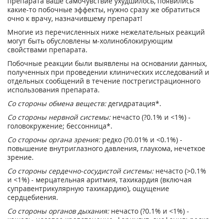
препарата ваше самочувствие ухудшилось, появились
какие-то побочные эффекты, нужно сразу же обратиться
очно к врачу, назначившему препарат!
Многие из перечисленных ниже нежелательных реакций
могут быть обусловлены м-холиноблокирующим
свойствами препарата.
Побочные реакции были выявлены на основании данных,
полученных при проведении клинических исследований и
отдельных сообщений в течение пострегистрационного
использования препарата.
Со стороны обмена веществ:
дегидратация*.
Со стороны нервной системы:
нечасто (?0.1% и <1%) -
головокружение; бессонница*.
Со стороны органа зрения:
редко (?0.01% и <0.1%) -
повышение внутриглазного давления, глаукома, нечеткое
зрение.
Со стороны сердечно-сосудистой системы:
нечасто (>0.1%
и <1%) - мерцательная аритмия, тахикардия (включая
суправентрикулярную тахикардию), ощущение
сердцебиения.
Со стороны органов дыхания:
нечасто (?0.1% и <1%) -