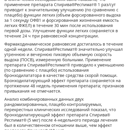
применение препарата Спирива
®
Респимат
®
1 раз/сут
приводит к значительному улучшению (по сравнению с
плацебо) функции легких (объем форсированного выдоха
за 1 секунду ОФВ
1
и форсированная жизненная емкость
легких ФЖЕЛ) в течение 30 мин после использования
первой дозы. Улучшение функции легких сохраняется в
течение 24 ч при равновесной концентрации.
Фармакодинамическое равновесие достигалось в течение
одной недели. Спирива
®
Респимат
®
значительно улучшал
утреннюю и вечернюю пиковую объемную скорость
выдоха (ПОСВ), измеренную больными. Применение
препарата Спирива
®
Респимат
®
приводило к уменьшению
(по сравнению с плацебо) использования
бронходилататора в качестве средства скорой помощи.
Бронходилатирующий эффект препарата сохраняется на
протяжении 48 недель применения препарата; признаков
привыкания не отмечается.
Анализ комбинированных данных двух
рандомизированных, плацебо-контролируемых,
перекрестных клинических исследований показал, что
бронходилатирующий эффект препарата Спирива
®
Респимат
®
(5 мкг) после 4-недельного периода лечения
был в количественном отношении выше, чем эффект