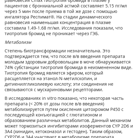
равновесия C
max
тиотропия бромида в плазме у
пациентов с бронхиальной астмой составляет 5.15 пг/мл
через 5 мин после приема в той же дозе с помощью
ингалятора Респимат
®
. На стадии динамического
равновесия наименьшая концентрация в плазме
составила 1.49-1.68 пг/мл. Исследования показали, что
тиотропия бромид не проникает через ГЭБ.
Метаболизм
Степень биотрансформации незначительна. Это
подтверждается тем, что после в/в введения препарата
молодым здоровым добровольцам в моче обнаруживается
74% субстанции тиотропия бромида в неизмененном виде.
Тиотропия бромид является эфиром, который
расщепляется на этанол-N-метилскопин, и
дитиенилгликолиевую кислоту; эти соединения не
связываются с мускариновыми рецепторами.
В исследованиях in vitro
показано, что некоторая часть
препарата (< 20% от дозы после в/в введения)
метаболизируется путем окисления цитохромом Р450 с
последующей конъюгацией с глютатионом и
образованием различных метаболитов. Данный механизм
может тормозиться ингибиторами изоферментов CYP 2D6 и
3А4 (хинидин, кетоконазол и гестоден). Таким образом,
CYP2D6 и 3А4 участвуют в метаболизме препарата.