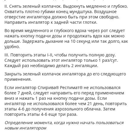
II. Снять зеленый колпачок. Выдохнуть медленно и глубоко.
Охватить плотно губами конец мундштука. Воздушное
отверстие ингалятора должно быть при этом свободно.
Направить ингалятор к задней части глотки.
Во время медленного и глубокого вдоха через рот следует
нажать кнопку подачи дозы и продолжать вдох как можно
дольше. Задержать дыхание на 10 секунд или так долго, как
удобно.
III. Повторить этапы I-II, чтобы получить полную дозу.
Следует использовать этот ингалятор только 1 раз/сут.
Каждый раз необходимо делать 2 ингаляции.
Закрыть зеленый колпачок ингалятора до его следующего
применения.
Если ингалятор Спирива
®
Респимат
®
не использовался
более 7 дней, следует направить его перед применением
вниз и нажать 1 раз на кнопку подачи дозы. Если
ингалятор не использовался более чем 21 день, повторить
этапы 4-6 до получения аэрозольного облачка. Затем
повторить этапы 4-6 еще три раза.
Определение момента, когда нужно начать пользоваться
новым ингалятором