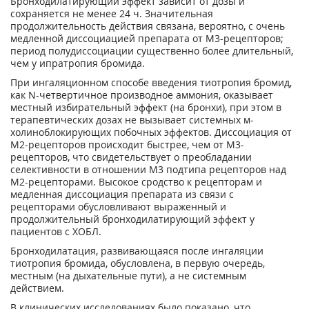
Бронходилатирующий эффект зависит от дозы и
сохраняется не менее 24 ч. Значительная
продолжительность действия связана, вероятно, с очень
медленной диссоциацией препарата от М
3
-рецепторов;
период полудиссоциации существенно более длительный,
чем у ипратропия бромида.
При ингаляционном способе введения тиотропия бромид,
как N-четвертичное производное аммония, оказывает
местный избирательный эффект (на бронхи), при этом в
терапевтических дозах не вызывает системных м-
холиноблокирующих побочных эффектов. Диссоциация от
М
2
-рецепторов происходит быстрее, чем от М
3
-
рецепторов, что свидетельствует о преобладании
селективности в отношении М
3
подтипа рецепторов над
М
2
-рецепторами. Высокое сродство к рецепторам и
медленная диссоциация препарата из связи с
рецепторами обусловливают выраженный и
продолжительный бронходилатирующий эффект у
пациентов с ХОБЛ.
Бронходилатация, развивающаяся после ингаляции
тиотропия бромида, обусловлена, в первую очередь,
местным (на дыхательные пути), а не системным
действием.
В клинических исследованиях было показано, что