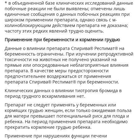
* в объединенной базе клинических исследований данные
побочные реакции не были выявлены; отмечены лишь
единичные сообщения о данных побочных реакциях при
широком применении препарата, однако связь с м-
холиноблокирующим действием препарата не доказана;
частоту этих редких явлений трудно оценить.
Применение при беременности и кормлении грудью
Данные о влиянии препарата Спирива
®
Респимат
®
на
беременность ограничены. При изучении репродуктивной
токсичности на животных не получено указаний на
прямые или опосредованные неблагоприятные влияния
препарата. В качестве меры предосторожности
предпочтительнее воздержаться от применения
препарата Спирива
®
Респимат
®
при беременности.
Клинических данных о влиянии тиотропия бромида в
период грудного вскармливания нет.
Препарат не следует применять у беременных или
кормящих грудью женщин, если только ожидаемая польза
для матери превышает потенциальный риск для плода и
ребенка. На период применения препарата необходимо
прекратить кормление грудью ребенка.
Применение при нарушениях функции печени