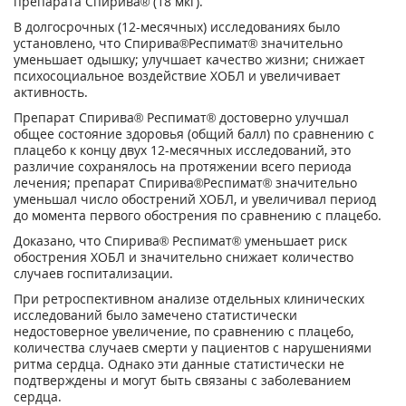
препарата Спирива
®
(18 мкг).
В долгосрочных (12-месячных) исследованиях было
установлено, что Спирива
®
Респимат
®
значительно
уменьшает одышку; улучшает качество жизни; снижает
психосоциальное воздействие ХОБЛ и увеличивает
активность.
Препарат Спирива
®
Респимат
®
достоверно улучшал
общее состояние здоровья (общий балл) по сравнению с
плацебо к концу двух 12-месячных исследований, это
различие сохранялось на протяжении всего периода
лечения; препарат Спирива
®
Респимат
®
значительно
уменьшал число обострений ХОБЛ, и увеличивал период
до момента первого обострения по сравнению с плацебо.
Доказано, что Спирива
®
Респимат
®
уменьшает риск
обострения ХОБЛ и значительно снижает количество
случаев госпитализации.
При ретроспективном анализе отдельных клинических
исследований было замечено статистически
недостоверное увеличение, по сравнению с плацебо,
количества случаев смерти у пациентов с нарушениями
ритма сердца. Однако эти данные статистически не
подтверждены и могут быть связаны с заболеванием
сердца.