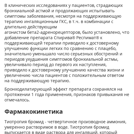
В клинических исследованиях у пациентов, страдающих
бронхиальной астмой и продолжающих испытывать
симптомы заболевания, несмотря на поддерживающую
терапию ингаляционным ГКС, в т.ч. в комбинации с
длительно действующим
агонистом бета
2
-адренорецепторов, было установлено, что
добавление препарата Спирива
®
Респимат
®
к
поддерживающей терапии приводило к достоверному
улучшению функции легких по сравнению с плацебо,
значительно уменьшало число серьезных обострений и
периодов ухудшения симптомов бронхиальной астмы,
увеличивало период до первого их наступления,
приводило к достоверному улучшению качества жизни и
увеличению числа пациентов с положительным ответом
на поддерживающую терапию.
Бронходилатирующий эффект препарата сохранялся на
протяжении 1 года применения, признаков привыкания не
отмечалось.
Фармакокинетика
Тиотропия бромид - четвертичное производное аммония,
умеренно растворимое в воде. Тиотропия бромид
выпускается в виде раствора для ингаляций, который