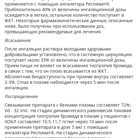
применяется с помощью ингалятора Респимат
®
.
Приблизительно 40% от величины ингаляционной дозы
осаждается в легких, остальное количество поступает в
ЖКТ. Некоторые фармакокинетические данные, описанные
ниже, были получены при использовании доз,
превышающих рекомендуемые для лечения.
Всасывание
После ингаляции раствора молодыми здоровыми
добровольцами установлено, что в системную циркуляцию
поступает около 33% от величины ингаляционной дозы.
Прием пищи не влияет на всасывание тиотропия бромида,
в связи с тем, что он плохо всасывается из ЖКТ.
Абсолютная биодоступность при приеме внутрь составляет
2-3%. C
max
в плазме наблюдается через 5 мин после
ингаляции.
Распределение
Связывание препарата с белками плазмы составляет 72%;
V
d
- 32 л/кг. На стадии динамического равновесия пиковая
концентрация тиотропия бромида в плазме у пациентов с
ХОБЛ составляет 10.5-11.7 пг/мл через 10 мин после
применения препарата в дозе 5 мкг с помощью
ингалятора Респимат
®
. На стадии динамического