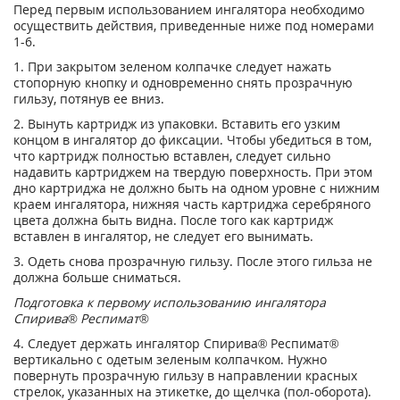
Перед первым использованием ингалятора необходимо
осуществить действия, приведенные ниже под номерами
1-6.
1. При закрытом зеленом колпачке следует нажать
стопорную кнопку и одновременно снять прозрачную
гильзу, потянув ее вниз.
2. Вынуть картридж из упаковки. Вставить его узким
концом в ингалятор до фиксации. Чтобы убедиться в том,
что картридж полностью вставлен, следует сильно
надавить картриджем на твердую поверхность. При этом
дно картриджа не должно быть на одном уровне с нижним
краем ингалятора, нижняя часть картриджа серебряного
цвета должна быть видна. После того как картридж
вставлен в ингалятор, не следует его вынимать.
3. Одеть снова прозрачную гильзу. После этого гильза не
должна больше сниматься.
Подготовка к первому использованию ингалятора
Спирива
®
Респимат
®
4.
Следует держать ингалятор Спирива
®
Респимат
®
вертикально с одетым зеленым колпачком. Нужно
повернуть прозрачную гильзу в направлении красных
стрелок, указанных на этикетке, до щелчка (пол-оборота).