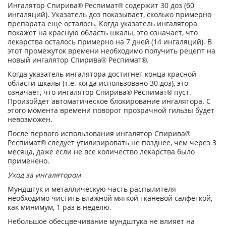
Ингалятор Спирива
®
Респимат
®
содержит 30 доз (60
ингаляций). Указатель доз показывает, сколько примерно
препарата еще осталось. Когда указатель ингалятора
покажет на красную область шкалы, это означает, что
лекарства осталось примерно на 7 дней (14 ингаляций). В
этот промежуток времени необходимо получить рецепт на
новый ингалятор Спирива
®
Респимат
®
.
Когда указатель ингалятора достигнет конца красной
области шкалы (т.е. когда использовано 30 доз), это
означает, что ингалятор Спирива
®
Респимат
®
пуст.
Произойдет автоматическое блокирование ингалятора. С
этого момента времени поворот прозрачной гильзы будет
невозможен.
После первого использования ингалятор Спирива
®
Респимат
®
следует утилизировать не позднее, чем через 3
месяца, даже если не все количество лекарства было
применено.
Уход за ингалятором
Мундштук и металлическую часть распылителя
необходимо чистить влажной мягкой тканевой салфеткой,
как минимум, 1 раз в неделю.
Небольшое обесцвечивание мундштука не влияет на