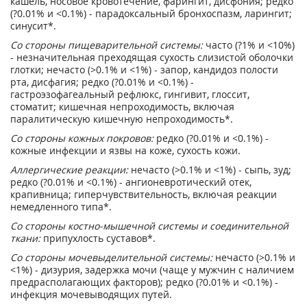
кашель, носовое кровотечение, фарингит, дисфония; редко
(?0.01% и <0.1%) - парадоксальный бронхоспазм, ларингит;
синусит*.
Со стороны пищеварительной системы:
часто (?1% и <10%)
- незначительная преходящая сухость слизистой оболочки
глотки; нечасто (>0.1% и <1%) - запор, кандидоз полости
рта, дисфагия; редко (?0.01% и <0.1%) -
гастроэзофагеальный рефлюкс, гингивит, глоссит,
стоматит; кишечная непроходимость, включая
паралитическую кишечную непроходимость*.
Со стороны кожных покровов:
редко (?0.01% и <0.1%) -
кожные инфекции и язвы на коже, сухость кожи.
Аллергические реакции:
нечасто (>0.1% и <1%) - сыпь, зуд;
редко (?0.01% и <0.1%) - ангионевротический отек,
крапивница; гиперчувствительность, включая реакции
немедленного типа*.
Со стороны костно-мышечной системы и соединительной
ткани:
припухлость суставов*.
Со стороны мочевыделительной системы:
нечасто (>0.1% и
<1%) - дизурия, задержка мочи (чаще у мужчин с наличием
предрасполагающих факторов); редко (?0.01% и <0.1%) -
инфекция мочевыводящих путей.