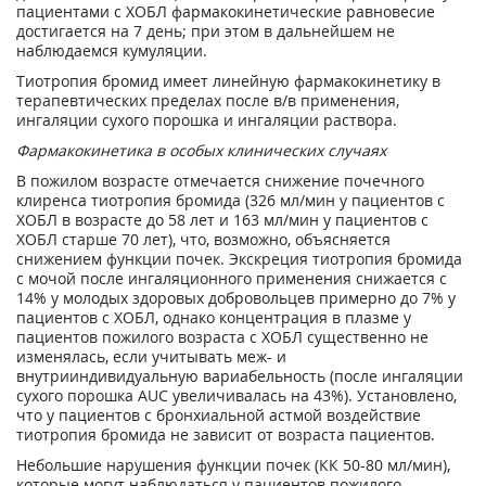
пациентами с ХОБЛ фармакокинетические равновесие
достигается на 7 день; при этом в дальнейшем не
наблюдаемся кумуляции.
Тиотропия бромид имеет линейную фармакокинетику в
терапевтических пределах после в/в применения,
ингаляции сухого порошка и ингаляции раствора.
Фармакокинетика в особых клинических случаях
В пожилом возрасте отмечается снижение почечного
клиренса тиотропия бромида (326 мл/мин у пациентов с
ХОБЛ в возрасте до 58 лет и 163 мл/мин у пациентов с
ХОБЛ старше 70 лет), что, возможно, объясняется
снижением функции почек. Экскреция тиотропия бромида
с мочой после ингаляционного применения снижается с
14% у молодых здоровых добровольцев примерно до 7% у
пациентов с ХОБЛ, однако концентрация в плазме у
пациентов пожилого возраста с ХОБЛ существенно не
изменялась, если учитывать меж- и
внутрииндивидуальную вариабельность (после ингаляции
сухого порошка AUC увеличивалась на 43%). Установлено,
что у пациентов с бронхиальной астмой воздействие
тиотропия бромида не зависит от возраста пациентов.
Небольшие нарушения функции почек (КК 50-80 мл/мин),
которые могут наблюдаться у пациентов пожилого