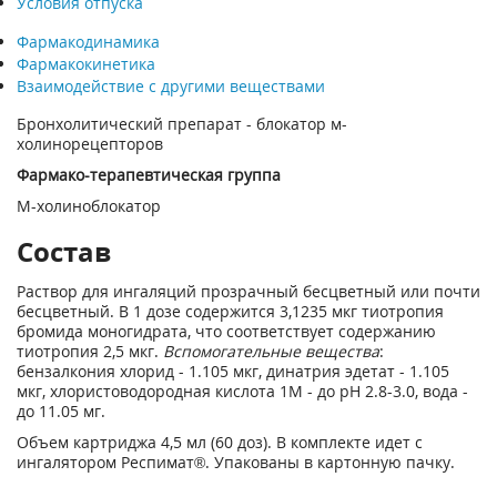
Условия отпуска
Фармакодинамика
Фармакокинетика
Взаимодействие с другими веществами
Бронхолитический препарат - блокатор м-
холинорецепторов
Фармако-терапевтическая группа
М-холиноблокатор
Состав
Раствор для ингаляций прозрачный бесцветный или почти
бесцветный. В 1 дозе содержится 3,1235 мкг тиотропия
бромида моногидрата, что соответствует содержанию
тиотропия 2,5 мкг.
Вспомогательные вещества
:
бензалкония хлорид - 1.105 мкг, динатрия эдетат - 1.105
мкг, хлористоводородная кислота 1М - до pH 2.8-3.0, вода -
до 11.05 мг.
Объем картриджа 4,5 мл (60 доз). В комплекте идет с
ингалятором Респимат
®
. Упакованы в картонную пачку.