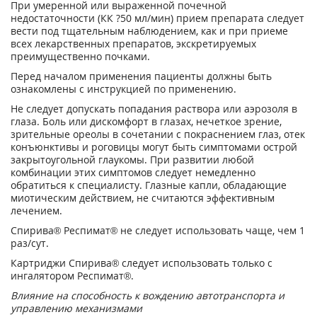
При умеренной или выраженной почечной
недостаточности (КК ?50 мл/мин) прием препарата следует
вести под тщательным наблюдением, как и при приеме
всех лекарственных препаратов, экскретируемых
преимущественно почками.
Перед началом применения пациенты должны быть
ознакомлены с инструкцией по применению.
Не следует допускать попадания раствора или аэрозоля в
глаза. Боль или дискомфорт в глазах, нечеткое зрение,
зрительные ореолы в сочетании с покраснением глаз, отек
конъюнктивы и роговицы могут быть симптомами острой
закрытоугольной глаукомы. При развитии любой
комбинации этих симптомов следует немедленно
обратиться к специалисту. Глазные капли, обладающие
миотическим действием, не считаются эффективным
лечением.
Спирива
®
Респимат
®
не следует использовать чаще, чем 1
раз/сут.
Картриджи Спирива
®
следует использовать только с
ингалятором Респимат
®
.
Влияние на способность к вождению автотранспорта и
управлению механизмами