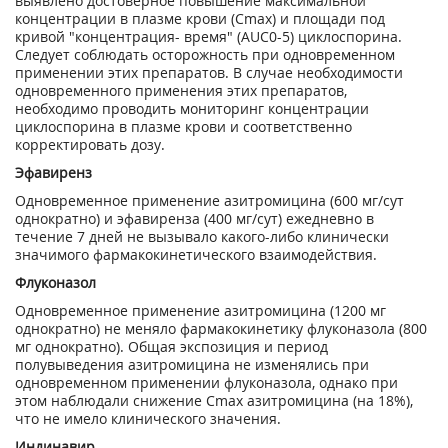
выявлено достоверное повышение максимальной
концентрации в плазме крови (Сmах) и площади под
кривой "концентрация- время" (AUC0-5) циклоспорина.
Следует соблюдать осторожность при одновременном
применении этих препаратов. В случае необходимости
одновременного применения этих препаратов,
необходимо проводить мониторинг концентрации
циклоспорина в плазме крови и соответственно
корректировать дозу.
Эфавиренз
Одновременное применение азитромицина (600 мг/сут
однократно) и эфавиренза (400 мг/сут) ежедневно в
течение 7 дней не вызывало какого-либо клинически
значимого фармакокинетического взаимодействия.
Флуконазол
Одновременное применение азитромицина (1200 мг
однократно) не меняло фармакокинетику флуконазола (800
мг однократно). Общая экспозиция и период
полувыведения азитромицина не изменялись при
одновременном применении флуконазола, однако при
этом наблюдали снижение Сmах азитромицина (на 18%),
что не имело клинического значения.
Индинавир