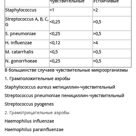
Чувствительные
Устойчивые
Staphylococcus
<1
>2
Streptococcus А, В, С,
<0,25
>0,5
G
S. pneumoniae
<0,25
>0,5
Н. influenzae
<0,12
>4
М. catarrhalis
<0,5
>0,5
N. gonorrhoeae
<0,25
>0,5
В большинстве случаев чувствительные микроорганизмы
1. Грамположительные аэробы
Staphylococcus aureus метициллин-чувствительный
Streptococcus pneumoniae пенициллин-чувствительный
Streptococcus pyogenes
2. Грамотрицательные аэробы
Haemophilus influenzae
Haemophilus parainfluenzae