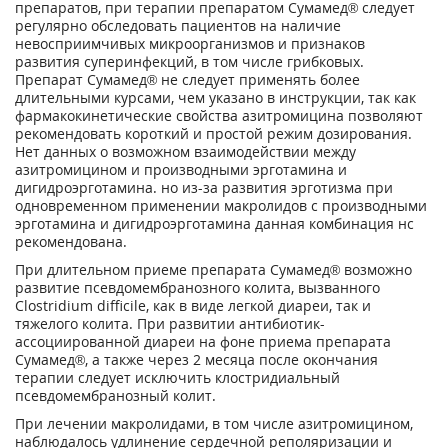
препаратов, при терапии препаратом Сумамед® следует
регулярно обследовать пациентов на наличие
невосприимчивых микроорганизмов и признаков
развития суперинфекций, в том числе грибковых.
Препарат Сумамед® не следует применять более
длительными курсами, чем указано в инструкции, так как
фармакокинетические свойства азитромицина позволяют
рекомендовать короткий и простой режим дозирования.
Нет данных о возможном взаимодействии между
азитромицином и производными эрготамина и
дигидроэрготамина. но из-за развития эрготизма при
одновременном применении макролидов с производными
эрготамина и дигидроэрготамина данная комбинация нс
рекомендована.
При длительном приеме препарата Сумамед
®
возможно
развитие псевдомембранозного колита, вызванного
Clostridium difficile, как в виде легкой диареи, так и
тяжелого колита. При развитии антибиотик-
ассоциированной диареи на фоне приема препарата
Сумамед
®,
а также через 2 месяца после окончания
терапии следует исключить клостридиальный
псевдомембранозный колит.
При лечении макролидами, в том числе азитромицином,
наблюдалось удлинение сердечной реполяризации и