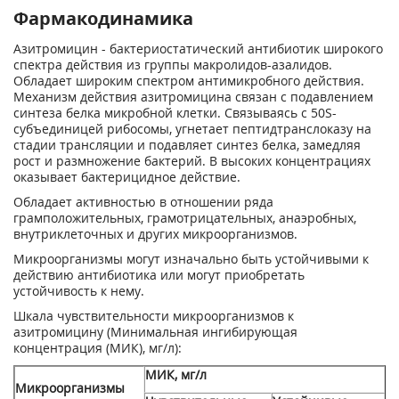
Фармакодинамика
Азитромицин - бактериостатический антибиотик широкого
спектра действия из группы макролидов-азалидов.
Обладает широким спектром антимикробного действия.
Механизм действия азитромицина связан с подавлением
синтеза белка микробной клетки. Связываясь с 50S-
субъединицей рибосомы, угнетает пептидтранслоказу на
стадии трансляции и подавляет синтез белка, замедляя
рост и размножение бактерий. В высоких концентрациях
оказывает бактерицидное действие.
Обладает активностью в отношении ряда
грамположительных, грамотрицательных, анаэробных,
внутриклеточных и других микроорганизмов.
Микроорганизмы могут изначально быть устойчивыми к
действию антибиотика или могут приобретать
устойчивость к нему.
Шкала чувствительности микроорганизмов к
азитромицину (Минимальная ингибирующая
концентрация (МИК), мг/л):
МИК, мг/л
Микроорганизмы