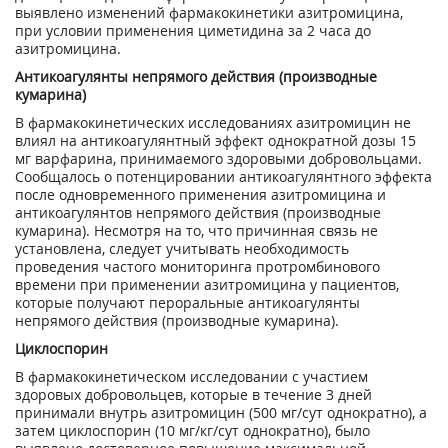
выявлено изменений фармакокинетики азитромицина,
при условии применения циметидина за 2 часа до
азитромицина.
Антикоагулянты непрямого действия (производные
кумарина)
В фармакокинетических исследованиях азитромицин не
влиял на антикоагулянтный эффект однократной дозы 15
мг варфарина, принимаемого здоровыми добровольцами.
Сообщалось о потенцировании антикоагулянтного эффекта
после одновременного применения азитромицина и
антикоагулянтов непрямого действия (производные
кумарина). Несмотря на то, что причинная связь не
установлена, следует учитывать необходимость
проведения частого мониторинга протромбинового
времени при применении азитромицина у пациентов,
которые получают пероральные антикоагулянты
непрямого действия (производные кумарина).
Циклоспорин
В фармакокинетическом исследовании с участием
здоровых добровольцев, которые в течение 3 дней
принимали внутрь азитромицин (500 мг/сут однократно), а
затем циклоспорин (10 мг/кг/сут однократно), было