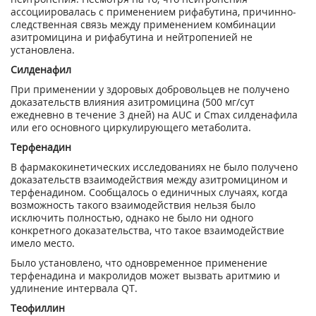
ассоциировалась с применением рифабутина, причинно-
следственная связь между применением комбинации
азитромицина и рифабутина и нейтропенией не
установлена.
Силденафил
При применении у здоровых добровольцев не получено
доказательств влияния азитромицина (500 мг/сут
ежедневно в течение 3 дней) на AUC и Сmах силденафила
или его основного циркулирующего метаболита.
Терфенадин
В фармакокинетических исследованиях не было получено
доказательств взаимодействия между азитромицином и
терфенадином. Сообщалось о единичных случаях, когда
возможность такого взаимодействия нельзя было
исключить полностью, однако не было ни одного
конкретного доказательства, что такое взаимодействие
имело место.
Было установлено, что одновременное применение
терфенадина и макролидов может вызвать аритмию и
удлинение интервала QT.
Теофиллин