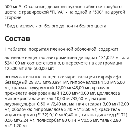
500 мг *- Овальные, двояковыпуклые таблетки голубого
цвета, с гравировкой "PLIVA" - на одной и "500" на другой
стороне.
*Вид в изломе - от белого до почти белого цвета.
Состав
1 таблетка, покрытая пленочной оболочкой, содержит:
активное вещество азитромицина дигидрат 131,027 мг или
524,109 мг соответственно, в пересчете на азитромицин
125,00 мг или 500,00 мг;
вспомогательные вещества: ядро: кальция гидрофосфат
безводный 29,873 мг/93,891 мг, гипромеллоза 1,50 мг/6,00
мг, крахмал кукурузный 12,00 мг/48,00 мг, крахмал
прежелатинизированный 12,00 мг/40,00 мг, целлюлоза
микрокристаллическая 10,00 мг/33,60 мг, натрия
лаурилсульфат 0,60 мг/2,40 мг, магния стеарат 3,00 мг/12,00
мг; оболочка: гипромеллоза 3,40 мг/13,60 мг, краситель
индигокармин (Е132) 0,10 мг/0,40 мг, титана диоксид (Е171)
0,56 мг/2,24 мг, полисорбат 80 0,14 мг/0,56 мг, тальк 2,80
мг/11,20 мг.