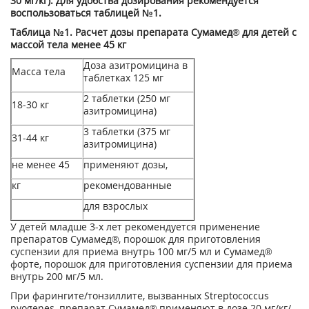
30 мг/кг). Для удобства дозирования рекомендуется
воспользоваться таблицей №1.
Таблица №1. Расчет дозы препарата Сумамед® для детей с
массой тела менее 45 кг
Доза азитромицина в
Масса тела
таблетках 125 мг
2 таблетки (250 мг
18-30 кг
азитромицина)
3 таблетки (375 мг
31-44 кг
азитромицина)
не менее 45
применяют дозы,
кг
рекомендованные
для взрослых
У детей младше 3-х лет рекомендуется применение
препаратов Сумамед®, порошок для приготовления
суспензии для приема внутрь 100 мг/5 мл и Сумамед®
форте, порошок для приготовления суспензии для приема
внутрь 200 мг/5 мл.
При фарингите/тонзиллите, вызванных Streptococcus
pyogenes, препарат Сумамед® применяют в дозе 20 мг/кг/