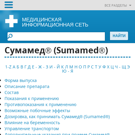
ВСЕ РАЗДЕЛЫ
МЕДИЦИНСКАЯ
ИНФОРМАЦИОННАЯ СЕТЬ
Сумамед® (Sumamed®)
1-Z
А
Б
В
Г
Д
Е - Ж - З
И - Й
К
Л
М
Н
О
П
Р
С
Т
У
Ф
Х
Ц
Ч - Щ
Э
Ю - Я
Форма выпуска
Описание препарата
Состав
Показания к применению
Противопоказания к применению
Возможные побочные эффекты
Дозировка, как принимать Сумамед® (Sumamed®)
Влияние на беременность
Управление транспортом
Дополнительные указания при приеме Сумамед®