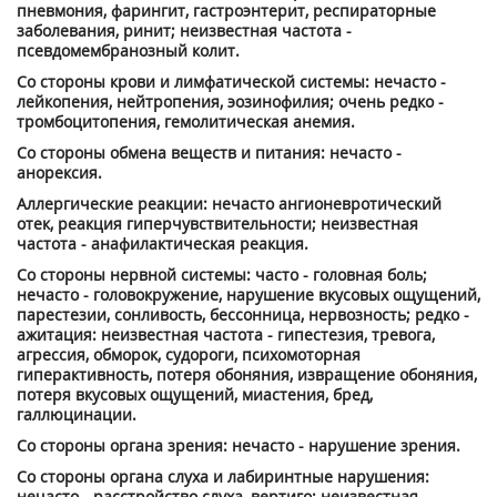
пневмония, фарингит, гастроэнтерит, респираторные
заболевания, ринит; неизвестная частота -
псевдомембранозный колит.
Со стороны крови и лимфатической системы: нечасто -
лейкопения, нейтропения, эозинофилия; очень редко -
тромбоцитопения, гемолитическая анемия.
Со стороны обмена веществ и питания: нечасто -
анорексия.
Аллергические реакции: нечасто ангионевротический
отек, реакция гиперчувствительности; неизвестная
частота - анафилактическая реакция.
Со стороны нервной системы: часто - головная боль;
нечасто - головокружение, нарушение вкусовых ощущений,
парестезии, сонливость, бессонница, нервозность; редко -
ажитация: неизвестная частота - гипестезия, тревога,
агрессия, обморок, судороги, психомоторная
гиперактивность, потеря обоняния, извращение обоняния,
потеря вкусовых ощущений, миастения, бред,
галлюцинации.
Со стороны органа зрения: нечасто - нарушение зрения.
Со стороны органа слуха и лабиринтные нарушения:
нечасто - расстройство слуха, вертиго; неизвестная