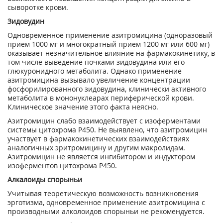
сыворотке крови.
Зидовудин
Одновременное применение азитромицина (одноразовый
прием 1000 мг и многократный прием 1200 мг или 600 мг)
оказывает незначительное влияние на фармакокинетику, в
том числе выведение почками зидовудина или его
глюкуронидного метаболита. Однако применение
азитромицина вызывало увеличение концентрации
фосфорилированного зидовудина, клинически активного
метаболита в мононуклеарах периферической крови.
Клиническое значение этого факта неясно.
Азитромицин слабо взаимодействует с изоферментами
системы цитохрома Р450. Не выявлено, что азитромицин
участвует в фармакокинетических взаимодействиях
аналогичных эритромицину и другим макролидам.
Азитромицин не является ингибитором и индуктором
изоферментов цитохрома Р450.
Алкалоиды спорыньи
Учитывая теоретическую возможность возникновения
эрготизма, одновременное применение азитромицина с
производными алколоидов спорыньи не рекомендуется.