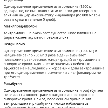
Одновременное применение азитромицина (1200 мг
однократно) не вызывало статистически достоверного
влияния на фармакокинетику индинавира (по 800 мг три
раза в сутки в течение 5 дней).
Метилпреднизолон
Азитромицин не оказывает существенного влияния на
фармакокинетику метилпреднизолона.
Нелфинавир
Одновременное применение азитромицина (1200 мг) и
нелфинавира (по 750 мг 3 раза в день) вызывает
повышение равновесных концентраций азитромицина в
сыворотке крови. Клинически значимых побочных
эффектов не наблюдалось и коррекции дозы азитромицина
при его одновременном применении с нелфинавиром не
требуется.
Рифабутин
Одновременное применение азитромицина и рифабутина
не влияет на концентрацию каждого из препаратов в
сыворотке крови. При одновременном применении
азитромицина и рифабутина иногда наблюдалась
нейтропения. Несмотря на то, что нейтропения