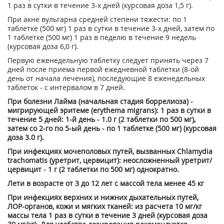
1 раз в сутки в течение 3-х дней (курсовая доза 1,5 г).
При акне вульгарна средней степени тяжести: по 1
таблетке (500 мг) 1 раз в сутки в течение 3-х дней, затем по
1 таблетке (500 мг) 1 раз в педелю в течение 9 недель
(курсовая доза 6,0 г).
Первую еженедельную таблетку следует принять через 7
дней после приема первой ежедневной таблетки (8-ой
день от начала лечения), последующие 8 еженедельных
таблеток - с интервалом в 7 дней.
При болезни Лайма (начальная стадия боррелиоза) -
мигрирующей эритеме (erythema migrans): 1 раз в сутки в
течение 5 дней: 1-й день - 1.0 г (2 таблетки по 500 мг),
затем со 2-го по 5-ый день - по 1 таблетке (500 мг) (курсовая
доза 3.0 г).
При инфекциях мочеполовых путей, вызванных Chlamydia
trachomatis (уретрит, цервицит): неосложненный уретрит/
цервицит - 1 г (2 таблетки по 500 мг) однократно.
Лети в возрасте от 3 до 12 лет с массой тела менее 45 кг
При инфекциях верхних и нижних дыхательных путей,
ЛОР-органов, кожи и мягких тканей: из расчета 10 мг/кг
массы тела 1 раз в сутки в течение 3 дней (курсовая доза