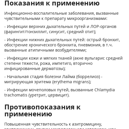
Показания к применению
Инфекционно-воспалительные заболевания, вызванные
чувствительными к препарату микроорганизмами:
- Инфекции верхних дыхательных путей и ЛОР-органов
(фарингит/тонзиллит, синусит, средний отит);
- Инфекции нижних дыхательных путей: острый бронхит,
обострение хронического бронхита, пневмония, в т.ч.
вызванные атипичными возбудителями;
- Инфекции кожи и мягких тканей (акне вульгарис средней
степени тяжести, рожа, импетиго, вторично
инфицированные дерматозы);
- Начальная стадия болезни Лайма (боррелиоз) -
мигрирующая эритема {erythema migrans);
- Инфекции мочеполовых путей, вызванные Chlamydia
trachomatis (уретрит, цервицит).
Противопоказания к
применению
Повышенная чувствительность к азитромицину,