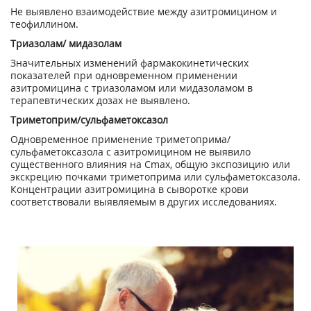
Не выявлено взаимодействие между азитромицином и
теофиллином.
Триазолам/ мидазолам
Значительных изменений фармакокинетических
показателей при одновременном применении
азитромицина с триазоламом или мидазоламом в
терапевтических дозах не выявлено.
Триметоприм/сульфаметоксазол
Одновременное применение триметоприма/
сульфаметоксазола с азитромицином не выявило
существенного влияния на Сmах, общую экспозицию или
экскрецию почками триметоприма или сульфаметоксазола.
Концентрации азитромицина в сыворотке крови
соответствовали выявляемым в других исследованиях.