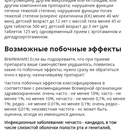
эритромицину, другим макролидам или кетолидам, или
другим компонентам препарата; нарушение функции
печени тяжелой степени; нарушение функции почек
тяжелой степени (клиренс креатинина (КК) менее 40 мл/
мин), детский возраст до 12 лет с массой тела менее 45 кг
(для таблеток 500 мг); детский возраст до 3 лет (для
таблеток 125 мг); одновременный прием с эрготамином и
дигидроэрготамином.
Возможные побочные эффекты
ВНИМАНИЕ! Если вы подозреваете, что при приеме
препарата ваше самочувствие ухудшилось, появились
какие-то побочные эффекты, нужно сразу же обратиться
очно к врачу, назначившему препарат!
Частота побочных эффектов классифицирована в
соответствии с рекомендациями Всемирной организации
здравоохранения: очень часто - не менее 10%; часто - не
менее 1%, но менее 10%; нечасто - не менее 0,1%, но менее
1%; редко - не менее 0.01%, но менее 0,1%; очень редко -
менее 0,01%; неизвестная частота - нс может быть
оценена, исходя из имеющихся данных.
Инфекционные заболевания: нечасто - кандидоз, в том
числе слизистой оболочки полости рта и гениталий,