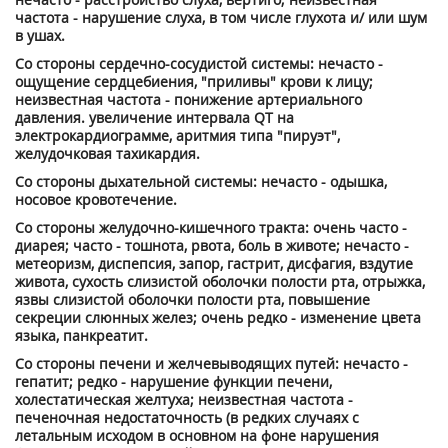
частота - нарушение слуха, в том числе глухота и/ или шум
в ушах.
Со стороны сердечно-сосудистой системы: нечасто -
ощущение сердцебиения, "приливы" крови к лицу;
неизвестная частота - понижение артериального
давления. увеличение интервала QT на
электрокардиограмме, аритмия типа "пируэт",
желудочковая тахикардия.
Со стороны дыхательной системы: нечасто - одышка,
носовое кровотечение.
Со стороны желудочно-кишечного тракта: очень часто -
диарея; часто - тошнота, рвота, боль в животе; нечасто -
метеоризм, диспепсия, запор, гастрит, дисфагия, вздутие
живота, сухость слизистой оболочки полости рта, отрыжка,
язвы слизистой оболочки полости рта, повышение
секреции слюнных желез; очень редко - изменение цвета
языка, панкреатит.
Со стороны печени и желчевыводящих путей: нечасто -
гепатит; редко - нарушение функции печени,
холестатическая желтуха; неизвестная частота -
печеночная недостаточность (в редких случаях с
летальным исходом в основном на фоне нарушения