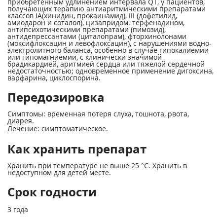
приобретенным удлинением интервала QT, у пациентов,
получающих терапию антиаритмическими препаратами
классов IА(хинидин, прокаинамид), III (дофетилид,
амиодарон и соталол), цизапридом. терфенадином,
антипсихотическими препаратами (пимозид),
антидепрессантами (циталопрам), фторхинолонами
(моксифлоксацин и левофлоксацин), с нарушениями водно-
электролитного баланса, особенно в случае гипокалиемии
или гипомагниемии, с клинически значимой
брадикардией, аритмией сердца или тяжелой сердечной
недостаточностью; одновременное применение дигоксина,
варфарина, циклоспорина.
Передозировка
Симптомы: временная потеря слуха, тошнота, рвота,
диарея.
Лечение: симптоматическое.
Как хранить препарат
Хранить при температуре не выше 25 °С. Хранить в
недоступном для детей месте.
Срок годности
3 года