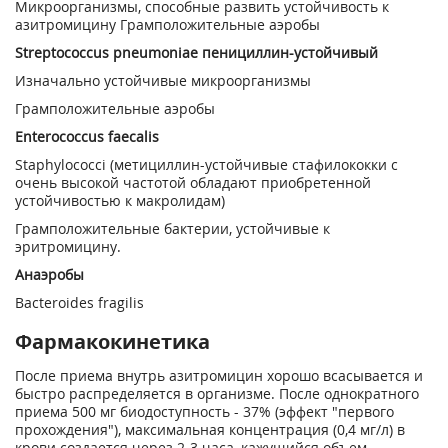
Микроорганизмы, способные развить устойчивость к
азитромицину Грамположительные аэробы
Streptococcus pneumoniae пенициллин-устойчивый
Изначально устойчивые микроорганизмы
Грамположительные аэробы
Enterococcus faecalis
Staphylococci (метициллин-устойчивые стафилококки с
очень высокой частотой обладают приобретенной
устойчивостью к макролидам)
Грамположительные бактерии, устойчивые к
эритромицину.
Анаэробы
Bacteroides fragilis
Фармакокинетика
После приема внутрь азитромицин хорошо всасывается и
быстро распределяется в организме. После однократного
приема 500 мг биодоступность - 37% (эффект "первого
прохождения"), максимальная концентрация (0,4 мг/л) в
крови создается через 2-3 часа, кажущийся объем