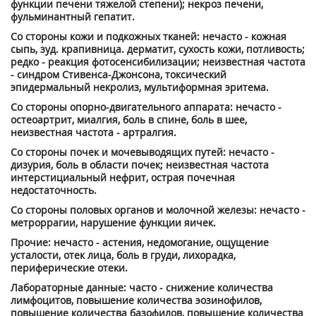
функции печени тяжелой степени); некроз печени,
фульминантный гепатит.
Со стороны кожи и подкожных тканей: нечасто - кожная
сыпь, зуд. крапивница. дерматит, сухость кожи, потливость;
редко - реакция фотосенсибилизации; неизвестная частота
- синдром Стивенса-Джонсона, токсический
эпидермальный некролиз, мультиформная эритема.
Со стороны опорно-двигательного аппарата: нечасто -
остеоартрит, миалгия, боль в спине, боль в шее,
неизвестная частота - артралгия.
Со стороны почек и мочевыводящих путей: нечасто -
дизурия, боль в области почек; неизвестная частота
интерстициальный нефрит, острая почечная
недостаточность.
Со стороны половых органов и молочной железы: нечасто -
метроррагии, нарушение функции яичек.
Прочие: нечасто - астения, недомогание, ощущение
усталости, отек лица, боль в груди, лихорадка,
периферические отеки.
Лабораторные данные: часто - снижение количества
лимфоцитов, повышение количества эозинофилов,
повышение количества базофилов, повышение количества