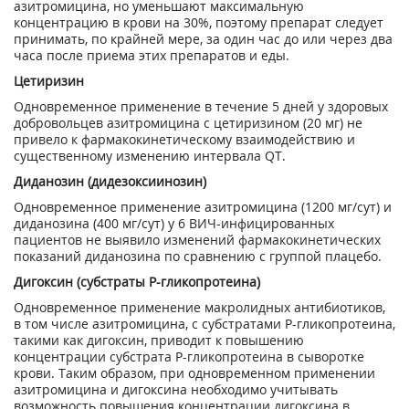
азитромицина, но уменьшают максимальную
концентрацию в крови на 30%, поэтому препарат следует
принимать, по крайней мере, за один час до или через два
часа после приема этих препаратов и еды.
Цетиризин
Одновременное применение в течение 5 дней у здоровых
добровольцев азитромицина с цетиризином (20 мг) не
привело к фармакокинетическому взаимодействию и
существенному изменению интервала QT.
Диданозин (дидезоксиинозин)
Одновременное применение азитромицина (1200 мг/сут) и
диданозина (400 мг/сут) у 6 ВИЧ-инфицированных
пациентов не выявило изменений фармакокинетических
показаний диданозина по сравнению с группой плацебо.
Дигоксин (субстраты Р-гликопротеина)
Одновременное применение макролидных антибиотиков,
в том числе азитромицина, с субстратами Р-гликопротеина,
такими как дигоксин, приводит к повышению
концентрации субстрата Р-гликопротеина в сыворотке
крови. Таким образом, при одновременном применении
азитромицина и дигоксина необходимо учитывать
возможность повышения концентрации дигоксина в