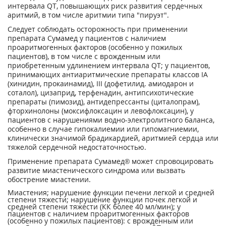
интервала QT, повышающих риск развития сердечных
аритмий, в том числе аритмии типа "пируэт".
Следует соблюдать осторожность при применении
препарата Сумамед у пациентов с наличием
проаритмогенных факторов (особенно у пожилых
пациентов), в том числе с врожденным или
приобретенным удлинением интервала QT; у пациентов,
принимающих антиаритмические препараты классов IA
(хинидин, прокаинамид), III (дофетилид. амиодарон и
соталол), цизаприд, терфенадин, антипсихотические
препараты (пимозид), антидепрессанты (циталопрам),
фторхинолоны (моксифлоксацин и левофлоксацин), у
пациентов с нарушениями водно-электролитного баланса,
особенно в случае гипокалиемии или гипомагниемии,
клинически значимой брадикардией, аритмией сердца или
тяжелой сердечной недостаточностью.
Применение препарата Сумамед® может спровоцировать
развитие миастенического синдрома или вызвать
обострение миастении.
Миастения; нарушение функции печени легкой и средней
степени тяжести; нарушение функции почек легкой и
средней степени тяжести (КК более 40 мл/мин); у
пациентов с наличием проаритмогенных факторов
(особенно у пожилых пациентов): с врожденным или