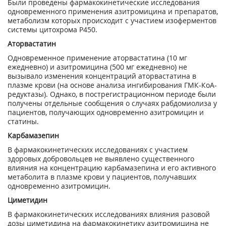
Были проведены фармакокинетические исследования
одновременного применения азитромицина и препаратов,
метаболизм которых происходит с участием изоферментов
системы цитохрома Р450.
Аторвастатин
Одновременное применение аторвастатина (10 мг
ежедневно) и азитромицина (500 мг ежедневно) не
вызывало изменения концентраций аторвастатина в
плазме крови (на основе анализа ингибирования ГМК-КоА-
редуктазы). Однако, в пострегистрационном периоде были
получены отдельные сообщения о случаях рабдомиолиза у
пациентов, получающих одновременно азитромицин и
статины.
Карбамазепин
В фармакокинетических исследованиях с участием
здоровых добровольцев не выявлено существенного
влияния на концентрацию карбамазепина и его активного
метаболита в плазме крови у пациентов, получавших
одновременно азитромицин.
Циметидин
В фармакокинетических исследованиях влияния разовой
дозы циметидина на фармакокинетику азитромицина не