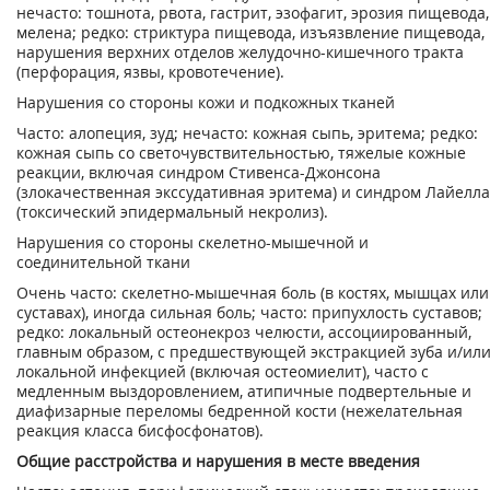
нечасто: тошнота, рвота, гастрит, эзофагит, эрозия пищевода,
мелена; редко: стриктура пищевода, изъязвление пищевода,
нарушения верхних отделов желудочно-кишечного тракта
(перфорация, язвы, кровотечение).
Нарушения со стороны кожи и подкожных тканей
Часто: алопеция, зуд; нечасто: кожная сыпь, эритема; редко:
кожная сыпь со светочувствительностью, тяжелые кожные
реакции, включая синдром Стивенса-Джонсона
(злокачественная экссудативная эритема) и синдром Лайелла
(токсический эпидермальный некролиз).
Нарушения со стороны скелетно-мышечной и
соединительной ткани
Очень часто: скелетно-мышечная боль (в костях, мышцах или
суставах), иногда сильная боль; часто: припухлость суставов;
редко: локальный остеонекроз челюсти, ассоциированный,
главным образом, с предшествующей экстракцией зуба и/ил
локальной инфекцией (включая остеомиелит), часто с
медленным выздоровлением, атипичные подвертельные и
диафизарные переломы бедренной кости (нежелательная
реакция класса бисфосфонатов).
Общие расстройства и нарушения в месте введения