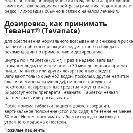
Часто: астения, периферический отек; нечасто: преходящие
симптомы как реакция острой фазы (миалгия, недомогание и
редко - лихорадка), обычно в связи с началом лечения.
Дозировка, как принимать
Теванат® (Tevanate)
Для обеспечения нормального всасывания и снижения риска
развития побочных реакций следует строго соблюдать
рекомендации по применению и дозированию.
Внутрь по 1 таблетке (70 мг) 1 раз в неделю, запивая
стаканом воды, не менее чем за 30 мин до первого приема
пищи, напитков или других лекарственных средств.
Запивают только обычной водой, поскольку другие напитки
(включая минеральную воду), пищевые продукты и
некоторые лекарственные средства могут снижать
биодоступность препарата Теванат®. Таблетки нельзя
разжевывать или рассасывать.
После приема таблетки пациент должен сохранять
вертикальное положение (стоя или сидя) в течение не менее
30 мин. Нельзя принимать таблетку перед сном или до
утреннего подъема с постели.
Пожилые пациенты