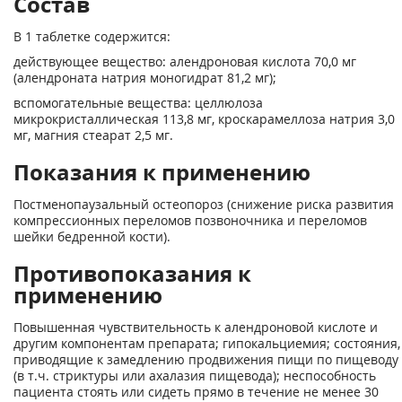
Состав
В 1 таблетке содержится:
действующее вещество: алендроновая кислота 70,0 мг
(алендроната натрия моногидрат 81,2 мг);
вспомогательные вещества: целлюлоза
микрокристаллическая 113,8 мг, кроскарамеллоза натрия 3,0
мг, магния стеарат 2,5 мг.
Показания к применению
Постменопаузальный остеопороз (снижение риска развития
компрессионных переломов позвоночника и переломов
шейки бедренной кости).
Противопоказания к
применению
Повышенная чувствительность к алендроновой кислоте и
другим компонентам препарата; гипокальциемия; состояния,
приводящие к замедлению продвижения пищи по пищеводу
(в т.ч. стриктуры или ахалазия пищевода); неспособность
пациента стоять или сидеть прямо в течение не менее 30