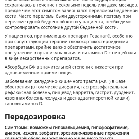
сохранялась в течение нескольких недель или даже месяцев,
прежде чем этот симптом завершался переломом бедренной
кости. Часто переломы были двусторонними, поэтому при
переломе одной бедренной кости у пациента, необходимо
контролировать состояние другой бедренной кости.
У пациентов, принимающих препарат Теванат®, особенно
при сопутствующей терапии глюкокортикостероидными
препаратами, крайне важно обеспечить достаточное
поступление в организм кальция и витамина D с пищей или
в виде лекарственных препаратов.
Абсорбция БФ в значительной степени снижается при
одновременном приеме пищи.
Заболевания желудочно-кишечного тракта (ЖКТ) в фазе
обострения (в том числе дисфагия, гастроэзофагеальная
рефлюксная болезнь, пищевод Барретта, гастрит, дуоденит,
язвенная болезнь желудка и двенадцатиперстной кишки),
гиповитаминоз D.
Передозировка
Симптомы: возможны гипокальциемия, гипофосфатемия,
диарея, изжога, эзофагит, эрозивно-язвенные поражения
слизистой оболочки желудочно-кишечного тракта.