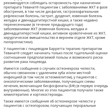
рекомендуется соблюдать осторожность при назначении
препарата Теванат® пациентам с заболеваниями ЖКТ в фазе
обострения, в том числе дисфагия, гастроэзофагеальная
рефлюксная болезнь, гастрит, дуоденит, язвенная болезнь
желудка и двенадцатиперстной кишки, а также недавно
перенесенными (в течение предыдущего года)
заболеваниями ЖКТ (язвенная болезнь желудка и
двенадцатиперстной кишки, активное кровотечение из ЖКТ,
хирургическое вмешательство в верхнем отделе ЖКТ, кроме
пилоропластики).
У пациентов с пищеводом Барретта терапию препаратом
Теванат® следует начинать только после тщательной оценки
соотношения предполагаемой пользы и возможного риска
развития рака пищевода.
Имеются сообщения о случаях остеонекроза челюсти,
обычно связанном с удалением зуба и/или местной
инфекцией (в том числе остеомиелитом), у пациентов с
онкологическими заболеваниями, получающих схемы
лечения, включающие бисфосфонаты (БФ) (в первую очередь
внутривенные). Многие из этих пациентов получали также
химиотерапию и кортикостероиды.
Также имеются сообщения об остеонекрозе челюсти у
пациентов с остеопорозом, получающих пероральные