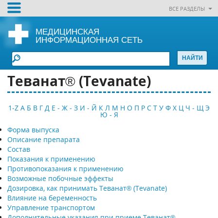
ВСЕ РАЗДЕЛЫ
МЕДИЦИНСКАЯ
ИНФОРМАЦИОННАЯ СЕТЬ
Теванат® (Tevanate)
1-Z
А
Б
В
Г
Д
Е - Ж - З
И - Й
К
Л
М
Н
О
П
Р
С
Т
У
Ф
Х
Ц
Ч - Щ
Э
Ю - Я
Форма выпуска
Описание препарата
Состав
Показания к применению
Противопоказания к применению
Возможные побочные эффекты
Дозировка, как принимать Теванат® (Tevanate)
Влияние на беременность
Управление транспортом
Дополнительные указания при приеме Теванат®