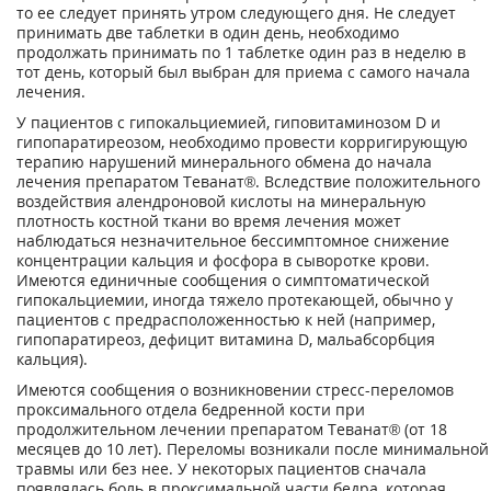
то ее следует принять утром следующего дня. Не следует
принимать две таблетки в один день, необходимо
продолжать принимать по 1 таблетке один раз в неделю в
тот день, который был выбран для приема с самого начала
лечения.
У пациентов с гипокальциемией, гиповитаминозом D и
гипопаратиреозом, необходимо провести корригирующую
терапию нарушений минерального обмена до начала
лечения препаратом Теванат®. Вследствие положительного
воздействия алендроновой кислоты на минеральную
плотность костной ткани во время лечения может
наблюдаться незначительное бессимптомное снижение
концентрации кальция и фосфора в сыворотке крови.
Имеются единичные сообщения о симптоматической
гипокальциемии, иногда тяжело протекающей, обычно у
пациентов с предрасположенностью к ней (например,
гипопаратиреоз, дефицит витамина D, мальабсорбция
кальция).
Имеются сообщения о возникновении стресс-переломов
проксимального отдела бедренной кости при
продолжительном лечении препаратом Теванат® (от 18
месяцев до 10 лет). Переломы возникали после минимальной
травмы или без нее. У некоторых пациентов сначала
появлялась боль в проксимальной части бедра, которая