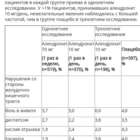
пациентов в каждой группе приема в однолетнем
исследовании. У >1% пациентов, принимавших алендронат
10 мг/день, нежелательные явления наблюдались с большей
частотой, чем в группе плацебо в трехлетием исследовании.
Однолетнее
Трехлетние
исследование
исследования
Алендронат
Алендронат
Алендронат
70 мг
10 мг
10 мг
Плацебо
(1 раз в
(1 раз в
(1 раз в
(n=397),
неделю,
день,
день,
%
n=519), %
n=370), %
n=196), %
Нарушения со
стороны
желудочно-
кишечного
тракта
боль в животе
3,7
3,0
6,6
4,8
диспепсия
2,7
2,2
3,6
3,5
кислая отрыжка
1,9
2,4
2,0
4,3
тошнота
1,9
2,4
3,6
4,0