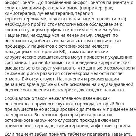
бисфосфонаты. До применения бисфосфонатов пациентам с
сопутствующими факторами риска (например, рак,
химиотерапия, лучевая терапия, терапия
кортикостероидами, недостаточная гигиена полости рта)
необходимо пройти стоматологическое обследование с
соответствующим профилактическим лечением зубов.
Пациентам, находящимся на лечении БФ, следует, по
возможности, избегать инвазивных стоматологических
процедур. У пациентов с остеонекрозом челюсти,
находящихся на терапии БФ, стоматологические
хирургические вмешательства могут привести к ухудшению
состояния. При необходимости проведения хирургических
вмешательств следует учитывать, что данные о возможности
снижения риска развития остеонекроза челюсти после
отмены БФ отсутствуют. Назначения и рекомендации
лечащего врача должны быть основаны на индивидуальной
оценке соотношения польза/риск для каждого пациента.
Сообщалось о таком нежелательном явлении, как
остеонекроз наружного слухового прохода, который был
преимущественно ассоциирован с длительным применение
алендроната. Возможные факторы риска развития
остеонекроза наружного слухового прохода включают
применение стероидов, химиотерапию, инфекции, травмы.
Если пациент забыл принять таблетку препарата Теванат®,