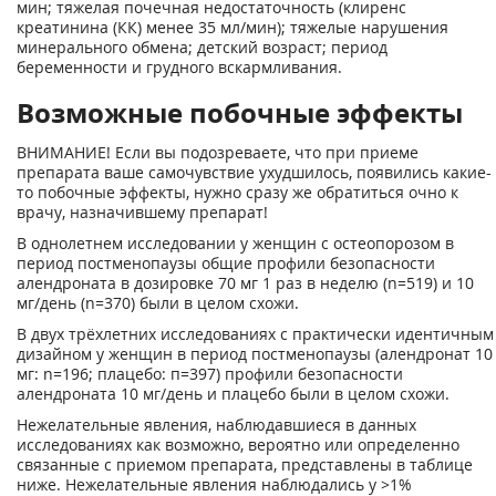
мин; тяжелая почечная недостаточность (клиренс
креатинина (КК) менее 35 мл/мин); тяжелые нарушения
минерального обмена; детский возраст; период
беременности и грудного вскармливания.
Возможные побочные эффекты
ВНИМАНИЕ! Если вы подозреваете, что при приеме
препарата ваше самочувствие ухудшилось, появились какие-
то побочные эффекты, нужно сразу же обратиться очно к
врачу, назначившему препарат!
В однолетнем исследовании у женщин с остеопорозом в
период постменопаузы общие профили безопасности
алендроната в дозировке 70 мг 1 раз в неделю (n=519) и 10
мг/день (n=370) были в целом схожи.
В двух трёхлетних исследованиях с практически идентичным
дизайном у женщин в период постменопаузы (алендронат 10
мг: n=196; плацебо: п=397) профили безопасности
алендроната 10 мг/день и плацебо были в целом схожи.
Нежелательные явления, наблюдавшиеся в данных
исследованиях как возможно, вероятно или определенно
связанные с приемом препарата, представлены в таблице
ниже. Нежелательные явления наблюдались у >1%