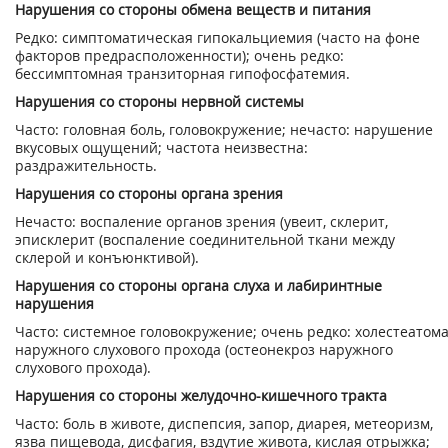
Нарушения со стороны обмена веществ и питания
Редко: симптоматическая гипокальциемия (часто на фоне
факторов предрасположенности); очень редко:
бессимптомная транзиторная гипофосфатемия.
Нарушения со стороны нервной системы
Часто: головная боль, головокружение; нечасто: нарушение
вкусовых ощущений; частота неизвестна:
раздражительность.
Нарушения со стороны органа зрения
Нечасто: воспаление органов зрения (увеит, склерит,
эписклерит (воспаление соединительной ткани между
склерой и конъюнктивой).
Нарушения со стороны органа слуха и лабиринтные
нарушения
Часто: системное головокружение; очень редко: холестеатом
наружного слухового прохода (остеонекроз наружного
слухового прохода).
Нарушения со стороны желудочно-кишечного тракта
Часто: боль в животе, диспепсия, запор, диарея, метеоризм,
язва пищевода, дисфагия, вздутие живота, кислая отрыжка;