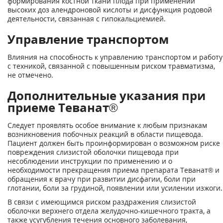
формирования костной ткани плода при применении
высоких доз алендроновой кислоты и дисфункция родовой
деятельности, связанная с гипокальциемией.
Управление транспортом
Влияния на способность к управлению транспортом и работу
с техникой, связанной с повышенным риском травматизма,
не отмечено.
Дополнительные указания при
приеме Теванат®
Следует проявлять особое внимание к любым признакам
возникновения побочных реакций в области пищевода.
Пациент должен быть проинформирован о возможном риске
повреждения слизистой оболочки пищевода при
несоблюдении инструкции по применению и о
необходимости прекращения приема препарата Теванат® и
обращения к врачу при развитии дисфагии, боли при
глотании, боли за грудиной, появлении или усилении изжоги.
В связи с имеющимся риском раздражения слизистой
оболочки верхнего отдела желудочно-кишечного тракта, а
также усугубления течения основного заболевания,