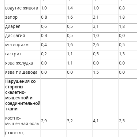
вздутие живота
1,0
1,4
1,0
0,8
запор
0.8
1,6
3,1
1,8
диарея
0,6
0,5
3,1
1,8
дисфагия
0.4
0,5
1,0
0,0
метеоризм
0,4
1,6
2,6
0,5
гастрит
0,2
1,1
0,5
1,3
язва желудка
0,0
1,1
0,0
0,0
язва пищевода
0,0
0,0
1,5
0,0
Нарушения со
стороны
скелетно-
мышечной и
соединительной
ткани
костно-
2,9
3,2
4,1
2,5
мышечная боль
(в костях,