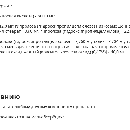
ержит:
оевая кислота) - 600,0 мг;
12,0 мг; гипролоза (гидроксипропилцеллюлоза) низкозамещенная
ия стеарат - 33,0 мг; гипролоза (гидроксипропилцеллюлоза) - 22,
олоза (гидроксипропилцеллюлоза) - 7,760 мг; тальк - 7,704 мг; т
ухая смесь для пленочного покрытия, содержащая гипромеллозу (
елеза оксид желтый (краситель железа оксид) (0,47%)] - 40,0 мг.
нению
е или к любому другому компоненту препарата;
озо-галактозная мальабсорбция;