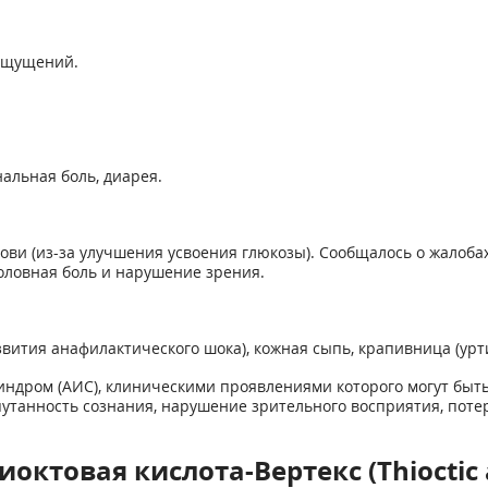
 ощущений.
нальная боль, диарея.
ови (из-за улучшения усвоения глюкозы). Сообщалось о жалоба
оловная боль и нарушение зрения.
звития анафилактического шока), кожная сыпь, крапивница (урти
ндром (АИС), клиническими проявлениями которого могут быть
утанность сознания, нарушение зрительного восприятия, потеря
ктовая кислота-Вертекс (Thioctic­ a