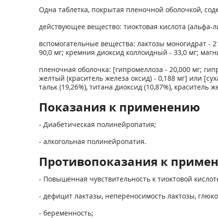
Одна таблетка, покрытая пленочной оболочкой, сод
действующее вещество: тиоктовая кислота (альфа-лип
вспомогательные вещества: лактозы моногидрат - 2
90,0 мг; кремния диоксид коллоидный - 33,0 мг; магн
пленочная оболочка: [гипромеллоза - 20,000 мг; гипр
желтый (краситель железа оксид) - 0,188 мг] или [с
тальк (19,26%), титана диоксид (10,87%), краситель ж
Показания к применению
- Диабетическая полинейропатия;
- алкогольная полинейропатия.
Противопоказания к приме
- Повышенная чувствительность к тиоктовой кислот
- дефицит лактазы, непереносимость лактозы, глюк
- беременность;