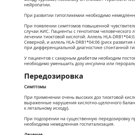
нейропатии.
При развитии гипогликемии необходимо немедленн
При появлении симптомов повышенной чувствитель
случаи АИС. Пациенты с генотипом человеческого л
лечении тиоктовой кислотой. Аллель HLA-DRB1*04:0
Северной, и аллель HLA-DRB1*04:06 (риск развития
при дифференциальной диагностике спонтанной ги
У пациентов с сахарным диабетом необходим посто
необходимо уменьшить дозу инсулина или перораль
Передозировка
Симптомы
При применении очень высоких доз тиоктовой кисло
выраженные нарушения кислотно-щелочного баланса
к летальному исходу).
При подозрении на существенную передозировку преп
необходима немедленная госпитализация.
Лечение