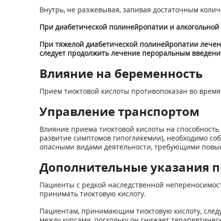
Внутрь, не разжевывая, запивая достаточным колич
При диабетической полинейропатии и алкогольной п
При тяжелой диабетической полинейропатии лечени
следует продолжить лечение пероральным введением
Влияние на беременность
Прием тиоктовой кислоты противопоказан во время 
Управление транспортом
Влияние приема тиоктовой кислоты на способность
развитие симптомов гипогликемии), необходимо со
опасными видами деятельности, требующими повы
Дополнительные указания п
Пациенты с редкой наследственной непереносимос
принимать тиоктовую кислоту.
Пациентам, принимающим тиоктовую кислоту, следуе
между курсами, поскольку он снижает терапевтиче