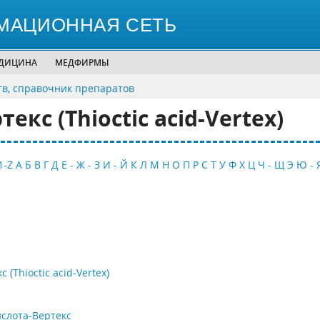
МАЦИОННАЯ СЕТЬ
ЕДИЦИНА
МЕДФИРМЫ
тв, справочник препаратов
кс (Thioctic­ acid-Vertex)
1-Z
А
Б
В
Г
Д
Е - Ж - З
И - Й
К
Л
М
Н
О
П
Р
С
Т
У
Ф
Х
Ц
Ч - Щ
Э
Ю - 
Thioctic­ acid-Vertex)
слота-Вертекс