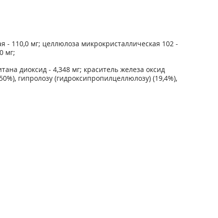
 - 110,0 мг; целлюлоза микрокристаллическая 102 -
0 мг;
итана диоксид - 4,348 мг; краситель железа оксид
50%), гипролозу (гидроксипропилцеллюлозу) (19,4%),