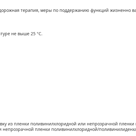
удорожная терапия, меры по поддержанию функций жизненно в
туре не выше 25 °С.
ковку из пленки поливинилхлоридной или непрозрачной пленки
и непрозрачной пленки поливинилхлоридной/поливинилиденх