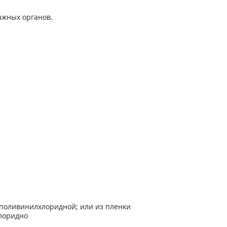
ажных органов.
 поливинилхлоридной; или из пленки
лоридно