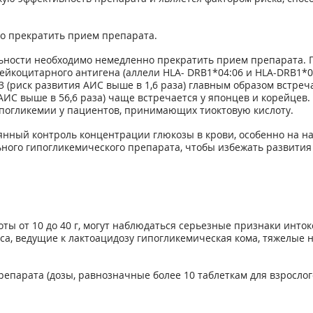
о прекратить прием препарата.
ности необходимо немедленно прекратить прием препарата. П
ейкоцитарного антигена (аллели HLA- DRB1*04:06 и HLA-DRB1*
3 (риск развития АИС выше в 1,6 раза) главным образом встреч
 АИС выше в 56,6 раза) чаще встречается у японцев и корейцев
погликемии у пациентов, принимающих тиоктовую кислоту.
янный контроль концентрации глюкозы в крови, особенно на на
ного гипогликемического препарата, чтобы избежать развития
ты от 10 до 40 г, могут наблюдаться серьезные признаки инт
, ведущие к лактоацидозу гипогликемическая кома, тяжелые 
арата (дозы, равнозначные более 10 таблеткам для взрослого 