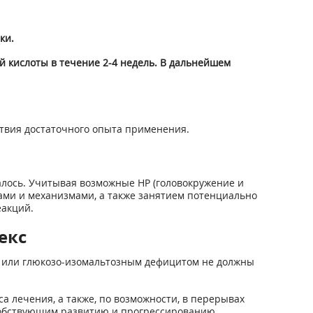
ки.
 кислоты в течение 2-4 недель. В дальнейшем
ствия достаточного опыта применения.
лось. Учитывая возможные HP (головокружение и
ами и механизмами, а также занятием потенциально
акций.
екс
 или глюкозо-изомальтозным дефицитом не должны
а лечения, а также, по возможности, в перерывах
особствующим развитию и прогрессированию