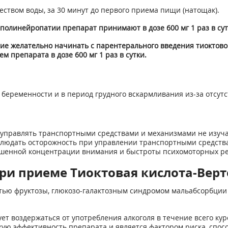
еством воды, за 30 минут до первого приема пищи (натощак).
олинейропатии препарат принимают в дозе 600 мг 1 раз в сут
е желательно начинать с парентерального введения тиоктовой
 препарата в дозе 600 мг 1 раз в сутки.
беременности и в период грудного вскармливания из-за отсут
 управлять транспортными средствами и механизмами не изуча
блюдать осторожность при управлении транспортными средств
шенной концентрации внимания и быстроты психомоторных ре
ри приеме Тиоктовая кислота-Верт
тью фруктозы, глюкозо-галактозным синдромом мальабсорбции
т воздержаться от употребления алкоголя в течение всего курс
скую эффективность препарата и является фактором риска, сп