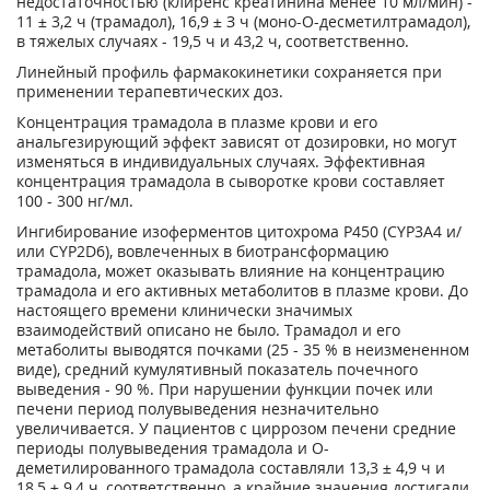
недостаточностью (клиренс креатинина менее 10 мл/мин) -
11 ± 3,2 ч (трамадол), 16,9 ± З ч (моно-О-десметилтрамадол),
в тяжелых случаях - 19,5 ч и 43,2 ч, соответственно.
Линейный профиль фармакокинетики сохраняется при
применении терапевтических доз.
Концентрация трамадола в плазме крови и его
анальгезирующий эффект зависят от дозировки, но могут
изменяться в индивидуальных случаях. Эффективная
концентрация трамадола в сыворотке крови составляет
100 - 300 нг/мл.
Ингибирование изоферментов цитохрома Р450 (CYP3A4 и/
или CYP2D6), вовлеченных в биотрансформацию
трамадола, может оказывать влияние на концентрацию
трамадола и его активных метаболитов в плазме крови. До
настоящего времени клинически значимых
взаимодействий описано не было. Трамадол и его
метаболиты выводятся почками (25 - 35 % в неизмененном
виде), средний кумулятивный показатель почечного
выведения - 90 %. При нарушении функции почек или
печени период полувыведения незначительно
увеличивается. У пациентов с циррозом печени средние
периоды полувыведения трамадола и О-
деметилированного трамадола составляли 13,3 ± 4,9 ч и
18,5 ± 9,4 ч, соответственно, а крайние значения достигали