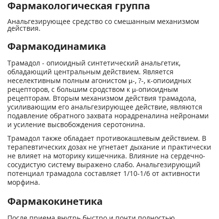
Фармакологическая группа
Анальгезирующее средство со смешанным механизмом
действия.
Фармакодинамика
Трамадол - опиоидный синтетический анальгетик,
обладающий центральным действием. Является
неселективным полным агонистом µ-, ?-, к-опиоидных
рецепторов, с большим сродством к µ-опиоидным
рецепторам. Вторым механизмом действия трамадола,
усиливающим его анальгезирующее действие, являются
подавление обратного захвата норадреналина нейронами
и усиление высвобождения серотонина.
Трамадол также обладает противокашлевым действием. В
терапевтических дозах не угнетает дыхание и практически
не влияет на моторику кишечника. Влияние на сердечно-
сосудистую систему выражено слабо. Анальгезирующий
потенциал трамадола составляет 1/10-1/6 от активности
морфина.
Фармакокинетика
После приема внутрь быстро и почти полностью