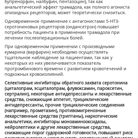
бупренорфин, налбуфин, пентазоцин), так как
анальгетический эффект трамадола, как полного агониста
опиоидных рецепторов, может теоретически снизиться.
Одновременное применение с антагонистами 5-НТЗ-
серотониновых рецепторов (ондансетрон) повышает
потребность пациента в применении трамадола при
лечении послеоперационных болей.
При одновременном применении с производными
кумарина (варфарин) необходимо осуществлять
тщательное наблюдение за пациентами, так как у
некоторых из них увеличивается показатель
протромбинового времени с развитием кровотечений и
подкожных кровоизлияний.
Селективные ингибиторы обратного захвата серотонина
(циталопрам, эсциталопрам, флувоксамин, пароксетин,
сертралин), некоторые антидепрессанты и лекарственные
средства, снижающие аппетит, трициклические
антидепрессанты, прочие трициклические соединения
(например, прометазин), противомигренозные
лекарственные средства (триптаны), наркотические
анальгетики, ингибиторы моноаминооксидазы,
нейролептики и другие лекарственные средства,
снижающие порог судорожной готовности, повышают риск