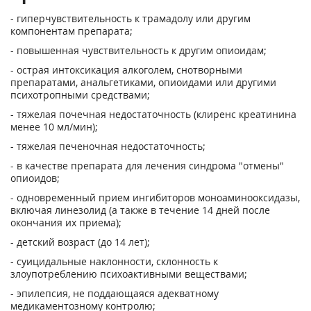
- гиперчувствительность к трамадолу или другим
компонентам препарата;
- повышенная чувствительность к другим опиоидам;
- острая интоксикация алкоголем, снотворными
препаратами, анальгетиками, опиоидами или другими
психотропными средствами;
- тяжелая почечная недостаточность (клиренс креатинина
менее 10 мл/мин);
- тяжелая печеночная недостаточность;
- в качестве препарата для лечения синдрома "отмены"
опиоидов;
- одновременный прием ингибиторов моноаминооксидазы,
включая линезолид (а также в течение 14 дней после
окончания их приема);
- детский возраст (до 14 лет);
- суицидальные наклонности, склонность к
злоупотреблению психоактивными веществами;
- эпилепсия, не поддающаяся адекватному
медикаментозному контролю;