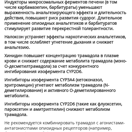
Индукторы микросомальных ферментов печени (в том
числе карбамазепин, барбитураты) уменьшают
выраженность анальгезирующего эффекта и длительность
действия, повышают риск развития судорог. Длительное
применение опиоидных анальгетиков и барбитуратов
стимулирует развитие перекрестной толерантности.
Налоксон устраняет эффекты наркотических анальгетиков,
в том числе ослабляет угнетение дыхания и снижает
анальгезию.
Хинидин повышает концентрацию трамадола в плазме
крови и снижает содержание метаболита трамадола (моно-
О-десметилтрамадола) за счет конкурентного
ингибирования изофермента CYP2D6.
Ингибиторы изофермента CYP3A4 (кетоконазол,
эритромицин) угнетают метаболизм трамадола (N-
деметилирование) и активного О-деметилированного
метаболита.
Ингибиторы изофермента CYP2D6 (такие как флуоксетин,
пароксетин и амитриптилин) снижают метаболизм
трамадола.
Не рекомендуется комбинировать трамадол с агонистами-
антагонисгпами опиоидных рецепторов (например,