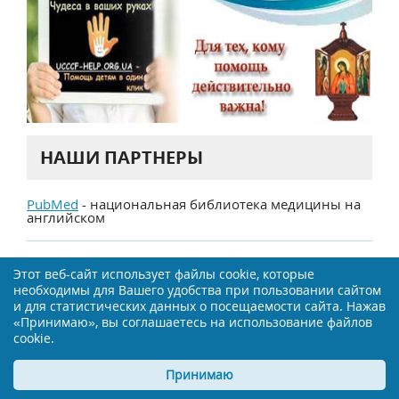
НАШИ ПАРТНЕРЫ
PubMed
- национальная библиотека медицины на
английском
Этот веб-сайт использует файлы cookie, которые
необходимы для Вашего удобства при пользовании сайтом
О проекте
Авторы и рецензенты
и для статистических данных о посещаемости сайта. Нажав
«Принимаю», вы соглашаетесь на использование файлов
Врачам и клиникам
Реклама
cookie.
Контакты
Карта сайта
Принимаю
Сообщить об ошибке
Политика конфиденциальности