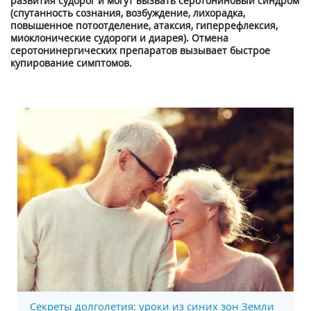
развития судорог и могут вызвать серотониновый синдром
(спутанность сознания, возбуждение, лихорадка,
повышенное потоотделение, атаксия, гиперрефлексия,
миоклонические судороги и диарея). Отмена
серотонинергических препаратов вызывает быстрое
купирование симптомов.
Секреты долголетия: уроки из синих зон Земли