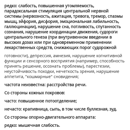
редко: слабость, повышенная утомляемость,
парадоксальная стимуляция центральной нервной
системы (нервозность, ажитация, тревога, тремор, спазмы
мышц, эйфория, дисфория, эмоциональная лабильность,
галлюцинации), нарушение сна, потливость, спутанность
сознания, нарушение координации движения, судороги
центрального генеза (при внутривенном введении в
высоких дозах или при одновременном применении
лекарственных средств, снижающих порог судорожной
готовности), депрессия, амнезия, нарушение когнитивной
функции и сенсорного восприятия (например, способность
принять решение, осознать проблемы), парестезии,
неустойчивость походки, нечеткость зрения, нарушение
аппетита, "кошмарные" сновидения;
частота неизвестна: расстройства речи.
Со стороны кожных покровов:
часто: повышенное потоотделение;
нечасто: крапивница, сыпь, в том числе буллезная, зуд.
Со стороны опорно-двигательного аппарата:
редко: мышечная слабость.