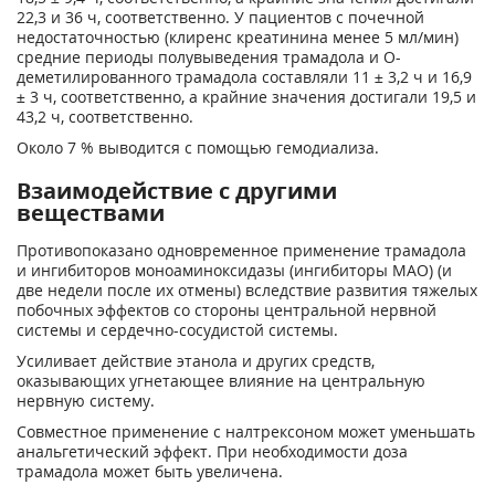
22,3 и 36 ч, соответственно. У пациентов с почечной
недостаточностью (клиренс креатинина менее 5 мл/мин)
средние периоды полувыведения трамадола и О-
деметилированного трамадола составляли 11 ± 3,2 ч и 16,9
± 3 ч, соответственно, а крайние значения достигали 19,5 и
43,2 ч, соответственно.
Около 7 % выводится с помощью гемодиализа.
Взаимодействие с другими
веществами
Противопоказано одновременное применение трамадола
и ингибиторов моноаминоксидазы (ингибиторы МАО) (и
две недели после их отмены) вследствие развития тяжелых
побочных эффектов со стороны центральной нервной
системы и сердечно-сосудистой системы.
Усиливает действие этанола и других средств,
оказывающих угнетающее влияние на центральную
нервную систему.
Совместное применение с налтрексоном может уменьшать
анальгетический эффект. При необходимости доза
трамадола может быть увеличена.