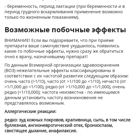
- беременность, период лактации (при беременности и в
период грудного вскармливания применение возможно
только по жизненным показаниям).
Возможные побочные эффекты
ВНИМАНИЕ! Если вы подозреваете, что при приеме
препарата ваше самочувствие ухудшилось, появились
какие-то побочные эффекты, нужно сразу же обратиться
очно к врачу, назначившему препарат!
По данным Всемирной организации здравоохранения
(ВОЗ) нежелательные эффекты классифицированы в
соответствии с их частотой развития следующим образом:
очень часто (>1/10), часто (от >1/100 до <1/10), нечасто (от
>1/1,000 до <1/100), редко (от >1/10,000 до <1/1,000), очень
редко (<1/10,000); частота неизвестна - по имеющимся
данным установить частоту возникновения не
представлялось возможным.
Аллергические реакции:
редко: зуд кожных покровов, крапивница, сыпь, в том числе
буллезная, ангионевротический отек, бронхоспазм,
свистящее дыхание, анафилаксия.