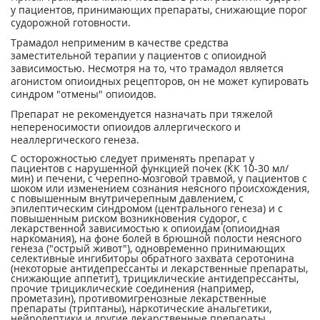
у пациентов, принимающих препараты, снижающие порог
судорожной готовности.
Трамадол неприменим в качестве средства
заместительной терапии у пациентов с опиоидной
зависимостью. Несмотря на то, что трамадол является
агонистом опиоидных рецепторов, он не может купировать
синдром "отмены" опиоидов.
Препарат не рекомендуется назначать при тяжелой
непереносимости опиоидов аллергического и
неаллергического генеза.
С осторожностью следует применять препарат у
пациентов с нарушенной функцией почек (КК 10-30 мл/
мин) и печени, с черепно-мозговой травмой, у пациентов с
шоком или изменением сознания неясного происхождения,
с повышенным внутричерепным давлением, с
эпилептическим синдромом (центрального генеза) и с
повышенным риском возникновения судорог, с
лекарственной зависимостью к опиоидам (опиоидная
наркомания), на фоне болей в брюшной полости неясного
генеза ("острый живот"), одновременно принимающих
селективные ингибиторы обратного захвата серотонина
(некоторые антидепрессанты и лекарственные препараты,
снижающие аппетит), трициклические антидепрессанты,
прочие трициклические соединения (например,
прометазин), противомигренозные лекарственные
препараты (триптаны), наркотические анальгетики,
нейролептики и другие лекарственные препараты,