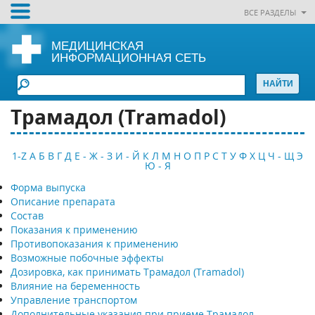
ВСЕ РАЗДЕЛЫ
МЕДИЦИНСКАЯ
ИНФОРМАЦИОННАЯ СЕТЬ
Трамадол (Tramadol)
1-Z
А
Б
В
Г
Д
Е - Ж - З
И - Й
К
Л
М
Н
О
П
Р
С
Т
У
Ф
Х
Ц
Ч - Щ
Э
Ю - Я
Форма выпуска
Описание препарата
Состав
Показания к применению
Противопоказания к применению
Возможные побочные эффекты
Дозировка, как принимать Трамадол (Tramadol)
Влияние на беременность
Управление транспортом
Дополнительные указания при приеме Трамадол