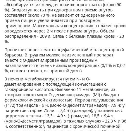
абсорбируется из желудочно-кишечного тракта (около 90
%). Биодоступность при однократном приеме внутрь
составляет около 70 %, не зависит от одновременного
приема пищи и увеличивается при повторном
применении. Максимальная концентрация в плазме крови
определяется через 2 ч после приема внутрь. Объем
распределения - 209 л. Связь с белками плазмы крови - 20
%.
Проникает через гематоэнцефалический и плацентарный
барьеры. В грудном молоке неизмененный препарат
вместе с О-деметилированным производным
накапливается в очень низких концентрациях (0,1 % и 0,02
%, соответственно, от принятой дозы).
В печени метаболизируется путем N- и О-
деметилирования с последующей конъюгацией с
глюкуроновой кислотой. Выявлено 11 метаболитов, из
которых только моно-О-десметилтрамадол (Ml) обладает
фармакологической активностью. Период полувыведения
(Т
1/2
) трамадола - 6 ч, (моно-О-десметилтрамадол) - 7,9 ч; у
пациентов старше 75 лет - 7,4 ч (трамадол); у пациентов с
циррозом печени - 13,3 ± 4,9 ч (трамадол), 18,5 ± 9,4 ч
(моно-О-десметилтрамадол), в тяжелых случаях - 22,3 ч и 36
ч, соответственно; у пациентов с хронической почечной