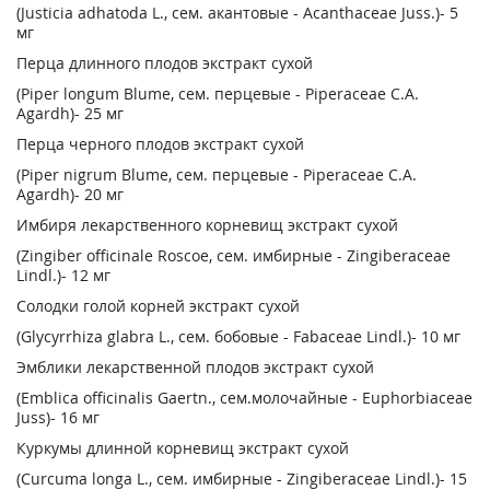
(Justicia adhatoda L., сем. акантовые - Acanthaceae Juss.)- 5
мг
Перца длинного плодов экстракт сухой
(Piper longum Blume, сем. перцевые - Piperaceae С.А.
Agardh)- 25 мг
Перца черного плодов экстракт сухой
(Piper nigrum Blume, сем. перцевые - Piperaceae С.А.
Agardh)- 20 мг
Имбиря лекарственного корневищ экстракт сухой
(Zingiber officinale Roscoe, сем. имбирные - Zingiberaceae
Lindl.)- 12 мг
Солодки голой корней экстракт сухой
(Glycyrrhiza glabra L., сем. бобовые - Fabaceae Lindl.)- 10 мг
Эмблики лекарственной плодов экстракт сухой
(Emblica officinalis Gaertn., сем.молочайные - Euphorbiaceae
Juss)- 16 мг
Куркумы длинной корневищ экстракт сухой
(Curcuma longa L., сем. имбирные - Zingiberaceae Lindl.)- 15