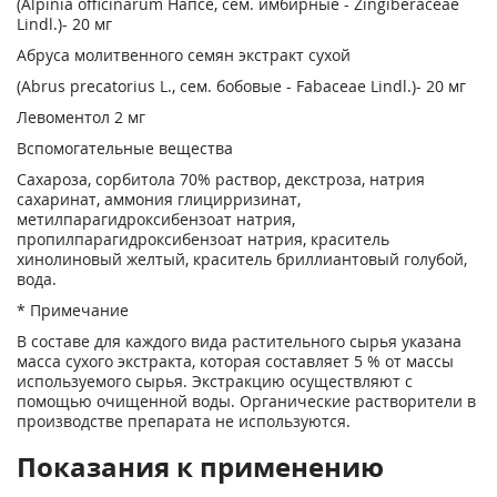
(Alpinia officinarum Напсе, сем. имбирные - Zingiberaceae
Lindl.)- 20 мг
Абруса молитвенного семян экстракт сухой
(Abrus precatorius L., сем. бобовые - Fabaceae Lindl.)- 20 мг
Левоментол 2 мг
Вспомогательные вещества
Сахароза, сорбитола 70% раствор, декстроза, натрия
сахаринат, аммония глицирризинат,
метилпарагидроксибензоат натрия,
пропилпарагидроксибензоат натрия, краситель
хинолиновый желтый, краситель бриллиантовый голубой,
вода.
* Примечание
В составе для каждого вида растительного сырья указана
масса сухого экстракта, которая составляет 5 % от массы
используемого сырья. Экстракцию осуществляют с
помощью очищенной воды. Органические растворители в
производстве препарата не используются.
Показания к применению