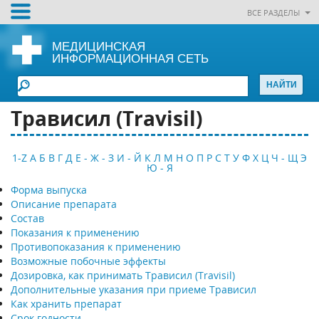
ВСЕ РАЗДЕЛЫ
МЕДИЦИНСКАЯ
ИНФОРМАЦИОННАЯ СЕТЬ
Трависил (Travisil)
1-Z
А
Б
В
Г
Д
Е - Ж - З
И - Й
К
Л
М
Н
О
П
Р
С
Т
У
Ф
Х
Ц
Ч - Щ
Э
Ю - Я
Форма выпуска
Описание препарата
Состав
Показания к применению
Противопоказания к применению
Возможные побочные эффекты
Дозировка, как принимать Трависил (Travisil)
Дополнительные указания при приеме Трависил
Как хранить препарат
Срок годности