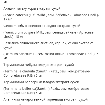
мг
Акации катеху коры экстракт сухой
(Acacia catechu (L. f.) Willd., сем. бобовые - Fabaceae Lindl.)-
17 мг
Фенхеля обыкновенного плодов экстракт сухой
(Foeniculum vulgare Mill., сем. сельдерейные - Apiaceae
Lindl.)- 18 мг
Базилика священного листьев, корней, семян экстракт
сухой
(Ocimum sanctum L., сем. яснотковые - Lamiaceae Lindl.)- 5
мг
Терминалии чебулы плодов экстракт сухой
(Terminalia chebula (Gaertn.) Retz., сем. комбретовые-
Combretaceae R.Br) 5 мг
Терминалии беллерики плодов экстракт сухой
(Terminalia bellerica(Gaertn.) Roxb., сем.комбретовые-
Combretaceae R.Br) 5 мг
Альпинии лекарственной корневищ экстракт сухой