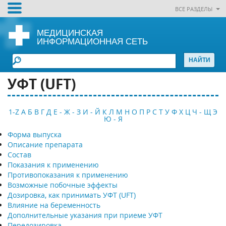
ВСЕ РАЗДЕЛЫ
МЕДИЦИНСКАЯ
ИНФОРМАЦИОННАЯ СЕТЬ
УФТ (UFT)
1-Z
А
Б
В
Г
Д
Е - Ж - З
И - Й
К
Л
М
Н
О
П
Р
С
Т
У
Ф
Х
Ц
Ч - Щ
Э
Ю - Я
Форма выпуска
Описание препарата
Состав
Показания к применению
Противопоказания к применению
Возможные побочные эффекты
Дозировка, как принимать УФТ (UFT)
Влияние на беременность
Дополнительные указания при приеме УФТ
Передозировка