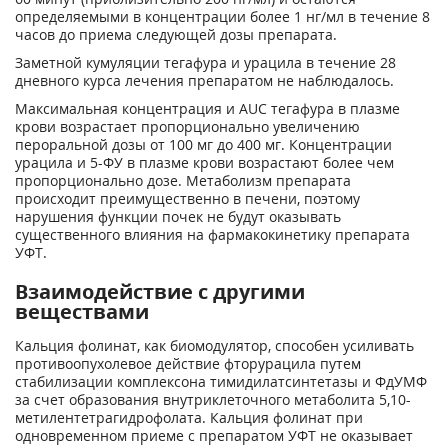
определяемыми в концентрации более 1 нг/мл в течение 8
часов до приема следующей дозы препарата.
Заметной кумуляции тегафура и урацила в течение 28
дневного курса лечения препаратом не наблюдалось.
Максимальная концентрация и AUC тегафура в плазме
крови возрастает пропорционально увеличению
пероральной дозы от 100 мг до 400 мг. Концентрации
урацила и 5-ФУ в плазме крови возрастают более чем
пропорционально дозе. Метаболизм препарата
происходит преимущественно в печени, поэтому
нарушения функции почек не будут оказывать
существенного влияния на фармакокинетику препарата
УФТ.
Взаимодействие с другими
веществами
Кальция фолинат, как биомодулятор, способен усиливать
противоопухолевое действие фторурацила путем
стабилизации комплексона тимидилатсинтетазы и ФдУМФ
за счет образования внутриклеточного метаболита 5,10-
метилентетрагидрофолата. Кальция фолинат при
одновременном приеме с препаратом УФТ не оказывает