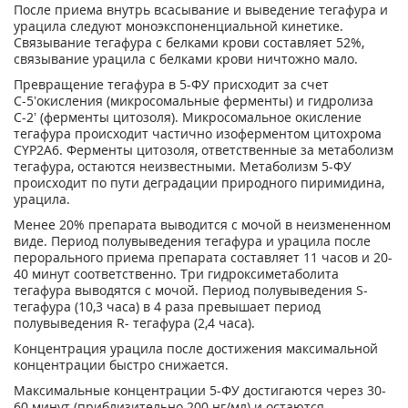
После приема внутрь всасывание и выведение тегафура и
урацила следуют моноэкспоненциальной кинетике.
Связывание тегафура с белками крови составляет 52%,
связывание урацила с белками крови ничтожно мало.
Превращение тегафура в 5-ФУ присходит за счет
С-5’окисления (микросомальные ферменты) и гидролиза
С-2’ (ферменты цитозоля). Микросомальное окисление
тегафура происходит частично изоферментом цитохрома
CYP2A6. Ферменты цитозоля, ответственные за метаболизм
тегафура, остаются неизвестными. Метаболизм 5-ФУ
происходит по пути деградации природного пиримидина,
урацила.
Менее 20% препарата выводится с мочой в неизмененном
виде. Период полувыведения тегафура и урацила после
перорального приема препарата составляет 11 часов и 20-
40 минут соответственно. Три гидроксиметаболита
тегафура выводятся с мочой. Период полувыведения S-
тегафура (10,3 часа) в 4 раза превышает период
полувыведения R- тегафура (2,4 часа).
Концентрация урацила после достижения максимальной
концентрации быстро снижается.
Максимальные концентрации 5-ФУ достигаются через 30-
60 минут (приблизительно 200 нг/мл) и остаются