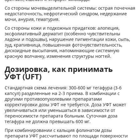
Со стороны мочевыделительной системы: острая почечная
недостаточность, нефротический синдром, недержание
мочи, анурия, гематурия.
Со стороны кожи и подкожных придатков: алопеция,
эксфолиативный дерматит (особенно чувствительны
ладони и подошвы), нарушение пигментации кожи, сыпь,
зуд, крапивница, повышенная фоточувствительность,
дискоидные высыпания, напоминающие системную
красную волчанку, изменения структуры ногтей.
Дозировка, как принимать
УФТ (UFT)
Стандартная схема лечения: 300-600 мг тегафура (3-6
капсул) разделенные на 2-3 приема. В комбинации с
другими противоопухолевыми препаратами
корректировки дозы УФТ не требуется. Доза УФТ может
увеличиваться или уменьшаться в зависимости от
переносимости препарата больным. Суточная доза
тегафура не должна превышать 600 мг.
При комбинировании с кальция фолинатом дозы
препарата УФТ рассчитывают по площади поверхности