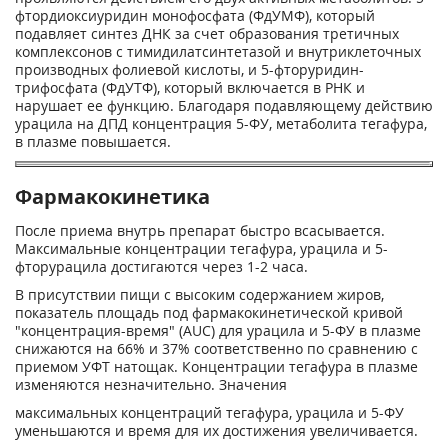
фтордиоксиуридин монофосфата (ФдУМФ), который
подавляет синтез ДНК за счет образования третичных
комплексонов с тимидилатсинтетазой и внутриклеточных
производных фолиевой кислоты, и 5-фторуридин-
трифосфата (ФдУТФ), который включается в РНК и
нарушает ее функцию. Благодаря подавляющему действию
урацила на ДПД концентрация 5-ФУ, метаболита тегафура,
в плазме повышается.
Фармакокинетика
После приема внутрь препарат быстро всасывается.
Максимальные концентрации тегафура, урацила и 5-
фторурацила достигаются через 1-2 часа.
В присутствии пищи с высоким содержанием жиров,
показатель площадь под фармакокинетической кривой
"концентрация-время" (AUC) для урацила и 5-ФУ в плазме
снижаются на 66% и 37% соответственно по сравнению с
приемом УФТ натощак. Концентрации тегафура в плазме
изменяются незначительно. Значения
максимальных концентраций тегафура, урацила и 5-ФУ
уменьшаются и время для их достижения увеличивается.