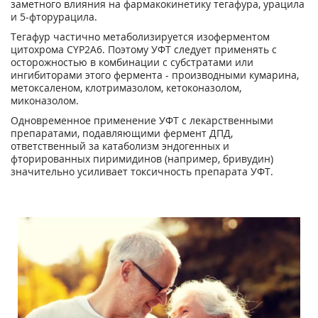
заметного влияния на фармакокинетику тегафура, урацила
и 5-фторурацила.
Тегафур частично метаболизируется изоферментом
цитохрома CYP2A6. Поэтому УФТ следует применять с
осторожностью в комбинации с субстратами или
ингибиторами этого фермента - производными кумарина,
метоксаленом, клотримазолом, кетоконазолом,
миконазолом.
Одновременное применение УФТ с лекарственными
препаратами, подавляющими фермент ДПД,
ответственный за катаболизм эндогенных и
фторированных пиримидинов (например, бривудин)
значительно усиливает токсичность препарата УФТ.