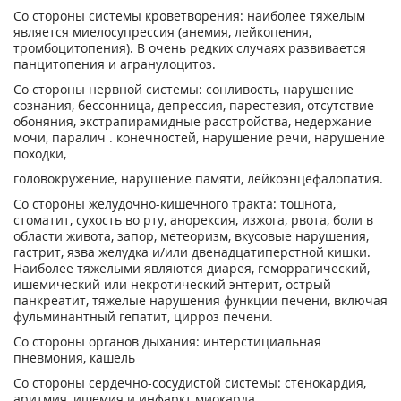
Со стороны системы кроветворения: наиболее тяжелым
является миелосупрессия (анемия, лейкопения,
тромбоцитопения). В очень редких случаях развивается
панцитопения и агранулоцитоз.
Со стороны нервной системы: сонливость, нарушение
сознания, бессонница, депрессия, парестезия, отсутствие
обоняния, экстрапирамидные расстройства, недержание
мочи, паралич . конечностей, нарушение речи, нарушение
походки,
головокружение, нарушение памяти, лейкоэнцефалопатия.
Со стороны желудочно-кишечного тракта: тошнота,
стоматит, сухость во рту, анорексия, изжога, рвота, боли в
области живота, запор, метеоризм, вкусовые нарушения,
гастрит, язва желудка и/или двенадцатиперстной кишки.
Наиболее тяжелыми являются диарея, геморрагический,
ишемический или некротический энтерит, острый
панкреатит, тяжелые нарушения функции печени, включая
фульминантный гепатит, цирроз печени.
Со стороны органов дыхания: интерстициальная
пневмония, кашель
Со стороны сердечно-сосудистой системы: стенокардия,
аритмия, ишемия и инфаркт миокарда.