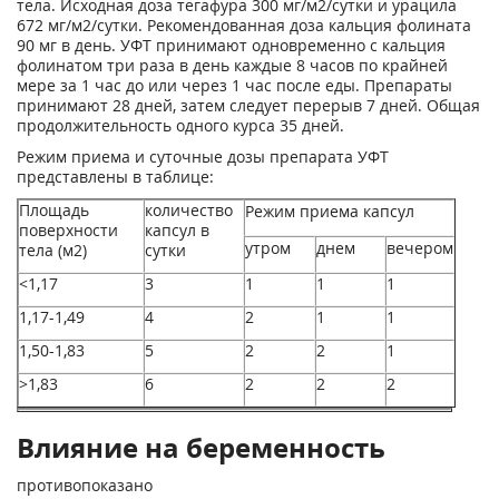
тела. Исходная доза тегафура 300 мг/м
2
/сутки и урацила
672 мг/м
2
/сутки. Рекомендованная доза кальция фолината
90 мг в день. УФТ принимают одновременно с кальция
фолинатом три раза в день каждые 8 часов по крайней
мере за 1 час до или через 1 час после еды. Препараты
принимают 28 дней, затем следует перерыв 7 дней. Общая
продолжительность одного курса 35 дней.
Режим приема и суточные дозы препарата УФТ
представлены в таблице:
Площадь
количество
Режим приема капсул
поверхности
капсул в
утром
днем
вечером
тела (м
2
)
сутки
<1,17
3
1
1
1
1,17-1,49
4
2
1
1
1,50-1,83
5
2
2
1
>1,83
6
2
2
2
Влияние на беременность
противопоказано