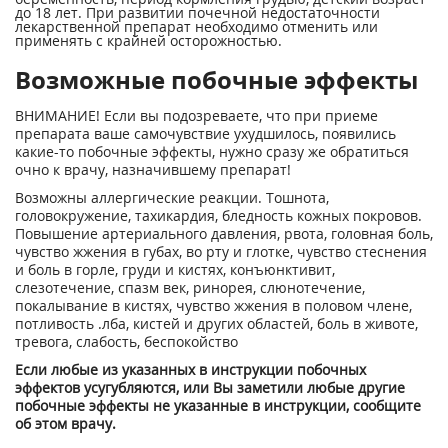
до 18 лет. При развитии почечной недостаточности
лекарственной препарат необходимо отменить или
применять с крайней осторожностью.
Возможные побочные эффекты
ВНИМАНИЕ! Если вы подозреваете, что при приеме
препарата ваше самочувствие ухудшилось, появились
какие-то побочные эффекты, нужно сразу же обратиться
очно к врачу, назначившему препарат!
Возможны аллергические реакции. Тошнота,
головокружение, тахикардия, бледность кожных покровов.
Повышение артериального давления, рвота, головная боль,
чувство жжения в губах, во рту и глотке, чувство стеснения
и боль в горле, груди и кистях, конъюнктивит,
слезотечение, спазм век, ринорея, слюнотечение,
покалывание в кистях, чувство жжения в половом члене,
потливость .лба, кистей и других областей, боль в животе,
тревога, слабость, беспокойство
Если любые из указанных в инструкции побочных
эффектов усугубляются, или Вы заметили любые другие
побочные эффекты не указанные в инструкции, сообщите
об этом врачу.