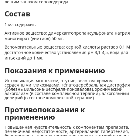
легким запахом сероводорода.
Состав
1 мл содержит:
Активное вещество: димеркаптопропансульфоната натрия
моногидрат (унитиол) 50 мг.
Вспомогательные вещества: серной кислоты раствор 0,1 М
достаточное количество установления рН 3,1-4,5, вода для
инъекций до 1 мл.
Показания к применению
Интоксикация мышьяком, ртутью, золотом, хромом,
сердечными гликозидами, гепатоцеребральная дистрофия
(болезнь Вильсона-Вестфаля-Коновалова), хронический
алкоголизм (в составе комплексной терапии), алкогольный
делирий (в составе комплексной терапии).
Противопоказания к
применению
Повышенная чувствительность к компонентам препарата,
печеночная недостаточность, артериальная гипертензия,
беременность, период кормления грудью, детский возраст