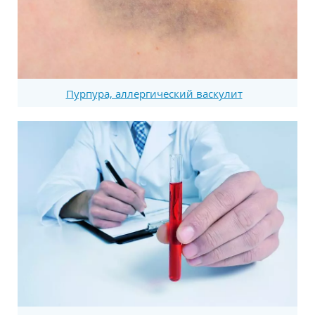
Пурпура, аллергический васкулит