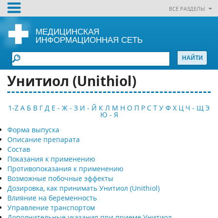
ВСЕ РАЗДЕЛЫ
МЕДИЦИНСКАЯ
ИНФОРМАЦИОННАЯ СЕТЬ
Унитиол (Unithiol)
1-Z
А
Б
В
Г
Д
Е - Ж - З
И - Й
К
Л
М
Н
О
П
Р
С
Т
У
Ф
Х
Ц
Ч - Щ
Э
Ю - Я
Форма выпуска
Описание препарата
Состав
Показания к применению
Противопоказания к применению
Возможные побочные эффекты
Дозировка, как принимать Унитиол (Unithiol)
Влияние на беременность
Управление транспортом
Дополнительные указания при приеме Унитиол