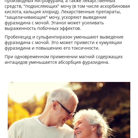
производных нитрофурана, а также лекарственных
средств, "подкисляющих" мочу (в том числе аскорбиновая
кислота, кальция хлорид). Лекарственные препараты,
"защелачивающие" мочу, ускоряют выведение
фуразидина с мочой. Этанол может усиливать
выраженность побочных эффектов.
Пробенецид и сульфинпиразон уменьшают выведение
фуразидина с мочой. Это может привести к кумуляции
фуразидина и повышению его токсичности.
При одновременном применении магний содержащих
антацидов уменьшается абсорбция фуразидина.