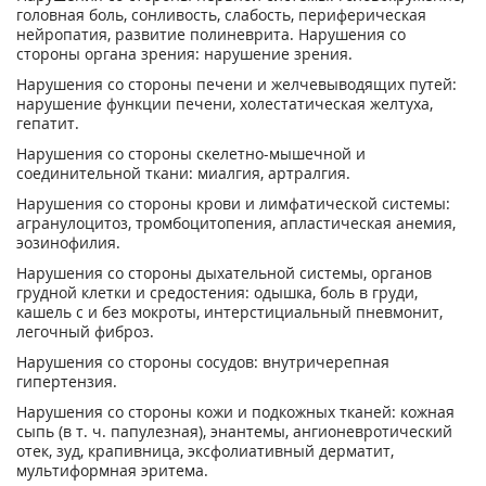
головная боль, сонливость, слабость, периферическая
нейропатия, развитие полиневрита. Нарушения со
стороны органа зрения: нарушение зрения.
Нарушения со стороны печени и желчевыводящих путей:
нарушение функции печени, холестатическая желтуха,
гепатит.
Нарушения со стороны скелетно-мышечной и
соединительной ткани: миалгия, артралгия.
Нарушения со стороны крови и лимфатической системы:
агранулоцитоз, тромбоцитопения, апластическая анемия,
эозинофилия.
Нарушения со стороны дыхательной системы, органов
грудной клетки и средостения: одышка, боль в груди,
кашель с и без мокроты, интерстициальный пневмонит,
легочный фиброз.
Нарушения со стороны сосудов: внутричерепная
гипертензия.
Нарушения со стороны кожи и подкожных тканей: кожная
сыпь (в т. ч. папулезная), энантемы, ангионевротический
отек, зуд, крапивница, эксфолиативный дерматит,
мультиформная эритема.