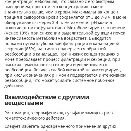
концентрация небольшая, что связано с его быстрым
выведением, при этом его концентрация в моче
значительно выше, чем в крови. Максимальная концен
трация в сыворотке крови сохраняется от 3 до 7-8 ч, в моче
обнаруживается через 3-4 ч. Не изменяет pH мочи в
отличие от нитрофурантоина. Метаболизируется в печени
(менее 10%), при снижении выделительной функции почек
интенсивность метаболизма возрастает. Выводится
почками путем клубочковой фильтрации и канальцевой
секреции (85%), частично подвергается обратной
реабсорбции в канальцах. При низких концентрациях в
моче преобладает процесс фильтрации и секреции, при
высоких - уменьшается секреция и увеличивается
реабсорбция. Являясь слабой кислотой не диссоциирует,
при кислых значениях pH мочи подвергается интенсивной
реабсорбции, что может усилить системное побочное
действие.
Взаимодействие с другими
веществами
Ристомицин, хлорамфеникол, сульфаниламиды - риск
гематотоксического действия.
Следует избегать одновременного применения других