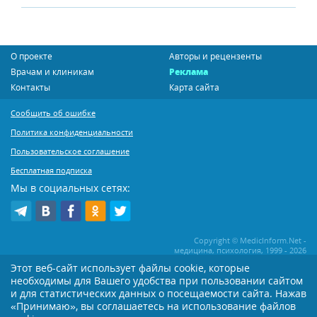
О проекте
Авторы и рецензенты
Врачам и клиникам
Реклама
Контакты
Карта сайта
Сообщить об ошибке
Политика конфиденциальности
Пользовательское соглашение
Бесплатная подписка
Мы в социальных сетях:
Copyright © MedicInform.Net -
медицина, психология, 1999 - 2026
Этот веб-сайт использует файлы cookie, которые
необходимы для Вашего удобства при пользовании сайтом
Копирование или иное распространение статей нашего сайта строго
воспрещается. Копирование раздела "Новости" допускается при наличии
и для статистических данных о посещаемости сайта. Нажав
активной открытой для поисковиков ссылки на MedicInform.Net
«Принимаю», вы соглашаетесь на использование файлов