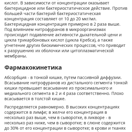
кислот. В зависимости от концентрации оказывает
бактерицидное или бактериостатическое действие. Против
большей части бактерий бактериостатическая
концентрация составляет от 10 до 20 мкг/мл.
Бактерицидная концентрация примерно в 2 раза выше.
Под влиянием нитрофуранов в микроорганизмах
происходит подавление активности дыхательной цени и
цикла трикарбоновых кислот (цикла Кребса), а также
угнетение других биохимических процессов, что приводит
к разрушению их оболочки или цитоплазматической
мембраны.
Фармакокинетика
Абсорбция - в тонкой кишке, путем пассивной диффузии.
Всасывание нитрофуранов из дистального сегмента тонкой
кишки превышает всасывание из проксимального и
медиального сегмента в 2 и 4 раза соответственно. Плохо
всасывается в толстой кишке.
Распределяется равномерно. В высоких концентрациях
содержится в лимфе; в желчи его концентрация в
несколько раз выше, чем в сыворотке, в ликворе - в
несколько раз ниже, чем в сыворотке; в слюне содержится
до 30% от его концентрации в сыворотке; в крови и тканях