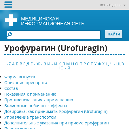
ВСЕ РАЗДЕЛЫ
МЕДИЦИНСКАЯ
ИНФОРМАЦИОННАЯ СЕТЬ
Урофурагин (Urofuragin)
1-Z
А
Б
В
Г
Д
Е - Ж - З
И - Й
К
Л
М
Н
О
П
Р
С
Т
У
Ф
Х
Ц
Ч - Щ
Э
Ю - Я
Форма выпуска
Описание препарата
Состав
Показания к применению
Противопоказания к применению
Возможные побочные эффекты
Дозировка, как принимать Урофурагин (Urofuragin)
Управление транспортом
Дополнительные указания при приеме Урофурагин
Передозировка