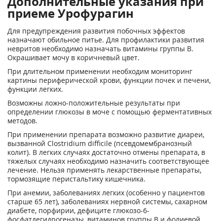
Дополнительные указания при
приеме Урофурагин
Для предупреждения развития побочных эффектов
назначают обильное питье. Для профилактики развития
невритов необходимо назначать витамины группы В.
Окрашивает мочу в коричневый цвет.
При длительном применении необходим мониторинг
картины периферической крови, функции почек и печени,
функции легких.
Возможны ложно-положительные результаты при
определении глюкозы в моче с помощью ферментативных
методов.
При применении препарата возможно развитие диареи,
вызванной Clostridium difficile (псевдомембранозный
колит). В легких случаях достаточно отмены препарата, в
тяжелых случаях необходимо назначить соответствующее
лечение. Нельзя применять лекарственные препараты,
тормозящие перистальтику кишечника.
При анемии, заболеваниях легких (особенно у пациентов
старше 65 лет), заболеваниях нервной системы, сахарном
диабете, порфирии, дефиците глюкозо-6-
фосфатдегидрогеназы, витаминов группы В и фолиевой