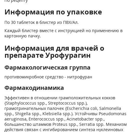
По рецепту
Информация по упаковке
По 30 таблеток в блистер из ПВХ/Ал.
Каждый блистер вместе с инструкцией но применению в
картонную пачку.
Информация для врачей о
препарате Урофурагин
Фармакологическая группа
противомикробное средство - нитрофуран
Фармакодинамика
Эффективен в отношении грамположительных кокков
{Staphylococcus spp., Streptococcus spp.),
грамотринательных палочек {Escherichia coli, Salmonella
spp., Shigella spp., Klebsiella spp.). Устойчивы Pseudomonas
aeruginosa, Enterococcus spp., Acinetobacter spp.,
большинство штаммов Proteus spp., Serratia spp. Механизм
действия связан с ингибированием синтеза нуклеиновых